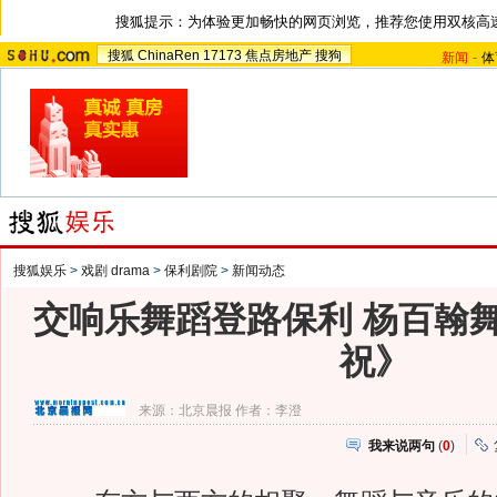
搜狐提示：为体验更加畅快的网页浏览，推荐您使用双核高
搜狐
ChinaRen
17173
焦点房地产
搜狗
新闻
-
体
搜狐娱乐
>
戏剧 drama
>
保利剧院
>
新闻动态
交响乐舞蹈登路保利 杨百翰
祝》
来源：
北京晨报
作者：李澄
我来说两句
(
0
)