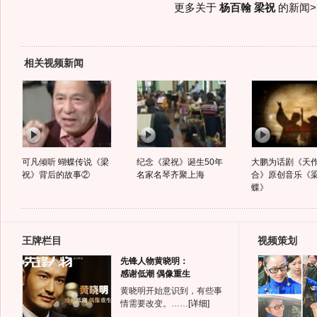
更多关于
杨百翰 梁祝
的新闻>
相关视频新闻
可凡倾听 蝴蝶传说《梁
纪念《梁祝》诞生50年
大鹏为话剧《天
祝》背后的故事②
名家名琴齐聚上海
合》原创音乐《
蝶》
王牌栏目
视频策划
先锋人物黄晓明：
感谢低潮 偶像重生
黄晓明开始意识到，有些事
情需要改变。……
[详细]