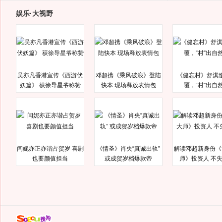
娱乐·大视野
吴亦凡香港宣传《西游伏
邓超携《乘风破浪》登陆
《健忘村》舒淇
妖篇》 获徐导星爷称赞
快本 现场释放表情包
覆，“村”出自
闫妮亦正亦谐占贺岁 喜剧
《情圣》肖央“真诚出轨”
解读邓超新身份《
也要颜值担当
或成贺岁档爆款帝
师》投资人 不