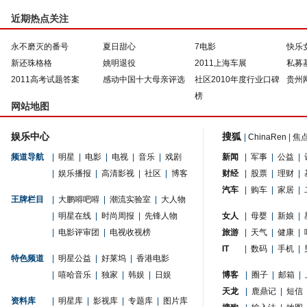
近期热点关注
永不磨灭的番号
夏日甜心
7电影
快乐
新还珠格格
姚明退役
2011上海车展
私募
2011高考试题答案
感动中国十大母亲评选
社区2010年度行业口碑
贵州
榜
网站地图
娱乐中心
搜狐
|
ChinaRen
|
焦
频道导航
|
明星
|
电影
|
电视
|
音乐
|
戏剧
新闻
|
军事
|
公益
|
|
娱乐播报
|
高清影视
|
社区
|
博客
财经
|
股票
|
理财
|
汽车
|
购车
|
家居
|
王牌栏目
|
大鹏嘚吧嘚
|
潮流实验室
|
大人物
|
明星在线
|
时尚周报
|
先锋人物
女人
|
母婴
|
新娘
|
|
电影评审团
|
电视收视榜
旅游
|
天气
|
健康
|
IT
|
数码
|
手机
|
特色频道
|
明星公益
|
好莱坞
|
香港电影
|
嘻哈音乐
|
独家
|
韩娱
|
日娱
博客
|
圈子
|
邮箱
|
天龙
|
鹿鼎记
|
短信
资料库
|
明星库
|
影视库
|
专题库
|
图片库