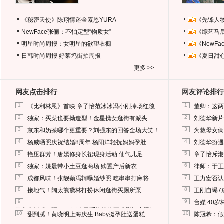
《秘密天使》陈翔情迷金素恩YURA
《先锋人
NewFace张俪：不怕定型“物质女”
《综艺马
明星时尚周报：女明星的欲望衣橱
《NewF
日韩时尚周报
好莱坞街拍周报
《夏日甜
更多 >>
网友点击排行
网友评论排行
1
1
《比利林恩》首映 章子怡范冰冰冯小刚捧场红毯
董卿：这两
2
2
独家：买菜也要拗造型！金星携女逛街有派头
刘德华新片
3
3
京东和奶茶哪个更重要？刘强东的回答全场大笑！
为救母女俩
4
4
杨威晒照庆祝结婚8周年 杨阳洋轻抚妈妈孕肚
刘德华扮邋
5
5
艳压群芳！唐嫣修身长裙现身活动 仙气儿足
章子怡斥港
6
6
独家：姚晨带小土豆逛商场 购置产后新衣
律师：于正
7
7
成都风味！张靓颖冯轲曝婚纱照 吃串串打麻将
王力宏否认
8
8
接地气！阔太熊黛林打扮休闲逛街买厕所泵
王刚自曝7
9
9
台媒:40
马蓉离婚后，砸1000万人民币给媒体要求删掉这照片
10
10
甜到腻！黄晓明上海庆生 Baby挺孕肚送蛋糕
陈冠希：假