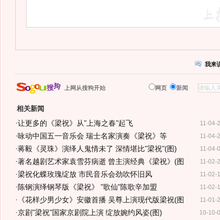
我来
上网从搜狗开始
网页
新闻
相关新闻
·
让更多的《梁祝》从"上海之春"起飞
11-04-
·
咏动中国五一音乐会 瑞士名家演奏《梁祝》等
11-04-
·
蒋毅《灵珠》演绎人鬼情未了 深情堪比"梁祝"(图)
11-04-
·
著名越剧艺术家袁雪芬病逝 曾主演经典《梁祝》(图
11-02-
·
梁祝化蝶玫瑰绽放 市民音乐会劲吹怀旧风
11-02-
·
陈钢演绎钢琴版《梁祝》 "歌仙"陈歌辛加盟
11-02-
·
《花样少男少女》安徽首播 吴尊上演现代版梁祝(图
11-01-
·
京剧"梁祝"国家京剧院上演 绽放婉约风姿(图)
10-10-