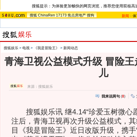
搜狐提示：为体验更加畅快的网页浏览，推荐您使用双核高
搜狐
ChinaRen
17173
焦点房地产
搜狗
新闻
-
体
搜狐娱乐
>
电视
>
《我是冒险王》
>
新闻动态
青海卫视公益模式升级 冒险王
儿
来源：
搜狐娱乐
我来说两句
(
0
)
搜狐娱乐讯 继4.14“珍爱玉树微心
注后，青海卫视再次升级公益模式，其
目《我是冒险王》近日改版升级，携手“