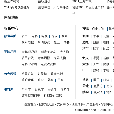
新还珠格格
姚明退役
2011上海车展
私募
2011高考试题答案
感动中国十大母亲评选
社区2010年度行业口碑
贵州
榜
网站地图
娱乐中心
搜狐
|
ChinaRen
|
焦
频道导航
|
明星
|
电影
|
电视
|
音乐
|
戏剧
新闻
|
军事
|
公益
|
|
娱乐播报
|
高清影视
|
社区
|
博客
财经
|
股票
|
理财
|
汽车
|
购车
|
家居
|
王牌栏目
|
大鹏嘚吧嘚
|
潮流实验室
|
大人物
|
明星在线
|
时尚周报
|
先锋人物
女人
|
母婴
|
新娘
|
|
电影评审团
|
电视收视榜
旅游
|
天气
|
健康
|
IT
|
数码
|
手机
|
特色频道
|
明星公益
|
好莱坞
|
香港电影
|
嘻哈音乐
|
独家
|
韩娱
|
日娱
博客
|
圈子
|
邮箱
|
天龙
|
鹿鼎记
|
短信
资料库
|
明星库
|
影视库
|
专题库
|
图片库
搜狗
|
输入法
|
地图
|
滚动新闻列表
|
往期娱首回顾
设置首页
-
搜狗输入法
-
支付中心
-
搜狐招聘
-
广告服务
-
客服中心
Copyright
©
2018 Sohu.com 