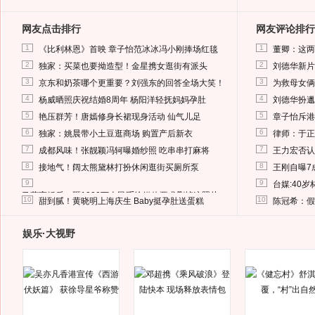
网友点击排行
网友评论排行
1
1
《比利林恩》首映 章子怡范冰冰冯小刚捧场红毯
董卿：这两
2
2
独家：买菜也要拗造型！金星携女逛街有派头
刘德华新片
3
3
京东和奶茶哪个更重要？刘强东的回答全场大笑！
为救母女俩
4
4
杨威晒照庆祝结婚8周年 杨阳洋轻抚妈妈孕肚
刘德华扮邋
5
5
艳压群芳！唐嫣修身长裙现身活动 仙气儿足
章子怡斥港
6
6
独家：姚晨带小土豆逛商场 购置产后新衣
律师：于正
7
7
成都风味！张靓颖冯轲曝婚纱照 吃串串打麻将
王力宏否认
8
8
接地气！阔太熊黛林打扮休闲逛街买厕所泵
王刚自曝7
9
9
台媒:40
马蓉离婚后，砸1000万人民币给媒体要求删掉这照片
10
10
甜到腻！黄晓明上海庆生 Baby挺孕肚送蛋糕
陈冠希：假
娱乐·大视野