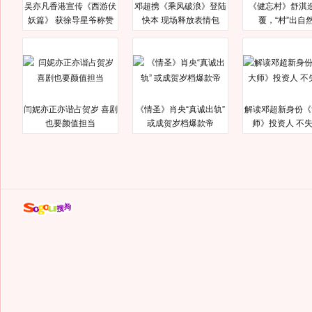
吴亦凡香港宣传《西游伏
邓超携《乘风破浪》登陆
《健忘村》舒淇
妖篇》 获徐导星爷称赞
快本 现场释放表情包
覆，“村”出自
闫妮亦正亦谐占贺岁 喜剧
《情圣》肖央“真诚出轨”
解读邓超新身份《
也要颜值担当
或成贺岁档爆款帝
师》投资人 不