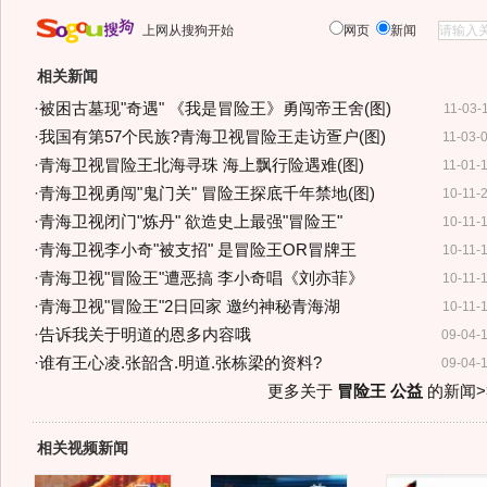
上网从搜狗开始
网页
新闻
相关新闻
·
被困古墓现"奇遇" 《我是冒险王》勇闯帝王舍(图)
11-03-
·
我国有第57个民族?青海卫视冒险王走访疍户(图)
11-03-
·
青海卫视冒险王北海寻珠 海上飘行险遇难(图)
11-01-
·
青海卫视勇闯"鬼门关" 冒险王探底千年禁地(图)
10-11-
·
青海卫视闭门"炼丹" 欲造史上最强"冒险王"
10-11-
·
青海卫视李小奇"被支招" 是冒险王OR冒牌王
10-11-
·
青海卫视"冒险王"遭恶搞 李小奇唱《刘亦菲》
10-11-
·
青海卫视"冒险王"2日回家 邀约神秘青海湖
10-11-
·
告诉我关于明道的恩多内容哦
09-04-
·
谁有王心凌.张韶含.明道.张栋梁的资料?
09-04-
更多关于
冒险王 公益
的新闻>
相关视频新闻