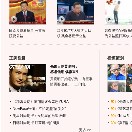
民众反映看病贵 公立医
武汉917万大奖无人认
萧敬腾拍MV眼角
院要公益
领 奖金将用于公益
为公益照打高尔
王牌栏目
视频策划
先锋人物黄晓明：
感谢低潮 偶像重生
黄晓明开始意识到，有些事
情需要改变。……
[详细]
《秘密天使》陈翔情迷金素恩YURA
《先锋人
NewFace张俪：不怕定型“物质女”
《综艺马
明星时尚周报：女明星的欲望衣橱
《NewF
日韩时尚周报
好莱坞街拍周报
《夏日甜
更多 >>