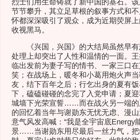
烈士们用生命铸就了新中国的基石。该
节节攀升，其立足草根的叙事方式和不
怀都深深吸引了观众，成为近期荧屏上
收视黑马。
《兴国，兴国》的大结局虽然早有
处理上却突出了人性和温情的一面。王
临出发前为妻子写的情书、一家三口在
笑；在战场上，暖冬和小葛用炮火声当
友，结下百年之后；行乞出身的夏有饭
下，磕磕碰碰的念完了入党申请；夏迎秋
城墙下光荣宣誓……而在战火另一端的
的回忆着当年与谢勋东无忧无虑、漫山
意气风发高喊：“我是全宇宙底Energy
景……当谢勋东用尽最后一丝力气，把