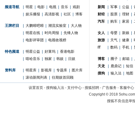
频道导航
|
明星
|
电影
|
电视
|
音乐
|
戏剧
新闻
|
军事
|
公益
|
|
娱乐播报
|
高清影视
|
社区
|
博客
财经
|
股票
|
理财
|
汽车
|
购车
|
家居
|
王牌栏目
|
大鹏嘚吧嘚
|
潮流实验室
|
大人物
|
明星在线
|
时尚周报
|
先锋人物
女人
|
母婴
|
新娘
|
|
电影评审团
|
电视收视榜
旅游
|
天气
|
健康
|
IT
|
数码
|
手机
|
特色频道
|
明星公益
|
好莱坞
|
香港电影
|
嘻哈音乐
|
独家
|
韩娱
|
日娱
博客
|
圈子
|
邮箱
|
天龙
|
鹿鼎记
|
短信
资料库
|
明星库
|
影视库
|
专题库
|
图片库
搜狗
|
输入法
|
地图
|
滚动新闻列表
|
往期娱首回顾
设置首页
-
搜狗输入法
-
支付中心
-
搜狐招聘
-
广告服务
-
客服中心
Copyright
©
2018 Sohu.com 
搜狐不良信息举