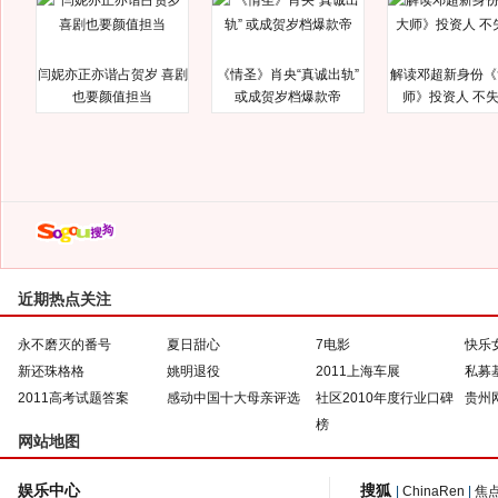
闫妮亦正亦谐占贺岁 喜剧
《情圣》肖央“真诚出轨”
解读邓超新身份《
也要颜值担当
或成贺岁档爆款帝
师》投资人 不
近期热点关注
永不磨灭的番号
夏日甜心
7电影
快乐
新还珠格格
姚明退役
2011上海车展
私募
2011高考试题答案
感动中国十大母亲评选
社区2010年度行业口碑
贵州
榜
网站地图
娱乐中心
搜狐
|
ChinaRen
|
焦