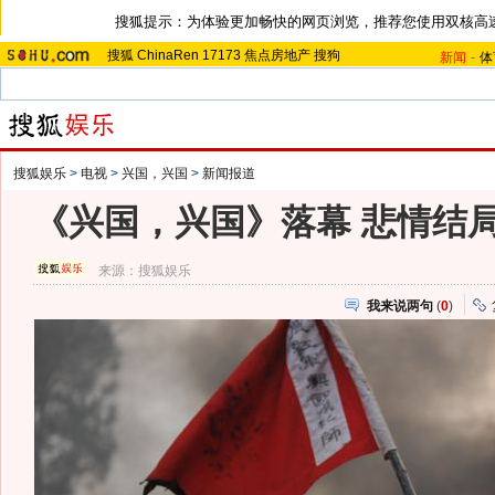
搜狐提示：为体验更加畅快的网页浏览，推荐您使用双核高
搜狐
ChinaRen
17173
焦点房地产
搜狗
新闻
-
体
搜狐娱乐
>
电视
>
兴国，兴国
>
新闻报道
《兴国，兴国》落幕 悲情结
来源：
搜狐娱乐
我来说两句
(
0
)