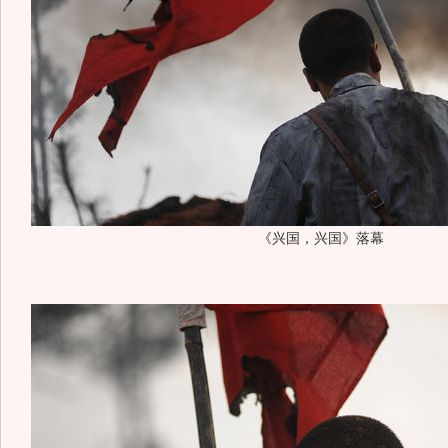
《兴国，兴国》落幕