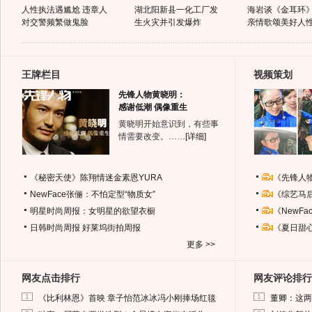
人性执法遇尴尬 违章人
湖北阳新县一化工厂发
海岩谈《金耳环》
对交警频繁做鬼脸
生火灾并引发爆炸
亲情歌颂美好人
王牌栏目
视频策划
先锋人物黄晓明：
感谢低潮 偶像重生
黄晓明开始意识到，有些事
情需要改变。……
[详细]
《秘密天使》陈翔情迷金素恩YURA
《先锋人
NewFace张俪：不怕定型“物质女”
《综艺马
明星时尚周报：女明星的欲望衣橱
《NewF
日韩时尚周报
好莱坞街拍周报
《夏日甜
更多 >>
网友点击排行
网友评论排行
1
1
《比利林恩》首映 章子怡范冰冰冯小刚捧场红毯
董卿：这两