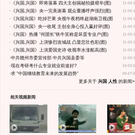
·
《兴国,兴国》即将落幕 四大主创揭秘拍摄艰辛(图)
11-04-
·
《兴国,兴国》央一完美谢幕 观众重播呼声强烈(图)
11-04-
·
《兴国兴国》吃掉芒果 央视午夜档终超湖南卫视(图
11-04-
·
《兴国兴国》央一收尾 主创全身心投入赢好评(图)
11-04-
·
《兴国》热播 "何团长"铁牛笑称是坏蛋专业户(图)
11-04-
·
《兴国,兴国》上演惨烈攻城战 凸显悲壮色彩(图)
11-04-
·
《兴国,兴国》上演爱国史诗 收视率水涨船高(图)
11-04-
·
中共赣州市委宣传部 中共兴国县委等
11-04-
·
现在考研考什么专业就业前途好?
10-03-
·
求 "中国继续教育未来的发展趋势"
09-07-
更多关于
兴国 人性
的新闻>
相关视频新闻