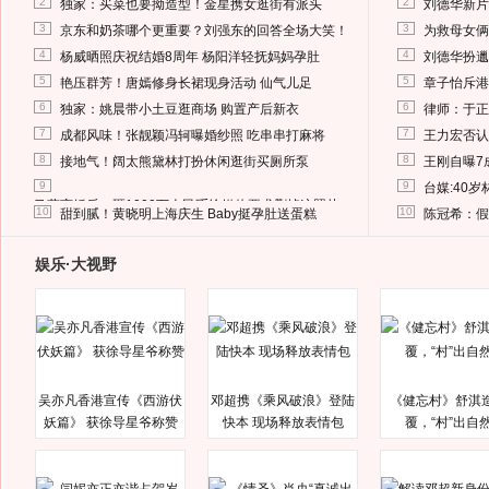
2
2
独家：买菜也要拗造型！金星携女逛街有派头
刘德华新片
3
3
京东和奶茶哪个更重要？刘强东的回答全场大笑！
为救母女俩
4
4
杨威晒照庆祝结婚8周年 杨阳洋轻抚妈妈孕肚
刘德华扮邋
5
5
艳压群芳！唐嫣修身长裙现身活动 仙气儿足
章子怡斥港
6
6
独家：姚晨带小土豆逛商场 购置产后新衣
律师：于正
7
7
成都风味！张靓颖冯轲曝婚纱照 吃串串打麻将
王力宏否认
8
8
接地气！阔太熊黛林打扮休闲逛街买厕所泵
王刚自曝7
9
9
台媒:40
马蓉离婚后，砸1000万人民币给媒体要求删掉这照片
10
10
甜到腻！黄晓明上海庆生 Baby挺孕肚送蛋糕
陈冠希：假
娱乐·大视野
吴亦凡香港宣传《西游伏
邓超携《乘风破浪》登陆
《健忘村》舒淇
妖篇》 获徐导星爷称赞
快本 现场释放表情包
覆，“村”出自