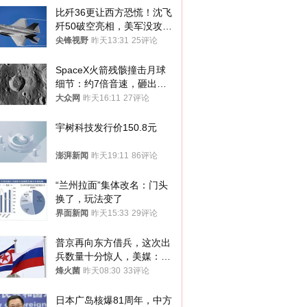
比歼36更让西方恐慌！沈飞
歼50破空亮相，美军没攻克
的技术被拿下
尖锋视野
昨天13:31
25评论
SpaceX火箭残骸撞击月球
细节：约7倍音速，砸出直
径约30米撞击坑
大众网
昨天16:11
27评论
宇树科技发行价150.8元
澎湃新闻
昨天19:11
86评论
“兰州拉面”集体改名：门头
换了，玩法变了
界面新闻
昨天15:33
29评论
普京再向东方借兵，这次出
兵数量十分惊人，美媒：俄
朝要动真格？
烽火菌
昨天08:30
33评论
日本广岛核爆81周年，中方