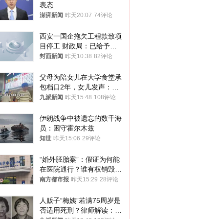
表态
澎湃新闻
昨天20:07
74评论
西安一国企拖欠工程款致项
目停工 财政局：已给予处
分，正督促整改
封面新闻
昨天10:38
82评论
父母为陪女儿在大学食堂承
包档口2年，女儿发声：初
衷是为了陪伴，毕业后将不
九派新闻
昨天15:48
108评论
再营业
伊朗战争中被遗忘的数千海
员：困守霍尔木兹
知世
昨天15:06
29评论
“婚外胚胎案”：假证为何能
在医院通行？谁有权销毁胚
胎？
南方都市报
昨天15:29
28评论
人贩子“梅姨”若满75周岁是
否适用死刑？律师解读：很