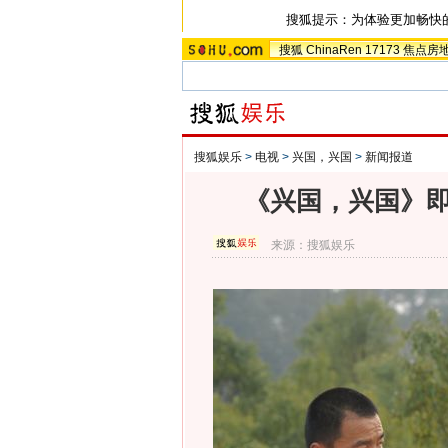
搜狐提示：为体验更加畅快
搜狐
ChinaRen
17173
焦点房
搜狐娱乐
>
电视
>
兴国，兴国
>
新闻报道
《兴国，兴国》即
来源：
搜狐娱乐