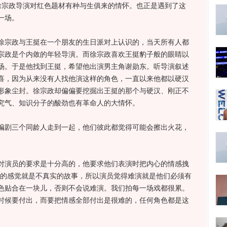
宗政导演对红色题材有种与生俱来的情怀。也正是遇到了这
一场。
宗政与王挺在一个朋友的生日派对上认识的，当天所有人都
宗政是个内敛的年轻导演。而徐宗政喜欢王挺豹子般的眼睛以
场。于是他找到王挺，希望他出演男主角谢勋东。听导演叙述
喜，因为从来没有人找他演这样的角色，一直以来他都以硬汉
形象尘封。徐宗政却偏偏要挖掘出王挺的那个与硬汉、刚正不
究气、知识分子的酸劲也有革命人的大情怀。
剧三个同龄人走到一起，他们彼此都觉得可能会擦出火花，
演员的要求是十分高的，他要求他们表演时把内心的情感拽
众的感觉就是不真实的故事，所以演员觉得难演就是他们必须有
色贴合在一块儿，否则不会说难演。我们拍每一场戏都很累。
时候要付出，而要把情感全部付出是很难的，任何角色都是这