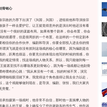
刻骨铭心
宗政的力荐下出演了《兴国，兴国》，进组前他和导演徐宗
做孩子一样去爱护它。让王挺觉得意外的是演出时他还没有看
你没有一个很好的谋篇布局。如果有整个剧本，你会布置，你会
演的很通理，但是很周折的一个布置。在这样的一个特定剧本
要相信你的合作伙伴、编剧和导演，你要全部投入进去你的情
所谓演飞就是你没有抓到这场戏的核心在哪里。因为编剧是在
着的，距离也很远，你要充分的体现出他写的时候的情感，你
戏的规定情境，找这场戏的人物关系。所以，我只能做到每一
，王挺甚至找不出哪场系更刻骨铭心，因为每一场戏都让他刻骨
噗咚噗咚的心跳：“我从来没有一个戏，拍的时候不哭，演完
噼哩啪啦眼泪就下来。我觉得这个角色值得让我去全力以赴，
以，这个戏能够做到现在，是导演、编剧、张恒，我们大家共
无旁鹜。”
承拍摄第一场戏时，他非常不自信，那时他一直揣摩人物的
形象示人的王挺，身上确实少了些许谢勋东的书生气，他告诉