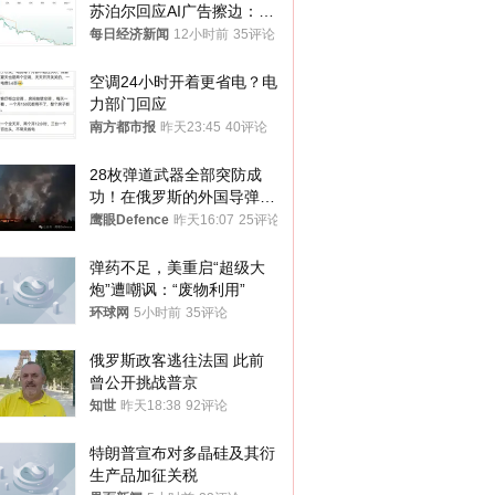
苏泊尔回应AI广告擦边：视
频全下架，已强化内容管理
每日经济新闻
12小时前
35评论
与审核
空调24小时开着更省电？电
力部门回应
南方都市报
昨天23:45
40评论
28枚弹道武器全部突防成
功！在俄罗斯的外国导弹发
射车都是合法打击目标
鹰眼Defence
昨天16:07
25评论
弹药不足，美重启“超级大
炮”遭嘲讽：“废物利用”
环球网
5小时前
35评论
俄罗斯政客逃往法国 此前
曾公开挑战普京
知世
昨天18:38
92评论
特朗普宣布对多晶硅及其衍
生产品加征关税