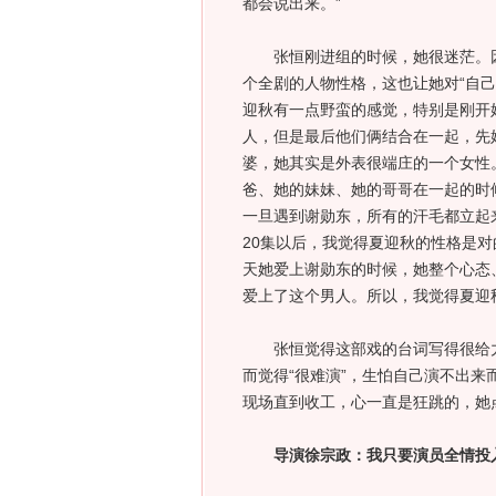
都会说出来。”
张恒刚进组的时候，她很迷茫。因
个全剧的人物性格，这也让她对“自己
迎秋有一点野蛮的感觉，特别是刚开
人，但是最后他们俩结合在一起，先
婆，她其实是外表很端庄的一个女性
爸、她的妹妹、她的哥哥在一起的时
一旦遇到谢勋东，所有的汗毛都立起
20集以后，我觉得夏迎秋的性格是
天她爱上谢勋东的时候，她整个心态
爱上了这个男人。所以，我觉得夏迎
张恒觉得这部戏的台词写得很给力
而觉得“很难演”，生怕自己演不出
现场直到收工，心一直是狂跳的，她
导演徐宗政：我只要演员全情投