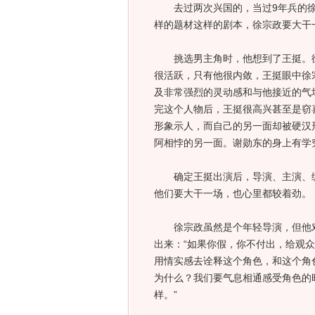
去过两次兴国的，当过9年兵的徐
样的题材这样的剧本，徐宗政要大干
挑选男主角时，他想到了王挺。徐
很活跃，只有他很内敛，王挺眼中徐
及非常强烈的灵动感和与他接近的气
完这个人物后，王挺很高兴甚至是窃
形象示人，而自己的另一面却被硬汉
阿相悖的另一面。谢勋东的身上有学
确定王挺出演后，导演、主演、编
他们要大干一场，也心里都较着劲。
徐宗政虽然是个年轻导演，但他对
出来：“如果你假，你不付出，给观
用情实感去诠释这个角色，和这个角
为什么？我们要气息相通感受角色的
样。”