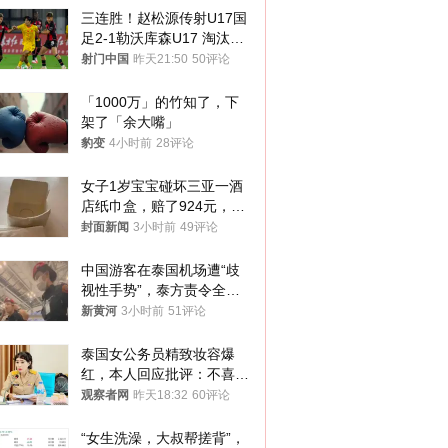
三连胜！赵松源传射U17国
足2-1勒沃库森U17 淘汰赛
将战河床
射门中国
昨天21:50
50评论
「1000万」的竹知了，下
架了「余大嘴」
豹变
4小时前
28评论
女子1岁宝宝碰坏三亚一酒
店纸巾盒，赔了924元，发
帖吐槽后酒店退还一半的
封面新闻
3小时前
49评论
钱，当地市监局回应
中国游客在泰国机场遭“歧
视性手势”，泰方责令全面
调查，对责任人采取最严厉
新黄河
3小时前
51评论
处分
泰国女公务员精致妆容爆
红，本人回应批评：不喜欢
就别看
观察者网
昨天18:32
60评论
“女生洗澡，大叔帮搓背”，