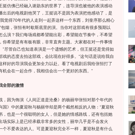
王挺仿佛已经融入谢勋东的世界了，连导演也被他的表演感动
播出后的电视剧他哭了，王挺说不是因为表演把他感动了，是
“我觉得70年代的人走到一起弄这样一个东西，刘奎序那么精心
7包烟，张恒有时歇斯底里的演。当你对这部戏有很多预期以
怎么演？我们每场戏都希望能出彩，希望能在节奏中，不希望
，你希望是有有板有眼，非常直奔主题。大家都在对一件事情
。”尽管自己也知道表演是一个遗憾的艺术，但王挺还是觉得如
部戏的态度去拍这部戏，会比现在好得多。“这句话是说给我自
这样好的导演我会更加全力以赴。看了电视剧后我给张恒打了
有机会在一起合作，我相信会出一个更好的东西。”
我全部的激情
，因为饰演《人间正道是沧桑》的杨丽华张恒对那个年代的
兴国》中的夏迎秋与杨丽华却是两个截然相反的人物：“夏迎秋
书，也是一个很聪明的女人，但是她的情感路线，还有包括她
出场实际上是已经承载非常多的女性，丽华几乎是不会发火
一个不爱表达的人。可是夏迎秋完全不一样，夏迎秋是有什么