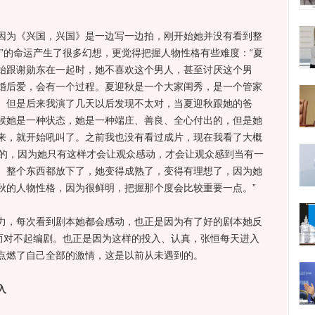
为《兴国，兴国》是一边写一边拍，刚开始她并没有看到整
”的命运产生了很多幻想，更觉得把握人物性格有些难度：“夏
始跟谢勋东在一起时，她不喜欢这个男人，甚至讨厌这个男
婚后爱，会有一个过程。夏迎秋是一个大家闺秀，是一个管家
。但是后来我演了几天以后发现不太对，当夏迎秋跟她的爸
候她是一种状态，她是一种端庄、善良、全心付出的，但是她
来，就开始吼叫了。之前我也没有看过成片，现在我看了大概
对的，因为她只有这样才会让观众感动，才会让观众感到当有一
、整个东西都放下了，她变得成熟了，变得有理想了，因为她
秋的人物性格，因为很鲜明，把握那个度会比较重要一点。”
，每次看到剧本她都会感动，也正是因为有了好的剧本她反
来而对不起编剧。也正是因为这样的投入、认真，张恒每天进入
点燃了自己全部的激情，这是以前从未遇到的。
入