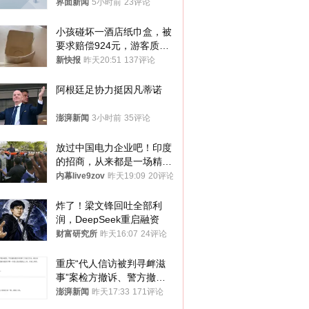
界面新闻
5小时前
23评论
小孩碰坏一酒店纸巾盒，被
要求赔偿924元，游客质疑
酒店房客物品超高标价，市
新快报
昨天20:51
137评论
监部门：不违规
阿根廷足协力挺因凡蒂诺
澎湃新闻
3小时前
35评论
放过中国电力企业吧！印度
的招商，从来都是一场精准
收割
内幕live9zov
昨天19:09
20评论
炸了！梁文锋回吐全部利
润，DeepSeek重启融资
财富研究所
昨天16:07
24评论
重庆“代人信访被判寻衅滋
事”案检方撤诉、警方撤
案，两被告人获国赔
澎湃新闻
昨天17:33
171评论