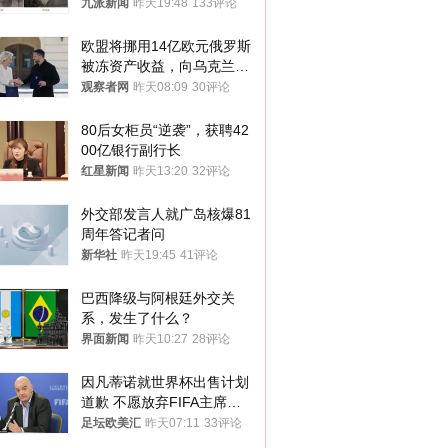
大概率不会被判处死刑
九派新闻
昨天19:48
133评论
欧盟将挪用14亿欧元俄罗斯
被冻资产收益，向乌克兰提
供援助
观察者网
昨天08:09
30评论
80后女柜员“逆袭”，获聘42
00亿银行副行长
红星新闻
昨天13:20
32评论
外交部发言人就广岛核爆81
周年答记者问
新华社
昨天19:45
41评论
巴西降级与阿根廷外交关
系，发生了什么？
界面新闻
昨天10:27
28评论
因凡蒂诺就世界杯出售计划
道歉 不愿放弃FIFA主席职
位
足坛欧美汇
昨天07:11
33评论