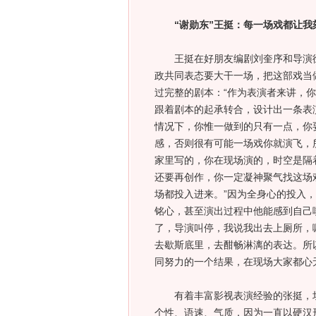
“谢勋东”王挺：每一场戏都让我
王挺在好朋友编剧刘奎序和导演徐
政共同表态要大干一场，把这部戏当
过完整的剧本：“作为表演者来讲，
跟着剧本的起承转合，设计出一条表
情况下，你惟一做到的只有一点，你
感，否则很有可能一场戏你就演飞，
家里写的，你在现场演的，时空是隔
还要再创作，你一定凝神聚气找这场
场都投入进来。”因为全身心的投入
铭心，甚至演出过程中他能感到自己
了，导演叫停，我说我出去上厕所，
去歇斯底里，去酣畅淋漓的表达。所
同努力的一个结果，在现场大家都心
有着丰富影视表演经验的张挺，坦
个性、语速、气质，因为一直以硬汉