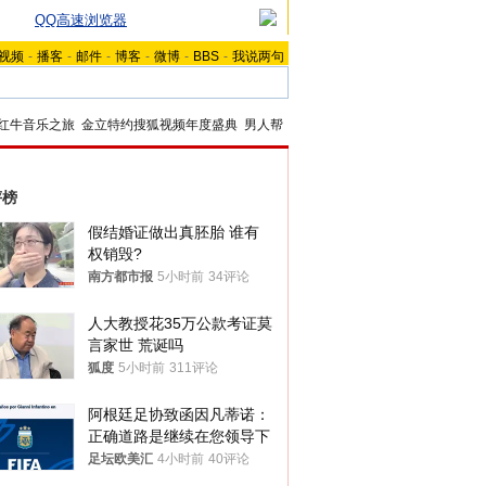
QQ高速浏览器
视频
-
播客
-
邮件
-
博客
-
微博
-
BBS
-
我说两句
红牛音乐之旅
金立特约搜狐视频年度盛典
男人帮
评榜
假结婚证做出真胚胎 谁有
权销毁?
南方都市报
5小时前
34评论
人大教授花35万公款考证莫
言家世 荒诞吗
狐度
5小时前
311评论
阿根廷足协致函因凡蒂诺：
正确道路是继续在您领导下
足坛欧美汇
4小时前
40评论