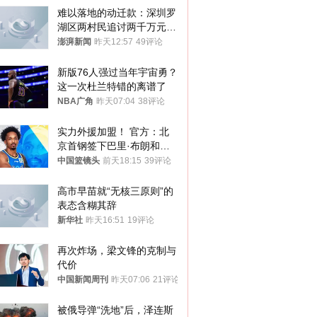
难以落地的动迁款：深圳罗
湖区两村民追讨两千万元动
迁款八年未果
澎湃新闻
昨天12:57
49评论
新版76人强过当年宇宙勇？
这一次杜兰特错的离谱了
NBA广角
昨天07:04
38评论
实力外援加盟！ 官方：北
京首钢签下巴里·布朗和桑
普森
中国篮镜头
前天18:15
39评论
高市早苗就“无核三原则”的
表态含糊其辞
新华社
昨天16:51
19评论
再次炸场，梁文锋的克制与
代价
中国新闻周刊
昨天07:06
21评论
被俄导弹“洗地”后，泽连斯