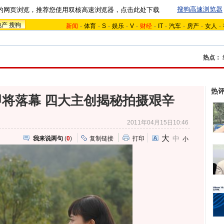
搜狗高速浏览器
的网页浏览，推荐您使用双核高速浏览器，点击此处下载
地产
搜狗
新闻
-
体育
-
S
-
娱乐
-
V
-
财经
-
IT
-
汽车
-
房产
-
女人
-
热点：
热
将落幕 四大主创揭秘拍摄艰辛
2011年04月15日10:46
大
中
我来说两句
(
0
)
复制链接
打印
小