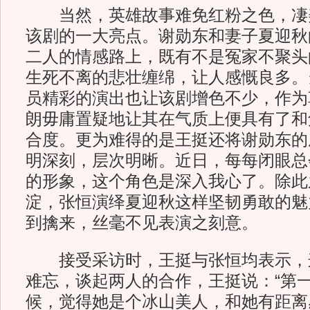
当然，英雄故事难免红粉之色，凄
该剧的一大亮点。谢勋东和妻子夏迎秋
二人的情感路上，既有不是冤家不聚头
生死不离的悲壮缠绵，让人感慨良多。
员精彩的演出也让该剧增色不少，作为
朗毋庸置疑地让其在气质上便具有了和
合度。更为难得的是王挺还将谢勋东的
明深刻，层次明晰。近日，每每闭眼总
的形象，这个角色是深入我心了。除此
淀，张恒演绎夏迎秋这样坚韧勇敢的魅
到擒来，丝毫不见表演之刻意。
接受采访时，王挺与张恒均表示，
难忘，谈起两人的合作，王挺说：“第
候，觉得她是个冰山美人，和她有距离