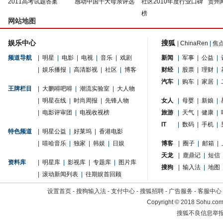
2011高考试题答案
感动中国十大母亲评选
社区2010年度行业口碑
贵州
榜
网站地图
娱乐中心
搜狐
|
ChinaRen
|
焦
频道导航
|
明星
|
电影
|
电视
|
音乐
|
戏剧
新闻
|
军事
|
公益
|
|
娱乐播报
|
高清影视
|
社区
|
博客
财经
|
股票
|
理财
|
汽车
|
购车
|
家居
|
王牌栏目
|
大鹏嘚吧嘚
|
潮流实验室
|
大人物
|
明星在线
|
时尚周报
|
先锋人物
女人
|
母婴
|
新娘
|
|
电影评审团
|
电视收视榜
旅游
|
天气
|
健康
|
IT
|
数码
|
手机
|
特色频道
|
明星公益
|
好莱坞
|
香港电影
|
嘻哈音乐
|
独家
|
韩娱
|
日娱
博客
|
圈子
|
邮箱
|
天龙
|
鹿鼎记
|
短信
资料库
|
明星库
|
影视库
|
专题库
|
图片库
搜狗
|
输入法
|
地图
|
滚动新闻列表
|
往期娱首回顾
设置首页
-
搜狗输入法
-
支付中心
-
搜狐招聘
-
广告服务
-
客服中心
Copyright
©
2018 Sohu.com 
搜狐不良信息举