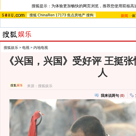
搜狐提示：为体验更加畅快的网页浏览，推荐您使用双核高
搜狐
ChinaRen
17173
焦点房地产
搜狗
新闻
-
体
搜狐娱乐
>
电视
>
内地电视
《兴国，兴国》受好评 王挺张
人
来源：
搜狐娱乐
我来说两句
(
0
)