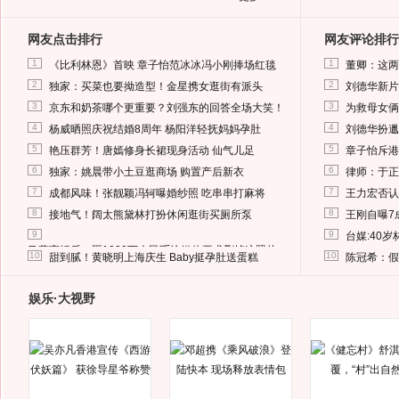
网友点击排行
网友评论排行
1
1
《比利林恩》首映 章子怡范冰冰冯小刚捧场红毯
董卿：这两
2
2
独家：买菜也要拗造型！金星携女逛街有派头
刘德华新片
3
3
京东和奶茶哪个更重要？刘强东的回答全场大笑！
为救母女俩
4
4
杨威晒照庆祝结婚8周年 杨阳洋轻抚妈妈孕肚
刘德华扮邋
5
5
艳压群芳！唐嫣修身长裙现身活动 仙气儿足
章子怡斥港
6
6
独家：姚晨带小土豆逛商场 购置产后新衣
律师：于正
7
7
成都风味！张靓颖冯轲曝婚纱照 吃串串打麻将
王力宏否认
8
8
接地气！阔太熊黛林打扮休闲逛街买厕所泵
王刚自曝7
9
9
台媒:40
马蓉离婚后，砸1000万人民币给媒体要求删掉这照片
10
10
甜到腻！黄晓明上海庆生 Baby挺孕肚送蛋糕
陈冠希：假
娱乐·大视野