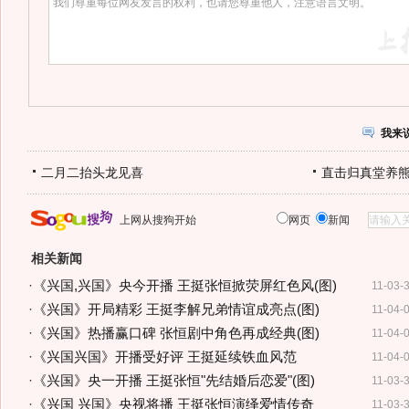
我来
二月二抬头龙见喜
直击归真堂养
上网从搜狗开始
网页
新闻
相关新闻
·
《兴国,兴国》央今开播 王挺张恒掀荧屏红色风(图)
11-03-
·
《兴国》开局精彩 王挺李解兄弟情谊成亮点(图)
11-04-
·
《兴国》热播赢口碑 张恒剧中角色再成经典(图)
11-04-
·
《兴国兴国》开播受好评 王挺延续铁血风范
11-04-
·
《兴国》央一开播 王挺张恒"先结婚后恋爱"(图)
11-03-
·
《兴国 兴国》央视将播 王挺张恒演绎爱情传奇
11-03-