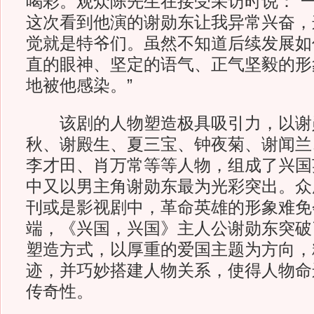
喝彩。观众陈先生在接受采访时说：“
这次看到他演的谢勋东让我异常兴奋，
觉就是特爷们。虽然不知道后续发展如
直的眼神、坚定的语气、正气坚毅的形
地被他感染。”
该剧的人物塑造极具吸引力，以谢
秋、谢殿生、夏三宝、钟夜菊、谢闻兰
李才田、肖万常等等人物，组成了兴国
中又以男主角谢勋东最为光彩突出。众
刊或是影视剧中，革命英雄的形象难免
端，《兴国，兴国》主人公谢勋东突破
塑造方式，以厚重的爱国主题为方向，
迹，并巧妙搭建人物关系，使得人物命
传奇性。