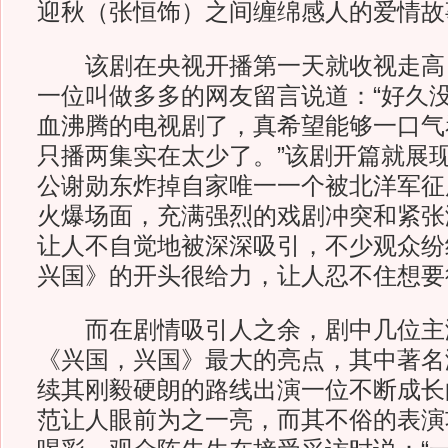
迎秋（张恒饰）之间缠绵感人的爱情故
该剧在央视开播第一天就收视走高
一位叫做多多的网友留言说道：“好久
血沸腾的电视剧了，真希望能够一口气
只播两集实在太少了。”该剧开篇就展
公谢勋东炸掉自家唯一一个被北洋军征
火爆场面，充满强烈的戏剧冲突和紧张
让人不自觉地被深深吸引，不少观众纷
兴国》的开头很给力，让人忍不住想要
而在剧情吸引人之余，剧中几位主
《兴国，兴国》最大的亮点，其中著名
续其刚毅硬朗的路线出演一位不断成长
范让人眼前为之一亮，而其不俗的表演