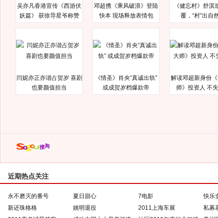
吴亦凡香港宣传《西游伏
邓超携《乘风破浪》登陆
《健忘村》舒淇
妖篇》 获徐导星爷称赞
快本 现场释放表情包
覆，“村”出自
闫妮亦正亦谐占贺岁 喜剧
《情圣》肖央“真诚出轨”
解读邓超新身份《
也要颜值担当
或成贺岁档爆款帝
师》投资人 不
近期热点关注
永不磨灭的番号
夏日甜心
7电影
快乐
新还珠格格
姚明退役
2011上海车展
私募