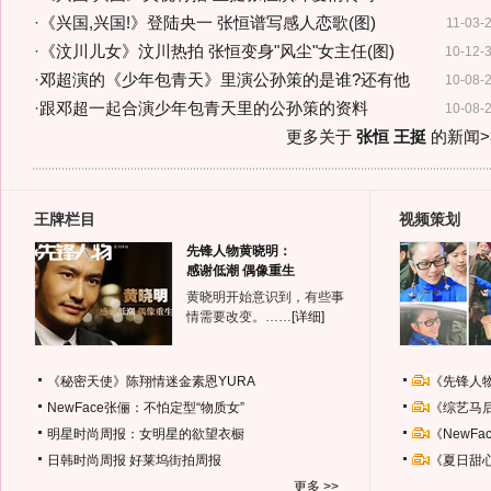
·
《兴国,兴国!》登陆央一 张恒谱写感人恋歌(图)
11-03-
·
《汶川儿女》汶川热拍 张恒变身"风尘"女主任(图)
10-12-
·
邓超演的《少年包青天》里演公孙策的是谁?还有他
10-08-
·
跟邓超一起合演少年包青天里的公孙策的资料
10-08-
更多关于
张恒 王挺
的新闻>
王牌栏目
视频策划
先锋人物黄晓明：
感谢低潮 偶像重生
黄晓明开始意识到，有些事
情需要改变。……
[详细]
《秘密天使》陈翔情迷金素恩YURA
《先锋人
NewFace张俪：不怕定型“物质女”
《综艺马
明星时尚周报：女明星的欲望衣橱
《NewF
日韩时尚周报
好莱坞街拍周报
《夏日甜
更多 >>