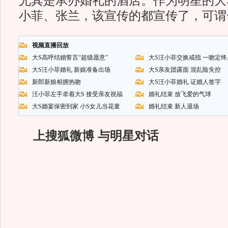
尤其是承办婚礼的酒店。作为明星的大
小菲、张兰，该宣传的都宣传了，可谓
视频直播回放
大S高呼结婚誓言“超级愿意”
大S汪小菲交换戒指 一吻定终
大S汪小菲婚礼 新娘准备出场
大S亲友团露面 混乱险失控
新郎新娘相拥热吻
大S汪小菲婚礼 证婚人签字
汪小菲左手牵着大S 接受亲友祝福
婚礼结束 放飞爱的气球
大S婚宴保密到家 小S女儿当花童
婚礼结束 新人退场
上搜狐微博 与明星对话