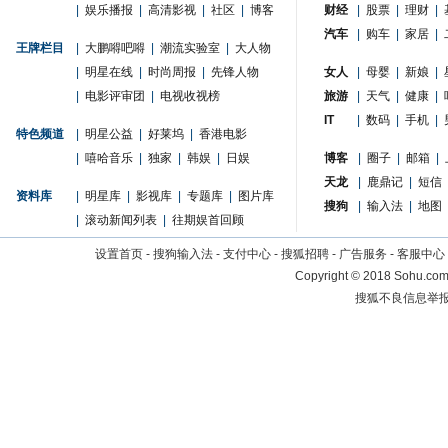
|
娱乐播报
|
高清影视
|
社区
|
博客
财经
|
股票
|
理财
|
汽车
|
购车
|
家居
|
王牌栏目
|
大鹏嘚吧嘚
|
潮流实验室
|
大人物
|
明星在线
|
时尚周报
|
先锋人物
女人
|
母婴
|
新娘
|
|
电影评审团
|
电视收视榜
旅游
|
天气
|
健康
|
IT
|
数码
|
手机
|
特色频道
|
明星公益
|
好莱坞
|
香港电影
|
嘻哈音乐
|
独家
|
韩娱
|
日娱
博客
|
圈子
|
邮箱
|
天龙
|
鹿鼎记
|
短信
资料库
|
明星库
|
影视库
|
专题库
|
图片库
搜狗
|
输入法
|
地图
|
滚动新闻列表
|
往期娱首回顾
设置首页
-
搜狗输入法
-
支付中心
-
搜狐招聘
-
广告服务
-
客服中心
Copyright
©
2018 Sohu.com 
搜狐不良信息举