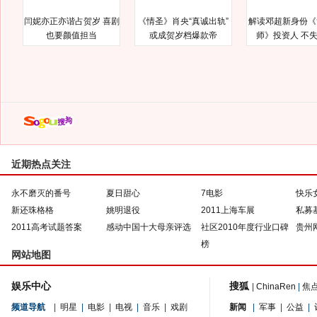
闫妮亦正亦谐占贺岁 喜剧
《情圣》肖央“真诚出轨”
解读邓超新身份《
也要颜值担当
或成贺岁档爆款帝
师》投资人 不
近期热点关注
永不磨灭的番号
夏日甜心
7电影
快乐
新还珠格格
姚明退役
2011上海车展
私募
2011高考试题答案
感动中国十大母亲评选
社区2010年度行业口碑
贵州
榜
网站地图
娱乐中心
搜狐
|
ChinaRen
|
焦
频道导航
|
明星
|
电影
|
电视
|
音乐
|
戏剧
新闻
|
军事
|
公益
|