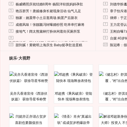
4
4
杨威晒照庆祝结婚8周年 杨阳洋轻抚妈妈孕肚
刘德华扮邋
5
5
艳压群芳！唐嫣修身长裙现身活动 仙气儿足
章子怡斥港
6
6
独家：姚晨带小土豆逛商场 购置产后新衣
律师：于正
7
7
成都风味！张靓颖冯轲曝婚纱照 吃串串打麻将
王力宏否认
8
8
接地气！阔太熊黛林打扮休闲逛街买厕所泵
王刚自曝7
9
9
台媒:40
马蓉离婚后，砸1000万人民币给媒体要求删掉这照片
10
10
甜到腻！黄晓明上海庆生 Baby挺孕肚送蛋糕
陈冠希：假
娱乐·大视野
吴亦凡香港宣传《西游伏
邓超携《乘风破浪》登陆
《健忘村》舒淇
妖篇》 获徐导星爷称赞
快本 现场释放表情包
覆，“村”出自