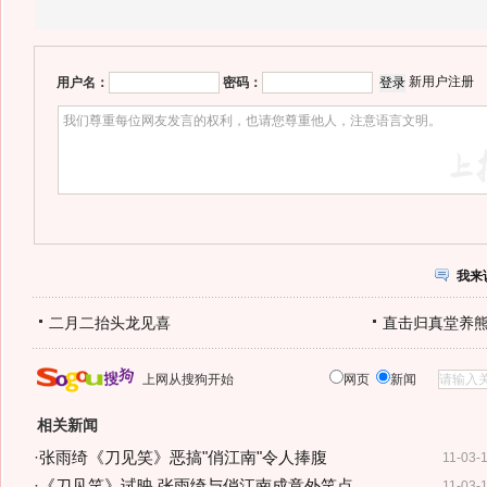
新用户注册
用户名：
密码：
我来
二月二抬头龙见喜
直击归真堂养
上网从搜狗开始
网页
新闻
相关新闻
·
张雨绮《刀见笑》恶搞"俏江南"令人捧腹
11-03-
·
《刀见笑》试映 张雨绮与俏江南成意外笑点
11-03-