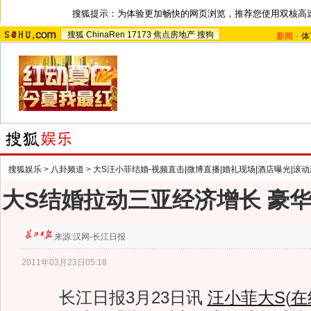
搜狐提示：为体验更加畅快的网页浏览，推荐您使用双核高
搜狐
ChinaRen
17173
焦点房地产
搜狗
新闻
-
体
搜狐娱乐
>
八卦频道
>
大S汪小菲结婚-视频直击|微博直播|婚礼现场|酒店曝光|滚动
大S结婚拉动三亚经济增长 豪
来源:
汉网-长江日报
2011年03月23日05:18
长江日报3月23日讯
汪小菲
大S
(
在