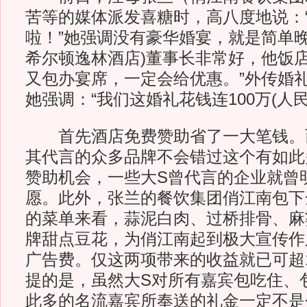
苦等的媒体派发喜糖时，高八度地说：
啦！”她强调没有豪华婚宴，就是简单晚
希尔顿逸林酒店)董事长非常好，他饭
又包办宴席，一定会给优惠。”外传婚礼
她强调：“我们这婚礼花钱连100万(人民
首先酒店免费赞助省了一大笔钱。
其代言的众多品牌不会错过这个有如此
赞助机会，一些大S曾代言的企业就曾
愿。此外，张兰的餐饮集团俏江南包下
的菜单来看，蒜泥白肉、过桥排骨、麻
牌甜点豆花，为俏江南起到极大宣传作
广告费。仅这两项带来的收益就已可超1
提的是，虽然大S对所有嘉宾包吃住、
此多的名流嘉宾所奉送的礼金一定不是