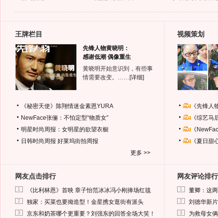
王牌栏目
视频策划
先锋人物黄晓明：
感谢低潮 偶像重生
黄晓明开始意识到，有些事
情需要改变。……
[详细]
《秘密天使》陈翔情迷金素恩YURA
《先锋人
NewFace张俪：不怕定型“物质女”
《综艺马
明星时尚周报：女明星的欲望衣橱
《NewF
日韩时尚周报
好莱坞街拍周报
《夏日甜
更多 >>
网友点击排行
网友评论排行
1
1
《比利林恩》首映 章子怡范冰冰冯小刚捧场红毯
董卿：这两
2
2
独家：买菜也要拗造型！金星携女逛街有派头
刘德华新片
3
3
京东和奶茶哪个更重要？刘强东的回答全场大笑！
为救母女俩