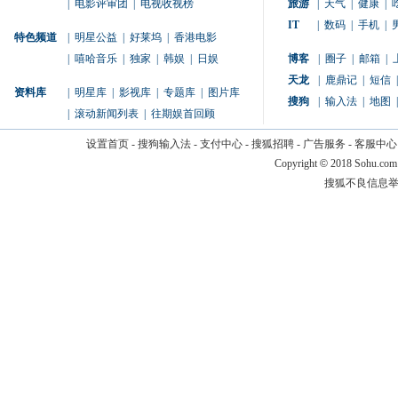
|
电影评审团
|
电视收视榜
旅游
|
天气
|
健康
|
IT
|
数码
|
手机
|
特色频道
|
明星公益
|
好莱坞
|
香港电影
|
嘻哈音乐
|
独家
|
韩娱
|
日娱
博客
|
圈子
|
邮箱
|
天龙
|
鹿鼎记
|
短信
|
资料库
|
明星库
|
影视库
|
专题库
|
图片库
搜狗
|
输入法
|
地图
|
|
滚动新闻列表
|
往期娱首回顾
设置首页
-
搜狗输入法
-
支付中心
-
搜狐招聘
-
广告服务
-
客服中心
Copyright
©
2018 Sohu.com
搜狐不良信息