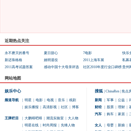
近期热点关注
永不磨灭的番号
夏日甜心
7电影
快乐
新还珠格格
姚明退役
2011上海车展
私募
2011高考试题答案
感动中国十大母亲评选
社区2010年度行业口碑榜
贵州
网站地图
娱乐中心
搜狐
|
ChinaRen
|
焦点
频道导航
|
明星
|
电影
|
电视
|
音乐
|
戏剧
新闻
|
军事
|
公益
|
|
娱乐播报
|
高清影视
|
社区
|
博客
财经
|
股票
|
理财
|
汽车
|
购车
|
家居
|
王牌栏目
|
大鹏嘚吧嘚
|
潮流实验室
|
大人物
|
明星在线
|
时尚周报
|
先锋人物
女人
|
母婴
|
新娘
|