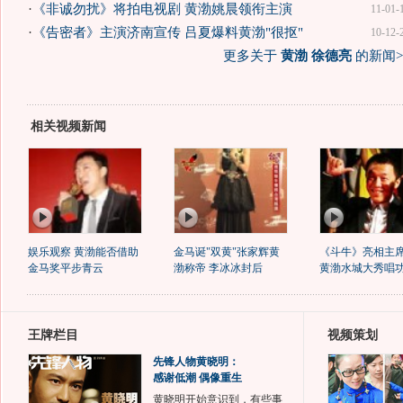
·
《非诚勿扰》将拍电视剧 黄渤姚晨领衔主演
11-01-
·
《告密者》主演济南宣传 吕夏爆料黄渤"很抠"
10-12-
更多关于
黄渤 徐德亮
的新闻>
相关视频新闻
娱乐观察 黄渤能否借助
金马诞"双黄"张家辉黄
《斗牛》亮相主
金马奖平步青云
渤称帝 李冰冰封后
黄渤水城大秀唱
王牌栏目
视频策划
先锋人物黄晓明：
感谢低潮 偶像重生
黄晓明开始意识到，有些事