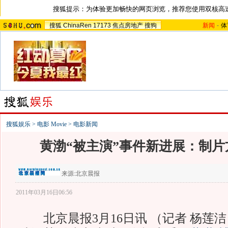
搜狐提示：为体验更加畅快的网页浏览，推荐您使用双核高
搜狐
ChinaRen
17173
焦点房地产
搜狗
新闻
-
体
搜狐娱乐
>
电影 Movie
>
电影新闻
黄渤“被主演”事件新进展：制
来源:
北京晨报
2011年03月16日06:56
北京晨报3月16日讯 （记者 杨莲