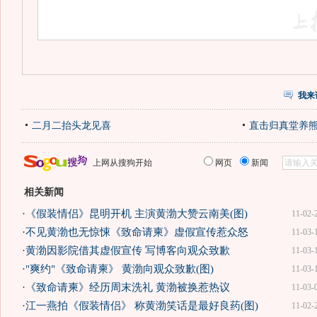
我来
二月二抬头龙见喜
直击归真堂养
上网从搜狗开始
网页
新闻
相关新闻
·
《假装情侣》昆明开机 主演黄渤大赞云南美(图)
11-02-
·
不见黄渤也无惊悚《致命请柬》虚假宣传惹众怒
11-03-
·
黄渤因影院借其虚假宣传 写博客向观众致歉
11-03-
·
"爽约"《致命请柬》 黄渤向观众致歉(图)
11-03-
·
《致命请柬》经历周末洗礼 黄渤被换惹热议
11-03-
·
江一燕拍《假装情侣》 称黄渤笑话是最好良药(图)
11-02-