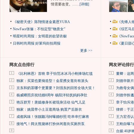
情需要改变。……
[详细]
《秘密天使》陈翔情迷金素恩YURA
《先锋人
NewFace张俪：不怕定型“物质女”
《综艺马
明星时尚周报：女明星的欲望衣橱
《NewF
日韩时尚周报
好莱坞街拍周报
《夏日甜
更多 >>
网友点击排行
网友评论排行
1
1
《比利林恩》首映 章子怡范冰冰冯小刚捧场红毯
董卿：这两
2
2
独家：买菜也要拗造型！金星携女逛街有派头
刘德华新片
3
3
京东和奶茶哪个更重要？刘强东的回答全场大笑！
为救母女俩
4
4
杨威晒照庆祝结婚8周年 杨阳洋轻抚妈妈孕肚
刘德华扮邋
5
5
艳压群芳！唐嫣修身长裙现身活动 仙气儿足
章子怡斥港
6
6
独家：姚晨带小土豆逛商场 购置产后新衣
律师：于正
7
7
成都风味！张靓颖冯轲曝婚纱照 吃串串打麻将
王力宏否认
8
8
接地气！阔太熊黛林打扮休闲逛街买厕所泵
王刚自曝7
9
9
台媒:40