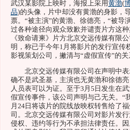
武汉某影院上映时，海报上采用
黄渤
(
品
)
的头像，片中却没有黄渤的身影，
票。“被主演”的黄渤、徐德亮，“被导
过各种途径向观众致歉并谴责片方这种
《致命请柬》片方北京交远传媒有限公
明，称已于今年1月将影片的发行宣传
影视策划公司，撇清与“虚假宣传”的关
北京交远传媒有限公司在声明中表
确不是武圣基，主演也无黄渤和徐德亮
人员表可以为证。至于3月5日发生在
假宣传事件，该公司声明与己无关。“我司
月24日将该片的院线放映权转售给了
司。北京交远传媒有限公司对影片发行
侵权、违约等行为不承担法律责任。因