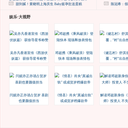
马蓉离婚后，砸1000万人民币给媒体要求删掉这照片
10
10
甜到腻！黄晓明上海庆生 Baby挺孕肚送蛋糕
陈冠希：假
娱乐·大视野
吴亦凡香港宣传《西游伏
邓超携《乘风破浪》登陆
《健忘村》舒淇
妖篇》 获徐导星爷称赞
快本 现场释放表情包
覆，“村”出自
闫妮亦正亦谐占贺岁 喜剧
《情圣》肖央“真诚出轨”
解读邓超新身份《
也要颜值担当
或成贺岁档爆款帝
师》投资人 不