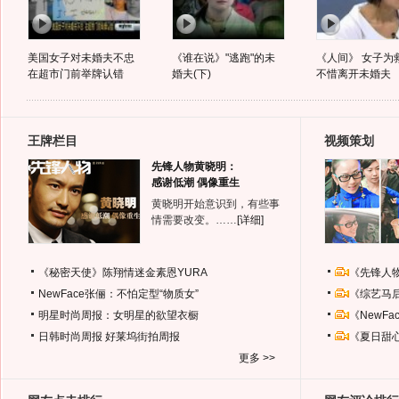
美国女子对未婚夫不忠
《谁在说》"逃跑"的未
《人间》 女子为
在超市门前举牌认错
婚夫(下)
不惜离开未婚夫
王牌栏目
视频策划
先锋人物黄晓明：
感谢低潮 偶像重生
黄晓明开始意识到，有些事
情需要改变。……
[详细]
《秘密天使》陈翔情迷金素恩YURA
《先锋人
NewFace张俪：不怕定型“物质女”
《综艺马
明星时尚周报：女明星的欲望衣橱
《NewF
日韩时尚周报
好莱坞街拍周报
《夏日甜
更多 >>