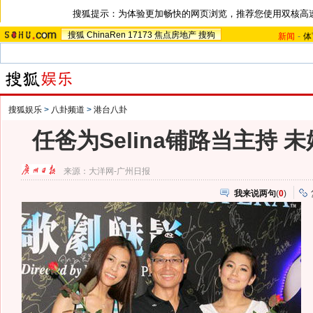
搜狐提示：为体验更加畅快的网页浏览，推荐您使用双核高
搜狐
ChinaRen
17173
焦点房地产
搜狗
新闻
-
体
搜狐娱乐
>
八卦频道
>
港台八卦
任爸为Selina铺路当主持 
来源：
大洋网-广州日报
我来说两句
(
0
)