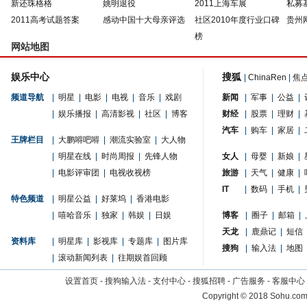
新还珠格格
姚明退役
2011上海车展
私募
2011高考试题答案
感动中国十大母亲评选
社区2010年度行业口碑
贵州
榜
网站地图
娱乐中心
搜狐
|
ChinaRen
|
焦
频道导航
|
明星
|
电影
|
电视
|
音乐
|
戏剧
新闻
|
军事
|
公益
|
|
娱乐播报
|
高清影视
|
社区
|
博客
财经
|
股票
|
理财
|
汽车
|
购车
|
家居
|
王牌栏目
|
大鹏嘚吧嘚
|
潮流实验室
|
大人物
|
明星在线
|
时尚周报
|
先锋人物
女人
|
母婴
|
新娘
|
|
电影评审团
|
电视收视榜
旅游
|
天气
|
健康
|
IT
|
数码
|
手机
|
特色频道
|
明星公益
|
好莱坞
|
香港电影
|
嘻哈音乐
|
独家
|
韩娱
|
日娱
博客
|
圈子
|
邮箱
|
天龙
|
鹿鼎记
|
短信
资料库
|
明星库
|
影视库
|
专题库
|
图片库
搜狗
|
输入法
|
地图
|
滚动新闻列表
|
往期娱首回顾
设置首页
-
搜狗输入法
-
支付中心
-
搜狐招聘
-
广告服务
-
客服中心
Copyright
©
2018 Sohu.com 