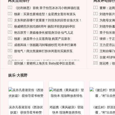
网友点击排行
网友评论排行
1
1
《比利林恩》首映 章子怡范冰冰冯小刚捧场红毯
董卿：这两
2
2
独家：买菜也要拗造型！金星携女逛街有派头
刘德华新片
3
3
京东和奶茶哪个更重要？刘强东的回答全场大笑！
为救母女俩
4
4
杨威晒照庆祝结婚8周年 杨阳洋轻抚妈妈孕肚
刘德华扮邋
5
5
艳压群芳！唐嫣修身长裙现身活动 仙气儿足
章子怡斥港
6
6
独家：姚晨带小土豆逛商场 购置产后新衣
律师：于正
7
7
成都风味！张靓颖冯轲曝婚纱照 吃串串打麻将
王力宏否认
8
8
接地气！阔太熊黛林打扮休闲逛街买厕所泵
王刚自曝7
9
9
台媒:40
马蓉离婚后，砸1000万人民币给媒体要求删掉这照片
10
10
甜到腻！黄晓明上海庆生 Baby挺孕肚送蛋糕
陈冠希：假
娱乐·大视野
吴亦凡香港宣传《西游伏
邓超携《乘风破浪》登陆
《健忘村》舒淇
妖篇》 获徐导星爷称赞
快本 现场释放表情包
覆，“村”出自