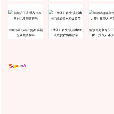
闫妮亦正亦谐占贺岁 喜剧
《情圣》肖央“真诚出轨”
解读邓超新身份《
也要颜值担当
或成贺岁档爆款帝
师》投资人 不