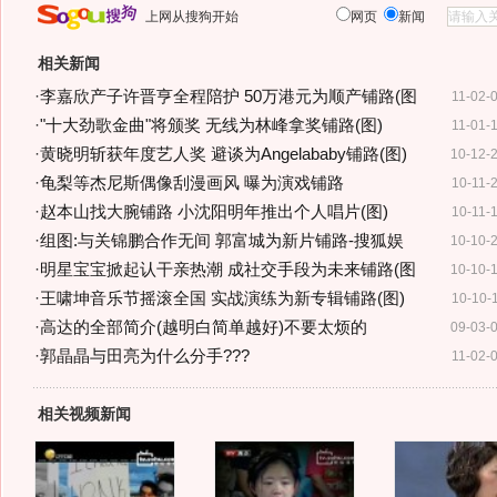
上网从搜狗开始
网页
新闻
相关新闻
·
李嘉欣产子许晋亨全程陪护 50万港元为顺产铺路(图
11-02-
·
"十大劲歌金曲"将颁奖 无线为林峰拿奖铺路(图)
11-01-
·
黄晓明斩获年度艺人奖 避谈为Angelababy铺路(图)
10-12-
·
龟梨等杰尼斯偶像刮漫画风 曝为演戏铺路
10-11-
·
赵本山找大腕铺路 小沈阳明年推出个人唱片(图)
10-11-
·
组图:与关锦鹏合作无间 郭富城为新片铺路-搜狐娱
10-10-
·
明星宝宝掀起认干亲热潮 成社交手段为未来铺路(图
10-10-
·
王啸坤音乐节摇滚全国 实战演练为新专辑铺路(图)
10-10-
·
高达的全部简介(越明白简单越好)不要太烦的
09-03-
·
郭晶晶与田亮为什么分手???
11-02-
相关视频新闻