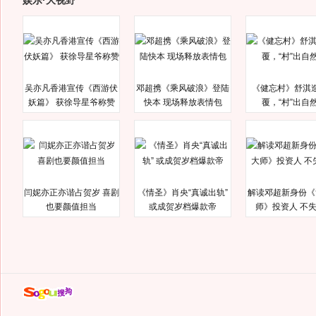
娱乐·大视野
吴亦凡香港宣传《西游伏
邓超携《乘风破浪》登陆
《健忘村》舒淇
妖篇》 获徐导星爷称赞
快本 现场释放表情包
覆，“村”出自
闫妮亦正亦谐占贺岁 喜剧
《情圣》肖央“真诚出轨”
解读邓超新身份《
也要颜值担当
或成贺岁档爆款帝
师》投资人 不