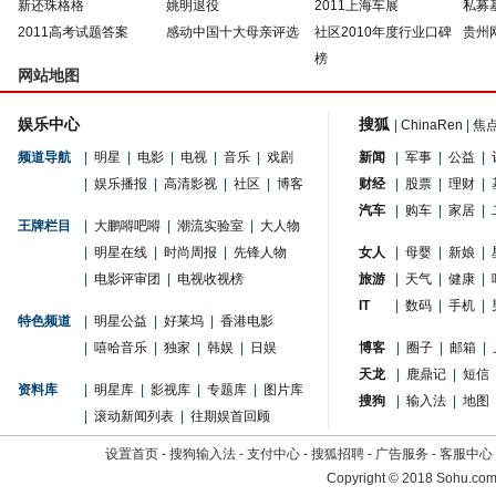
新还珠格格
姚明退役
2011上海车展
私募
2011高考试题答案
感动中国十大母亲评选
社区2010年度行业口碑
贵州
榜
网站地图
娱乐中心
搜狐
|
ChinaRen
|
焦
频道导航
|
明星
|
电影
|
电视
|
音乐
|
戏剧
新闻
|
军事
|
公益
|
|
娱乐播报
|
高清影视
|
社区
|
博客
财经
|
股票
|
理财
|
汽车
|
购车
|
家居
|
王牌栏目
|
大鹏嘚吧嘚
|
潮流实验室
|
大人物
|
明星在线
|
时尚周报
|
先锋人物
女人
|
母婴
|
新娘
|
|
电影评审团
|
电视收视榜
旅游
|
天气
|
健康
|
IT
|
数码
|
手机
|
特色频道
|
明星公益
|
好莱坞
|
香港电影
|
嘻哈音乐
|
独家
|
韩娱
|
日娱
博客
|
圈子
|
邮箱
|
天龙
|
鹿鼎记
|
短信
资料库
|
明星库
|
影视库
|
专题库
|
图片库
搜狗
|
输入法
|
地图
|
滚动新闻列表
|
往期娱首回顾
设置首页
-
搜狗输入法
-
支付中心
-
搜狐招聘
-
广告服务
-
客服中心
Copyright
©
2018 Sohu.com 