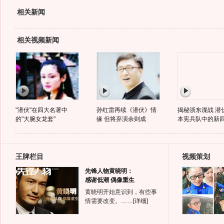
相关新闻
相关视频新闻
"潜伏"在四大名著中
孙红雷再续《潜伏》情
揭秘浙东谍战 潜
的"大腕女龙套"
缘 但将弃演余则成
本宪兵队中的新
王牌栏目
视频策划
先锋人物黄晓明：
感谢低潮 偶像重生
黄晓明开始意识到，有些事
情需要改变。……
[详细]