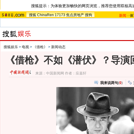
搜狐提示：为体验更加畅快的网页浏览，推荐您使用双核高
搜狐
ChinaRen
17173
焦点房地产
搜狗
新闻
-
体
搜狐娱乐
>
电视
>
《借枪》
>
新闻动态
《借枪》不如《潜伏》？导演
来源：
中国新闻网
作者：应嘉轩
我来说两句
(
0
)