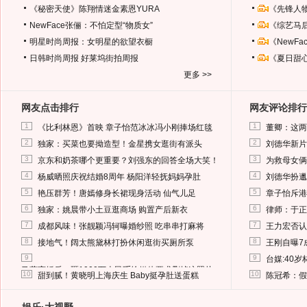
《秘密天使》陈翔情迷金素恩YURA
《先锋人
NewFace张俪：不怕定型“物质女”
《综艺马
明星时尚周报：女明星的欲望衣橱
《NewF
日韩时尚周报
好莱坞街拍周报
《夏日甜
更多 >>
网友点击排行
网友评论排行
1
1
《比利林恩》首映 章子怡范冰冰冯小刚捧场红毯
董卿：这两
2
2
独家：买菜也要拗造型！金星携女逛街有派头
刘德华新片
3
3
京东和奶茶哪个更重要？刘强东的回答全场大笑！
为救母女俩
4
4
杨威晒照庆祝结婚8周年 杨阳洋轻抚妈妈孕肚
刘德华扮邋
5
5
艳压群芳！唐嫣修身长裙现身活动 仙气儿足
章子怡斥港
6
6
独家：姚晨带小土豆逛商场 购置产后新衣
律师：于正
7
7
成都风味！张靓颖冯轲曝婚纱照 吃串串打麻将
王力宏否认
8
8
接地气！阔太熊黛林打扮休闲逛街买厕所泵
王刚自曝7
9
9
台媒:40
马蓉离婚后，砸1000万人民币给媒体要求删掉这照片
10
10
甜到腻！黄晓明上海庆生 Baby挺孕肚送蛋糕
陈冠希：假