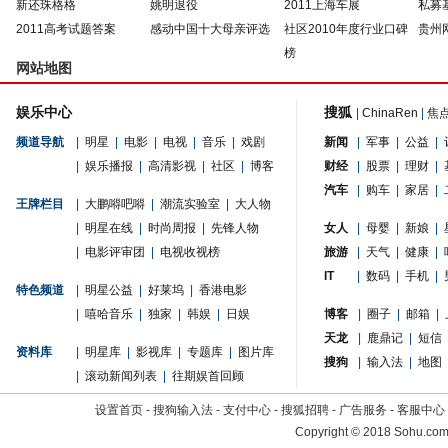
新还珠格格
姚明退役
2011上海车展
私募
2011高考试题答案
感动中国十大母亲评选
社区2010年度行业口碑
贵州
榜
网站地图
娱乐中心
搜狐
|
ChinaRen
|
焦
频道导航
|
明星
|
电影
|
电视
|
音乐
|
戏剧
新闻
|
军事
|
公益
|
|
娱乐播报
|
高清影视
|
社区
|
博客
财经
|
股票
|
理财
|
汽车
|
购车
|
家居
|
王牌栏目
|
大鹏嘚吧嘚
|
潮流实验室
|
大人物
|
明星在线
|
时尚周报
|
先锋人物
女人
|
母婴
|
新娘
|
|
电影评审团
|
电视收视榜
旅游
|
天气
|
健康
|
IT
|
数码
|
手机
|
特色频道
|
明星公益
|
好莱坞
|
香港电影
|
嘻哈音乐
|
独家
|
韩娱
|
日娱
博客
|
圈子
|
邮箱
|
天龙
|
鹿鼎记
|
短信
资料库
|
明星库
|
影视库
|
专题库
|
图片库
搜狗
|
输入法
|
地图
|
滚动新闻列表
|
往期娱首回顾
设置首页
-
搜狗输入法
-
支付中心
-
搜狐招聘
-
广告服务
-
客服中心
Copyright
©
2018 Sohu.com 