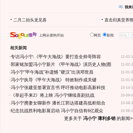
我来
二月二抬头龙见喜
直击归真堂养
上网从搜狗开始
网页
新闻
相关新闻
·
专访冯小宁:《甲午大海战》要打造全帅哥阵容
11-02-
·
郭家铭加盟冯小宁新片 《甲午海战》演历史人物(图
11-02-
·
冯小宁"甲午海战"补遗憾 "硬汉"出演邓世昌
11-01-
·
冯小宁执导《甲午大海战》 特效制作成关键
11-01-
·
冯小宁张建亚签署宣言书 呼吁推动电影高新科技
10-10-
·
《举起手来2》将上映 冯小宁继续喜剧抗战
10-09-
·
冯小宁携妻女聊新作 潘长江郭达搭建高低柜组合
10-08-
·
纪念抗战胜利电影展启动 冯小宁自信有6亿观众
10-08-
更多关于
冯小宁 薄利多销
的新闻>