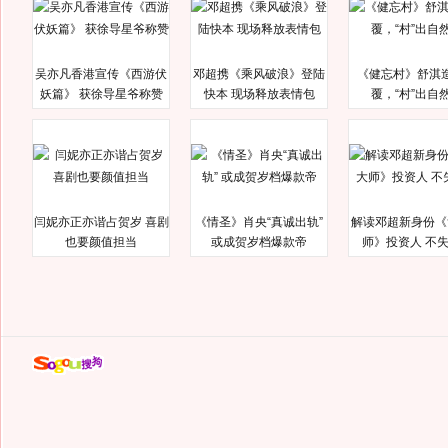
吴亦凡香港宣传《西游伏
邓超携《乘风破浪》登陆
《健忘村》舒淇
妖篇》 获徐导星爷称赞
快本 现场释放表情包
覆，“村”出自
闫妮亦正亦谐占贺岁 喜剧
《情圣》肖央“真诚出轨”
解读邓超新身份《
也要颜值担当
或成贺岁档爆款帝
师》投资人 不