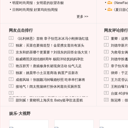
明星时尚周报：女明星的欲望衣橱
《NewF
日韩时尚周报
好莱坞街拍周报
《夏日甜
更多 >>
网友点击排行
网友评论排行
1
1
《比利林恩》首映 章子怡范冰冰冯小刚捧场红毯
董卿：这两
2
2
独家：买菜也要拗造型！金星携女逛街有派头
刘德华新片
3
3
京东和奶茶哪个更重要？刘强东的回答全场大笑！
为救母女俩
4
4
杨威晒照庆祝结婚8周年 杨阳洋轻抚妈妈孕肚
刘德华扮邋
5
5
艳压群芳！唐嫣修身长裙现身活动 仙气儿足
章子怡斥港
6
6
独家：姚晨带小土豆逛商场 购置产后新衣
律师：于正
7
7
成都风味！张靓颖冯轲曝婚纱照 吃串串打麻将
王力宏否认
8
8
接地气！阔太熊黛林打扮休闲逛街买厕所泵
王刚自曝7
9
9
台媒:40
马蓉离婚后，砸1000万人民币给媒体要求删掉这照片
10
10
甜到腻！黄晓明上海庆生 Baby挺孕肚送蛋糕
陈冠希：假
娱乐·大视野