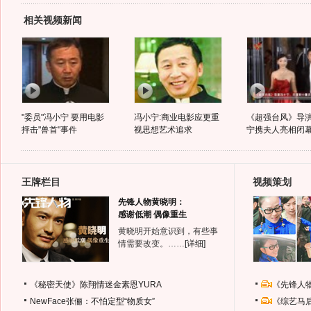
相关视频新闻
"委员"冯小宁 要用电影
冯小宁:商业电影应更重
《超强台风》导
抨击"兽首"事件
视思想艺术追求
宁携夫人亮相闭
王牌栏目
视频策划
先锋人物黄晓明：
感谢低潮 偶像重生
黄晓明开始意识到，有些事
情需要改变。……
[详细]
《秘密天使》陈翔情迷金素恩YURA
《先锋人
NewFace张俪：不怕定型“物质女”
《综艺马