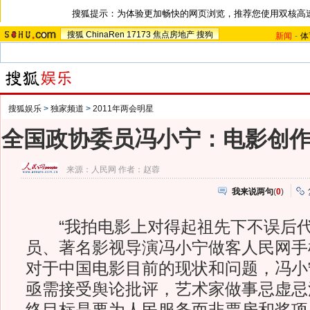
搜狐提示：为体验更加畅快的网页浏览，推荐您使用双核高
搜狐
ChinaRen
17173
焦点房地产
搜狗
新闻
-
体
搜狐娱乐
>
独家频道
>
2011年两会明星
全国政协委员冯小宁：电影创
来源：
人民网
作者：赵蓉
我来说两句
(
0
)
“我拍电影上对得起祖先下不误后代
员、著名影视导演冯小宁做客人民网手
对于中国电影目前的现状和问题，冯小
亟需接受舆论批评，艺术家做事忌虚忌