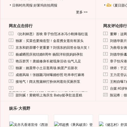
日韩时尚周报
好莱坞街拍周报
《夏日甜
更多 >>
网友点击排行
网友评论排行
1
1
《比利林恩》首映 章子怡范冰冰冯小刚捧场红毯
董卿：这两
2
2
独家：买菜也要拗造型！金星携女逛街有派头
刘德华新片
3
3
京东和奶茶哪个更重要？刘强东的回答全场大笑！
为救母女俩
4
4
杨威晒照庆祝结婚8周年 杨阳洋轻抚妈妈孕肚
刘德华扮邋
5
5
艳压群芳！唐嫣修身长裙现身活动 仙气儿足
章子怡斥港
6
6
独家：姚晨带小土豆逛商场 购置产后新衣
律师：于正
7
7
成都风味！张靓颖冯轲曝婚纱照 吃串串打麻将
王力宏否认
8
8
接地气！阔太熊黛林打扮休闲逛街买厕所泵
王刚自曝7
9
9
台媒:40
马蓉离婚后，砸1000万人民币给媒体要求删掉这照片
10
10
甜到腻！黄晓明上海庆生 Baby挺孕肚送蛋糕
陈冠希：假
娱乐·大视野