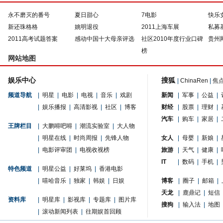
永不磨灭的番号
夏日甜心
7电影
快乐
新还珠格格
姚明退役
2011上海车展
私募
2011高考试题答案
感动中国十大母亲评选
社区2010年度行业口碑
贵州
榜
网站地图
娱乐中心
搜狐
|
ChinaRen
|
焦
频道导航
|
明星
|
电影
|
电视
|
音乐
|
戏剧
新闻
|
军事
|
公益
|
|
娱乐播报
|
高清影视
|
社区
|
博客
财经
|
股票
|
理财
|
汽车
|
购车
|
家居
|
王牌栏目
|
大鹏嘚吧嘚
|
潮流实验室
|
大人物
|
明星在线
|
时尚周报
|
先锋人物
女人
|
母婴
|
新娘
|
|
电影评审团
|
电视收视榜
旅游
|
天气
|
健康
|
IT
|
数码
|
手机
|
特色频道
|
明星公益
|
好莱坞
|
香港电影
|
嘻哈音乐
|
独家
|
韩娱
|
日娱
博客
|
圈子
|
邮箱
|
天龙
|
鹿鼎记
|
短信
资料库
|
明星库
|
影视库
|
专题库
|
图片库
搜狗
|
输入法
|
地图
|
滚动新闻列表
|
往期娱首回顾