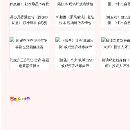
吴亦凡香港宣传《西游伏
邓超携《乘风破浪》登陆
《健忘村》舒淇
妖篇》 获徐导星爷称赞
快本 现场释放表情包
覆，“村”出自
闫妮亦正亦谐占贺岁 喜剧
《情圣》肖央“真诚出轨”
解读邓超新身份《
也要颜值担当
或成贺岁档爆款帝
师》投资人 不