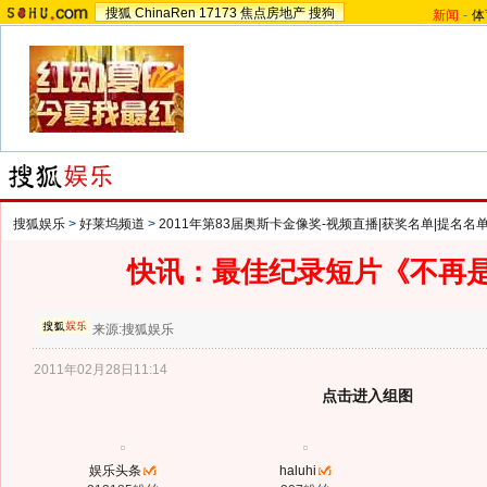
搜狐
ChinaRen
17173
焦点房地产
搜狗
新闻
-
体
搜狐娱乐
>
好莱坞频道
>
2011年第83届奥斯卡金像奖-视频直播|获奖名单|提名名
快讯：最佳纪录短片《不再
来源:
搜狐娱乐
2011年02月28日11:14
点击进入组图
娱乐头条
haluhi