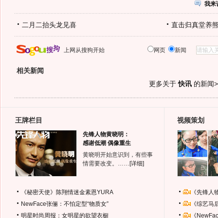
我来
二月二抬头龙见喜
直击归真堂养
上网从搜狗开始
网页
新闻
相关新闻
更多关于
快讯
的新闻>
王牌栏目
视频策划
先锋人物黄晓明：
感谢低潮 偶像重生
黄晓明开始意识到，有些事
情需要改变。……
[详细]
《秘密天使》陈翔情迷金素恩YURA
《先锋人
NewFace张俪：不怕定型“物质女”
《综艺马
明星时尚周报：女明星的欲望衣橱
《NewF