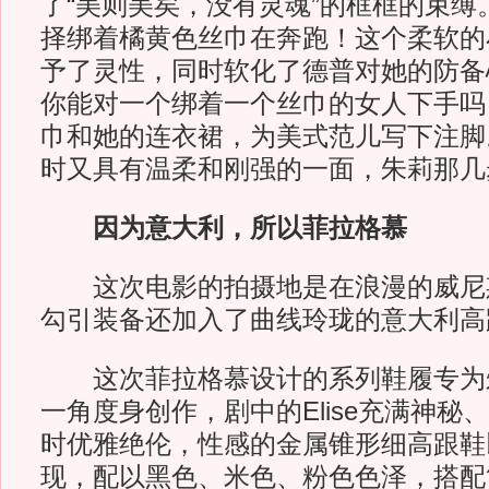
了“美则美矣，没有灵魂”的框框的束缚
择绑着橘黄色丝巾在奔跑！这个柔软的
予了灵性，同时软化了德普对她的防备
你能对一个绑着一个丝巾的女人下手吗
巾和她的连衣裙，为美式范儿写下注脚
时又具有温柔和刚强的一面，朱莉那几
因为意大利，所以菲拉格慕
这次电影的拍摄地是在浪漫的威尼
勾引装备还加入了曲线玲珑的意大利高
这次菲拉格慕设计的系列鞋履专为朱莉
一角度身创作，剧中的Elise充满神秘
时优雅绝伦，性感的金属锥形细高跟鞋
现，配以黑色、米色、粉色色泽，搭配