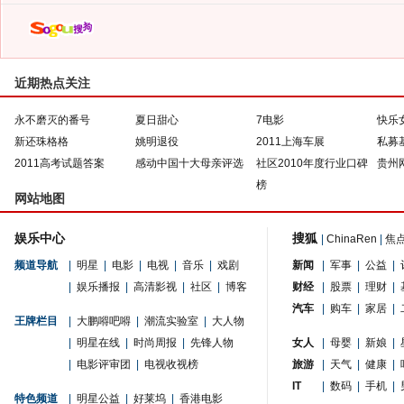
近期热点关注
永不磨灭的番号
夏日甜心
7电影
快乐
新还珠格格
姚明退役
2011上海车展
私募
2011高考试题答案
感动中国十大母亲评选
社区2010年度行业口碑
贵州
榜
网站地图
娱乐中心
搜狐
|
ChinaRen
|
焦
频道导航
|
明星
|
电影
|
电视
|
音乐
|
戏剧
新闻
|
军事
|
公益
|
|
娱乐播报
|
高清影视
|
社区
|
博客
财经
|
股票
|
理财
|
汽车
|
购车
|
家居
|
王牌栏目
|
大鹏嘚吧嘚
|
潮流实验室
|
大人物
|
明星在线
|
时尚周报
|
先锋人物
女人
|
母婴
|
新娘
|
|
电影评审团
|
电视收视榜
旅游
|
天气
|
健康
|
IT
|
数码
|
手机
|
特色频道
|
明星公益
|
好莱坞
|
香港电影