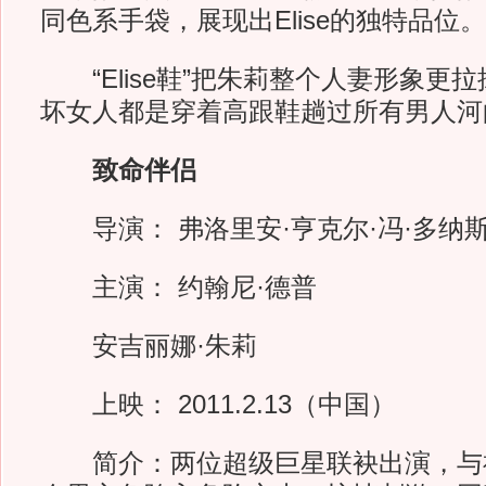
同色系手袋，展现出Elise的独特品位。
“Elise鞋”把朱莉整个人妻形象更
坏女人都是穿着高跟鞋趟过所有男人河
致命伴侣
导演： 弗洛里安·亨克尔·冯·多纳
主演： 约翰尼·德普
安吉丽娜·朱莉
上映： 2011.2.13（中国）
简介：两位超级巨星联袂出演，与