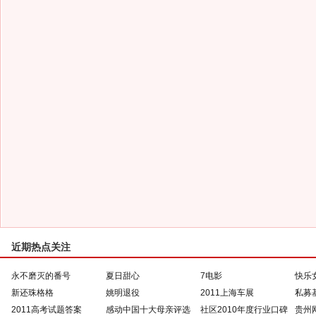
近期热点关注
永不磨灭的番号
夏日甜心
7电影
快乐
新还珠格格
姚明退役
2011上海车展
私募
2011高考试题答案
感动中国十大母亲评选
社区2010年度行业口碑
贵州