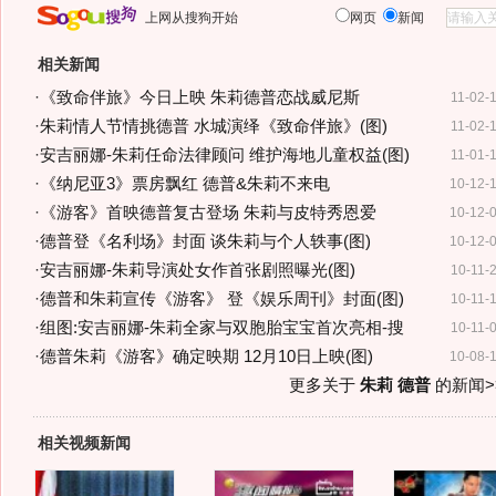
上网从搜狗开始
网页
新闻
相关新闻
·
《致命伴旅》今日上映 朱莉德普恋战威尼斯
11-02-
·
朱莉情人节情挑德普 水城演绎《致命伴旅》(图)
11-02-
·
安吉丽娜-朱莉任命法律顾问 维护海地儿童权益(图)
11-01-
·
《纳尼亚3》票房飘红 德普&朱莉不来电
10-12-
·
《游客》首映德普复古登场 朱莉与皮特秀恩爱
10-12-
·
德普登《名利场》封面 谈朱莉与个人轶事(图)
10-12-
·
安吉丽娜-朱莉导演处女作首张剧照曝光(图)
10-11-
·
德普和朱莉宣传《游客》 登《娱乐周刊》封面(图)
10-11-
·
组图:安吉丽娜-朱莉全家与双胞胎宝宝首次亮相-搜
10-11-
·
德普朱莉《游客》确定映期 12月10日上映(图)
10-08-
更多关于
朱莉 德普
的新闻>
相关视频新闻