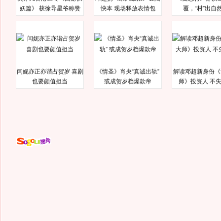
妖篇》 获徐导星爷称赞
快本 现场释放表情包
覆，“村”出自
闫妮亦正亦谐占贺岁 喜剧
《情圣》肖央“真诚出轨”
解读邓超新身份《
也要颜值担当
或成贺岁档爆款帝
师》投资人 不