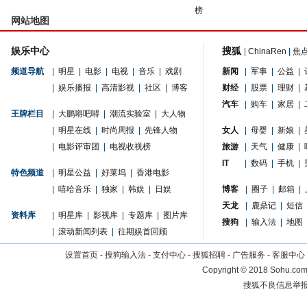
榜
网站地图
娱乐中心
搜狐
|
ChinaRen
|
焦
频道导航
|
明星
|
电影
|
电视
|
音乐
|
戏剧
新闻
|
军事
|
公益
|
|
娱乐播报
|
高清影视
|
社区
|
博客
财经
|
股票
|
理财
|
汽车
|
购车
|
家居
|
王牌栏目
|
大鹏嘚吧嘚
|
潮流实验室
|
大人物
|
明星在线
|
时尚周报
|
先锋人物
女人
|
母婴
|
新娘
|
|
电影评审团
|
电视收视榜
旅游
|
天气
|
健康
|
IT
|
数码
|
手机
|
特色频道
|
明星公益
|
好莱坞
|
香港电影
|
嘻哈音乐
|
独家
|
韩娱
|
日娱
博客
|
圈子
|
邮箱
|
天龙
|
鹿鼎记
|
短信
资料库
|
明星库
|
影视库
|
专题库
|
图片库
搜狗
|
输入法
|
地图
|
滚动新闻列表
|
往期娱首回顾
设置首页
-
搜狗输入法
-
支付中心
-
搜狐招聘
-
广告服务
-
客服中心
Copyright
©
2018 Sohu.com 
搜狐不良信息举