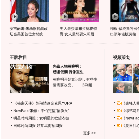
安吉丽娜.朱莉欲转战政
男人最羡慕布拉德皮特
梅根·福克斯将替
坛当美国首位女总统
臀 女人最想要朱莉唇
出演年轻版劳拉
王牌栏目
视频策划
先锋人物黄晓明：
感谢低潮 偶像重生
黄晓明开始意识到，有些事
情需要改变。……
[详细]
《秘密天使》陈翔情迷金素恩YURA
《先锋人
NewFace张俪：不怕定型“物质女”
《综艺马
明星时尚周报：女明星的欲望衣橱
《NewF
日韩时尚周报
好莱坞街拍周报
《夏日甜
更多 >>