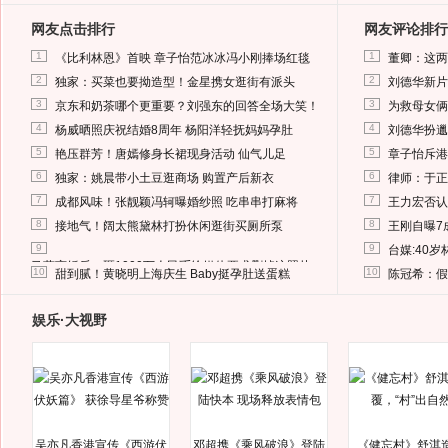
网友点击排行
网友评论排行
1
1
《比利林恩》首映 章子怡范冰冰冯小刚捧场红毯
董卿：这两
2
2
独家：买菜也要拗造型！金星携女逛街有派头
刘德华新片
3
3
京东和奶茶哪个更重要？刘强东的回答全场大笑！
为救母女俩
4
4
杨威晒照庆祝结婚8周年 杨阳洋轻抚妈妈孕肚
刘德华扮邋
5
5
艳压群芳！唐嫣修身长裙现身活动 仙气儿足
章子怡斥港
6
6
独家：姚晨带小土豆逛商场 购置产后新衣
律师：于正
7
7
成都风味！张靓颖冯轲曝婚纱照 吃串串打麻将
王力宏否认
8
8
接地气！阔太熊黛林打扮休闲逛街买厕所泵
王刚自曝7
9
9
台媒:40
马蓉离婚后，砸1000万人民币给媒体要求删掉这照片
10
10
甜到腻！黄晓明上海庆生 Baby挺孕肚送蛋糕
陈冠希：假
娱乐·大视野
吴亦凡香港宣传《西游伏
邓超携《乘风破浪》登陆
《健忘村》舒淇