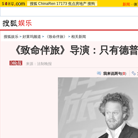
搜狐
ChinaRen
17173
焦点房地产
搜狗
新闻
-
体
搜狐娱乐
>
好莱坞频道
>
《致命伴旅》
>
相关新闻
《致命伴旅》导演：只有德
来源：
法制晚报
我来说两句
(
0
)