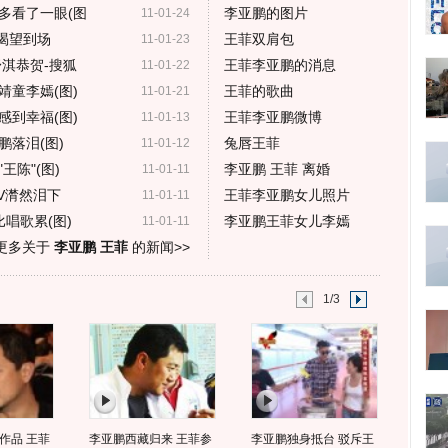
多看了一眼(图
李亚鹏的图片
11-01-24
a渴望到场
王菲双肩包
11-01-23
淇恭贺-搜狐
王菲李亚鹏的消息
11-01-22
靖童李嫣(图)
王菲的歌曲
11-01-21
感到幸福(图)
王菲李亚鹏微博
11-01-13
落泪(图)
兔唇王菲
11-01-12
陈"(图)
李亚鹏 王菲 离婚
11-01-11
V潸然泪下
王菲李亚鹏女儿照片
11-01-11
唱歌累(图)
李亚鹏王菲女儿李嫣
11-01-11
更多关于
李亚鹏 王菲
的新闻>>
1/3
作品 王菲
李亚鹏西藏归来 王菲参
李亚鹏独身抵台 驳斥王