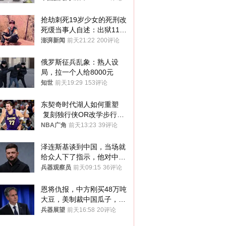
抢劫刺死19岁少女的死刑改
死缓当事人自述：出狱11年
间始终刻意躲避被害人家属
澎湃新闻
前天21:22
200评论
俄罗斯征兵乱象：熟人设
局，拉一个人给8000元
知世
前天19:29
153评论
东契奇时代湖人如何重塑
 复刻独行侠OR改学步行
者？
NBA广角
前天13:23
39评论
泽连斯基谈到中国，当场就
给众人下了指示，他对中国
和中乌关系，显然又有了新
兵器观察员
前天09:15
36评论
的想法
恩将仇报，中方刚买48万吨
大豆，美制裁中国瓜子，布
林肯措辞变了
兵器展望
前天16:58
20评论