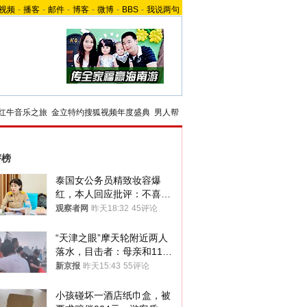
视频
-
播客
-
邮件
-
博客
-
微博
-
BBS
-
我说两句
红牛音乐之旅
金立特约搜狐视频年度盛典
男人帮
评榜
泰国女公务员精致妆容爆
红，本人回应批评：不喜欢
就别看
观察者网
昨天18:32
45评论
“天津之眼”摩天轮附近两人
落水，目击者：母亲和11岁
儿子先后被打捞上岸
新京报
昨天15:43
55评论
小孩碰坏一酒店纸巾盒，被