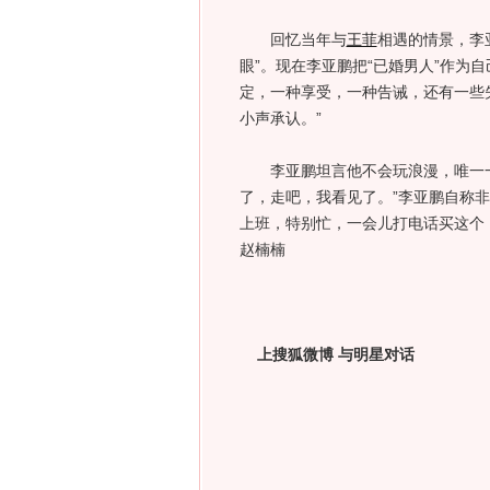
回忆当年与
王菲
相遇的情景，李
眼”。现在李亚鹏把“已婚男人”作为
定，一种享受，一种告诫，还有一些
小声承认。”
李亚鹏坦言他不会玩浪漫，唯一一次
了，走吧，我看见了。”李亚鹏自称
上班，特别忙，一会儿打电话买这个
赵楠楠
上搜狐微博 与明星对话