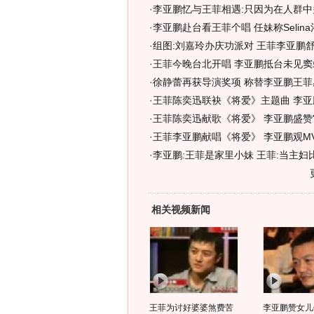
·
李亚鹏忆与王菲相遇:只因为在人群中
·
李亚鹏赴台看王菲个唱 任妹称Selin
·
组图:刘嘉玲办庆功派对 王菲李亚鹏舒
·
王菲今晚台北开唱 李亚鹏抵台未见窦
·
徐静蕾再获导演奖项 称替李亚鹏王菲
·
王菲陈奕迅联袂《将爱》主题曲 李亚鹏
·
王菲陈奕迅献歌《将爱》 李亚鹏盛赞"王
·
王菲李亚鹏献唱《将爱》 李亚鹏观M
·
李亚鹏:王菲是家里小妹 王菲:当主妇比
相关视频新闻
王菲为讨好婆婆煞费苦
李亚鹏赞女儿