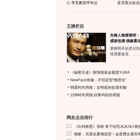
心 李亚鹏直呼幸运
是否复出欲说
王牌栏目
先锋人物黄晓明：
感谢低潮 偶像重
黄晓明开始意识到
情需要改变。……
《秘密天使》陈翔情迷金素恩YURA
NewFace张俪：不怕定型“物质女”
明星时尚周报：女明星的欲望衣橱
日韩时尚周报
好莱坞街拍周报
网友点击排行
1
《比利林恩》首映 章子怡范冰冰冯小刚
2
独家：买菜也要拗造型！金星携女逛街