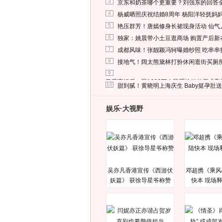
3
京东和奶茶哪个更重要？刘强东的回答
4
杨威晒照庆祝结婚8周年 杨阳洋轻抚妈
5
艳压群芳！唐嫣修身长裙现身活动 仙气
6
独家：姚晨带小土豆逛商场 购置产后新
7
成都风味！张靓颖冯轲曝婚纱照 吃串串
8
接地气！阔太熊黛林打扮休闲逛街买厕
9
马蓉离婚后，砸1000万人民币给媒体要求
10
甜到腻！黄晓明上海庆生 Baby挺孕肚
娱乐·大视野
吴亦凡香港宣传《西游伏
邓超携《乘风
妖篇》 获徐导星爷称赞
快本 现场