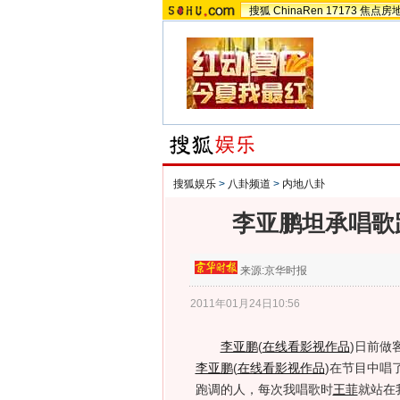
搜狐
ChinaRen
17173
焦点房
搜狐娱乐
>
八卦频道
>
内地八卦
李亚鹏坦承唱歌
来源:
京华时报
2011年01月24日10:56
李亚鹏
(
在线看影视作品
)
日前做
李亚鹏
(
在线看影视作品
)
在节目中唱
跑调的人，每次我唱歌时
王菲
就站在