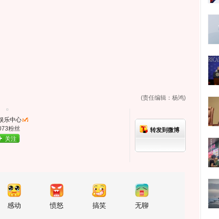
(责任编辑：杨鸿)
娱乐中心
073粉丝
转发到微博
关注
感动
愤怒
搞笑
无聊