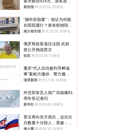
要求赔偿924元，游客质疑
酒店房客物品超高标价，市
新快报
昨天20:51
25评论
监部门：不违规
“婚外胚胎案”：假证为何能
在医院通行？谁有权销毁胚
胎？
南方都市报
昨天15:29
25评论
俄罗斯政客逃往法国 此前
曾公开挑战普京
知世
昨天18:38
71评论
重庆“代人信访被判寻衅滋
事”案检方撤诉、警方撤
案，两被告人获国赔
澎湃新闻
昨天17:33
41评论
外交部发言人就广岛核爆81
周年答记者问
新华社
昨天19:45
39评论
普京再向东方借兵，这次出
兵数量十分惊人，美媒：俄
朝要动真格？
烽火菌
昨天08:30
31评论