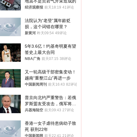
地震不是页岩气开采造成的
经济观察报
前天18:19
41评论
法院认为“老登”属年龄贬
损，这个词错在哪里？
新黄河
昨天09:54
49评论
5年3.6亿！约基奇明夏有望
签史上最大合同
NBA广角
前天07:15
38评论
又一轮高级干部密集变动！
越南“重整江山”再进一步
中国新闻周刊
前天16:43
82评论
普京向北约严重警告：若俄
罗斯盟友受攻击，俄军将动
用核武器保护
兵器海陆空
前天09:43
27评论
香港一女子虐待患病幼子致
死 获刑22年
中国新闻网
前天22:41
21评论