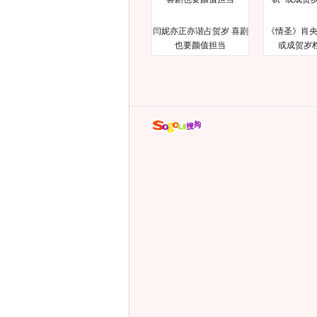
闫妮亦正亦谐占贺岁 喜剧
《情圣》肖央
也要颜值担当
或成贺岁