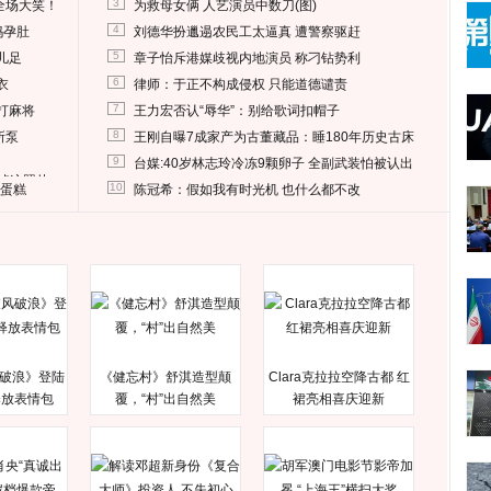
3
全场大笑！
为救母女俩 人艺演员中数刀(图)
4
妈孕肚
刘德华扮邋遢农民工太逼真 遭警察驱赶
5
儿足
章子怡斥港媒歧视内地演员 称刁钻势利
6
衣
律师：于正不构成侵权 只能道德谴责
7
打麻将
王力宏否认“辱华”：别给歌词扣帽子
8
所泵
王刚自曝7成家产为古董藏品：睡180年历史古床
9
台媒:40岁林志玲冷冻9颗卵子 全副武装怕被认出
删掉这照片
10
送蛋糕
陈冠希：假如我有时光机 也什么都不改
破浪》登陆
《健忘村》舒淇造型颠
Clara克拉拉空降古都 红
释放表情包
覆，“村”出自然美
裙亮相喜庆迎新