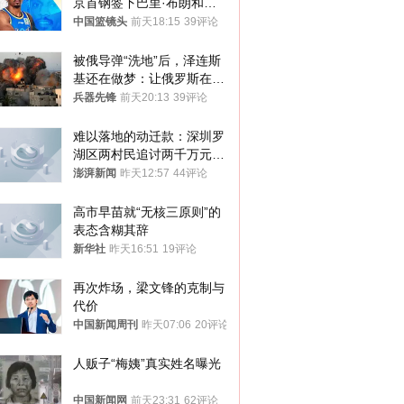
京首钢签下巴里·布朗和桑
普森
中国篮镜头
前天18:15
39评论
被俄导弹“洗地”后，泽连斯
基还在做梦：让俄罗斯在冬
季前求和？
兵器先锋
前天20:13
39评论
难以落地的动迁款：深圳罗
湖区两村民追讨两千万元动
迁款八年未果
澎湃新闻
昨天12:57
44评论
高市早苗就“无核三原则”的
表态含糊其辞
新华社
昨天16:51
19评论
再次炸场，梁文锋的克制与
代价
中国新闻周刊
昨天07:06
20评论
人贩子“梅姨”真实姓名曝光
中国新闻网
前天23:31
62评论