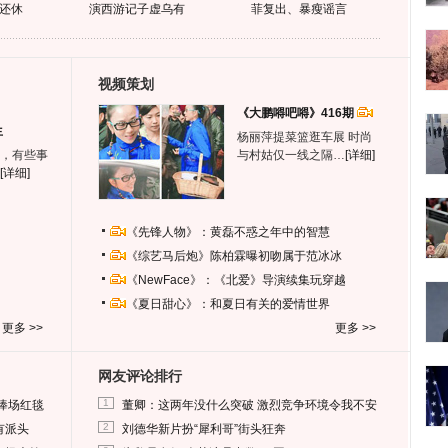
还休
演西游记子虚乌有
菲复出、暴瘦谣言
视频策划
《大鹏嘚吧嘚》416期
生
杨丽萍提菜篮逛车展 时尚
，有些事
与村姑仅一线之隔…
[详细]
[详细]
《先锋人物》：黄磊不惑之年中的智慧
《综艺马后炮》陈柏霖曝初吻属于范冰冰
《NewFace》：《北爱》导演续集玩穿越
《夏日甜心》：和夏日有关的爱情世界
更多 >>
更多 >>
网友评论排行
1
捧场红毯
董卿：这两年没什么突破 激烈竞争环境令我不安
2
有派头
刘德华新片扮“犀利哥”街头狂奔