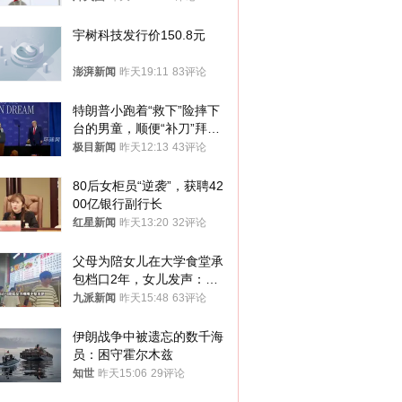
宇树科技发行价150.8元
澎湃新闻
昨天19:11
83评论
特朗普小跑着“救下”险摔下
台的男童，顺便“补刀”拜
登：“我可不想他像拜登一
极目新闻
昨天12:13
43评论
样摔下来”
80后女柜员“逆袭”，获聘42
00亿银行副行长
红星新闻
昨天13:20
32评论
父母为陪女儿在大学食堂承
包档口2年，女儿发声：初
衷是为了陪伴，毕业后将不
九派新闻
昨天15:48
63评论
再营业
伊朗战争中被遗忘的数千海
员：困守霍尔木兹
知世
昨天15:06
29评论