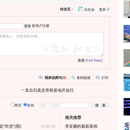
转发至：
白社会
更多
开
心
人
网
人
豆
网
瓣
爱
新用户注册
分
享
[Ctrl+Enter]
我来说两句
(
0
)
复制链接
打印
直击归真堂养熊基地开放日
网页
新闻
相关推荐
"吃货"(图)
李亚鹏的最新新闻
11-01-24