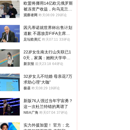
欧盟将挪用14亿欧元俄罗斯
被冻资产收益，向乌克兰提
供援助
观察者网
昨天08:09
29评论
因凡蒂诺就世界杯出售计划
道歉 不愿放弃FIFA主席职
位
足坛欧美汇
昨天07:11
33评论
22岁女生南太行山失联已1
0天，家属：她刚大学毕业
想到山里旅行
新京报
前天23:18
64评论
32岁女儿不结婚 母亲花7万
求助心理“大咖”
极昼
昨天08:29
19评论
新版76人强过当年宇宙勇？
这一次杜兰特错的离谱了
NBA广角
昨天07:04
37评论
实力外援加盟！ 官方：北