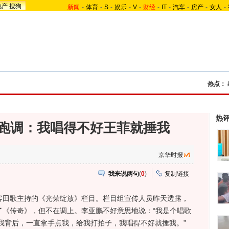
地产
搜狗
新闻
-
体育
-
S
-
娱乐
-
V
-
财经
-
IT
-
汽车
-
房产
-
女人
-
热点：
热
跑调：我唱得不好王菲就捶我
京华时报
我来说两句
(
0
)
复制链接
客田歌主持的《光荣绽放》栏目。栏目组宣传人员昨天透露，
了《传奇》，但不在调上。李亚鹏不好意思地说：“我是个唱歌
我背后，一直拿手点我，给我打拍子，我唱得不好就捶我。”