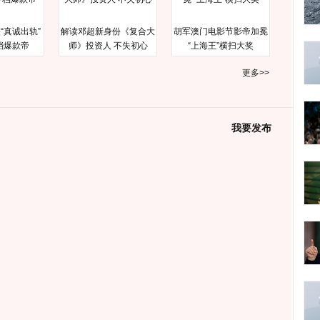
“真诚出轨”
解读邓超新身份《复合大
胡军澳门电影节影帝加冕
档爆款帝
师》投资人 不失初心
“上海王”横扫大奖
更多>>
我要发布