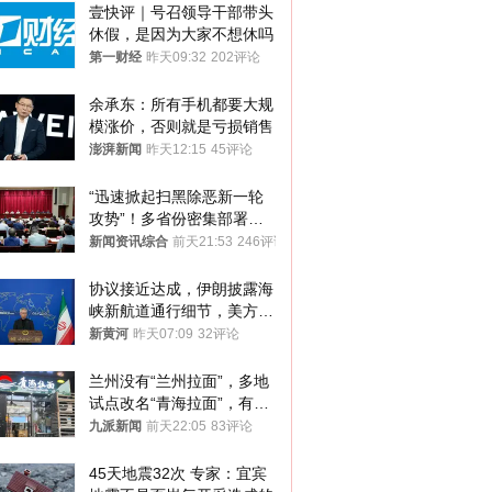
壹快评｜号召领导干部带头
休假，是因为大家不想休吗
第一财经
昨天09:32
202评论
余承东：所有手机都要大规
模涨价，否则就是亏损销售
澎湃新闻
昨天12:15
45评论
“迅速掀起扫黑除恶新一轮
攻势”！多省份密集部署，
公布举报方式
新闻资讯综合
前天21:53
246评论
协议接近达成，伊朗披露海
峡新航道通行细节，美方再
提“倒计时”
新黄河
昨天07:09
32评论
兰州没有“兰州拉面”，多地
试点改名“青海拉面”，有商
家改名已两年
九派新闻
前天22:05
83评论
45天地震32次 专家：宜宾