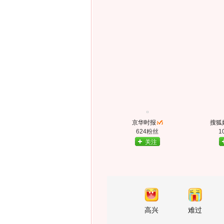
京华时报
搜狐
624粉丝
1
关注
高兴
难过