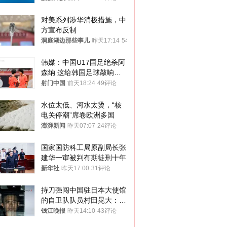
对美系列涉华消极措施，中
方宣布反制
洞庭湖边那些事儿
昨天17:14
54评论
韩媒：中国U17国足绝杀阿
森纳 这给韩国足球敲响了
警钟
射门中国
前天18:24
49评论
水位太低、河水太烫，“核
电关停潮”席卷欧洲多国
澎湃新闻
昨天07:07
24评论
国家国防科工局原副局长张
建华一审被判有期徒刑十年
新华社
昨天17:00
31评论
持刀强闯中国驻日本大使馆
的自卫队队员村田晃大：对
自己的行为深感后悔；曾申
钱江晚报
昨天14:10
43评论
请保释被驳回