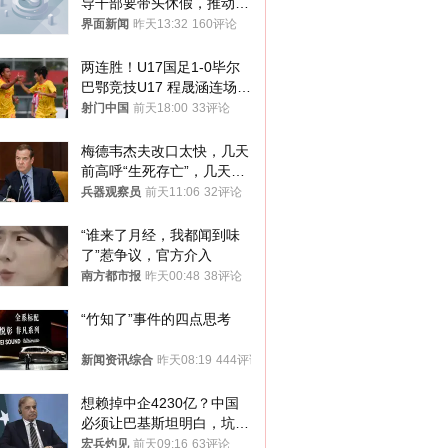
导干部要带头休假，推动全
员应休尽休、休满休足
界面新闻
昨天13:32
160评论
两连胜！U17国足1-0毕尔
巴鄂竞技U17 程晟涵连场破
门
射门中国
前天18:00
33评论
梅德韦杰夫改口太快，几天
前高呼“生死存亡”，几天后
又换了一个说法
兵器观察员
前天11:06
32评论
“谁来了月经，我都闻到味
了”惹争议，官方介入
南方都市报
昨天00:48
38评论
“竹知了”事件的四点思考
新闻资讯综合
昨天08:19
444评论
想赖掉中企4230亿？中国
必须让巴基斯坦明白，坑中
国人钱的代价！
宏兵灼见
前天09:16
63评论