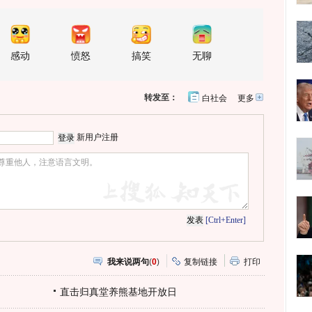
感动
愤怒
搞笑
无聊
转发至：
白社会
更多
开
心
人
网
人
豆
网
瓣
爱
新用户注册
分
享
[Ctrl+Enter]
我来说两句
(
0
)
复制链接
打印
直击归真堂养熊基地开放日