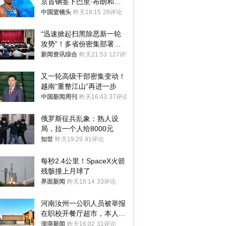
京首钢签下巴里·布朗和桑
普森
中国篮镜头
昨天18:15
28评论
“迅速掀起扫黑除恶新一轮
攻势”！多省份密集部署，
公布举报方式
新闻资讯综合
昨天21:53
127评论
又一轮高级干部密集变动！
越南“重整江山”再进一步
中国新闻周刊
昨天16:43
37评论
俄罗斯征兵乱象：熟人设
局，拉一个人给8000元
知世
昨天19:29
91评论
每秒2.4公里！SpaceX火箭
残骸撞上月球了
界面新闻
昨天18:14
33评论
河南汝州一公职人员被举报
在职校开餐厅超市，本人回
应称“是给别人帮忙”
澎湃新闻
昨天16:02
31评论