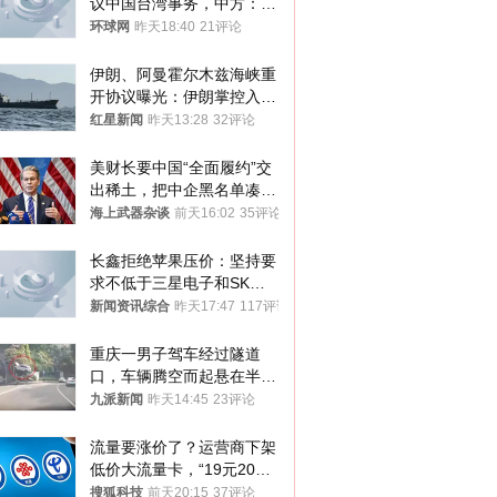
议中国台湾事务，中方：强
烈不满、坚决反对，已向日
环球网
昨天18:40
21评论
方严正交涉
伊朗、阿曼霍尔木兹海峡重
开协议曝光：伊朗掌控入湾
航道，与阿曼平分“服务费”
红星新闻
昨天13:28
32评论
美财长要中国“全面履约”交
出稀土，把中企黑名单凑到
187家，中方做最坏打算
海上武器杂谈
前天16:02
35评论
长鑫拒绝苹果压价：坚持要
求不低于三星电子和SK海
力士
新闻资讯综合
昨天17:47
117评论
重庆一男子驾车经过隧道
口，车辆腾空而起悬在半
空，消防： 2人已送医，正
九派新闻
昨天14:45
23评论
调查原因
流量要涨价了？运营商下架
低价大流量卡，“19元200
G”成为历史
搜狐科技
前天20:15
37评论