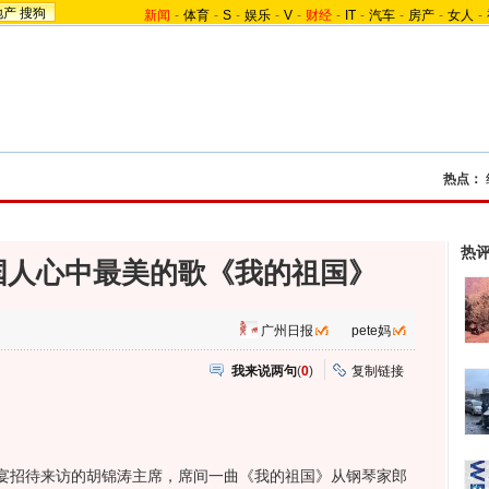
地产
搜狗
新闻
-
体育
-
S
-
娱乐
-
V
-
财经
-
IT
-
汽车
-
房产
-
女人
-
热点：
热
国人心中最美的歌《我的祖国》
广州日报
pete妈
我来说两句
(
0
)
复制链接
招待来访的胡锦涛主席，席间一曲《我的祖国》从钢琴家郎