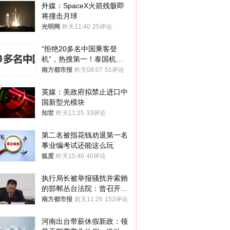
外媒：SpaceX火箭残骸即
将撞击月球
光明网
昨天11:40
25评论
“拒绝20多名中国乘客登
机”，热搜第一！泰国机场
方道歉
南方都市报
昨天08:07
51评论
英媒：美政府拟禁止进口中
国新型光模块
知世
昨天11:25
33评论
第二名被指花钱劝退第一名 
事业编考试还能这么玩
狐度
昨天15:40
40评论
执行局长被举报骚扰并索贿
的邯郸丛台法院：曾召开警
示教育会
南方都市报
前天11:26
152评论
河南出台带薪休假新政：领