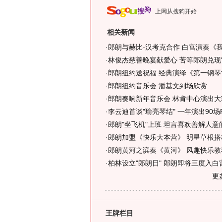
上网从搜狗开始
相关新闻
·
郎朗与赫比-汉考克合作 白宫演奏《我
·
林俊杰慈善晚宴献爱心 苦等郎朗兑现"
·
郎朗纽约送祝福 经典演绎《第一钢琴
·
郎朗纽约音乐会 潘基文到场欣赏
·
郎朗奏响新年音乐会 林肯中心演出大
·
李云迪首谈"瑜亮琴结" 一年演出90场P
·
郎朗"坐飞机"上班 坦言喜欢善解人意的
·
郎朗加盟《快乐大本营》 明星草根搭
·
郎朗黄河之滨奏《黄河》 风趣快乐教琴
·
柏林设立"郎朗日" 郎朗即将三度入白
更
王牌栏目