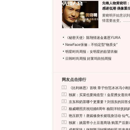
先锋人物黄晓明：
感谢低潮 偶像重
黄晓明开始意识到
情需要改变。……
《秘密天使》陈翔情迷金素恩YURA
NewFace张俪：不怕定型“物质女”
明星时尚周报：女明星的欲望衣橱
日韩时尚周报
好莱坞街拍周报
网友点击排行
1
《比利林恩》首映 章子怡范冰冰冯小刚
2
独家：买菜也要拗造型！金星携女逛街
3
京东和奶茶哪个更重要？刘强东的回答
4
杨威晒照庆祝结婚8周年 杨阳洋轻抚妈
5
艳压群芳！唐嫣修身长裙现身活动 仙气
6
独家：姚晨带小土豆逛商场 购置产后新
7
成都风味！张靓颖冯轲曝婚纱照 吃串串