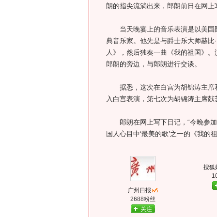
朗的指尖流淌出来，郎朗前日在网上
当天晚宴上的音乐表演是以美国爵
典音乐家。他先是与爵士乐大师赫比
人》，然后独奏一曲《我的祖国》。
郎朗的旁边，与郎朗进行交谈。
据悉，这次在白宫为胡锦涛主席和
入白宫表演，第七次为胡锦涛主席献
郎朗在网上写下日记，“今晚参加晚
国人心目中‘最美的歌’之一的《我的祖
搜狐
1
广州日报
2688粉丝
关注