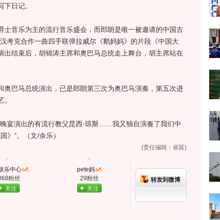
写下日记。
士音乐为主的流行音乐盛会，而郎朗是唯一被邀请的中国古
·汉考克合作一曲四手联弹拉威尔《鹅妈妈》的片段《中国大
演出结束后，胡锦涛主席和奥巴马总统走上舞台，胡主席站在
奥巴马总统演出，已是郎朗第三次为奥巴马演奏，第五次进
艺。
宴演出的有流行教父昆西·琼斯……我又独自演奏了我们中
国》”。（文/余乐）
(责任编辑：崔延)
娱乐中心
pete妈
068粉丝
29粉丝
转发到微博
关注
关注