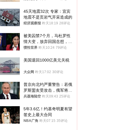
45天地震32次 专家：宜宾
地震不是页岩气开采造成的
经济观察报
昨天18:19
28评论
被美囚禁7个月，马杜罗性
情大变，放弃回国念想，最
后嘱托已公开
惯性世界
昨天10:24
79评论
美国退回1000亿美元关税
大众网
昨天17:02
30评论
普京向北约严重警告：若俄
罗斯盟友受攻击，俄军将动
用核武器保护
兵器海陆空
昨天09:43
25评论
5年3.6亿！约基奇明夏有望
签史上最大合同
NBA广角
昨天07:15
35评论