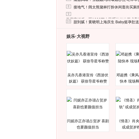
8
接地气！阔太熊黛林打扮休闲逛街买厕
9
马蓉离婚后，砸1000万人民币给媒体要求
10
甜到腻！黄晓明上海庆生 Baby挺孕肚
娱乐·大视野
吴亦凡香港宣传《西游伏
邓超携《乘风
妖篇》 获徐导星爷称赞
快本 现场
闫妮亦正亦谐占贺岁 喜剧
《情圣》肖央
也要颜值担当
或成贺岁