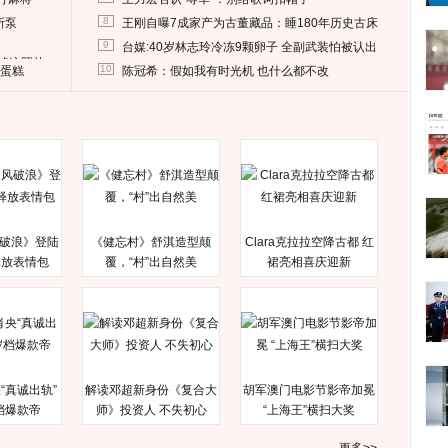
8
所泵
王刚自曝7成家产为古董藏品：睡180年历史古床
9
台媒:40岁林志玲冷冻9颗卵子 全副武装怕被认出
删掉这照片
10
送蛋糕
陈冠希：假如我有时光机 也什么都不改
破浪》登陆
《健忘村》舒淇造型颠
Clara克拉拉空降古都 红
释放表情包
覆，“村”出自然美
裙亮相喜庆迎新
“真诚出轨”
解读邓超新身份《复合大
胡军澳门电影节影帝加冕
档爆款帝
师》投资人 不失初心
“上海王”横扫大奖