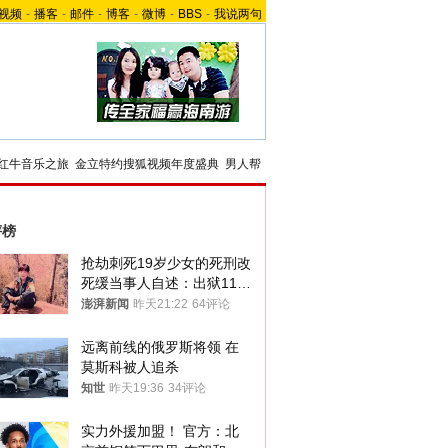
视频
-
播客
-
邮件
-
博客
-
微博
-
BBS
-
我说两句
红牛音乐之旅
金立特约搜狐视频年度盛典
男人帮
评榜
抢劫刺死19岁少女的死刑改
死缓当事人自述：出狱11年
间始终刻意躲避被害人家属
澎湃新闻
昨天21:22
64评论
远离前线的俄罗斯将领 在
莫斯科被人追杀
知世
昨天19:36
34评论
实力外援加盟！ 官方：北