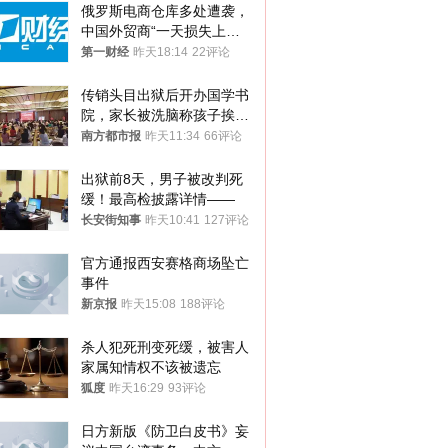
俄罗斯电商仓库多处遭袭，
中国外贸商“一天损失上
万”紧急清仓
第一财经
昨天18:14
22评论
传销头目出狱后开办国学书
院，家长被洗脑称孩子挨打
才有效果
南方都市报
昨天11:34
66评论
出狱前8天，男子被改判死
缓！最高检披露详情——
长安街知事
昨天10:41
127评论
官方通报西安赛格商场坠亡
事件
新京报
昨天15:08
188评论
杀人犯死刑变死缓，被害人
家属知情权不该被遗忘
狐度
昨天16:29
93评论
日方新版《防卫白皮书》妄