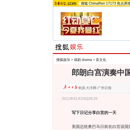
搜狐
ChinaRen
17173
焦点房
搜狐娱乐
>
戏剧 drama
>
音文化
郎朗白宫演奏中
来源:
大洋网-广州日报
2011年01月24日09:25
写下日记分享白宫的一天
美国总统奥巴马日前在白宫设国宴