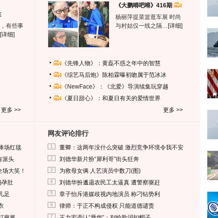
《大鹏嘚吧嘚》416期
生
杨丽萍提菜篮逛车展 时尚
，有些事
与村姑仅一线之隔…
[详细]
[详细]
《先锋人物》：黄磊不惑之年中的智慧
《综艺马后炮》陈柏霖曝初吻属于范冰冰
《NewFace》：《北爱》导演续集玩穿越
《夏日甜心》：和夏日有关的爱情世界
更多 >>
更多 >>
网友评论排行
1
捧场红毯
董卿：这两年没什么突破 激烈竞争环境令我不安
2
有派头
刘德华新片扮“犀利哥”街头狂奔
3
全场大笑！
为救母女俩 人艺演员中数刀(图)
4
妈孕肚
刘德华扮邋遢农民工太逼真 遭警察驱赶
5
儿足
章子怡斥港媒歧视内地演员 称刁钻势利
6
衣
律师：于正不构成侵权 只能道德谴责
7
打麻将
王力宏否认“辱华”：别给歌词扣帽子