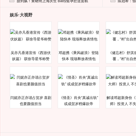
10
10
甜到腻！黄晓明上海庆生 Baby挺孕肚送蛋糕
陈冠希：假
娱乐·大视野
吴亦凡香港宣传《西游伏
邓超携《乘风破浪》登陆
《健忘村》舒淇
妖篇》 获徐导星爷称赞
快本 现场释放表情包
覆，“村”出自
闫妮亦正亦谐占贺岁 喜剧
《情圣》肖央“真诚出轨”
解读邓超新身份《
也要颜值担当
或成贺岁档爆款帝
师》投资人 不