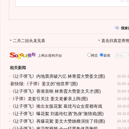
我来
二月二抬头龙见喜
直击归真堂养
上网从搜狗开始
网页
新闻
相关新闻
·
《让子弹飞》内地票房破六亿 林青霞大赞姜文(图)
11-01-
·
新快报:《子弹》姜文的"他世界"(图)
11-01-
·
《让子弹飞》香港首映 林青霞大赞姜文天才(图)
11-01-
·
《子弹》龙套引关注 姜文老爹亲上阵(图)
10-12-
·
《让子弹飞》推出女版花絮 葛优与众女星都有戏
10-11-
·
《让子弹飞》曝花絮 刘嘉玲红酒"热身"激情戏(图)
10-11-
·
《让子弹飞》再爆花絮 姜文大赞姚橹演技了得(图)
10-10-
·
《让子弹飞》推花絮视频 十一猛男集体亮胸肌
10-10-