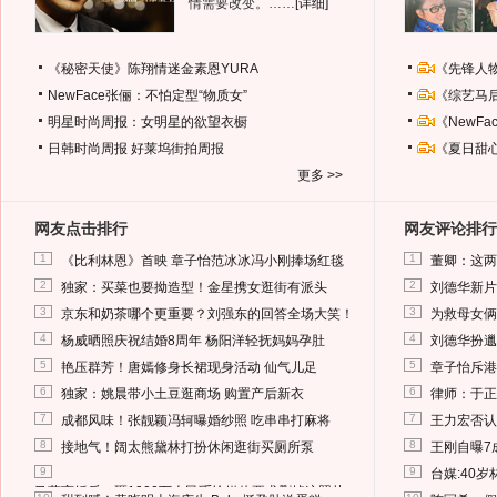
情需要改变。……
[详细]
《秘密天使》陈翔情迷金素恩YURA
《先锋人
NewFace张俪：不怕定型“物质女”
《综艺马
明星时尚周报：女明星的欲望衣橱
《NewF
日韩时尚周报
好莱坞街拍周报
《夏日甜
更多 >>
网友点击排行
网友评论排行
1
1
《比利林恩》首映 章子怡范冰冰冯小刚捧场红毯
董卿：这两
2
2
独家：买菜也要拗造型！金星携女逛街有派头
刘德华新片
3
3
京东和奶茶哪个更重要？刘强东的回答全场大笑！
为救母女俩
4
4
杨威晒照庆祝结婚8周年 杨阳洋轻抚妈妈孕肚
刘德华扮邋
5
5
艳压群芳！唐嫣修身长裙现身活动 仙气儿足
章子怡斥港
6
6
独家：姚晨带小土豆逛商场 购置产后新衣
律师：于正
7
7
成都风味！张靓颖冯轲曝婚纱照 吃串串打麻将
王力宏否认
8
8
接地气！阔太熊黛林打扮休闲逛街买厕所泵
王刚自曝7
9
9
台媒:40
马蓉离婚后，砸1000万人民币给媒体要求删掉这照片