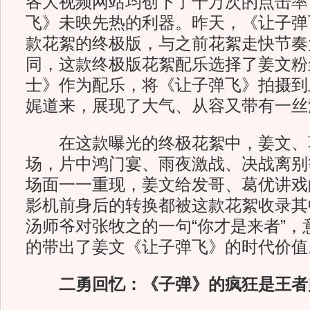
各大视频网站均创下了千万次的点击率
飞》未映先热的利器。昨天，《让子弹
款花絮的终极版，与之前花絮走快节奏
同，这款终极版花絮配乐选择了姜文粉
士》作为配乐，将《让子弹飞》拍摄到
娓道来，展现了大气、从容又带有一丝
在这款曝光的终极花絮中，姜文、
场，片中鸿门宴、雨夜激战、决战离别
场面一一重现，姜文给发哥、葛优讲戏
影机前身后的转换都被这款花絮收录其
汤师爷对张牧之的一句“你才是来者”，
的带出了姜文《让子弹飞》的时代价值
二勇回忆：《子弹》的疯狂是王者