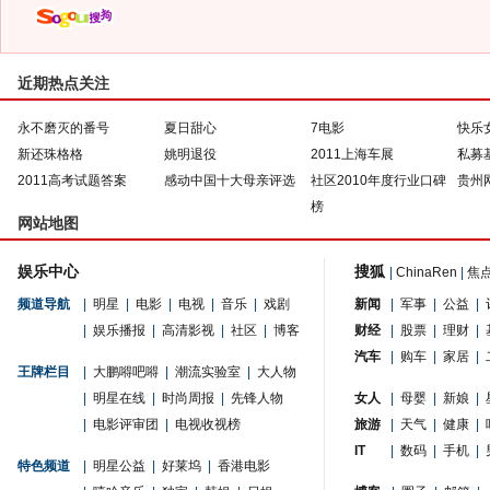
近期热点关注
永不磨灭的番号
夏日甜心
7电影
快乐
新还珠格格
姚明退役
2011上海车展
私募
2011高考试题答案
感动中国十大母亲评选
社区2010年度行业口碑
贵州
榜
网站地图
娱乐中心
搜狐
|
ChinaRen
|
焦
频道导航
|
明星
|
电影
|
电视
|
音乐
|
戏剧
新闻
|
军事
|
公益
|
|
娱乐播报
|
高清影视
|
社区
|
博客
财经
|
股票
|
理财
|
汽车
|
购车
|
家居
|
王牌栏目
|
大鹏嘚吧嘚
|
潮流实验室
|
大人物
|
明星在线
|
时尚周报
|
先锋人物
女人
|
母婴
|
新娘
|
|
电影评审团
|
电视收视榜
旅游
|
天气
|
健康
|
IT
|
数码
|
手机
|
特色频道
|
明星公益
|
好莱坞
|
香港电影