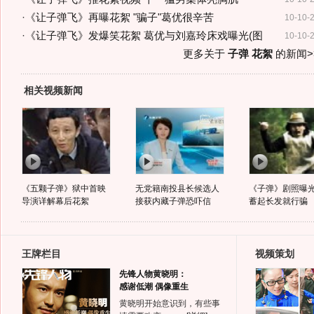
·
《让子弹飞》再曝花絮 "骗子"葛优很辛苦
10-10-
·
《让子弹飞》发爆笑花絮 葛优与刘嘉玲床戏曝光(图
10-10-
更多关于
子弹 花絮
的新闻>
相关视频新闻
《五颗子弹》狱中首映
无党籍南投县长候选人
《子弹》剧照曝光
导演详解幕后花絮
接获内藏子弹恐吓信
蓄起长发就行骗
王牌栏目
视频策划
先锋人物黄晓明：
感谢低潮 偶像重生
黄晓明开始意识到，有些事