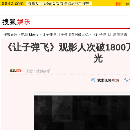
搜狐
ChinaRen
17173
焦点房地产
搜狗
新闻
-
体
搜狐娱乐
>
电影 Movie
>
让子弹飞 让子弹飞票房破五亿
>
《让子弹飞》新闻动态
《让子弹飞》观影人次破1800
光
来源：
搜狐娱乐
我来说两句
(
0
)