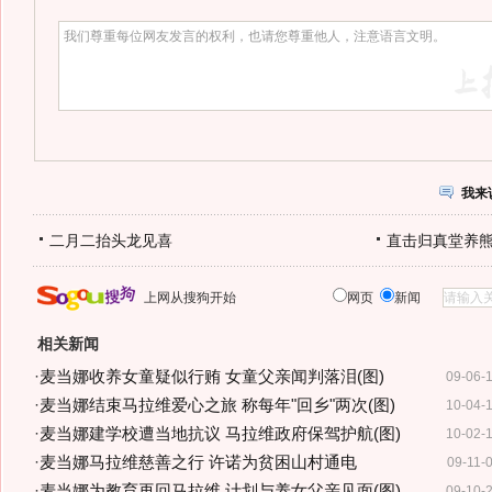
我来
二月二抬头龙见喜
直击归真堂养
上网从搜狗开始
网页
新闻
相关新闻
·
麦当娜收养女童疑似行贿 女童父亲闻判落泪(图)
09-06-
·
麦当娜结束马拉维爱心之旅 称每年"回乡"两次(图)
10-04-
·
麦当娜建学校遭当地抗议 马拉维政府保驾护航(图)
10-02-
·
麦当娜马拉维慈善之行 许诺为贫困山村通电
09-11-
·
麦当娜为教育再回马拉维 计划与养女父亲见面(图)
09-10-