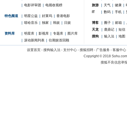
|
电影评审团
|
电视收视榜
旅游
|
天气
|
健康
|
IT
|
数码
|
手机
|
特色频道
|
明星公益
|
好莱坞
|
香港电影
|
嘻哈音乐
|
独家
|
韩娱
|
日娱
博客
|
圈子
|
邮箱
|
天龙
|
鹿鼎记
|
短信
资料库
|
明星库
|
影视库
|
专题库
|
图片库
搜狗
|
输入法
|
地图
|
滚动新闻列表
|
往期娱首回顾
设置首页
-
搜狗输入法
-
支付中心
-
搜狐招聘
-
广告服务
-
客服中心
Copyright
©
2018 Sohu.com 
搜狐不良信息举