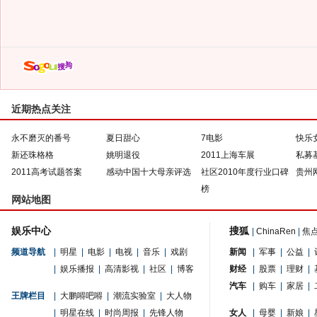
近期热点关注
永不磨灭的番号
夏日甜心
7电影
快乐
新还珠格格
姚明退役
2011上海车展
私募
2011高考试题答案
感动中国十大母亲评选
社区2010年度行业口碑
贵州
榜
网站地图
娱乐中心
搜狐
|
ChinaRen
|
焦
频道导航
|
明星
|
电影
|
电视
|
音乐
|
戏剧
新闻
|
军事
|
公益
|
|
娱乐播报
|
高清影视
|
社区
|
博客
财经
|
股票
|
理财
|
汽车
|
购车
|
家居
|
王牌栏目
|
大鹏嘚吧嘚
|
潮流实验室
|
大人物
|
明星在线
|
时尚周报
|
先锋人物
女人
|
母婴
|
新娘
|