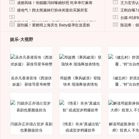
7
7
成都风味！张靓颖冯轲曝婚纱照 吃串串打麻将
王力宏否认
8
8
接地气！阔太熊黛林打扮休闲逛街买厕所泵
王刚自曝7
9
9
台媒:40
马蓉离婚后，砸1000万人民币给媒体要求删掉这照片
10
10
甜到腻！黄晓明上海庆生 Baby挺孕肚送蛋糕
陈冠希：假
娱乐·大视野
吴亦凡香港宣传《西游伏
邓超携《乘风破浪》登陆
《健忘村》舒淇
妖篇》 获徐导星爷称赞
快本 现场释放表情包
覆，“村”出自
闫妮亦正亦谐占贺岁 喜剧
《情圣》肖央“真诚出轨”
解读邓超新身份《
也要颜值担当
或成贺岁档爆款帝
师》投资人 不