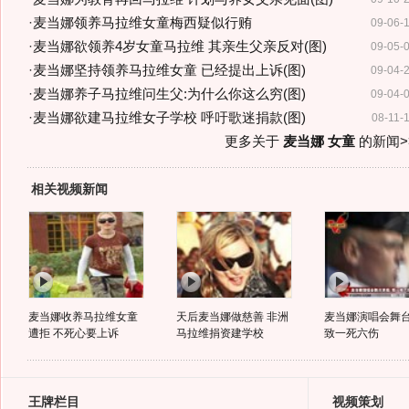
·
麦当娜领养马拉维女童梅西疑似行贿
09-06-
·
麦当娜欲领养4岁女童马拉维 其亲生父亲反对(图)
09-05-
·
麦当娜坚持领养马拉维女童 已经提出上诉(图)
09-04-
·
麦当娜养子马拉维问生父:为什么你这么穷(图)
09-04-
·
麦当娜欲建马拉维女子学校 呼吁歌迷捐款(图)
08-11-
更多关于
麦当娜 女童
的新闻>
相关视频新闻
麦当娜收养马拉维女童
天后麦当娜做慈善 非洲
麦当娜演唱会舞
遭拒 不死心要上诉
马拉维捐资建学校
致一死六伤
王牌栏目
视频策划