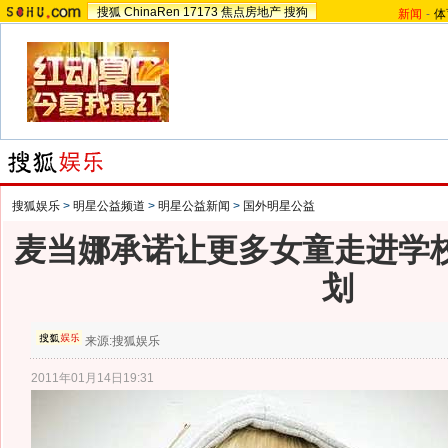
搜狐
ChinaRen
17173
焦点房地产
搜狗
新闻
-
体
搜狐娱乐
>
明星公益频道
>
明星公益新闻
>
国外明星公益
麦当娜承诺让更多女童走进学校
划
来源:
搜狐娱乐
2011年01月14日19:31