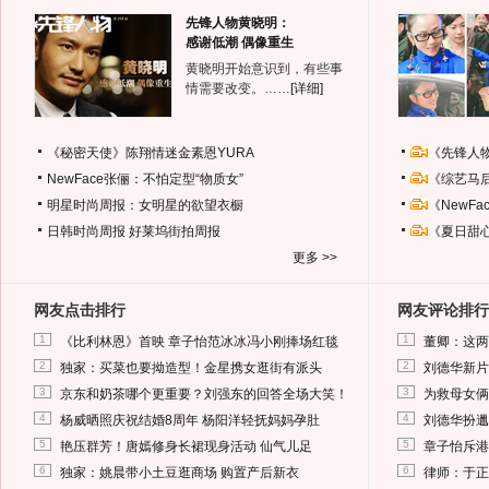
先锋人物黄晓明：
感谢低潮 偶像重生
黄晓明开始意识到，有些事
情需要改变。……
[详细]
《秘密天使》陈翔情迷金素恩YURA
《先锋人
NewFace张俪：不怕定型“物质女”
《综艺马
明星时尚周报：女明星的欲望衣橱
《NewF
日韩时尚周报
好莱坞街拍周报
《夏日甜
更多 >>
网友点击排行
网友评论排行
1
1
《比利林恩》首映 章子怡范冰冰冯小刚捧场红毯
董卿：这两
2
2
独家：买菜也要拗造型！金星携女逛街有派头
刘德华新片
3
3
京东和奶茶哪个更重要？刘强东的回答全场大笑！
为救母女俩
4
4
杨威晒照庆祝结婚8周年 杨阳洋轻抚妈妈孕肚
刘德华扮邋
5
5
艳压群芳！唐嫣修身长裙现身活动 仙气儿足
章子怡斥港
6
6
独家：姚晨带小土豆逛商场 购置产后新衣
律师：于正