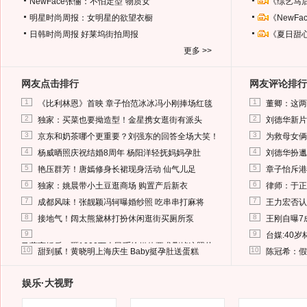
NewFace张俪：不怕定型“物质女”
《综艺马
明星时尚周报：女明星的欲望衣橱
《NewF
日韩时尚周报
好莱坞街拍周报
《夏日甜
更多 >>
网友点击排行
网友评论排行
1
1
《比利林恩》首映 章子怡范冰冰冯小刚捧场红毯
董卿：这两
2
2
独家：买菜也要拗造型！金星携女逛街有派头
刘德华新片
3
3
京东和奶茶哪个更重要？刘强东的回答全场大笑！
为救母女俩
4
4
杨威晒照庆祝结婚8周年 杨阳洋轻抚妈妈孕肚
刘德华扮邋
5
5
艳压群芳！唐嫣修身长裙现身活动 仙气儿足
章子怡斥港
6
6
独家：姚晨带小土豆逛商场 购置产后新衣
律师：于正
7
7
成都风味！张靓颖冯轲曝婚纱照 吃串串打麻将
王力宏否认
8
8
接地气！阔太熊黛林打扮休闲逛街买厕所泵
王刚自曝7
9
9
台媒:40
马蓉离婚后，砸1000万人民币给媒体要求删掉这照片
10
10
甜到腻！黄晓明上海庆生 Baby挺孕肚送蛋糕
陈冠希：假
娱乐·大视野