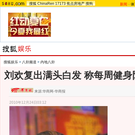
搜狐
ChinaRen
17173
焦点房地产
搜狗
新闻
-
体
搜狐娱乐
>
八卦频道
>
内地八卦
刘欢复出满头白发 称每周健身
来源:
华商网-华商报
2010年12月24日03:12