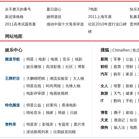
永不磨灭的番号
夏日甜心
7电影
快乐
新还珠格格
姚明退役
2011上海车展
私募
2011高考试题答案
感动中国十大母亲评选
社区2010年度行业口碑
贵州
榜
网站地图
娱乐中心
搜狐
|
ChinaRen
|
焦
频道导航
|
明星
|
电影
|
电视
|
音乐
|
戏剧
新闻
|
军事
|
公益
|
|
娱乐播报
|
高清影视
|
社区
|
博客
财经
|
股票
|
理财
|
汽车
|
购车
|
家居
|
王牌栏目
|
大鹏嘚吧嘚
|
潮流实验室
|
大人物
|
明星在线
|
时尚周报
|
先锋人物
女人
|
母婴
|
新娘
|
|
电影评审团
|
电视收视榜
旅游
|
天气
|
健康
|
IT
|
数码
|
手机
|
特色频道
|
明星公益
|
好莱坞
|
香港电影
|
嘻哈音乐
|
独家
|
韩娱
|
日娱
博客
|
圈子
|
邮箱
|
天龙
|
鹿鼎记
|
短信
资料库
|
明星库
|
影视库
|
专题库
|
图片库
搜狗
|
输入法
|
地图
|
滚动新闻列表
|
往期娱首回顾