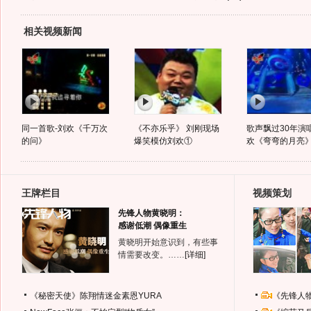
相关视频新闻
同一首歌-刘欢《千万次
《不亦乐乎》 刘刚现场
歌声飘过30年演
的问》
爆笑模仿刘欢①
欢《弯弯的月亮
王牌栏目
视频策划
先锋人物黄晓明：
感谢低潮 偶像重生
黄晓明开始意识到，有些事
情需要改变。……
[详细]
《秘密天使》陈翔情迷金素恩YURA
《先锋人