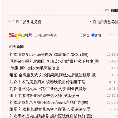
我来
二月二抬头龙见喜
直击归真堂养
上网从搜狗开始
网页
新闻
相关新闻
·
刘欢病愈复出已满头白发 体重降至70公斤(图)
10-12-
·
毛阿敏个唱刘欢助阵 李瑞英水均益爆料私下故事(图
10-12-
·
"隐退"两年刘欢为毛阿敏复出
10-12-
·
组图:金鹰重头戏 刘欢陆毅毛阿敏先后抵达机场-搜
10-12-
·
刘欢手术后病愈归来 谈春晚歌曲传唱度下滑
10-11-
·
刘欢甩掉拐杖再上路:主业做父亲 副业做音乐
10-11-
·
组图:刘欢年轻时候原来这么帅-搜狐娱乐
10-10-
·
刘欢现身某录音棚 谨慎为药品代言拍广告(图)
10-08-
·
组图:刘欢和长腿女儿亲密合影曝光 显浓浓父爱
10-07-
·
刘欢手术成功出院静养 感谢医院保密措施好(图)
10-05-