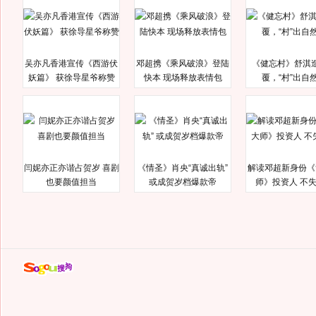
吴亦凡香港宣传《西游伏
邓超携《乘风破浪》登陆
《健忘村》舒淇
妖篇》 获徐导星爷称赞
快本 现场释放表情包
覆，“村”出自
闫妮亦正亦谐占贺岁 喜剧
《情圣》肖央“真诚出轨”
解读邓超新身份《
也要颜值担当
或成贺岁档爆款帝
师》投资人 不