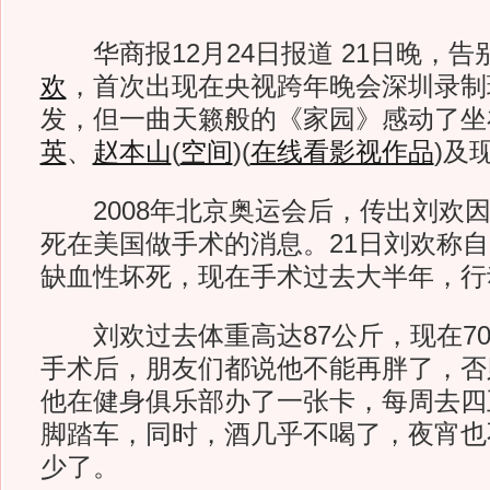
华商报12月24日报道 21日晚，告
欢
，首次出现在央视跨年晚会深圳录制
发，但一曲天籁般的《家园》感动了坐
英
、
赵本山
(
空间
)
(
在线看影视作品
)
及
2008年北京奥运会后，传出刘欢因
死在美国做手术的消息。21日刘欢称
缺血性坏死，现在手术过去大半年，行
刘欢过去体重高达87公斤，现在70
手术后，朋友们都说他不能再胖了，否
他在健身俱乐部办了一张卡，每周去四
脚踏车，同时，酒几乎不喝了，夜宵也
少了。