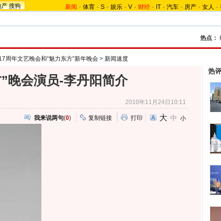
地产
搜狗
新闻
-
体育
-
S
-
娱乐
-
V
-
财经
-
IT
-
汽车
-
房产
-
女人
-
热点：
17周年文艺晚会和“魅力东方”新年晚会
>
新闻速度
热
方”晚会演员-李丹阳简介
2010年11月24日10:11
大
中
我来说两句
(
0
)
复制链接
打印
小