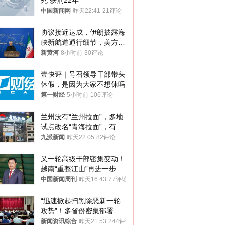
死 获刑22年
中国新闻网
昨天22:41
21评论
协议接近达成，伊朗披露海
峡新航道通行细节，美方再
提“倒计时”
新黄河
8小时前
30评论
壹快评｜号召领导干部带头
休假，是因为大家不想休吗
第一财经
5小时前
106评论
兰州没有“兰州拉面”，多地
试点改名“青海拉面”，有商
家改名已两年
九派新闻
昨天22:05
82评论
又一轮高级干部密集变动！
越南“重整江山”再进一步
中国新闻周刊
昨天16:43
77评论
“迅速掀起扫黑除恶新一轮
攻势”！多省份密集部署，
公布举报方式
新闻资讯综合
昨天21:53
244评论