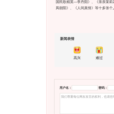
国民歌精英—李丹阳》、《亲亲茉莉
凤朝阳》、《人间真情》等十多张个
新闻表情
高兴
难过
用户名：
密码：