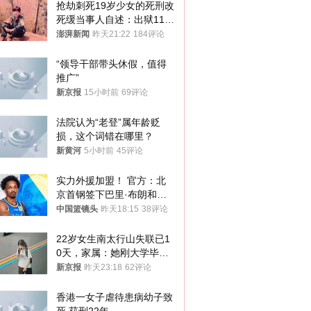
抢劫刺死19岁少女的死刑改
死缓当事人自述：出狱11年
间始终刻意躲避被害人家属
澎湃新闻
昨天21:22
184评论
“领导干部带头休假，值得
推广”
新京报
15小时前
69评论
法院认为“老登”属年龄贬
损，这个词错在哪里？
新黄河
5小时前
45评论
实力外援加盟！ 官方：北
京首钢签下巴里·布朗和桑
普森
中国篮镜头
昨天18:15
38评论
22岁女生南太行山失联已1
0天，家属：她刚大学毕业
想到山里旅行
新京报
昨天23:18
62评论
香港一女子虐待患病幼子致