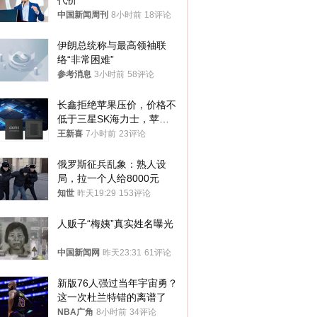
代价
中国新闻周刊
8小时前
18评论
伊朗总统称与最高领袖联
络“非常困难”
参考消息
3小时前
58评论
长鑫拒绝苹果压价，价格不
低于三星SK海力士，苹果
失去了议价权
王新喜
7小时前
23评论
俄罗斯征兵乱象：熟人设
局，拉一个人给8000元
知世
昨天19:29
153评论
人贩子“梅姨”真实姓名曝光
中国新闻网
昨天23:31
61评论
新版76人强过当年宇宙勇？
这一次杜兰特错的离谱了
NBA广角
8小时前
34评论