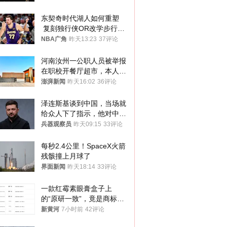
东契奇时代湖人如何重塑
 复刻独行侠OR改学步行
者？
NBA广角
昨天13:23
37评论
河南汝州一公职人员被举报
在职校开餐厅超市，本人回
应称“是给别人帮忙”
澎湃新闻
昨天16:02
36评论
泽连斯基谈到中国，当场就
给众人下了指示，他对中国
和中乌关系，显然又有了新
兵器观察员
昨天09:15
33评论
的想法
每秒2.4公里！SpaceX火箭
残骸撞上月球了
界面新闻
昨天18:14
33评论
一款红霉素眼膏盒子上
的“原研一致”，竟是商标！
律师：极易误导消费者；网
新黄河
7小时前
42评论
友：药企不应打擦边球