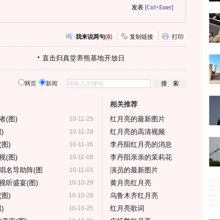
[Ctrl+Enter]
我来说两句
(
0
)
复制链接
打印
直击归真堂养熊基地开放日
网页
新闻
相关推荐
(图)
红月亮的最新图片
10-11-25
)
红月亮的高清视频
10-11-24
图)
李丹阳红月亮的消息
10-11-16
(图)
李丹阳亲亲的茉莉花
10-11-08
唱名导助阵(图
演员的最新图片
10-11-01
视听盛宴(图)
黄月亮红月亮
10-10-29
图)
乌鲁木齐红月亮
10-10-28
)
红月亮歌词
10-10-25