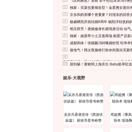
《比利林恩》首映 章子怡范冰冰冯小刚
2
独家：买菜也要拗造型！金星携女逛街
3
京东和奶茶哪个更重要？刘强东的回答
4
杨威晒照庆祝结婚8周年 杨阳洋轻抚妈
5
艳压群芳！唐嫣修身长裙现身活动 仙气
6
独家：姚晨带小土豆逛商场 购置产后新
7
成都风味！张靓颖冯轲曝婚纱照 吃串串
8
接地气！阔太熊黛林打扮休闲逛街买厕
9
马蓉离婚后，砸1000万人民币给媒体要求
10
甜到腻！黄晓明上海庆生 Baby挺孕肚
娱乐·大视野
吴亦凡香港宣传《西游伏
邓超携《乘风
妖篇》 获徐导星爷称赞
快本 现场