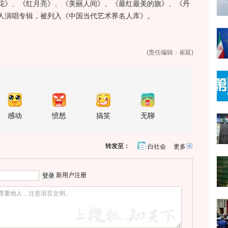
花》、《红月亮》、《美丽人间》、《最红最美的旗》、《丹
人演唱专辑，被列入《中国当代艺术界名人库》。
(责任编辑：崔延)
感动
愤怒
搞笑
无聊
转发至：
白社会
更多
开
心
人
网
人
豆
网
瓣
爱
新用户注册
分
享