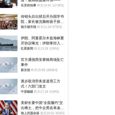
缓！最高检披露详情——
长安街知事
昨天10:41
127评论
传销头目出狱后开办国学书
院，家长被洗脑称孩子挨打
才有效果
南方都市报
昨天11:34
67评论
伊朗、阿曼霍尔木兹海峡重
开协议曝光：伊朗掌控入湾
航道，与阿曼平分“服务费”
红星新闻
昨天13:28
32评论
官方通报西安赛格商场坠亡
事件
新京报
昨天15:08
186评论
逐步取消劳务派遣用工方
式！六部门发文
中原融媒
昨天17:18
31评论
美财长要中国“全面履约”交
出稀土，把中企黑名单凑到
187家，中方做最坏打算
海上武器杂谈
前天16:02
40评论