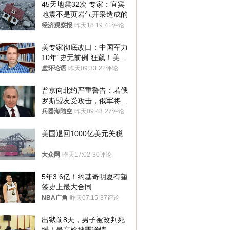
45天地震32次 专家：宜宾
地震不是页岩气开采造成的
经济观察报
昨天18:19
41评论
美专家彻底改口：中国军力
10年“史无前例”狂飙！美军
真慌了
虚怀论语
昨天09:33
22评论
普京向北约严重警告：若俄
罗斯盟友受攻击，俄军将动
用核武器保护
兵器海陆空
昨天09:43
27评论
美国退回1000亿美元关税
大众网
昨天17:02
30评论
5年3.6亿！约基奇明夏有望
签史上最大合同
NBA广角
昨天07:15
37评论
出狱前8天，男子被改判死