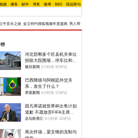
视频
-
播客
-
邮件
-
博客
-
微博
-
BBS
-
我说两句
红牛音乐之旅
金立特约搜狐视频年度盛典
男人帮
评榜
河北邯郸多个区县机关单位
拆除大院围墙，停车位和厕
所免费开放，当地多部门回
极目新闻
3小时前
80评论
应
巴西降级与阿根廷外交关
系，发生了什么？
界面新闻
4小时前
23评论
因凡蒂诺就世界杯出售计划
道歉 不愿放弃FIFA主席职
位
足坛欧美汇
8小时前
30评论
再次炸场，梁文锋的克制与