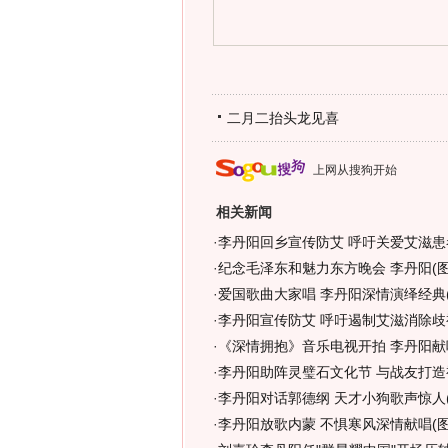
二月二抬头龙见喜
上网从搜狗开始
相关新闻
·
李丹阳回乡宣传防艾 呼吁关爱艾滋患者
·
纪念毛泽东和魅力东方晚会 李丹阳(图
·
爱国歌曲大家唱 李丹阳深情演绎经典(
·
李丹阳宣传防艾 呼吁遏制艾滋消除歧视
·
《深情拥抱》音乐电视开拍 李丹阳献
·
李丹阳助阵灵璧石文化节 与战友打造
·
李丹阳对话郭德纲 天才小狗歌声惊人(
·
李丹阳放歌内蒙 不惧寒风深情献唱(图