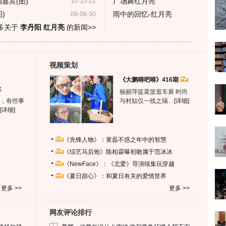
嘉宾(图)
广场舞红月亮
10-10-22
)
雨中的回忆-红月亮
08-06-30
多关于
李丹阳 红月亮
的新闻>>
视频策划
《大鹏嘚吧嘚》416期
生
杨丽萍提菜篮逛车展 时尚
，有些事
与村姑仅一线之隔…
[详细]
[详细]
《先锋人物》：黄磊不惑之年中的智慧
《综艺马后炮》陈柏霖曝初吻属于范冰冰
《NewFace》：《北爱》导演续集玩穿越
《夏日甜心》：和夏日有关的爱情世界
更多 >>
更多 >>
网友评论排行
1