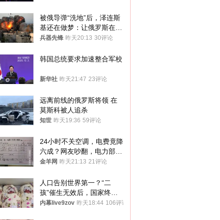
被俄导弹“洗地”后，泽连斯
基还在做梦：让俄罗斯在冬
季前求和？
兵器先锋
昨天20:13
30评论
韩国总统要求加速整合军校
新华社
昨天21:47
23评论
远离前线的俄罗斯将领 在
莫斯科被人追杀
知世
昨天19:36
59评论
24小时不关空调，电费竟降
六成？网友吵翻，电力部门
回应→
金羊网
昨天21:13
21评论
人口告别世界第一？“二
孩”催生无效后，国家终于
向住房出手了！
内幕live9zov
昨天18:44
106评论