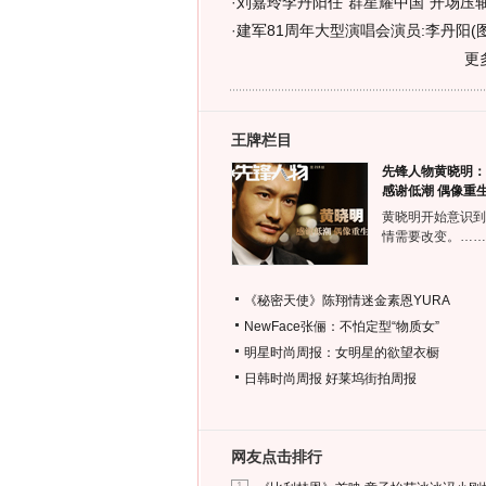
·
刘嘉玲李丹阳任"群星耀中国"开场压轴
·
建军81周年大型演唱会演员:李丹阳(图
更
王牌栏目
先锋人物黄晓明：
感谢低潮 偶像重
黄晓明开始意识到
情需要改变。……
《秘密天使》陈翔情迷金素恩YURA
NewFace张俪：不怕定型“物质女”
明星时尚周报：女明星的欲望衣橱
日韩时尚周报
好莱坞街拍周报
网友点击排行
1