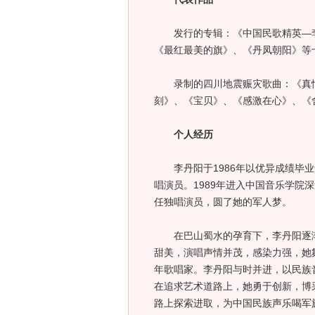
发行的专辑：《中国民歌精英—李
《最红最美的旗》、《丹凤朝阳》等
录制的四川地震赈灾歌曲：《真情
刻》、《宝贝》、《感激在心》、《
个人经历
李丹阳于1986年以优异成绩毕业
唱演员。1989年进入中国音乐学院
任独唱演员，圆了她的军人梦。
在巴山蜀水的孕育下，李丹阳逐渐
甜美，演唱声情并茂，感染力强，她
年歌唱家。李丹阳与时并进，以民族
在追求艺术道路上，她勇于创新，博
路上探索进取，为中国民族声乐喝军