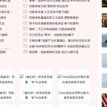
捧场红毯
董卿：这两年没什么突破 激烈竞争环境令我不安
2
有派头
刘德华新片扮“犀利哥”街头狂奔
3
全场大笑！
为救母女俩 人艺演员中数刀(图)
4
妈孕肚
刘德华扮邋遢农民工太逼真 遭警察驱赶
5
儿足
章子怡斥港媒歧视内地演员 称刁钻势利
6
衣
律师：于正不构成侵权 只能道德谴责
7
打麻将
王力宏否认“辱华”：别给歌词扣帽子
8
所泵
王刚自曝7成家产为古董藏品：睡180年历史古床
9
台媒:40岁林志玲冷冻9颗卵子 全副武装怕被认出
删掉这照片
10
送蛋糕
陈冠希：假如我有时光机 也什么都不改
破浪》登陆
《健忘村》舒淇造型颠
Clara克拉拉空降古都 红
释放表情包
覆，“村”出自然美
裙亮相喜庆迎新