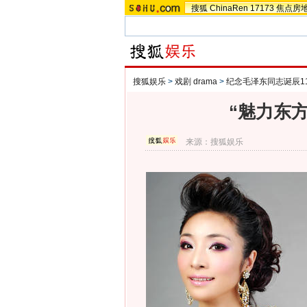
搜狐
ChinaRen
17173
焦点房
搜狐娱乐
>
戏剧 drama
>
纪念毛泽东同志诞辰1
“魅力东
来源：
搜狐娱乐