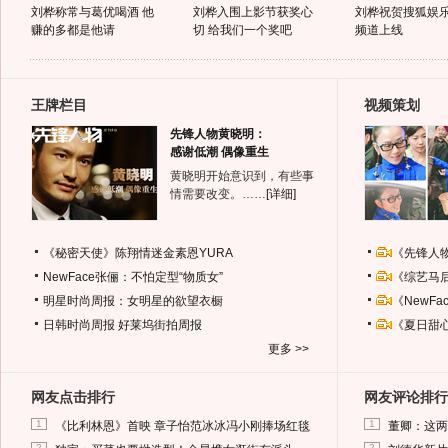
刘桦称常与葛优喝酒 他
刘桦入围上影节获奖心
刘桦祝贺搜狐娱
赚的多都是他请
切 给我们一个奖吧
频道上线
王牌栏目
视频策划
先锋人物黄晓明：
感谢低潮 偶像重生
黄晓明开始意识到，有些事
情需要改变。……
[详细]
《秘密天使》陈翔情迷金素恩YURA
《先锋人
NewFace张俪：不怕定型“物质女”
《综艺马
明星时尚周报：女明星的欲望衣橱
《NewF
日韩时尚周报
好莱坞街拍周报
《夏日甜
更多 >>
网友点击排行
网友评论排行
1
1
《比利林恩》首映 章子怡范冰冰冯小刚捧场红毯
董卿：这两
2
2