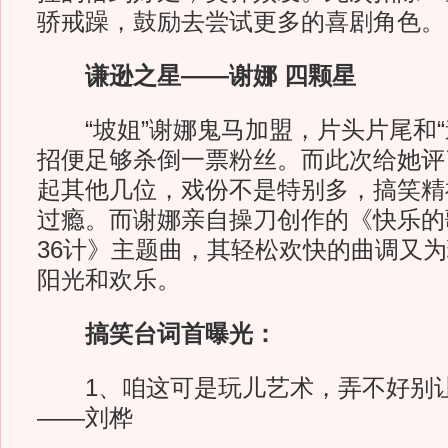
骄戒躁，鼓励去尝试更多的喜剧角色。
谦逊之星——谢娜 四颗星
“坡姐”谢娜鬼马加盟，片头片尾和“
招便足够杀倒一票粉丝。而此次给她评
起其他几位，戏份不是特别多，搞笑精
过瘾。而谢娜亲自操刀创作的《快乐的
36计》主题曲，其轻松欢快的曲调又
阳光和欢乐。
搞笑台词首曝光：
1、咱这可是玩儿艺术，弄不好别让
——刘桦