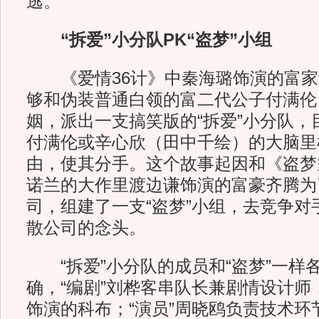
逃。
“拆爱”小分队PK“盗梦”小组
《爱情36计》中秦海璐饰演的富家
够和伪装普通白领的富二代公子付满伦
姻，派出一支搞笑版的“拆爱”小分队，
付满伦或辛心欣（田中千绘）的大脑里
由，使其分手。这个故事起因和《盗梦
诺兰的大作里渡边谦饰演的富豪齐腾为
司，组建了一支“盗梦”小组，去竞争对
散公司的念头。
“拆爱”小分队的成员和“盗梦”一样
确，“编剧”刘桦客串队长兼剧情设计师
饰演的科布；“演员”周晓鸥负责技术环