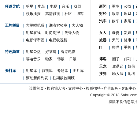
频道导航
|
明星
|
电影
|
电视
|
音乐
|
戏剧
新闻
|
军事
|
公益
|
|
娱乐播报
|
高清影视
|
社区
|
博客
财经
|
股票
|
理财
|
汽车
|
购车
|
家居
|
王牌栏目
|
大鹏嘚吧嘚
|
潮流实验室
|
大人物
|
明星在线
|
时尚周报
|
先锋人物
女人
|
母婴
|
新娘
|
|
电影评审团
|
电视收视榜
旅游
|
天气
|
健康
|
IT
|
数码
|
手机
|
特色频道
|
明星公益
|
好莱坞
|
香港电影
|
嘻哈音乐
|
独家
|
韩娱
|
日娱
博客
|
圈子
|
邮箱
|
天龙
|
鹿鼎记
|
短信
资料库
|
明星库
|
影视库
|
专题库
|
图片库
搜狗
|
输入法
|
地图
|
滚动新闻列表
|
往期娱首回顾
设置首页
-
搜狗输入法
-
支付中心
-
搜狐招聘
-
广告服务
-
客服中心
Copyright
©
2018 Sohu.com 
搜狐不良信息举