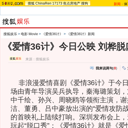
搜狐
ChinaRen
17173
焦点房地产
搜狗
新闻
-
体
搜狐娱乐
>
电影 Movie
>
《爱情36计》
>
《爱情36计》新闻
《爱情36计》今日公映 刘桦脱
来源：
搜狐娱乐
我来说两句
(
0
)
非浪漫爱情喜剧《爱情36计》于今
场由青年导演吴兵执导，秦海璐策划，
中千绘、孙兴、周晓鸥等领衔主演，谢
洁、董勇、吕中豪放出演的“爱情攻防战
的首映礼上陆续打响。深圳发布会上，
玩起“脱口秀”：《爱情36计》就是《爱