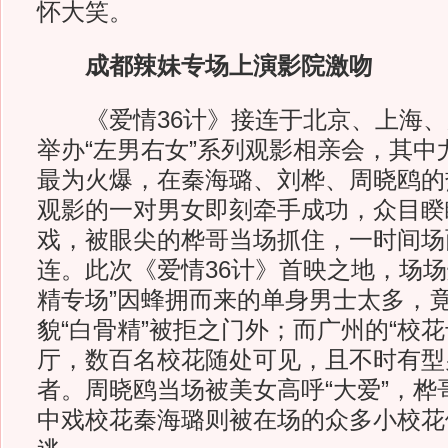
怀大笑。
成都辣妹专场上演影院激吻
《爱情36计》接连于北京、上海、
举办“左男右女”系列观影相亲会，其中
最为火爆，在秦海璐、刘桦、周晓鸥的
观影的一对男女即刻牵手成功，众目睽
戏，被眼尖的桦哥当场抓住，一时间场
连。此次《爱情36计》首映之地，场场
精专场”因蜂拥而来的单身男士太多，
貌“白骨精”被拒之门外；而广州的“校
厅，数百名校花随处可见，且不时有型
者。周晓鸥当场被美女高呼“大爱”，桦
中戏校花秦海璐则被在场的众多小校花们