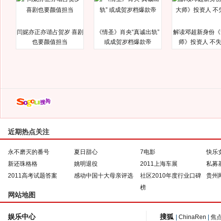
闫妮亦正亦谐占贺岁 喜剧
《情圣》肖央“真诚出轨”
解读邓超新身份《
也要颜值担当
或成贺岁档爆款帝
师》投资人 不
近期热点关注
永不磨灭的番号
夏日甜心
7电影
快乐
新还珠格格
姚明退役
2011上海车展
私募
2011高考试题答案
感动中国十大母亲评选
社区2010年度行业口碑
贵州
榜
网站地图
娱乐中心
搜狐
|
ChinaRen
|
焦