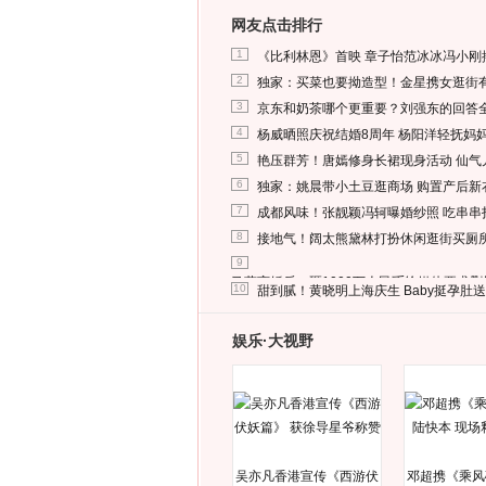
网友点击排行
1
《比利林恩》首映 章子怡范冰冰冯小刚
2
独家：买菜也要拗造型！金星携女逛街
3
京东和奶茶哪个更重要？刘强东的回答
4
杨威晒照庆祝结婚8周年 杨阳洋轻抚妈
5
艳压群芳！唐嫣修身长裙现身活动 仙气
6
独家：姚晨带小土豆逛商场 购置产后新
7
成都风味！张靓颖冯轲曝婚纱照 吃串串
8
接地气！阔太熊黛林打扮休闲逛街买厕
9
马蓉离婚后，砸1000万人民币给媒体要求
10
甜到腻！黄晓明上海庆生 Baby挺孕肚
娱乐·大视野
吴亦凡香港宣传《西游伏
邓超携《乘风