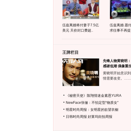
伍兹离婚将付妻子7.5亿
伍兹离婚 愿付7
美元 天价封口费超..
求往事不再提
王牌栏目
先锋人物黄晓明：
感谢低潮 偶像重
黄晓明开始意识到
情需要改变。……
《秘密天使》陈翔情迷金素恩YURA
NewFace张俪：不怕定型“物质女”
明星时尚周报：女明星的欲望衣橱
日韩时尚周报
好莱坞街拍周报