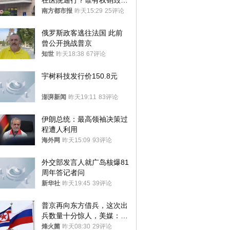
在医院通行？谁有权销毁胚
胎？
南方都市报
昨天15:29
25评论
俄罗斯政客逃往法国 此前
曾公开挑战普京
知世
昨天18:38
67评论
宇树科技发行价150.8元
澎湃新闻
昨天19:11
83评论
伊朗总统：最高领袖决策过
程遭人利用
海外网
昨天15:09
93评论
外交部发言人就广岛核爆81
周年答记者问
新华社
昨天19:45
39评论
普京再向东方借兵，这次出
兵数量十分惊人，美媒：俄
朝要动真格？
烽火菌
昨天08:30
29评论