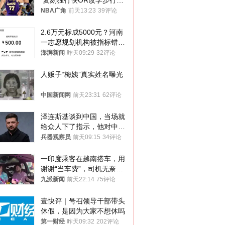
 复刻独行侠OR改学步行
者？
NBA广角
前天13:23
39评论
2.6万元标成5000元？河南
一志愿规划机构被指标错学
费致考生复读
澎湃新闻
昨天09:29
32评论
人贩子“梅姨”真实姓名曝光
中国新闻网
前天23:31
62评论
泽连斯基谈到中国，当场就
给众人下了指示，他对中国
和中乌关系，显然又有了新
兵器观察员
前天09:15
34评论
的想法
一印度乘客在越南搭车，用
谢谢“当车费”，司机无奈发
笑；印度网友：不代表印度
九派新闻
前天22:14
75评论
人
壹快评｜号召领导干部带头
休假，是因为大家不想休吗
第一财经
昨天09:32
202评论