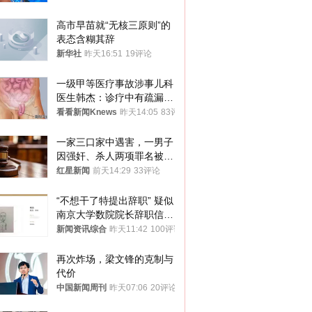
高市早苗就“无核三原则”的
表态含糊其辞
新华社
昨天16:51
19评论
一级甲等医疗事故涉事儿科
医生韩杰：诊疗中有疏漏，
我认错，但不能认罪
看看新闻Knews
昨天14:05
83评论
一家三口家中遇害，一男子
因强奸、杀人两项罪名被判
死缓 最高检介入后改判无
红星新闻
前天14:29
33评论
罪
“不想干了特提出辞职” 疑似
南京大学数院院长辞职信流
传 院方回应
新闻资讯综合
昨天11:42
100评论
再次炸场，梁文锋的克制与
代价
中国新闻周刊
昨天07:06
20评论