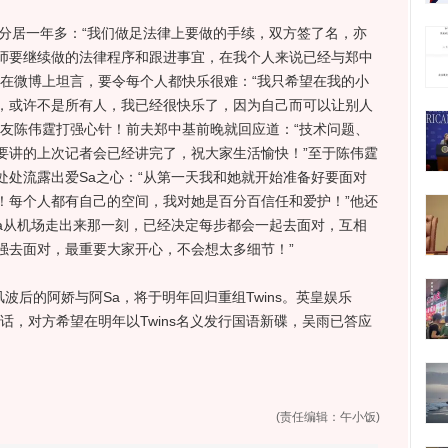
居一年多：“我们做足法律上要做的手续，双方签了名，亦
师要继续做的法律程序和跟进事宜，在我个人来说已经与郑中
还在微博上坦言，要令每个人都快乐很难：“我只希望在我的小
，或许不是所有人，我已经很快乐了，因为自己而可以让别人
男友陈伟霆打强心针！前夫郑中基前晚就回应道：“技术问题、
要讲的上次记者会已经讲完了，祝大家生活愉快！”至于陈伟霆
处处流露出爱Sa之心：“从第一天我和她就开始准备好要面对
！每个人都有自己的空间，我对她是百分百信任和爱护！”他还
Sa从机场走出来那一刻，已经决定每步都会一起去面对，互相
强去面对，最重要大家开心，不会想太多细节！”
后的阿娇与阿Sa，将于明年回归重组Twins。英皇娱乐
电话，对方希望在明年以Twins名义发行国语新碟，吴雨已答应
(责任编辑：午小饭)