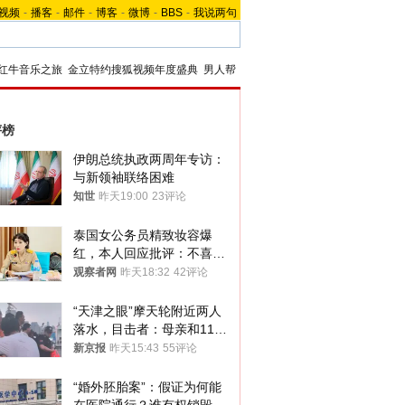
视频
-
播客
-
邮件
-
博客
-
微博
-
BBS
-
我说两句
红牛音乐之旅
金立特约搜狐视频年度盛典
男人帮
评榜
伊朗总统执政两周年专访：
与新领袖联络困难
知世
昨天19:00
23评论
泰国女公务员精致妆容爆
红，本人回应批评：不喜欢
就别看
观察者网
昨天18:32
42评论
“天津之眼”摩天轮附近两人
落水，目击者：母亲和11岁
儿子先后被打捞上岸
新京报
昨天15:43
55评论
“婚外胚胎案”：假证为何能