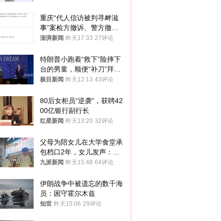
重庆“代人信访被判寻衅滋
事”案检方撤诉、警方撤
案，两被告人获国赔
澎湃新闻
昨天17:33
27评论
特朗普小跑着“救下”险摔下
台的男童，顺便“补刀”拜
登：“我可不想他像拜登一
极目新闻
昨天12:13
43评论
样摔下来”
80后女柜员“逆袭”，获聘42
00亿银行副行长
红星新闻
昨天13:20
32评论
父母为陪女儿在大学食堂承
包档口2年，女儿发声：初
衷是为了陪伴，毕业后将不
九派新闻
昨天15:48
64评论
再营业
伊朗战争中被遗忘的数千海
员：困守霍尔木兹
知世
昨天15:06
29评论