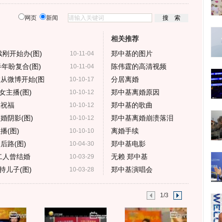
网页
新闻
相关推荐
刚开始办(图)
郑中基的图片
10-11-04
年盼复合(图)
陈伟霆的高清视频
10-11-04
从微博开始(图
分居离婚
10-10-17
主播(图)
郑中基离婚原因
10-10-12
上祝福
郑中基的歌曲
10-10-12
婚阴影(图)
郑中基离婚崩溃落泪
10-10-12
播(图)
离婚手续
10-10-10
后路(图)
郑中基电影
10-04-30
二人曾结婚
无赖 郑中基
10-03-29
儿子(图)
郑中基演唱会
10-03-28
1/3