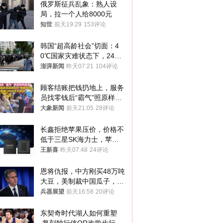
俄罗斯征兵乱象：熟人设
局，拉一个人给8000元
知世
前天19:29
153评论
韩国“超高龄社会”切面：4
0℃国家灾难状态下，2400
名首尔老人还在巷子里收废
澎湃新闻
昨天07:21
104评论
纸
顾客结账把钱扔地上，服务
员找零钱后“霸气”照原样扔
回去
大象新闻
前天21:05
28评论
长鑫拒绝苹果压价，价格不
低于三星SK海力士，苹果
失去了议价权
王新喜
昨天07:48
24评论
恩将仇报，中方刚买48万吨
大豆，美制裁中国瓜子，布
林肯措辞变了
兵器展望
前天16:58
20评论
东契奇时代湖人如何重塑