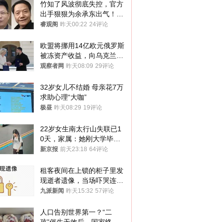
竹知了风波彻底失控，官方
出手狠狠为余承东出气！雷
军果然没说错
睿观阁
昨天00:22
24评论
欧盟将挪用14亿欧元俄罗斯
被冻资产收益，向乌克兰提
供援助
观察者网
昨天08:09
29评论
32岁女儿不结婚 母亲花7万
求助心理“大咖”
极昼
昨天08:29
19评论
22岁女生南太行山失联已1
0天，家属：她刚大学毕业
想到山里旅行
新京报
前天23:18
64评论
租客夜间在上锁的柜子里发
现逝者遗像，当场吓哭连夜
搬离，房东退还押金
九派新闻
昨天15:32
57评论
人口告别世界第一？“二