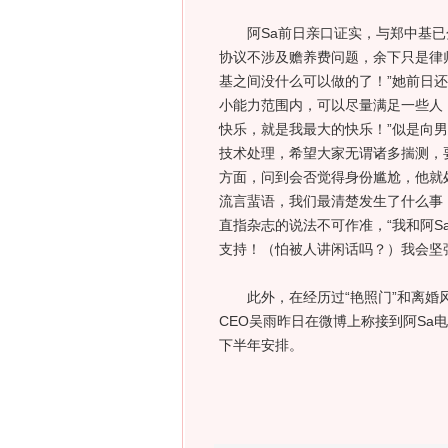
阿Sa前日亲口证实，与郑中基已分
协议不涉及赡养费问题，余下只是律
基之间没什么可以做的了！”她前日
小能力范围内，可以尽量满足一些人
快乐，就是我最大的快乐！”似是向
技术处理，希望大家无谓诸多揣测，
方面，问到会否觉得身份尴尬，他就
流言蜚语，我们最清楚发生了什么事
直指杂志的说法不可作准，“我和阿
支持！（怕被人讲闲话吗？）我会坚
此外，在经历过“艳照门”和离婚风波
CEO吴雨昨日在微博上称接到阿Sa
下半年安排。