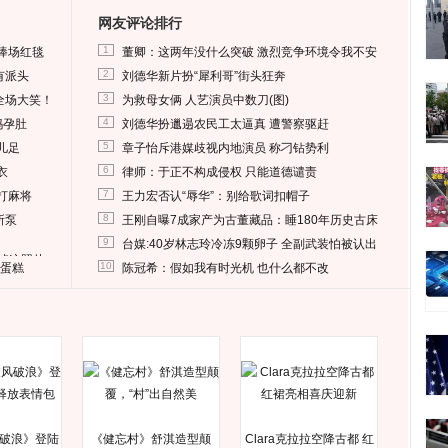
网友评论排行
1
捧场红毯
董卿：这两年没什么突破 激烈竞争环境令我不安
2
有派头
刘德华新片扮“犀利哥”街头狂奔
3
全场大笑！
为救母女俩 人艺演员中数刀(图)
4
妈孕肚
刘德华扮邋遢农民工太逼真 遭警察驱赶
5
儿足
章子怡斥港媒歧视内地演员 称刁钻势利
6
衣
律师：于正不构成侵权 只能道德谴责
7
打麻将
王力宏否认“辱华”：别给歌词扣帽子
8
所泵
王刚自曝7成家产为古董藏品：睡180年历史古床
9
台媒:40岁林志玲冷冻9颗卵子 全副武装怕被认出
删掉这照片
10
送蛋糕
陈冠希：假如我有时光机 也什么都不改
破浪》登陆
《健忘村》舒淇造型颠
Clara克拉拉空降古都 红