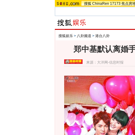
搜狐
ChinaRen
17173
焦点房
搜狐娱乐
>
八卦频道
>
港台八卦
郑中基默认离婚手
来源：
大洋网-信息时报