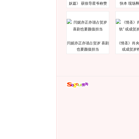
妖篇》 获徐导星爷称赞
快本 现场
闫妮亦正亦谐占贺岁 喜剧
《情圣》肖央
也要颜值担当
或成贺岁