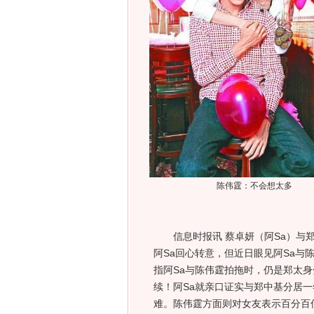
陈伟霆：不会想太多
信息时报讯 蔡卓妍（阿Sa）与郑
阿Sa回心转意，但近日眼见阿Sa与
指阿Sa与陈伟霆拍拖时，仍是郑太身
续！阿Sa就亲口证实与郑中基分居
难。陈伟霆方面则对女友表示百分百