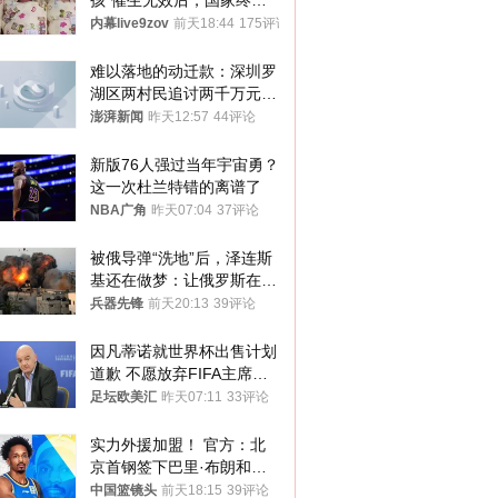
孩”催生无效后，国家终于
向住房出手了！
内幕live9zov
前天18:44
175评论
难以落地的动迁款：深圳罗
湖区两村民追讨两千万元动
迁款八年未果
澎湃新闻
昨天12:57
44评论
新版76人强过当年宇宙勇？
这一次杜兰特错的离谱了
NBA广角
昨天07:04
37评论
被俄导弹“洗地”后，泽连斯
基还在做梦：让俄罗斯在冬
季前求和？
兵器先锋
前天20:13
39评论
因凡蒂诺就世界杯出售计划
道歉 不愿放弃FIFA主席职
位
足坛欧美汇
昨天07:11
33评论
实力外援加盟！ 官方：北
京首钢签下巴里·布朗和桑
普森
中国篮镜头
前天18:15
39评论