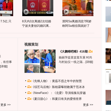
.5亿 只
8天内3次离婚2次结婚
泄阿Sa离婚消息?阿娇
宁波夫妻创闪婚闪离..
称阿Sa相信我就好了
视频策划
《大鹏嘚吧嘚》416期
生
杨丽萍提菜篮逛车展 时尚
，有些事
与村姑仅一线之隔…
[详细]
[详细]
《先锋人物》：黄磊不惑之年中的智慧
《综艺马后炮》陈柏霖曝初吻属于范冰冰
《NewFace》：《北爱》导演续集玩穿越
《夏日甜心》：和夏日有关的爱情世界
更多 >>
更多 >>