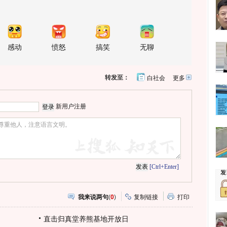
感动
愤怒
搞笑
无聊
转发至：
白社会
更多
开
心
人
网
人
豆
网
瓣
爱
新用户注册
分
享
[Ctrl+Enter]
我来说两句
(
0
)
复制链接
打印
直击归真堂养熊基地开放日