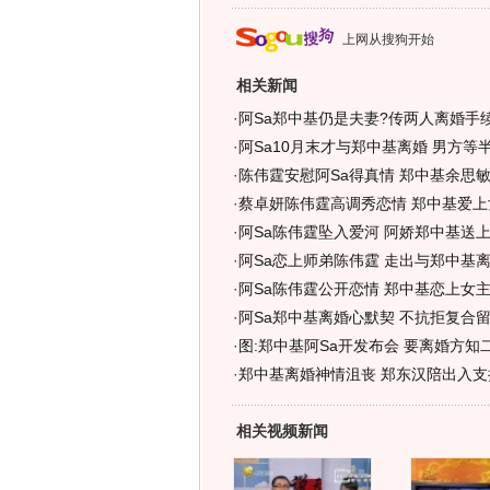
上网从搜狗开始
相关新闻
·
阿Sa郑中基仍是夫妻?传两人离婚手续
·
阿Sa10月末才与郑中基离婚 男方等半
·
陈伟霆安慰阿Sa得真情 郑中基余思敏
·
蔡卓妍陈伟霆高调秀恋情 郑中基爱上女
·
阿Sa陈伟霆坠入爱河 阿娇郑中基送
·
阿Sa恋上师弟陈伟霆 走出与郑中基离
·
阿Sa陈伟霆公开恋情 郑中基恋上女主
·
阿Sa郑中基离婚心默契 不抗拒复合留
·
图:郑中基阿Sa开发布会 要离婚方知
·
郑中基离婚神情沮丧 郑东汉陪出入支持
相关视频新闻