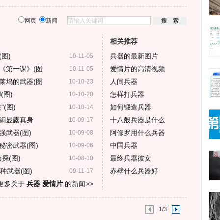
网页
新闻
相关推荐
图)
兵器的最新图片
10-11-05
《第一课》(图
爱情片的高清视频
10-11-05
莱坞的武器(图
人间兵器
10-10-23
图)
怎样打兵器
10-10-20
(图)
如何锻造兵器
10-10-14
锏显露真身
十八般兵器是什么
10-09-17
武器(图)
阿修罗用什么兵器
10-09-08
秘密武器(图)
中国兵器
10-09-06
探(图)
最终兵器彼女
10-08-10
种武器(图)
赤壁什么兵器好
09-11-17
更多关于
兵器 爱情片
的新闻>>
1/3