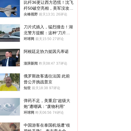
比歼36更让西方恐慌！沈飞
歼50破空亮相，美军没攻克
的技术被拿下
尖锋视野
前天13:31
26评论
刀片式插入，猛烈撞击！湖
北警方提醒：这种“刀片超
车”，太危险了
环球网
前天15:50
27评论
阿根廷足协力挺因凡蒂诺
澎湃新闻
昨天08:47
37评论
俄罗斯政客逃往法国 此前
曾公开挑战普京
知世
前天18:38
97评论
弹药不足，美重启“超级大
炮”遭嘲讽：“废物利用”
环球网
昨天06:56
74评论
中国游客在泰国机场遭“歧