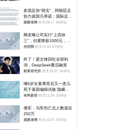
多国足协“倒戈”，阿根廷足
协力挺因凡蒂诺：国际足联
今后应继续在其领导下前行
观察者网
昨天09:17
36评论
网友曝公司实行“上四休
三”，但要降薪1000元，不
接受只能辞职
光明网
昨天15:05
67评论
炸了！梁文锋回吐全部利
润，DeepSeek重启融资
财富研究所
前天16:07
36评论
继6岁女童离世后又一患儿
死于基因编辑试验 隐瞒一
年才对外披露
有料新语
昨天11:59
35评论
俄军：乌军伤亡总人数逼近
250万
观察者网
昨天10:07
33评论