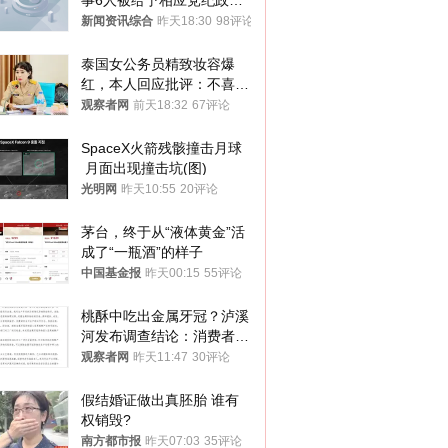
事6人被给予相应党纪政务
处分和组织处理
新闻资讯综合
昨天18:30
98评论
泰国女公务员精致妆容爆
红，本人回应批评：不喜欢
就别看
观察者网
前天18:32
67评论
SpaceX火箭残骸撞击月球
 月面出现撞击坑(图)
光明网
昨天10:55
20评论
茅台，终于从“液体黄金”活
成了“一瓶酒”的样子
中国基金报
昨天00:15
55评论
桃酥中吃出金属牙冠？泸溪
河发布调查结论：消费者已
澄清，所发视频情况不属实
观察者网
昨天11:47
30评论
假结婚证做出真胚胎 谁有
权销毁?
南方都市报
昨天07:03
35评论