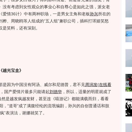
》没有考虑到女性观众的事业心和自尊心是如此之强，派女老
《爱情36计》中有两种职场，一是男女主角和老板
孙兴
所在的
刘桦、周晓鸥等人组成的“五人组”兼职公司，插科打诨嬉笑怒
仅是笑料，还有深刻。
《越光宝盒》
是因为中国没有阿汤、威尔和尼德普，君不见
周润发
(
在线看
，国产爱情片最多只能请起
刘德华
，所以，适量的明星就成了
片当然是越发疯越发财，甚至连《嘻游记》都能满载而归，看看
阳，“道哥”成了满腹经纶的流氓编剧，孙兴的自创普通话和肢
疯”表演法，谢娜就笑了。