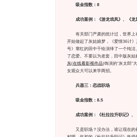
吸金指数：8
成功案例：《游龙戏凤》、《龙
有关部门严肃的统计过，世界上有
开始做起了灰姑娘梦，《爱情36计
号》窜红的田中千绘演绎了一个纯洁
了恋爱。不要以为老套，田中版灰姑
东
(
在线看影视作品
)
饰演的“灰太郎”
女观众大可以来学两招。
兵器三：恋战职场
吸金指数：8.5
成功案例：《杜拉拉升职记》、《
又是职场？没办法，谁让现在的都
村吧。年初的《杜拉拉升职记》热得