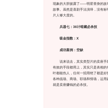
现象的大胆披露了——明星替身的故
故事。虽然是喜剧手法演绎，没有标
片人够大度的。
兵器七：36计暗藏必杀技
吸金指数：X
成功案例：空缺
说来说去，其实类型片的卖座手段
有效的手段都用上，其实只是表相的
叶都能伤人，任何一招用绝了都是好招
各种战场、商场、职场和情场，运用
就是卖座赚钱的必杀技。