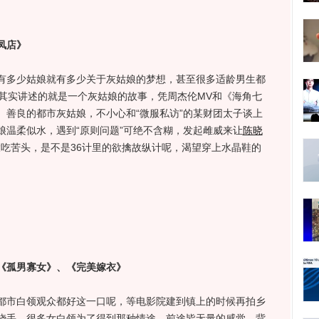
凤店》
多少姑娘就有多少关于灰姑娘的梦想，甚至很多适龄男生都
》其实讲述的就是一个灰姑娘的故事，凭周杰伦MV和《海角七
、善良的都市灰姑娘，不小心和“微服私访”的某财团太子谈上
娘温柔似水，遇到“原则问题”可绝不含糊，发起雌威来让
陈晓
大吃苦头，是不是36计里的欲擒故纵计呢，渴望穿上水晶鞋的
孤男寡女》、《完美嫁衣》
市白领观众都好这一口呢，等电影院建到镇上的时候再拍乡
烧手，很多女白领为了得到那种情途、前途皆无量的感觉，背