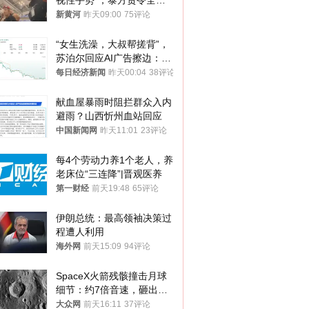
视性手势”，泰方责令全面
调查，对责任人采取最严厉
新黄河
昨天09:00
75评论
处分
“女生洗澡，大叔帮搓背”，
苏泊尔回应AI广告擦边：视
频全下架，已强化内容管理
每日经济新闻
昨天00:04
38评论
与审核
献血屋暴雨时阻拦群众入内
避雨？山西忻州血站回应
中国新闻网
昨天11:01
23评论
每4个劳动力养1个老人，养
老床位“三连降”|晋观医养
第一财经
前天19:48
65评论
伊朗总统：最高领袖决策过
程遭人利用
海外网
前天15:09
94评论
SpaceX火箭残骸撞击月球
细节：约7倍音速，砸出直
径约30米撞击坑
大众网
前天16:11
37评论