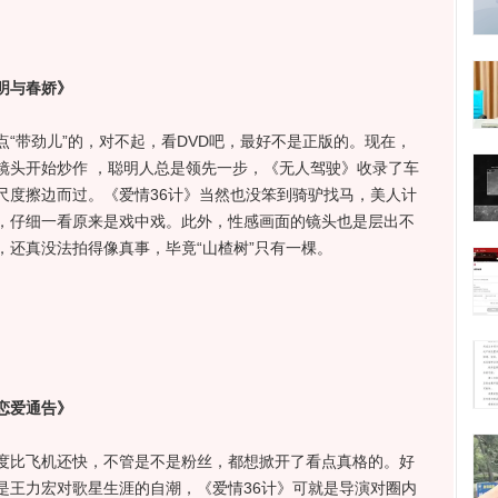
明与春娇》
带劲儿”的，对不起，看DVD吧，最好不是正版的。现在，
镜头开始炒作 ，聪明人总是领先一步，《无人驾驶》收录了车
尺度擦边而过。《爱情36计》当然也没笨到骑驴找马，美人计
，仔细一看原来是戏中戏。此外，性感画面的镜头也是层出不
，还真没法拍得像真事，毕竟“山楂树”只有一棵。
恋爱通告》
比飞机还快，不管是不是粉丝，都想掀开了看点真格的。好
是王力宏对歌星生涯的自潮，《爱情36计》可就是导演对圈内