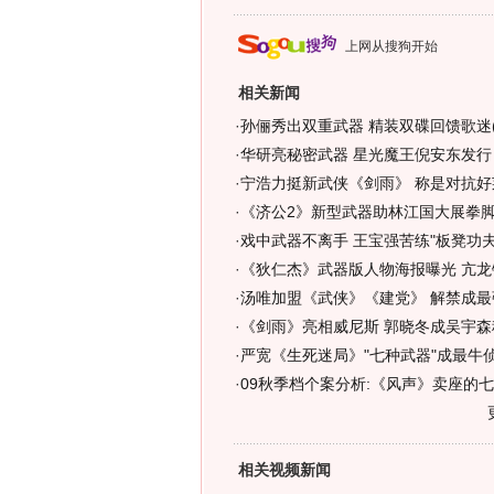
上网从搜狗开始
相关新闻
·
孙俪秀出双重武器 精装双碟回馈歌迷(
·
华研亮秘密武器 星光魔王倪安东发行
·
宁浩力挺新武侠《剑雨》 称是对抗好
·
《济公2》新型武器助林江国大展拳脚(
·
戏中武器不离手 王宝强苦练"板凳功夫"
·
《狄仁杰》武器版人物海报曝光 亢龙
·
汤唯加盟《武侠》《建党》 解禁成最强
·
《剑雨》亮相威尼斯 郭晓冬成吴宇森
·
严宽《生死迷局》"七种武器"成最牛侦
·
09秋季档个案分析:《风声》卖座的七
相关视频新闻