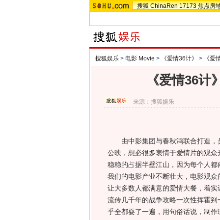
搜狐
ChinaRen
17173
焦点房
搜狐娱乐
>
电影 Movie
>
《爱情36计》
>
《爱情
《爱情36计
来源：
搜狐娱乐
由中影集团与春秋鸿联合打造，吴兵
公映，想必很多衷情于爱情片的观众
稳稳的占据半壁江山，因为每个人都
我们的电影产业不断壮大，电影观众
让大多数人都满意的爱情大餐，着实
流传几千年的战争攻略一次性挥霍到
乎全都耍了一遍，用句俗话说，制作