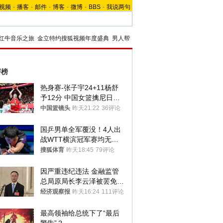
视频
-
播客
-
邮件
-
博客
-
微博
-
BBS
-
我说两句
红牛音乐之旅
金立特约搜狐视频年度盛典
男人帮
评榜
热身赛-张子宇24+11杨舒
予12分 中国女篮擒尼日利
亚
中国篮镜头
昨天21:22
36评论
国乒男单全军覆没！4人出
战WTT横滨冠军赛均无缘
八强
搜狐体育
昨天18:45
79评论
因严重违纪违法 金融监管
总局原局长李云泽被罢免全
国人大代表
经济观察报
昨天16:24
111评论
最高领袖给总统下了“最后