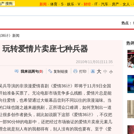
地产
搜狗
新闻
-
体育
-
S
-
娱乐
-
V
-
财经
-
IT
-
汽车
-
房产
-
女人
-
热点：
36计》新闻
热
》玩转爱情片卖座七种兵器
2010年11月01日11:35
大
中
我来说两句
(
0
)
复制链接
打印
小
导演的非浪漫爱情喜剧《爱情36计》即将于11月9日全国
开始准备买票了。无论电影市场竞争多么残酷，爱情片总是能
向往爱情，也希望通过大银幕品尝到不同以往的浪漫滋味。当
的口味也随之越来越挑剔，正所谓众口难调，如何烹制出一道
让很多创作者挠头，就比如说眼下这部《爱情36计》，不仅把
一部90分钟的电影中，还把经过市场验证的爱情片卖座元素几
理念就是别人有的我都得有，别人没有的我也要有。至于《爱