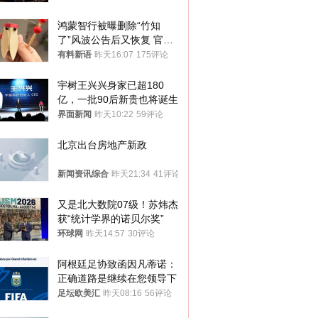
鸿蒙智行被曝删除“竹知
了”风波公告后又恢复 官媒
曾力挺：劝华为要大度的，
有料新语
昨天16:07
175评论
你们适不适合？
宇树王兴兴身家已超180
亿，一批90后新贵也将诞生
界面新闻
昨天10:22
59评论
北京出台房地产新政
新闻资讯综合
昨天21:34
41评论
又是北大数院07级！苏炜杰
获“统计学界的诺贝尔奖”
环球网
昨天14:57
30评论
阿根廷足协致函因凡蒂诺：
正确道路是继续在您领导下
足坛欧美汇
昨天08:16
56评论