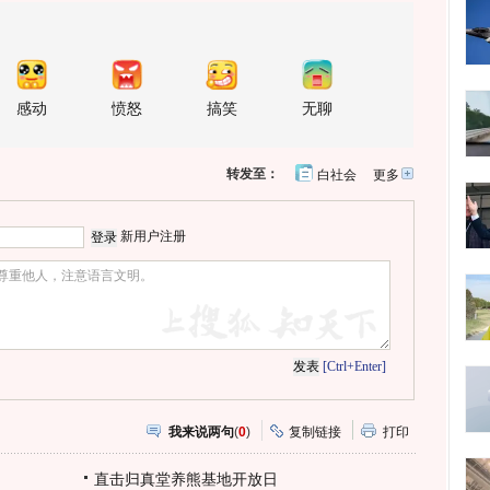
感动
愤怒
搞笑
无聊
转发至：
白社会
更多
开
心
人
网
人
豆
网
瓣
爱
新用户注册
分
享
[Ctrl+Enter]
我来说两句
(
0
)
复制链接
打印
直击归真堂养熊基地开放日