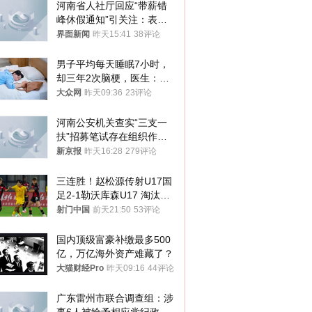
河南省人社厅回应“带薪错
峰休假通知”引关注：表述
不够准确，待修改后印发
界面新闻
昨天15:41
38评论
男子平均每天睡眠7小时，
却三年2次脑梗，医生：这
样睡觉更伤身
大众网
昨天09:36
23评论
河南公安机关查实“三支一
扶”招募笔试存在组织作弊
犯罪行为
新京报
昨天16:28
279评论
三连胜！赵松源传射U17国
足2-1勒沃库森U17 淘汰赛
将战河床
射门中国
前天21:50
53评论
国内顶级富豪补缴最多500
亿，万亿海外资产难藏了？
大猫财经Pro
昨天09:16
44评论
广东雷州市联合调查组：涉