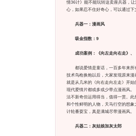
情36计》能不能玩转这卖座兵器，
心，如果忍不住好奇心，可以通过下
兵器一：漫画风
吸金指数：9
成功案例：《向左走向右走》、
都说爱情是童话，一百多年来所有
技术鸟枪换炮以后，大家发现原来漫
就是从几米的《向右走向左走》开始
现代爱情片都或多或少带点漫画风。
法不新奇但运用得当，值得一赏。此
和个性鲜明的人物，天马行空的想象力
计轮番耍宝，真是满城尽带漫画风。
兵器二：灰姑娘加灰太郎