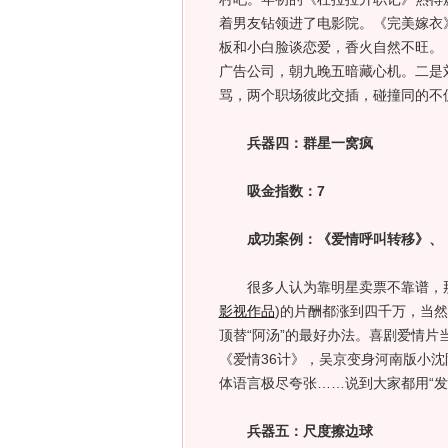
着男友钻领进了电影院。《完美嫁衣
板和小白脸谈恋爱，香火自然不旺。
广告公司，朝九晚五暗藏心机。二是
骂，两个职场彼此交插，碰撞同的不
兵器四：群星一窝疯
吸金指数：7
成功案例：《爱情呼叫转移》、
很多人认为靠明星卖票不靠谱，那
影视作品
)
的片酬都涨到四千万，当然
顶替“阿汤”的最好办法。喜剧爱情
《爱情36计》，吴京变身河南版小沈
体语言极尽夸张……说到大家都用“发
兵器五：尺度擦边球