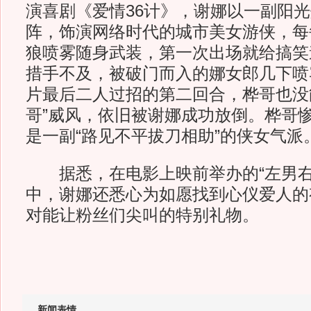
演喜剧《爱情36计》，谢娜以一副阳
阵，饰演网络时代的城市美女游侠，每
狼喷雾随身武装，第一次出场就给搞笑道
措手不及，被破门而入的娜女郎几下喷
片最后二人过招的第二回合，桦哥也没
哥”威风，依旧被谢娜成功放倒。桦哥
是一副“路见不平拔刀相助”的侠女气派
据悉，在电影上映前举办的“左男右
中，谢娜还悉心为如愿找到心仪爱人的
对能让粉丝们尖叫的特别礼物。
新闻表情