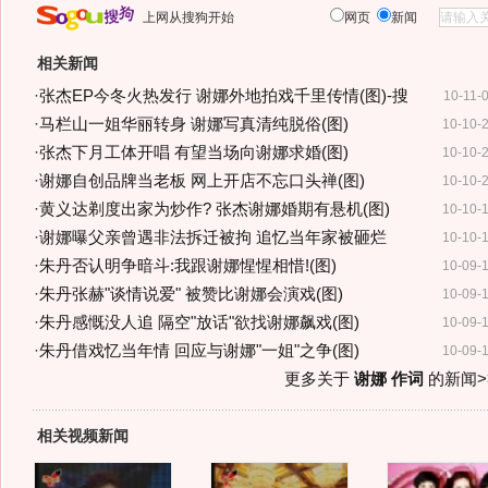
上网从搜狗开始
网页
新闻
相关新闻
·
张杰EP今冬火热发行 谢娜外地拍戏千里传情(图)-搜
10-11-
·
马栏山一姐华丽转身 谢娜写真清纯脱俗(图)
10-10-
·
张杰下月工体开唱 有望当场向谢娜求婚(图)
10-10-
·
谢娜自创品牌当老板 网上开店不忘口头禅(图)
10-10-
·
黄义达剃度出家为炒作? 张杰谢娜婚期有悬机(图)
10-10-
·
谢娜曝父亲曾遇非法拆迁被拘 追忆当年家被砸烂
10-10-
·
朱丹否认明争暗斗:我跟谢娜惺惺相惜!(图)
10-09-
·
朱丹张赫"谈情说爱" 被赞比谢娜会演戏(图)
10-09-
·
朱丹感慨没人追 隔空"放话"欲找谢娜飙戏(图)
10-09-
·
朱丹借戏忆当年情 回应与谢娜"一姐"之争(图)
10-09-
更多关于
谢娜 作词
的新闻>
相关视频新闻