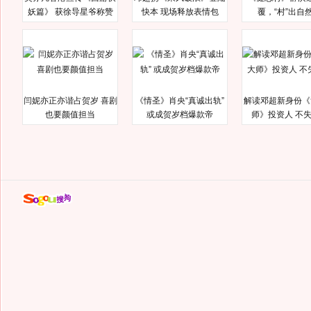
妖篇》 获徐导星爷称赞
快本 现场释放表情包
覆，“村”出自
闫妮亦正亦谐占贺岁 喜剧
《情圣》肖央“真诚出轨”
解读邓超新身份《
也要颜值担当
或成贺岁档爆款帝
师》投资人 不