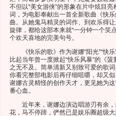
不但以“美女游侠”的形象在片中炫目亮
词，为电影奉献出一首全新歌曲《快乐
曲。从她鬼马精灵的词作、到欢乐得让
旋律，都给这部本来就“一分钟一个笑点
个欢天喜地的完美句号。
《快乐的歌》作为谢娜“阳光”“快乐
比起当年曾一度掀起“快乐风暴”的《菠
之无不及。简单清新又别致可爱的歌词
你看完整部电影后再仔细咀嚼，却又似
谢娜古灵精怪的创作天才，更见她为这
番心血。
近年来，谢娜边演边唱游刃有余，
花，马不停蹄，俨然已是娱乐圈超级大