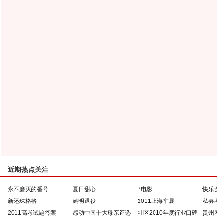
近期热点关注
永不磨灭的番号
夏日甜心
7电影
快乐
新还珠格格
姚明退役
2011上海车展
私募
2011高考试题答案
感动中国十大母亲评选
社区2010年度行业口碑
贵州