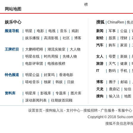
榜
网站地图
娱乐中心
搜狐
|
ChinaRen
|
焦
频道导航
|
明星
|
电影
|
电视
|
音乐
|
戏剧
新闻
|
军事
|
公益
|
|
娱乐播报
|
高清影视
|
社区
|
博客
财经
|
股票
|
理财
|
汽车
|
购车
|
家居
|
王牌栏目
|
大鹏嘚吧嘚
|
潮流实验室
|
大人物
|
明星在线
|
时尚周报
|
先锋人物
女人
|
母婴
|
新娘
|
|
电影评审团
|
电视收视榜
旅游
|
天气
|
健康
|
IT
|
数码
|
手机
|
特色频道
|
明星公益
|
好莱坞
|
香港电影
|
嘻哈音乐
|
独家
|
韩娱
|
日娱
博客
|
圈子
|
邮箱
|
天龙
|
鹿鼎记
|
短信
资料库
|
明星库
|
影视库
|
专题库
|
图片库
搜狗
|
输入法
|
地图
|
滚动新闻列表
|
往期娱首回顾
设置首页
-
搜狗输入法
-
支付中心
-
搜狐招聘
-
广告服务
-
客服中心
Copyright
©
2018 Sohu.com 
搜狐不良信息举