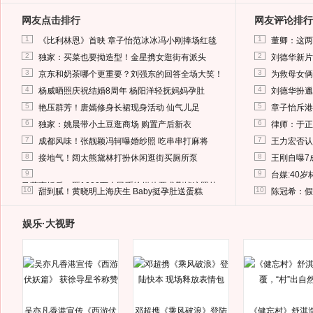
网友点击排行
网友评论排行
1
1
《比利林恩》首映 章子怡范冰冰冯小刚捧场红毯
董卿：这两
2
2
独家：买菜也要拗造型！金星携女逛街有派头
刘德华新片
3
3
京东和奶茶哪个更重要？刘强东的回答全场大笑！
为救母女俩
4
4
杨威晒照庆祝结婚8周年 杨阳洋轻抚妈妈孕肚
刘德华扮邋
5
5
艳压群芳！唐嫣修身长裙现身活动 仙气儿足
章子怡斥港
6
6
独家：姚晨带小土豆逛商场 购置产后新衣
律师：于正
7
7
成都风味！张靓颖冯轲曝婚纱照 吃串串打麻将
王力宏否认
8
8
接地气！阔太熊黛林打扮休闲逛街买厕所泵
王刚自曝7
9
9
台媒:40
马蓉离婚后，砸1000万人民币给媒体要求删掉这照片
10
10
甜到腻！黄晓明上海庆生 Baby挺孕肚送蛋糕
陈冠希：假
娱乐·大视野
吴亦凡香港宣传《西游伏
邓超携《乘风破浪》登陆
《健忘村》舒淇