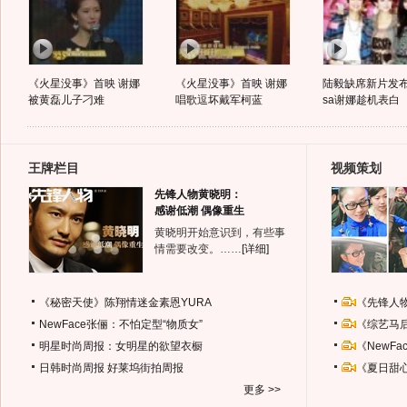
《火星没事》首映 谢娜
《火星没事》首映 谢娜
陆毅缺席新片发布
被黄磊儿子刁难
唱歌逗坏戴军柯蓝
sa谢娜趁机表白
王牌栏目
视频策划
先锋人物黄晓明：
感谢低潮 偶像重生
黄晓明开始意识到，有些事
情需要改变。……
[详细]
《秘密天使》陈翔情迷金素恩YURA
《先锋人
NewFace张俪：不怕定型“物质女”
《综艺马
明星时尚周报：女明星的欲望衣橱
《NewF
日韩时尚周报
好莱坞街拍周报
《夏日甜
更多 >>