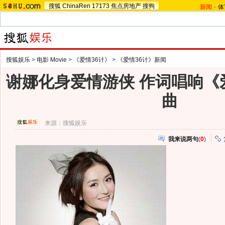
搜狐
ChinaRen
17173
焦点房地产
搜狗
新闻
-
体
搜狐娱乐
>
电影 Movie
>
《爱情36计》
>
《爱情36计》新闻
谢娜化身爱情游侠 作词唱响《
曲
来源：
搜狐娱乐
我来说两句
(
0
)