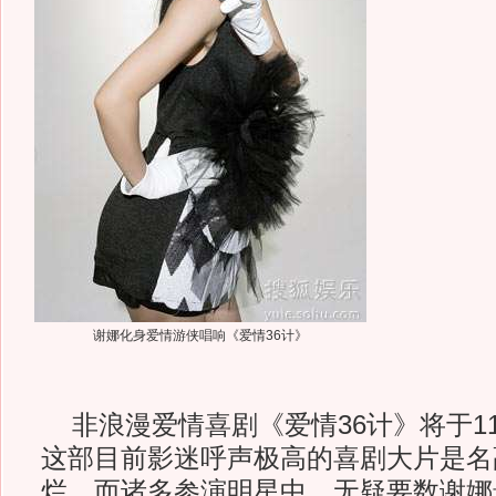
谢娜化身爱情游侠唱响《爱情36计》
非浪漫爱情喜剧《爱情36计》将于1
这部目前影迷呼声极高的喜剧大片是名
烂，而诸多参演明星中，无疑要数谢娜