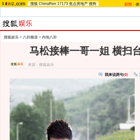
搜狐
ChinaRen
17173
焦点房地产
搜狗
新闻
-
体
搜狐娱乐
>
八卦频道
>
内地八卦
马松接棒一哥一姐 横扫
来源：
搜狐娱乐
我来说两句
(
0
)