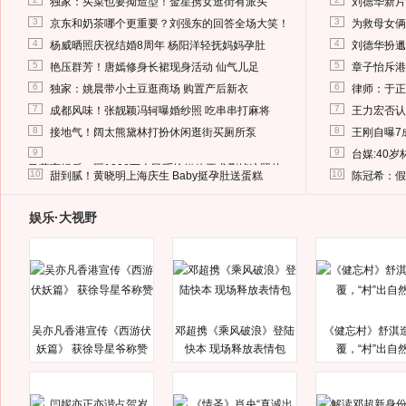
独家：买菜也要拗造型！金星携女逛街有派头
刘德华新片
3
3
京东和奶茶哪个更重要？刘强东的回答全场大笑！
为救母女俩
4
4
杨威晒照庆祝结婚8周年 杨阳洋轻抚妈妈孕肚
刘德华扮邋
5
5
艳压群芳！唐嫣修身长裙现身活动 仙气儿足
章子怡斥港
6
6
独家：姚晨带小土豆逛商场 购置产后新衣
律师：于正
7
7
成都风味！张靓颖冯轲曝婚纱照 吃串串打麻将
王力宏否认
8
8
接地气！阔太熊黛林打扮休闲逛街买厕所泵
王刚自曝7
9
9
台媒:40
马蓉离婚后，砸1000万人民币给媒体要求删掉这照片
10
10
甜到腻！黄晓明上海庆生 Baby挺孕肚送蛋糕
陈冠希：假
娱乐·大视野
吴亦凡香港宣传《西游伏
邓超携《乘风破浪》登陆
《健忘村》舒淇
妖篇》 获徐导星爷称赞
快本 现场释放表情包
覆，“村”出自