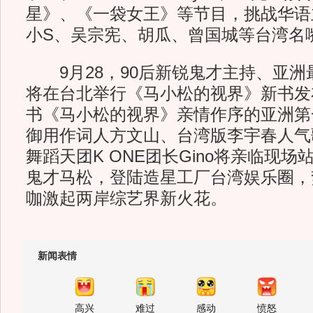
星》、《一袋女王》等节目，挑战华语
小S、吴宗宪、胡瓜、曾国城等台湾名
9月28，90后新锐鬼才主持、亚洲
将在台北举行《马小松的视界》新书发
书《马小松的视界》亲情作序的亚洲第
御用作词人方文山、台湾版李宇春人气
舞蹈天团K ONE团长Gino将亲临现
鬼才马松，登陆造星工厂台湾娱乐圈，
咖激起两岸综艺界新火花。
新闻表情
高兴
难过
感动
愤怒