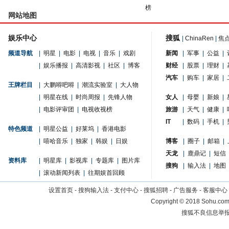
榜
网站地图
娱乐中心
搜狐
|
ChinaRen
|
焦
频道导航
|
明星
|
电影
|
电视
|
音乐
|
戏剧
新闻
|
军事
|
公益
|
|
娱乐播报
|
高清影视
|
社区
|
博客
财经
|
股票
|
理财
|
汽车
|
购车
|
家居
|
王牌栏目
|
大鹏嘚吧嘚
|
潮流实验室
|
大人物
|
明星在线
|
时尚周报
|
先锋人物
女人
|
母婴
|
新娘
|
|
电影评审团
|
电视收视榜
旅游
|
天气
|
健康
|
IT
|
数码
|
手机
|
特色频道
|
明星公益
|
好莱坞
|
香港电影
|
嘻哈音乐
|
独家
|
韩娱
|
日娱
博客
|
圈子
|
邮箱
|
天龙
|
鹿鼎记
|
短信
资料库
|
明星库
|
影视库
|
专题库
|
图片库
搜狗
|
输入法
|
地图
|
滚动新闻列表
|
往期娱首回顾
设置首页
-
搜狗输入法
-
支付中心
-
搜狐招聘
-
广告服务
-
客服中心
Copyright
©
2018 Sohu.com 
搜狐不良信息举