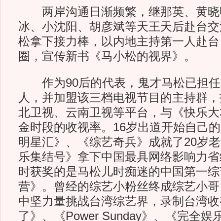
两岸沟通日渐频繁，继那英、黄晓
冰、小沈阳、胡彦斌等天王天后赴台交
松拿下接力棒，以内地主持第一人赴台
圈，宣传新书《马小松的视界》。
作为90后的代表，鬼才马松已担任
人，并加盟该三档电视节目的主持群，
北卫视、云南卫视等平台，与《快乐大
金时段的收视率。16岁出道开始自己
明星汇》、《综艺奇兵》成就了20岁
乐集结号》拿下中国最具网络影响力省
时获奖的是马松儿时痴迷的中国第一综
营》。曾经的综艺小粉丝终成综艺小哥
中坚力量挑战台湾综艺界，录制台湾收视
了》、《Power Sunday》、《完全