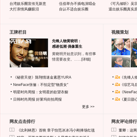
台湾娱乐圈宣传无新意
伍佰举办不插电演唱会
《可凡倾听》吴
大打亲情风赚眼泪
自认不适合娱乐圈
退出娱乐圈真实
王牌栏目
视频策划
先锋人物黄晓明：
感谢低潮 偶像重生
黄晓明开始意识到，有些事
情需要改变。……
[详细]
《秘密天使》陈翔情迷金素恩YURA
《先锋人
NewFace张俪：不怕定型“物质女”
《综艺马
明星时尚周报：女明星的欲望衣橱
《NewF
日韩时尚周报
好莱坞街拍周报
《夏日甜
更多 >>
网友点击排行
网友评论排行
1
1
《比利林恩》首映 章子怡范冰冰冯小刚捧场红毯
董卿：这两
2
2