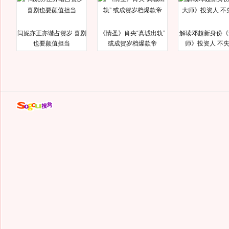
闫妮亦正亦谐占贺岁 喜剧
《情圣》肖央“真诚出轨”
解读邓超新身份《
也要颜值担当
或成贺岁档爆款帝
师》投资人 不