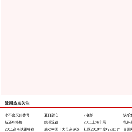
近期热点关注
永不磨灭的番号
夏日甜心
7电影
快乐
新还珠格格
姚明退役
2011上海车展
私募
2011高考试题答案
感动中国十大母亲评选
社区2010年度行业口碑
贵州