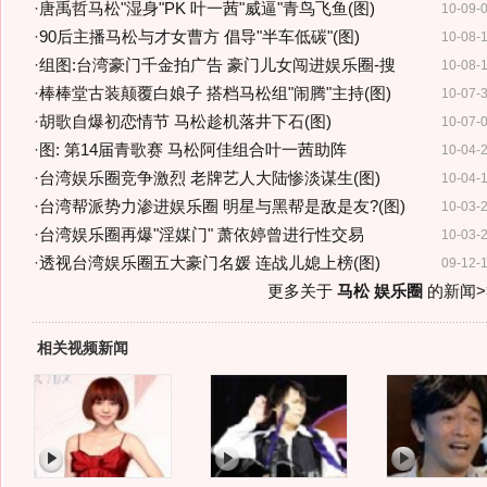
·
唐禹哲马松"湿身"PK 叶一茜"威逼"青鸟飞鱼(图)
10-09-
·
90后主播马松与才女曹方 倡导"半车低碳"(图)
10-08-
·
组图:台湾豪门千金拍广告 豪门儿女闯进娱乐圈-搜
10-08-
·
棒棒堂古装颠覆白娘子 搭档马松组"闹腾"主持(图)
10-07-
·
胡歌自爆初恋情节 马松趁机落井下石(图)
10-07-
·
图: 第14届青歌赛 马松阿佳组合叶一茜助阵
10-04-
·
台湾娱乐圈竞争激烈 老牌艺人大陆惨淡谋生(图)
10-04-
·
台湾帮派势力渗进娱乐圈 明星与黑帮是敌是友?(图)
10-03-
·
台湾娱乐圈再爆"淫媒门" 萧依婷曾进行性交易
10-03-
·
透视台湾娱乐圈五大豪门名媛 连战儿媳上榜(图)
09-12-
更多关于
马松 娱乐圈
的新闻>
相关视频新闻