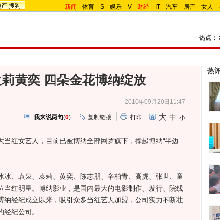
地产
搜狗
新闻
-
体育
-
S
-
娱乐
-
V
-
财经
-
IT
-
汽车
-
房产
-
女人
-
热点：
热
莉黄奕 四朵金花博纳绽放
2010年09月20日11:47
大
中
我来说两句
(
0
)
复制链接
打印
小
当红女艺人，目前已被博纳全部网罗旗下，撑起博纳“半边
冰、袁泉、袁莉、黄奕、陈志朋、辛柏青、高虎、张世、童
位当红明星。博纳影业，是国内最大的电影制作、发行、院线
博纳经纪成立以来，吸引众多当红艺人加盟，公司实力不断壮
的经纪公司。