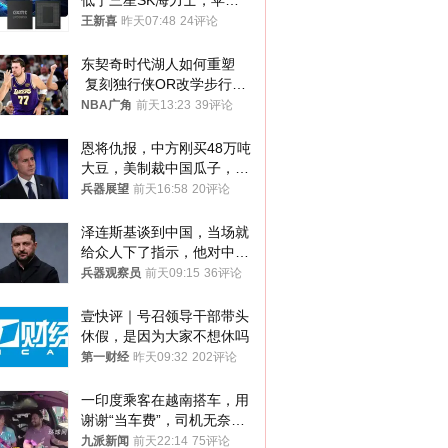
低于三星SK海力士，苹果
失去了议价权
王新喜
昨天07:48
24评论
东契奇时代湖人如何重塑
 复刻独行侠OR改学步行
者？
NBA广角
前天13:23
39评论
恩将仇报，中方刚买48万吨
大豆，美制裁中国瓜子，布
林肯措辞变了
兵器展望
前天16:58
20评论
泽连斯基谈到中国，当场就
给众人下了指示，他对中国
和中乌关系，显然又有了新
兵器观察员
前天09:15
36评论
的想法
壹快评｜号召领导干部带头
休假，是因为大家不想休吗
第一财经
昨天09:32
202评论
一印度乘客在越南搭车，用
谢谢“当车费”，司机无奈发
笑；印度网友：不代表印度
九派新闻
前天22:14
75评论