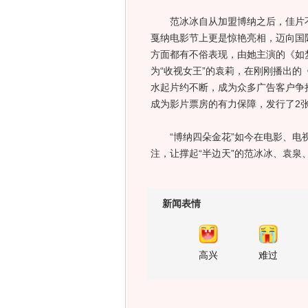
范冰冰自从加盟博纳之后，佳片不
戛纳电影节上更是惊艳亮相，迈向国
方面都有不俗表现，由她主演的《如
为“收视女王”的袁莉，在刚刚播出
水起片约不断，成为众多广告客户争
成为影片票房的有力保障，发行了2
“博纳四朵金花”如今在电影、电视
注，让撑起“半边天”的范冰冰、袁泉
新闻表情
高兴
难过