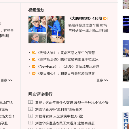
视频策划
《大鹏嘚吧嘚》416期
生
杨丽萍提菜篮逛车展 时尚
，有些事
与村姑仅一线之隔…
[详细]
[详细]
《先锋人物》：黄磊不惑之年中的智慧
《综艺马后炮》陈柏霖曝初吻属于范冰冰
《NewFace》：《北爱》导演续集玩穿越
《夏日甜心》：和夏日有关的爱情世界
更多 >>
更多 >>
网友评论排行
1
捧场红毯
董卿：这两年没什么突破 激烈竞争环境令我不安
2
有派头
刘德华新片扮“犀利哥”街头狂奔
3
全场大笑！
为救母女俩 人艺演员中数刀(图)
4
妈孕肚
刘德华扮邋遢农民工太逼真 遭警察驱赶