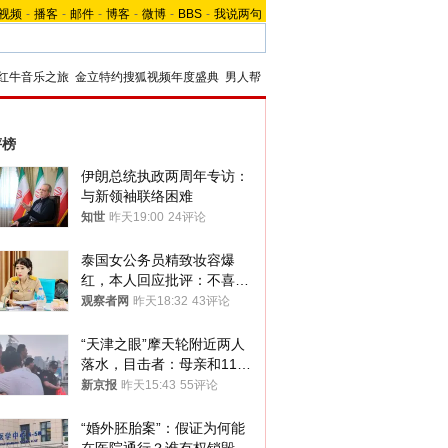
视频
-
播客
-
邮件
-
博客
-
微博
-
BBS
-
我说两句
红牛音乐之旅
金立特约搜狐视频年度盛典
男人帮
评榜
伊朗总统执政两周年专访：
与新领袖联络困难
知世
昨天19:00
24评论
泰国女公务员精致妆容爆
红，本人回应批评：不喜欢
就别看
观察者网
昨天18:32
43评论
“天津之眼”摩天轮附近两人
落水，目击者：母亲和11岁
儿子先后被打捞上岸
新京报
昨天15:43
55评论
“婚外胚胎案”：假证为何能