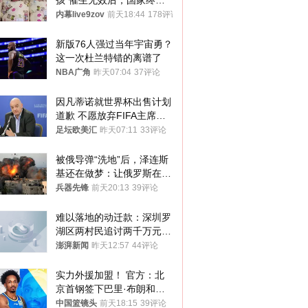
孩”催生无效后，国家终于
向住房出手了！
内幕live9zov
前天18:44
178评论
新版76人强过当年宇宙勇？
这一次杜兰特错的离谱了
NBA广角
昨天07:04
37评论
因凡蒂诺就世界杯出售计划
道歉 不愿放弃FIFA主席职
位
足坛欧美汇
昨天07:11
33评论
被俄导弹“洗地”后，泽连斯
基还在做梦：让俄罗斯在冬
季前求和？
兵器先锋
前天20:13
39评论
难以落地的动迁款：深圳罗
湖区两村民追讨两千万元动
迁款八年未果
澎湃新闻
昨天12:57
44评论
实力外援加盟！ 官方：北
京首钢签下巴里·布朗和桑
普森
中国篮镜头
前天18:15
39评论