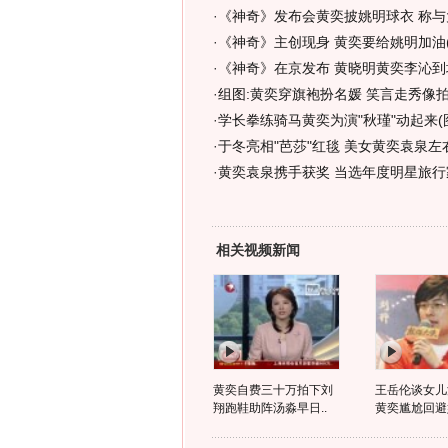
·
《神奇》发布会黄奕披姚明球衣 称与
·
《神奇》主创现身 黄奕要给姚明加油(
·
《神奇》在京发布 黄晓明黄奕李沁到场
·
组图:黄奕穿旗袍扮名媛 笑言走秀像
·
学长拳练骑马黄奕为演"秋瑾"动起来(
·
于冬亮相"芭莎"红毯 美女黄奕袁泉左右
·
黄奕袁泉携手获奖 当选年度明星旅行家
相关视频新闻
黄奕自费三十万拍下刘
王岳伦谈女儿
翔跑鞋助阵汤淼早日..
黄奕尴尬回避