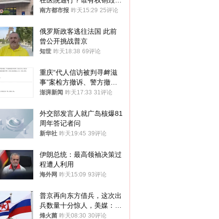
在医院通行？谁有权销毁胚
胎？
南方都市报
昨天15:29
25评论
俄罗斯政客逃往法国 此前
曾公开挑战普京
知世
昨天18:38
69评论
重庆“代人信访被判寻衅滋
事”案检方撤诉、警方撤
案，两被告人获国赔
澎湃新闻
昨天17:33
31评论
外交部发言人就广岛核爆81
周年答记者问
新华社
昨天19:45
39评论
伊朗总统：最高领袖决策过
程遭人利用
海外网
昨天15:09
93评论
普京再向东方借兵，这次出
兵数量十分惊人，美媒：俄
朝要动真格？
烽火菌
昨天08:30
30评论