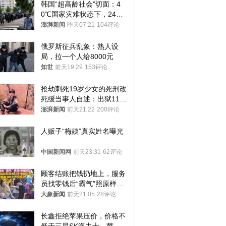
韩国“超高龄社会”切面：4
0℃国家灾难状态下，2400
名首尔老人还在巷子里收废
澎湃新闻
昨天07:21
104评论
纸
俄罗斯征兵乱象：熟人设
局，拉一个人给8000元
知世
前天19:29
153评论
抢劫刺死19岁少女的死刑改
死缓当事人自述：出狱11年
间始终刻意躲避被害人家属
澎湃新闻
前天21:22
200评论
人贩子“梅姨”真实姓名曝光
中国新闻网
前天23:31
62评论
顾客结账把钱扔地上，服务
员找零钱后“霸气”照原样扔
回去
大象新闻
前天21:05
28评论
长鑫拒绝苹果压价，价格不