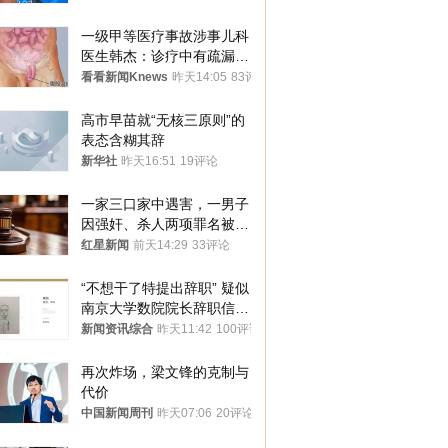
一级甲等医疗事故涉事儿科
医生韩杰：诊疗中有疏漏，
我认错，但不能认罪
看看新闻Knews
昨天14:05
83评论
高市早苗就“无核三原则”的
表态含糊其辞
新华社
昨天16:51
19评论
一家三口家中遇害，一男子
因强奸、杀人两项罪名被判
死缓 最高检介入后改判无
红星新闻
前天14:29
33评论
罪
“不想干了特提出辞职” 疑似
南京大学数院院长辞职信流
传 院方回应
新闻资讯综合
昨天11:42
100评论
再次炸场，梁文锋的克制与
代价
中国新闻周刊
昨天07:06
20评论