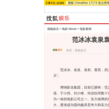
搜狐
ChinaRen
17173
焦点房
搜狐娱乐
>
电影 Movie
>
电影新闻
范冰冰袁泉袁
来源：
搜狐娱乐
范冰冰、袁泉、袁莉、黄奕，四大
天”。
博纳影业集团，目前已拥有：范冰
谣、于小伟、刘小锋、何佳怡等数十
为一体的电影公司之一。实力雄厚的
大，逐渐成为国内极具竞争力和实力