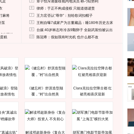
5
儿足
章子怡斥港媒歧视内地演员 称刁钻势利
6
衣
律师：于正不构成侵权 只能道德谴责
7
打麻将
王力宏否认“辱华”：别给歌词扣帽子
8
所泵
王刚自曝7成家产为古董藏品：睡180年历史古床
9
台媒:40岁林志玲冷冻9颗卵子 全副武装怕被认出
删掉这照片
10
送蛋糕
陈冠希：假如我有时光机 也什么都不改
破浪》登陆
《健忘村》舒淇造型颠
Clara克拉拉空降古都 红
释放表情包
覆，“村”出自然美
裙亮相喜庆迎新
“真诚出轨”
解读邓超新身份《复合大
胡军澳门电影节影帝加冕