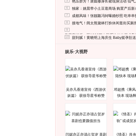
5
艳压群芳！唐嫣修身长裙现身活动 仙气
6
独家：姚晨带小土豆逛商场 购置产后新
7
成都风味！张靓颖冯轲曝婚纱照 吃串串
8
接地气！阔太熊黛林打扮休闲逛街买厕
9
马蓉离婚后，砸1000万人民币给媒体要求
10
甜到腻！黄晓明上海庆生 Baby挺孕肚
娱乐·大视野
吴亦凡香港宣传《西游伏
邓超携《乘风
妖篇》 获徐导星爷称赞
快本 现场
闫妮亦正亦谐占贺岁 喜剧
《情圣》肖央