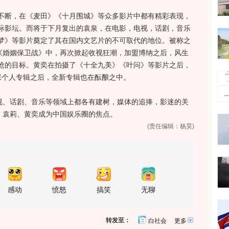
断，在《麦田》《十月围城》等众多影片中都有精彩表现，
际影坛。而将于下月复出的袁泉，在电影，电视，话剧，音乐
梦》等影片奠定了其在国内文艺片的不可取代的地位。被称之
的《婚姻保卫战》中，再次掀起收视狂潮，加盟博纳之后，风生
抢的目标。黄奕在拍摄了《十全九美》《叶问》等影片之后，
张个人专辑之后，全新专辑也在酝酿之中。
、话剧、音乐等领域上都各有建树，媒体的追捧，影迷的关
、袁莉、黄奕成为中国娱乐圈的焦点。
(责任编辑：杨昊)
感动
愤怒
搞笑
无聊
转发至：
白社会
更多
开