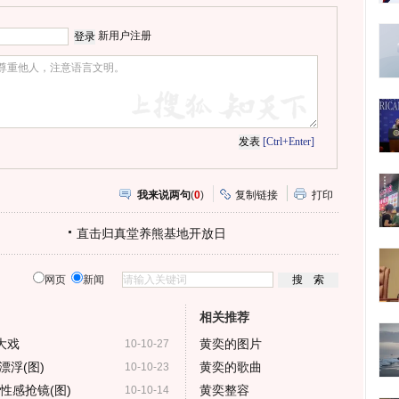
心
人
网
人
豆
网
瓣
爱
新用户注册
分
享
[Ctrl+Enter]
我来说两句
(
0
)
复制链接
打印
直击归真堂养熊基地开放日
网页
新闻
相关推荐
大戏
黄奕的图片
10-10-27
浮(图)
黄奕的歌曲
10-10-23
性感抢镜(图)
黄奕整容
10-10-14