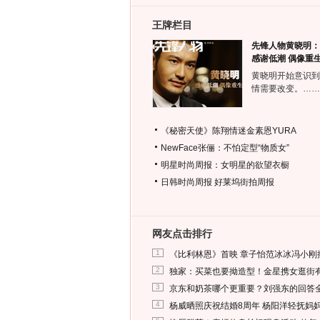
王牌栏目
先锋人物黄晓明：
感谢低潮 偶像重
黄晓明开始意识到
情需要改变。……
《秘密天使》陈翔情迷金素恩YURA
NewFace张俪：不怕定型“物质女”
明星时尚周报：女明星的欲望衣橱
日韩时尚周报
好莱坞街拍周报
网友点击排行
1
《比利林恩》首映 章子怡范冰冰冯小刚
2
独家：买菜也要拗造型！金星携女逛街
3
京东和奶茶哪个更重要？刘强东的回答
4
杨威晒照庆祝结婚8周年 杨阳洋轻抚妈