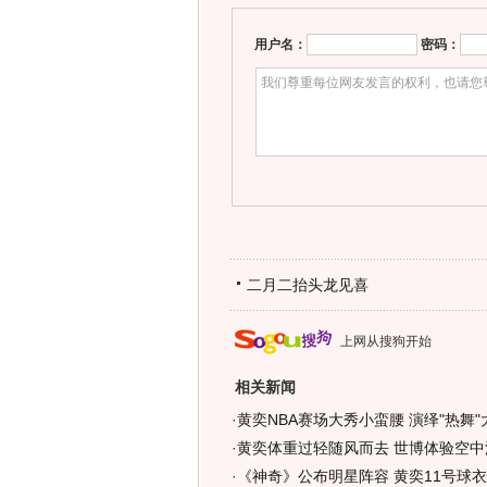
用户名：
密码：
二月二抬头龙见喜
上网从搜狗开始
相关新闻
·
黄奕NBA赛场大秀小蛮腰 演绎"热舞"
·
黄奕体重过轻随风而去 世博体验空中漂
·
《神奇》公布明星阵容 黄奕11号球衣