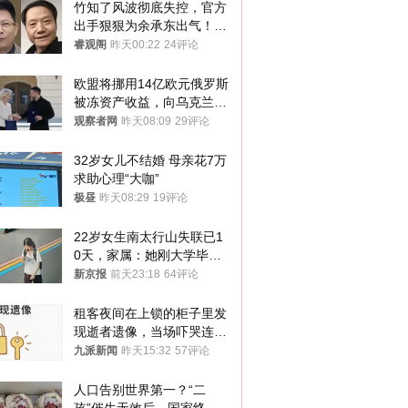
竹知了风波彻底失控，官方
出手狠狠为余承东出气！雷
军果然没说错
睿观阁
昨天00:22
24评论
欧盟将挪用14亿欧元俄罗斯
被冻资产收益，向乌克兰提
供援助
观察者网
昨天08:09
29评论
32岁女儿不结婚 母亲花7万
求助心理“大咖”
极昼
昨天08:29
19评论
22岁女生南太行山失联已1
0天，家属：她刚大学毕业
想到山里旅行
新京报
前天23:18
64评论
租客夜间在上锁的柜子里发
现逝者遗像，当场吓哭连夜
搬离，房东退还押金
九派新闻
昨天15:32
57评论
人口告别世界第一？“二