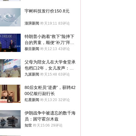
宇树科技发行价150.8元
澎湃新闻
昨天19:11
83评论
特朗普小跑着“救下”险摔下
台的男童，顺便“补刀”拜
登：“我可不想他像拜登一
极目新闻
昨天12:13
43评论
样摔下来”
父母为陪女儿在大学食堂承
包档口2年，女儿发声：初
衷是为了陪伴，毕业后将不
九派新闻
昨天15:48
63评论
再营业
80后女柜员“逆袭”，获聘42
00亿银行副行长
红星新闻
昨天13:20
32评论
伊朗战争中被遗忘的数千海
员：困守霍尔木兹
知世
昨天15:06
29评论