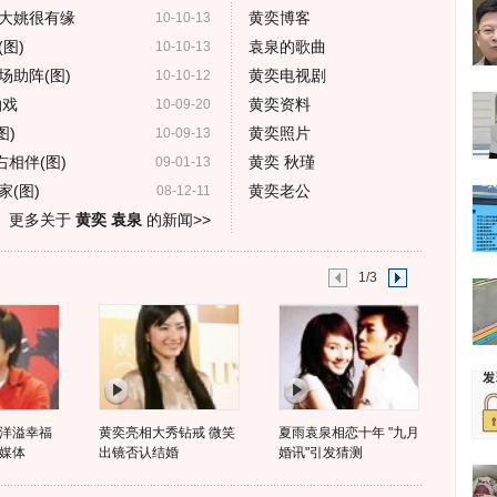
大姚很有缘
黄奕博客
10-10-13
图)
袁泉的歌曲
10-10-13
助阵(图)
黄奕电视剧
10-10-12
拍戏
黄奕资料
10-09-20
图)
黄奕照片
10-09-13
相伴(图)
黄奕 秋瑾
09-01-13
(图)
黄奕老公
08-12-11
更多关于
黄奕 袁泉
的新闻>>
1/3
洋溢幸福
黄奕亮相大秀钻戒 微笑
夏雨袁泉相恋十年 "九月
媒体
出镜否认结婚
婚讯"引发猜测