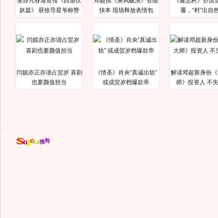
吴亦凡香港宣传《西游伏
邓超携《乘风破浪》登陆
《健忘村》舒淇
妖篇》 获徐导星爷称赞
快本 现场释放表情包
覆，“村”出自
闫妮亦正亦谐占贺岁 喜剧
《情圣》肖央“真诚出轨”
解读邓超新身份《
也要颜值担当
或成贺岁档爆款帝
师》投资人 不