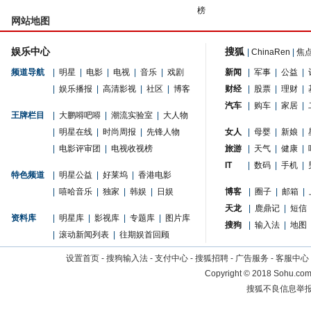
榜
网站地图
娱乐中心
搜狐
|
ChinaRen
|
焦
频道导航
|
明星
|
电影
|
电视
|
音乐
|
戏剧
新闻
|
军事
|
公益
|
|
娱乐播报
|
高清影视
|
社区
|
博客
财经
|
股票
|
理财
|
汽车
|
购车
|
家居
|
王牌栏目
|
大鹏嘚吧嘚
|
潮流实验室
|
大人物
|
明星在线
|
时尚周报
|
先锋人物
女人
|
母婴
|
新娘
|
|
电影评审团
|
电视收视榜
旅游
|
天气
|
健康
|
IT
|
数码
|
手机
|
特色频道
|
明星公益
|
好莱坞
|
香港电影
|
嘻哈音乐
|
独家
|
韩娱
|
日娱
博客
|
圈子
|
邮箱
|
天龙
|
鹿鼎记
|
短信
资料库
|
明星库
|
影视库
|
专题库
|
图片库
搜狗
|
输入法
|
地图
|
滚动新闻列表
|
往期娱首回顾
设置首页
-
搜狗输入法
-
支付中心
-
搜狐招聘
-
广告服务
-
客服中心
Copyright
©
2018 Sohu.com 
搜狐不良信息举