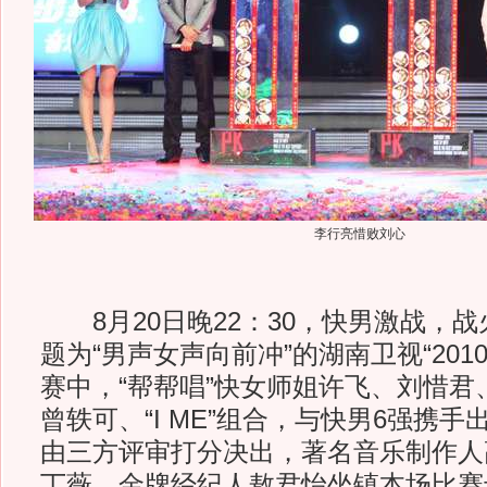
李行亮惜败刘心
8月20日晚22：30，快男激战，
题为“男声女声向前冲”的湖南卫视“201
赛中，“帮帮唱”快女师姐许飞、刘惜君
曾轶可、“I ME”组合，与快男6强携
由三方评审打分决出，著名音乐制作人
丁薇，金牌经纪人敖君怡坐镇本场比赛