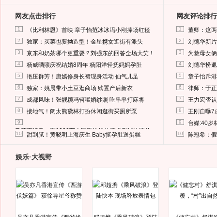
网友点击排行
网友评论排行
1
1
《比利林恩》首映 章子怡范冰冰冯小刚捧场红毯
董卿：这两
2
2
独家：买菜也要拗造型！金星携女逛街有派头
刘德华新片
3
3
京东和奶茶哪个更重要？刘强东的回答全场大笑！
为救母女俩
4
4
杨威晒照庆祝结婚8周年 杨阳洋轻抚妈妈孕肚
刘德华扮邋
5
5
艳压群芳！唐嫣修身长裙现身活动 仙气儿足
章子怡斥港
6
6
独家：姚晨带小土豆逛商场 购置产后新衣
律师：于正
7
7
成都风味！张靓颖冯轲曝婚纱照 吃串串打麻将
王力宏否认
8
8
接地气！阔太熊黛林打扮休闲逛街买厕所泵
王刚自曝7
9
9
台媒:40
马蓉离婚后，砸1000万人民币给媒体要求删掉这照片
10
10
甜到腻！黄晓明上海庆生 Baby挺孕肚送蛋糕
陈冠希：假
娱乐·大视野