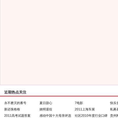
近期热点关注
永不磨灭的番号
夏日甜心
7电影
快乐
新还珠格格
姚明退役
2011上海车展
私募
2011高考试题答案
感动中国十大母亲评选
社区2010年度行业口碑
贵州