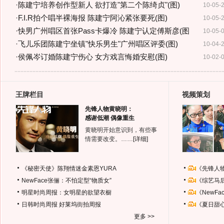
·
陈建宁培养创作型新人 欲打造"第二个陈绮贞"(图)
10-05-
·
F.I.R拍个唱半裸海报 陈建宁阿沁紧张要死(图)
10-05-
·
快男广州唱区首张Pass卡爆冷 陈建宁认定傅斯彦(图
10-05-
·
飞儿乐团陈建宁坐镇"快乐男生"广州唱区评委(图)
10-04-
·
侯佩岑订婚陈建宁伤心 女方戏言悔婚安慰(图)
10-02-
王牌栏目
视频策划
先锋人物黄晓明：
感谢低潮 偶像重生
黄晓明开始意识到，有些事
情需要改变。……
[详细]
《秘密天使》陈翔情迷金素恩YURA
《先锋人
NewFace张俪：不怕定型“物质女”
《综艺马
明星时尚周报：女明星的欲望衣橱
《NewF
日韩时尚周报
好莱坞街拍周报
《夏日甜
更多 >>