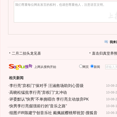
我来
二月二抬头龙见喜
直击归真堂养
上网从搜狗开始
网页
新闻
相关新闻
·
李行亮"弃权门"保对手 汪涵救场助刘心晋级
10-08-
·
高晓松猛批李行亮"弃权门"太冲动
10-08-
·
评委默认"快男"不单挑唱功 李行亮主动放弃PK
10-08-
·
快男李行亮倔强前行的"音乐之路"
10-08-
·
组图:FIR陈建宁创音乐社 戴佩妮樱桃帮祝贺-搜狐音
10-06-