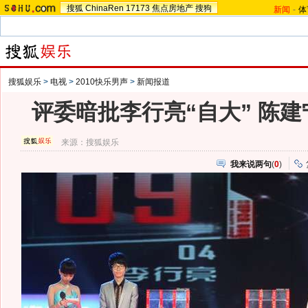
搜狐
ChinaRen
17173
焦点房地产
搜狗
新闻
-
体
搜狐娱乐
>
电视
>
2010快乐男声
>
新闻报道
评委暗批李行亮“自大” 陈
来源：
搜狐娱乐
我来说两句
(
0
)