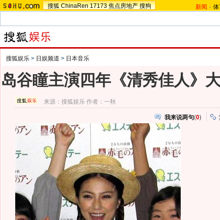
搜狐
ChinaRen
17173
焦点房地产
搜狗
新闻
-
体
搜狐娱乐
>
日娱频道
>
日本音乐
岛谷瞳主演四年《清秀佳人》
来源：
搜狐娱乐
作者：一秋
我来说两句
(
0
)