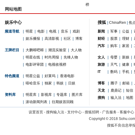
榜
网站地图
娱乐中心
搜狐
|
ChinaRen
|
焦
频道导航
|
明星
|
电影
|
电视
|
音乐
|
戏剧
新闻
|
军事
|
公益
|
|
娱乐播报
|
高清影视
|
社区
|
博客
财经
|
股票
|
理财
|
汽车
|
购车
|
家居
|
王牌栏目
|
大鹏嘚吧嘚
|
潮流实验室
|
大人物
|
明星在线
|
时尚周报
|
先锋人物
女人
|
母婴
|
新娘
|
|
电影评审团
|
电视收视榜
旅游
|
天气
|
健康
|
IT
|
数码
|
手机
|
特色频道
|
明星公益
|
好莱坞
|
香港电影
|
嘻哈音乐
|
独家
|
韩娱
|
日娱
博客
|
圈子
|
邮箱
|
天龙
|
鹿鼎记
|
短信
资料库
|
明星库
|
影视库
|
专题库
|
图片库
搜狗
|
输入法
|
地图
|
滚动新闻列表
|
往期娱首回顾
设置首页
-
搜狗输入法
-
支付中心
-
搜狐招聘
-
广告服务
-
客服中心
Copyright
©
2018 Sohu.com 
搜狐不良信息举