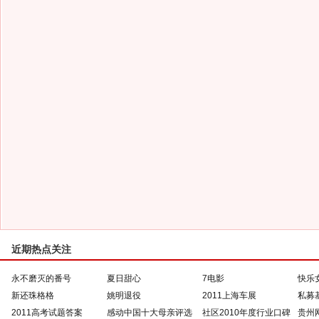
近期热点关注
永不磨灭的番号
夏日甜心
7电影
快乐
新还珠格格
姚明退役
2011上海车展
私募
2011高考试题答案
感动中国十大母亲评选
社区2010年度行业口碑
贵州