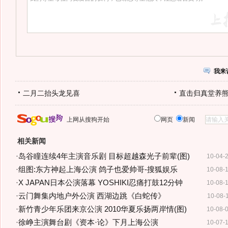
我来
二月二抬头龙见喜
直击归真堂养
上网从搜狗开始
网页
新闻
相关新闻
·
岛谷瞳连续4年主演音乐剧 目标超越森光子前辈(图)
10-04-
·
组图:东方神起上海公演 鸽子也爱帅哥-搜狐娱乐
10-08-
·
X JAPAN日本公演落幕 YOSHIKI忍痛打鼓12分钟
10-08-
·
云门舞集内地户外公演 西湖边跳《白蛇传》
10-08-
·
新竹青少年乐团来京公演 2010华夏乐扬两岸情(图)
10-08-
·
徐峥主演舞台剧《资本·论》下月上海公演
10-07-