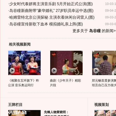
·
少女时代泰妍将主演音乐剧 5月开始正式公演(图)
10-03-
·
岛谷瞳新曲附带"豪华婚礼" 27岁职员幸运中选(图)
09-04-
·
哈姆雷特北京公演探秘 主演衣着休闲台词雷人(图)
09-03-
·
岛谷瞳宣传新歌下血本 模拟婚礼亲上阵(图)
09-03-
更多关于
岛谷瞳
的新闻>
相关视频新闻
《相聚在五环旗下》昨
曲剧《少年天子》精彩
郑元畅首度参演
公演 音乐奥运同行
片段
坦言自己压力很
王牌栏目
视频策划
先锋人物黄晓明：