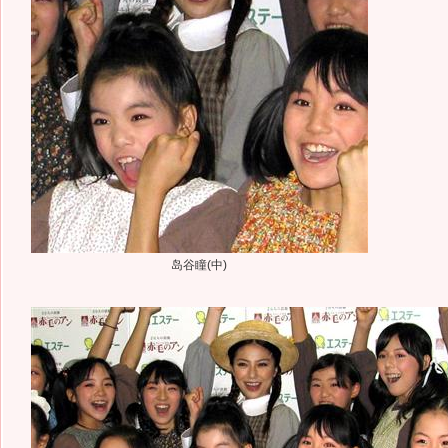
岛谷瞳(中)