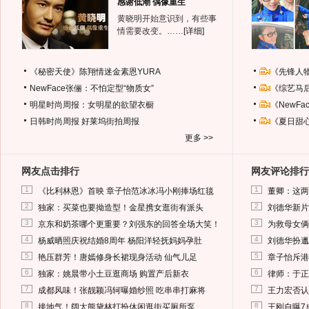
感谢低潮 偶像重生
黄晓明开始意识到，有些事
情需要改变。……
[详细]
《秘密天使》陈翔情迷金素恩YURA
《先锋人
NewFace张俪：不怕定型“物质女”
《综艺马
明星时尚周报：女明星的欲望衣橱
《NewF
日韩时尚周报
好莱坞街拍周报
《夏日甜
更多 >>
网友点击排行
网友评论排行
1
1
《比利林恩》首映 章子怡范冰冰冯小刚捧场红毯
董卿：这两
2
2
独家：买菜也要拗造型！金星携女逛街有派头
刘德华新片
3
3
京东和奶茶哪个更重要？刘强东的回答全场大笑！
为救母女俩
4
4
杨威晒照庆祝结婚8周年 杨阳洋轻抚妈妈孕肚
刘德华扮邋
5
5
艳压群芳！唐嫣修身长裙现身活动 仙气儿足
章子怡斥港
6
6
独家：姚晨带小土豆逛商场 购置产后新衣
律师：于正
7
7
成都风味！张靓颖冯轲曝婚纱照 吃串串打麻将
王力宏否认
8
8
接地气！阔太熊黛林打扮休闲逛街买厕所泵
王刚自曝7