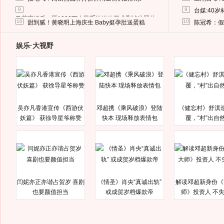
9
9
台媒:40
马蓉离婚后，砸1000万人民币给媒体要求删掉这照片
10
10
甜到腻！黄晓明上海庆生 Baby挺孕肚送蛋糕
陈冠希：假
娱乐·大视野
吴亦凡香港宣传《西游伏
邓超携《乘风破浪》登陆
《健忘村》舒淇
妖篇》 获徐导星爷称赞
快本 现场释放表情包
覆，“村”出自
闫妮亦正亦谐占贺岁 喜剧
《情圣》肖央“真诚出轨”
解读邓超新身份《
也要颜值担当
或成贺岁档爆款帝
师》投资人 不