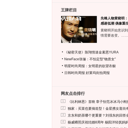
王牌栏目
先锋人物黄晓明：
感谢低潮 偶像重
黄晓明开始意识到
情需要改变。……
《秘密天使》陈翔情迷金素恩YURA
NewFace张俪：不怕定型“物质女”
明星时尚周报：女明星的欲望衣橱
日韩时尚周报
好莱坞街拍周报
网友点击排行
1
《比利林恩》首映 章子怡范冰冰冯小刚
2
独家：买菜也要拗造型！金星携女逛街
3
京东和奶茶哪个更重要？刘强东的回答
4
杨威晒照庆祝结婚8周年 杨阳洋轻抚妈