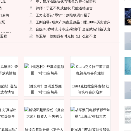
5
儿足
章子怡斥港媒歧视内地演员 称刁钻势利
6
衣
律师：于正不构成侵权 只能道德谴责
7
打麻将
王力宏否认“辱华”：别给歌词扣帽子
8
所泵
王刚自曝7成家产为古董藏品：睡180年历史古床
9
台媒:40岁林志玲冷冻9颗卵子 全副武装怕被认出
删掉这照片
10
送蛋糕
陈冠希：假如我有时光机 也什么都不改
破浪》登陆
《健忘村》舒淇造型颠
Clara克拉拉空降古都 红
释放表情包
覆，“村”出自然美
裙亮相喜庆迎新
“真诚出轨”
解读邓超新身份《复合大
胡军澳门电影节影帝加冕