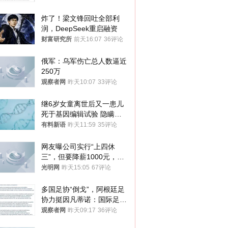
炸了！梁文锋回吐全部利
润，DeepSeek重启融资
财富研究所
前天16:07
36评论
俄军：乌军伤亡总人数逼近
250万
观察者网
昨天10:07
33评论
继6岁女童离世后又一患儿
死于基因编辑试验 隐瞒一
年才对外披露
有料新语
昨天11:59
35评论
网友曝公司实行“上四休
三”，但要降薪1000元，不
接受只能辞职
光明网
昨天15:05
67评论
多国足协“倒戈”，阿根廷足
协力挺因凡蒂诺：国际足联
今后应继续在其领导下前行
观察者网
昨天09:17
36评论