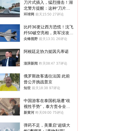
刀片式插入，猛烈撞击！湖
北警方提醒：这种“刀片超
车”，太危险了
环球网
前天15:50
27评论
比歼36更让西方恐慌！沈飞
歼50破空亮相，美军没攻克
的技术被拿下
尖锋视野
前天13:31
26评论
阿根廷足协力挺因凡蒂诺
澎湃新闻
昨天08:47
37评论
俄罗斯政客逃往法国 此前
曾公开挑战普京
知世
前天18:38
97评论
中国游客在泰国机场遭“歧
视性手势”，泰方责令全面
调查，对责任人采取最严厉
新黄河
昨天09:00
75评论
处分
弹药不足，美重启“超级大