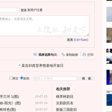
心
人
网
人
豆
网
瓣
爱
新用户注册
分
享
[Ctrl+Enter]
我来说两句
(
0
)
复制链接
打印
直击归真堂养熊基地开放日
网页
新闻
相关推荐
兰河 1(图)
桃李杯剧目
10-07-15
-阳光》(图)
京剧剧目名
10-07-14
特色(图)
新版三国剧目
10-07-07