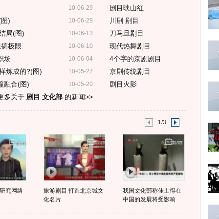
剧目映山红
10-06-29
图)
川剧 剧目
10-06-29
局(图)
刀马旦剧目
10-06-13
恶搞极限
现代热舞剧目
10-06-10
职场
4个字的京剧剧目
10-06-04
炼成的?(图)
京剧传统剧目
10-05-27
融合(图)
剧目火影
10-05-20
更多关于
剧目 文化部
的新闻>>
1/3
研究网络
旅游剧目 打造北京城文
我国文化部称佳士得在
化名片
中国的发展将受影响