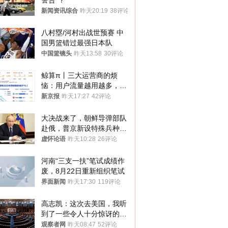
警告”？
新闻资讯综合
昨天20:19
38评论
八村塁/河村出战世预赛 中
国男篮错过最强日本队
中国篮镜头
昨天13:58
30评论
鲸算π丨三大运营商的烦
恼：用户流量越用越多，收
入却越来越少
新京报
昨天17:27
42评论
大决战来了，朝鲜导弹部队
赴俄，普京新设特殊兵种，
76岁老将扛旗
虚怀论语
昨天10:28
26评论
河南“三支一扶”笔试成绩作
废，8月22日重新组织笔试
界面新闻
昨天17:30
119评论
高志凯：这次去美国，我听
到了一些令人十分惊讶的消
息
观察者网
昨天08:47
52评论