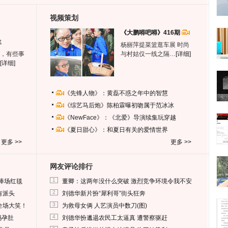
视频策划
《大鹏嘚吧嘚》416期
生
杨丽萍提菜篮逛车展 时尚
，有些事
与村姑仅一线之隔…
[详细]
[详细]
《先锋人物》：黄磊不惑之年中的智慧
《综艺马后炮》陈柏霖曝初吻属于范冰冰
《NewFace》：《北爱》导演续集玩穿越
《夏日甜心》：和夏日有关的爱情世界
更多 >>
更多 >>
网友评论排行
1
捧场红毯
董卿：这两年没什么突破 激烈竞争环境令我不安
2
有派头
刘德华新片扮“犀利哥”街头狂奔
3
全场大笑！
为救母女俩 人艺演员中数刀(图)
4
妈孕肚
刘德华扮邋遢农民工太逼真 遭警察驱赶