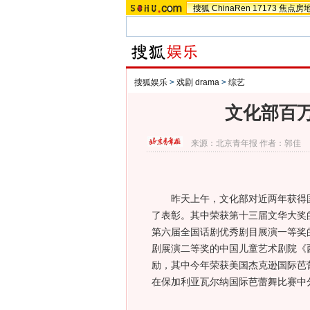
搜狐
ChinaRen
17173
焦点房
搜狐娱乐
>
戏剧 drama
>
综艺
文化部百
来源：
北京青年报
作者：郭佳
昨天上午，文化部对近两年获得国
了表彰。其中荣获第十三届文华大奖
第六届全国话剧优秀剧目展演一等奖
剧展演二等奖的中国儿童艺术剧院《
励，其中今年荣获美国杰克逊国际芭
在保加利亚瓦尔纳国际芭蕾舞比赛中