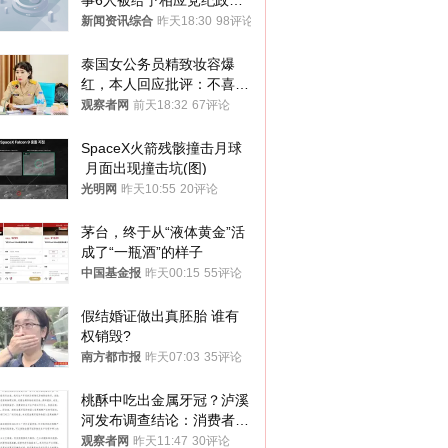
事6人被给予相应党纪政务
处分和组织处理
新闻资讯综合
昨天18:30
98评论
泰国女公务员精致妆容爆
红，本人回应批评：不喜欢
就别看
观察者网
前天18:32
67评论
SpaceX火箭残骸撞击月球
 月面出现撞击坑(图)
光明网
昨天10:55
20评论
茅台，终于从“液体黄金”活
成了“一瓶酒”的样子
中国基金报
昨天00:15
55评论
假结婚证做出真胚胎 谁有
权销毁?
南方都市报
昨天07:03
35评论
桃酥中吃出金属牙冠？泸溪
河发布调查结论：消费者已
澄清，所发视频情况不属实
观察者网
昨天11:47
30评论