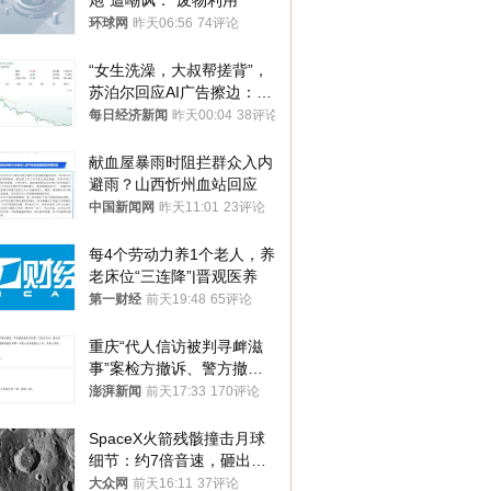
炮”遭嘲讽：“废物利用”
环球网
昨天06:56
74评论
“女生洗澡，大叔帮搓背”，
苏泊尔回应AI广告擦边：视
频全下架，已强化内容管理
每日经济新闻
昨天00:04
38评论
与审核
献血屋暴雨时阻拦群众入内
避雨？山西忻州血站回应
中国新闻网
昨天11:01
23评论
每4个劳动力养1个老人，养
老床位“三连降”|晋观医养
第一财经
前天19:48
65评论
重庆“代人信访被判寻衅滋
事”案检方撤诉、警方撤
案，两被告人获国赔
澎湃新闻
前天17:33
170评论
SpaceX火箭残骸撞击月球
细节：约7倍音速，砸出直
径约30米撞击坑
大众网
前天16:11
37评论