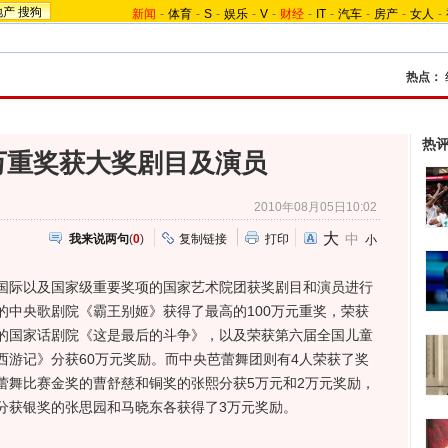
地产
搜狗
新闻
-
体育
-
S
-
娱乐
-
V
-
财经
-
IT
-
汽车
-
房产
-
女人
-
热点：
热
万重奖获大奖剧目及演员
2010年08月05日10:02
大
中
我来说两句
(
0
)
复制链接
打印
小
际以及国家级重要奖项的国家艺术院团获奖剧目和演员进行
的中央歌剧院《霸王别姬》获得了最高的100万元重奖，荣获
的国家话剧院《这是最后的斗争》，以及荣获第六届全国儿童
西游记》分获60万元奖励。而中央芭蕾舞团则有4人荣获了奖
蕾舞比赛金奖的曹舒慈和铜奖的张熙分获5万元和2万元奖励，
分获银奖的张思园和马晓东各获得了3万元奖励。