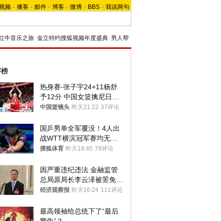
视频
-
播客
-
邮件
-
博客
-
微博
-
BBS
-
我说两句
红牛音乐之旅
金立特约搜狐视频年度盛典
男人帮
评榜
热身赛-张子宇24+11杨舒
予12分 中国女篮擒尼日利
亚
中国篮镜头
昨天21:22
37评论
国乒男单全军覆没！4人出
战WTT横滨冠军赛均无缘
八强
搜狐体育
昨天18:45
79评论
因严重违纪违法 金融监管
总局原局长李云泽被罢免全
国人大代表
经济观察报
昨天16:24
111评论
最高领袖给总统下了“最后