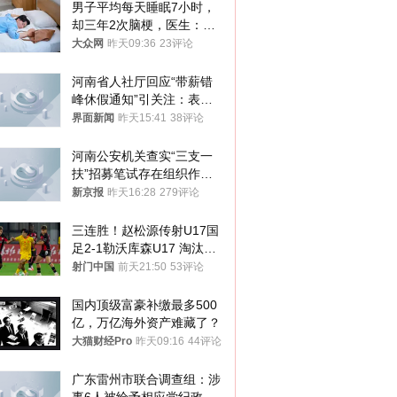
男子平均每天睡眠7小时，
却三年2次脑梗，医生：这
样睡觉更伤身
大众网
昨天09:36
23评论
河南省人社厅回应“带薪错
峰休假通知”引关注：表述
不够准确，待修改后印发
界面新闻
昨天15:41
38评论
河南公安机关查实“三支一
扶”招募笔试存在组织作弊
犯罪行为
新京报
昨天16:28
279评论
三连胜！赵松源传射U17国
足2-1勒沃库森U17 淘汰赛
将战河床
射门中国
前天21:50
53评论
国内顶级富豪补缴最多500
亿，万亿海外资产难藏了？
大猫财经Pro
昨天09:16
44评论
广东雷州市联合调查组：涉