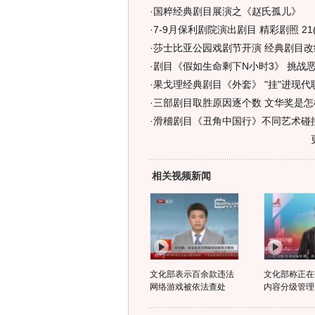
·
国粹经典剧目展演之《赵氏孤儿》
·
7-9月保利剧院演出剧目 精彩剧照 21(
·
莎士比亚公园戏剧节开演 经典剧目改结
·
剧目《假如生命剩下N小时3》 挑战
·
果戈理经典剧目《外套》 "挂"进现代
·
三部剧目取胜原因逐个数 文华奖是怎样
·
滑稽剧目《丑角中国行》不同艺术碰撞
相关视频新闻
文化部表示百余款违法
文化部称正在
网络游戏被依法查处
内容分级管理