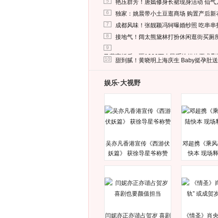
5
艳压群芳！唐嫣修身长裙现身活动 仙气
6
独家：姚晨带小土豆逛商场 购置产后新
7
成都风味！张靓颖冯轲曝婚纱照 吃串串
8
接地气！阔太熊黛林打扮休闲逛街买厕
9
马蓉离婚后，砸1000万人民币给媒体要求
10
甜到腻！黄晓明上海庆生 Baby挺孕肚
娱乐·大视野
吴亦凡香港宣传《西游伏
邓超携《乘风
妖篇》 获徐导星爷称赞
快本 现场
闫妮亦正亦谐占贺岁 喜剧
《情圣》肖央