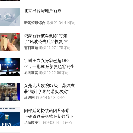
北京出台房地产新政
新闻资讯综合
昨天21:34
41评论
鸿蒙智行被曝删除“竹知
了”风波公告后又恢复 官媒
曾力挺：劝华为要大度的，
有料新语
昨天16:07
175评论
你们适不适合？
宇树王兴兴身家已超180
亿，一批90后新贵也将诞生
界面新闻
昨天10:22
59评论
又是北大数院07级！苏炜杰
获“统计学界的诺贝尔奖”
环球网
昨天14:57
30评论
阿根廷足协致函因凡蒂诺：
正确道路是继续在您领导下
足坛欧美汇
昨天08:16
56评论