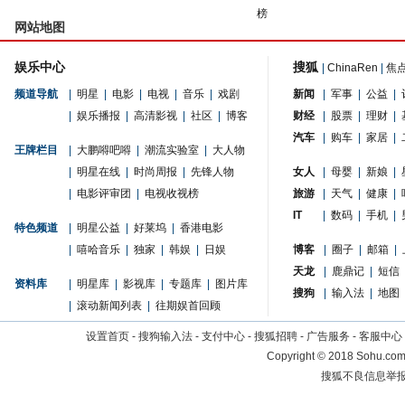
榜
网站地图
娱乐中心
搜狐
|
ChinaRen
|
焦
频道导航
|
明星
|
电影
|
电视
|
音乐
|
戏剧
新闻
|
军事
|
公益
|
|
娱乐播报
|
高清影视
|
社区
|
博客
财经
|
股票
|
理财
|
汽车
|
购车
|
家居
|
王牌栏目
|
大鹏嘚吧嘚
|
潮流实验室
|
大人物
|
明星在线
|
时尚周报
|
先锋人物
女人
|
母婴
|
新娘
|
|
电影评审团
|
电视收视榜
旅游
|
天气
|
健康
|
IT
|
数码
|
手机
|
特色频道
|
明星公益
|
好莱坞
|
香港电影
|
嘻哈音乐
|
独家
|
韩娱
|
日娱
博客
|
圈子
|
邮箱
|
天龙
|
鹿鼎记
|
短信
资料库
|
明星库
|
影视库
|
专题库
|
图片库
搜狗
|
输入法
|
地图
|
滚动新闻列表
|
往期娱首回顾
设置首页
-
搜狗输入法
-
支付中心
-
搜狐招聘
-
广告服务
-
客服中心
Copyright
©
2018 Sohu.com 
搜狐不良信息举