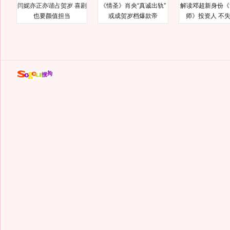
闫妮亦正亦谐占贺岁 喜剧
《情圣》肖央“真诚出轨”
解读邓超新身份《
也要颜值担当
或成贺岁档爆款帝
师》投资人 不