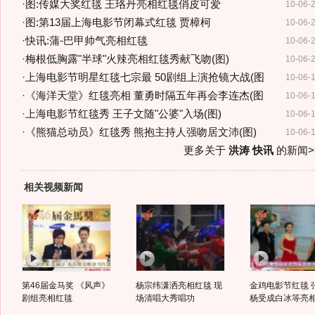
·
图:传媒大奖红毯 王珞丹亮相红毯俏皮可爱
10-06-
·
图:第13届上海电影节闭幕式红毯 贾樟柯
10-06-
·
快讯:蒲-巴甲帅气亮相红毯
10-06-
·
梅根低胸露"半球"火辣亮相红毯秀献飞吻(图)
10-06-
·
上海电影节明星红毯七宗最 50剧组上演抢镜大战(图
10-06-
·
《海洋天堂》红毯亮相 董勇时隔五年再会李连杰(图
10-06-
·
上海电影节红毯秀 王子文随"公婆"入场(图)
10-06-
·
《熊猫总动员》红毯秀 熊抱主持人强吻居文沛(图)
10-06-
更多关于
洪涛 快讯
的新闻>
相关视频新闻
第46届金马奖 《风声》
杨宗纬潇洒亮相红毯 现
金鸡电影节红毯 
剧组亮相红毯
场清唱大秀唱功
杨受成白冰等亮