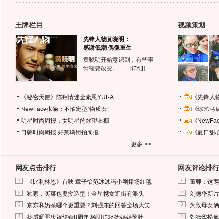
王牌栏目
视频策划
先锋人物黄晓明：
感谢低潮 偶像重生
黄晓明开始意识到，有些事
情需要改变。……
[详细]
《秘密天使》陈翔情迷金素恩YURA
《先锋人
NewFace张俪：不怕定型“物质女”
《综艺马
明星时尚周报：女明星的欲望衣橱
《NewF
日韩时尚周报
好莱坞街拍周报
《夏日甜
更多 >>
网友点击排行
网友评论排行
1
1
《比利林恩》首映 章子怡范冰冰冯小刚捧场红毯
董卿：这两
2
2
独家：买菜也要拗造型！金星携女逛街有派头
刘德华新片
3
3
京东和奶茶哪个更重要？刘强东的回答全场大笑！
为救母女俩
4
4
杨威晒照庆祝结婚8周年 杨阳洋轻抚妈妈孕肚
刘德华扮邋