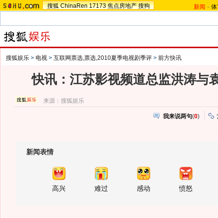
搜狐
ChinaRen
17173
焦点房地产
搜狗
新闻
-
体
搜狐娱乐
>
电视
>
互联网票选,票选,2010夏季电视剧季评
>
前方快讯
快讯：江苏影视频道总监洪涛与
来源：
搜狐娱乐
我来说两句
(
0
)
新闻表情
高兴
难过
感动
愤怒