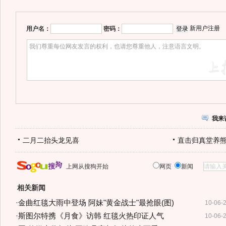
新用户注册
用户名：
密码：
我来
二月二抬头龙见喜
直击归真堂养
上网从搜狗开始
网页
新闻
相关新闻
·
金曲红毯大雨中登场 阿妹"黄金战士"最抢眼(图)
10-06-
·
斯图尔特携《月食》访韩 红毯火热印证人气
10-06-