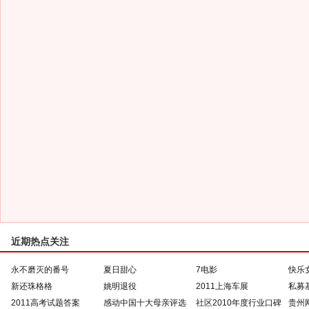
近期热点关注
永不磨灭的番号
夏日甜心
7电影
快乐
新还珠格格
姚明退役
2011上海车展
私募
2011高考试题答案
感动中国十大母亲评选
社区2010年度行业口碑
贵州