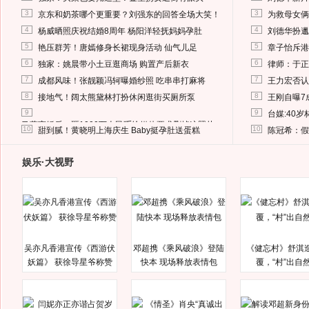
3
3
京东和奶茶哪个更重要？刘强东的回答全场大笑！
为救母女俩
4
4
杨威晒照庆祝结婚8周年 杨阳洋轻抚妈妈孕肚
刘德华扮邋
5
5
艳压群芳！唐嫣修身长裙现身活动 仙气儿足
章子怡斥港
6
6
独家：姚晨带小土豆逛商场 购置产后新衣
律师：于正
7
7
成都风味！张靓颖冯轲曝婚纱照 吃串串打麻将
王力宏否认
8
8
接地气！阔太熊黛林打扮休闲逛街买厕所泵
王刚自曝7
9
9
台媒:40
马蓉离婚后，砸1000万人民币给媒体要求删掉这照片
10
10
甜到腻！黄晓明上海庆生 Baby挺孕肚送蛋糕
陈冠希：假
娱乐·大视野
吴亦凡香港宣传《西游伏
邓超携《乘风破浪》登陆
《健忘村》舒淇
妖篇》 获徐导星爷称赞
快本 现场释放表情包
覆，“村”出自