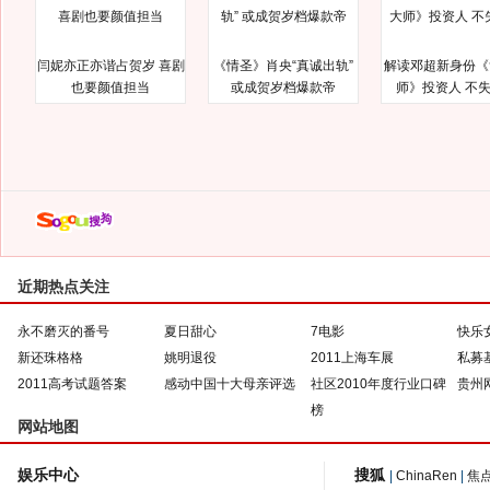
闫妮亦正亦谐占贺岁 喜剧
《情圣》肖央“真诚出轨”
解读邓超新身份《
也要颜值担当
或成贺岁档爆款帝
师》投资人 不
近期热点关注
永不磨灭的番号
夏日甜心
7电影
快乐
新还珠格格
姚明退役
2011上海车展
私募
2011高考试题答案
感动中国十大母亲评选
社区2010年度行业口碑
贵州
榜
网站地图
娱乐中心
搜狐
|
ChinaRen
|
焦