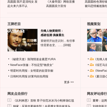
高圆圆:我不是清纯女 发
《大秦帝国》网络首播
高圆圆粉色薄纱
起火来六亲不认
高圆圆卖力宣传
被问恋情尴尬脸
王牌栏目
视频策划
先锋人物黄晓明：
感谢低潮 偶像重生
黄晓明开始意识到，有些事
情需要改变。……
[详细]
《秘密天使》陈翔情迷金素恩YURA
《先锋人
NewFace张俪：不怕定型“物质女”
《综艺马
明星时尚周报：女明星的欲望衣橱
《NewF
日韩时尚周报
好莱坞街拍周报
《夏日甜
更多 >>
网友点击排行
网友评论排行
1
1
《比利林恩》首映 章子怡范冰冰冯小刚捧场红毯
董卿：这两
2
2
独家：买菜也要拗造型！金星携女逛街有派头
刘德华新片