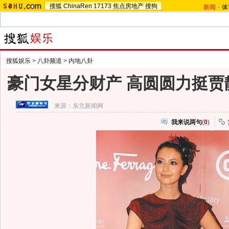
搜狐
ChinaRen
17173
焦点房地产
搜狗
新闻
-
体
搜狐娱乐
>
八卦频道
>
内地八卦
豪门女星分财产 高圆圆力挺贾
来源：
东北新闻网
我来说两句
(
0
)