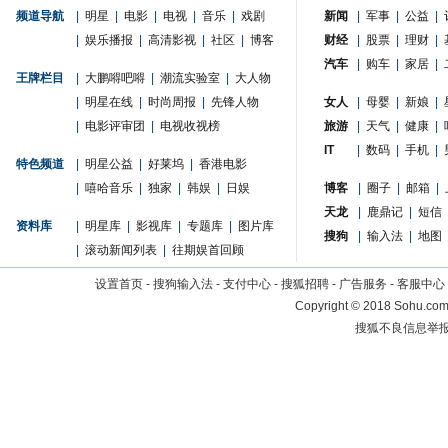
频道导航
|
明星
|
电影
|
电视
|
音乐
|
戏剧
新闻
|
军事
|
公益
|
|
娱乐播报
|
高清影视
|
社区
|
博客
财经
|
股票
|
理财
|
汽车
|
购车
|
家居
|
王牌栏目
|
大鹏嘚吧嘚
|
潮流实验室
|
大人物
|
明星在线
|
时尚周报
|
先锋人物
女人
|
母婴
|
新娘
|
|
电影评审团
|
电视收视榜
旅游
|
天气
|
健康
|
IT
|
数码
|
手机
|
特色频道
|
明星公益
|
好莱坞
|
香港电影
|
嘻哈音乐
|
独家
|
韩娱
|
日娱
博客
|
圈子
|
邮箱
|
天龙
|
鹿鼎记
|
短信
资料库
|
明星库
|
影视库
|
专题库
|
图片库
搜狗
|
输入法
|
地图
|
滚动新闻列表
|
往期娱首回顾
设置首页
-
搜狗输入法
-
支付中心
-
搜狐招聘
-
广告服务
-
客服中心
Copyright
©
2018 Sohu.com 
搜狐不良信息举