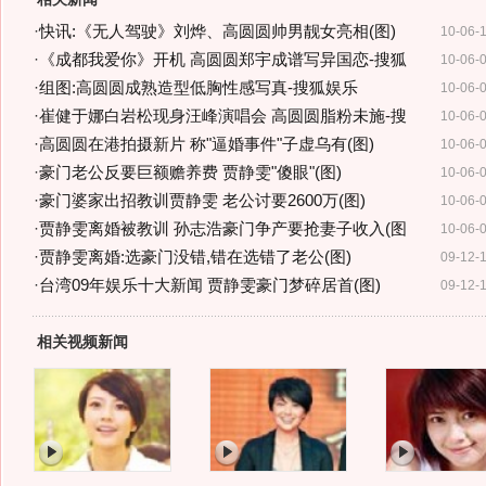
·
快讯:《无人驾驶》刘烨、高圆圆帅男靓女亮相(图)
10-06-
·
《成都我爱你》开机 高圆圆郑宇成谱写异国恋-搜狐
10-06-
·
组图:高圆圆成熟造型低胸性感写真-搜狐娱乐
10-06-
·
崔健于娜白岩松现身汪峰演唱会 高圆圆脂粉未施-搜
10-06-
·
高圆圆在港拍摄新片 称"逼婚事件"子虚乌有(图)
10-06-
·
豪门老公反要巨额赡养费 贾静雯"傻眼"(图)
10-06-
·
豪门婆家出招教训贾静雯 老公讨要2600万(图)
10-06-
·
贾静雯离婚被教训 孙志浩豪门争产要抢妻子收入(图
10-06-
·
贾静雯离婚:选豪门没错,错在选错了老公(图)
09-12-
·
台湾09年娱乐十大新闻 贾静雯豪门梦碎居首(图)
09-12-
相关视频新闻