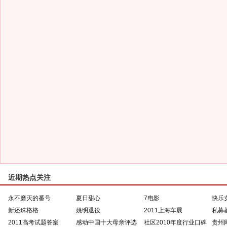
近期热点关注
永不磨灭的番号
夏日甜心
7电影
快乐
新还珠格格
姚明退役
2011上海车展
私募
2011高考试题答案
感动中国十大母亲评选
社区2010年度行业口碑
贵州