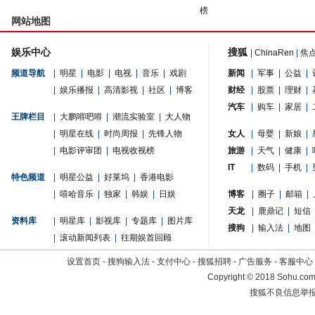
榜
网站地图
娱乐中心
搜狐
|
ChinaRen
|
焦
频道导航
|
明星
|
电影
|
电视
|
音乐
|
戏剧
新闻
|
军事
|
公益
|
|
娱乐播报
|
高清影视
|
社区
|
博客
财经
|
股票
|
理财
|
汽车
|
购车
|
家居
|
王牌栏目
|
大鹏嘚吧嘚
|
潮流实验室
|
大人物
|
明星在线
|
时尚周报
|
先锋人物
女人
|
母婴
|
新娘
|
|
电影评审团
|
电视收视榜
旅游
|
天气
|
健康
|
IT
|
数码
|
手机
|
特色频道
|
明星公益
|
好莱坞
|
香港电影
|
嘻哈音乐
|
独家
|
韩娱
|
日娱
博客
|
圈子
|
邮箱
|
天龙
|
鹿鼎记
|
短信
资料库
|
明星库
|
影视库
|
专题库
|
图片库
搜狗
|
输入法
|
地图
|
滚动新闻列表
|
往期娱首回顾
设置首页
-
搜狗输入法
-
支付中心
-
搜狐招聘
-
广告服务
-
客服中心
Copyright
©
2018 Sohu.com 
搜狐不良信息举