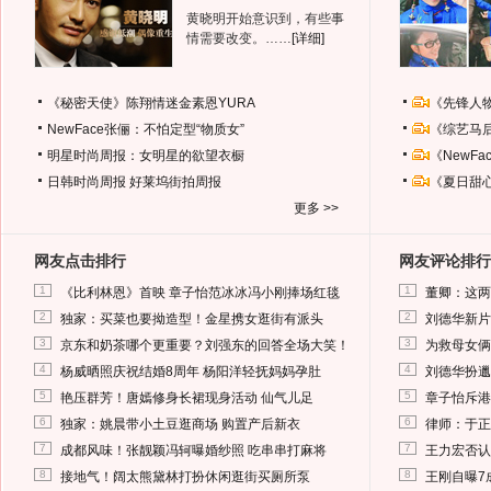
黄晓明开始意识到，有些事
情需要改变。……
[详细]
《秘密天使》陈翔情迷金素恩YURA
《先锋人
NewFace张俪：不怕定型“物质女”
《综艺马
明星时尚周报：女明星的欲望衣橱
《NewF
日韩时尚周报
好莱坞街拍周报
《夏日甜
更多 >>
网友点击排行
网友评论排行
1
1
《比利林恩》首映 章子怡范冰冰冯小刚捧场红毯
董卿：这两
2
2
独家：买菜也要拗造型！金星携女逛街有派头
刘德华新片
3
3
京东和奶茶哪个更重要？刘强东的回答全场大笑！
为救母女俩
4
4
杨威晒照庆祝结婚8周年 杨阳洋轻抚妈妈孕肚
刘德华扮邋
5
5
艳压群芳！唐嫣修身长裙现身活动 仙气儿足
章子怡斥港
6
6
独家：姚晨带小土豆逛商场 购置产后新衣
律师：于正
7
7
成都风味！张靓颖冯轲曝婚纱照 吃串串打麻将
王力宏否认
8
8
接地气！阔太熊黛林打扮休闲逛街买厕所泵
王刚自曝7