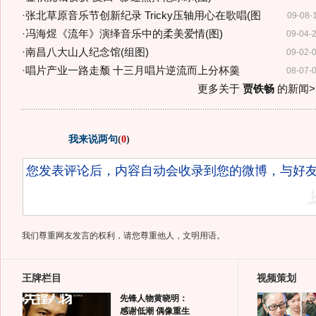
·
张北草原音乐节创新纪录 Tricky压轴用心在歌唱(图
09-08-
·
冯海煜《流年》演绎音乐中的柔美爱情(图)
09-04-
·
南昌八大山人纪念馆(组图)
09-02-
·
唱片产业一路走颓 十三月唱片逆流而上分杯羹
08-07-
更多关于
贾铁畅
的新闻>
我来说两句
(
0
)
我们尊重网友发言的权利，请您尊重他人，文明用语。
王牌栏目
视频策划
先锋人物黄晓明：
感谢低潮 偶像重生