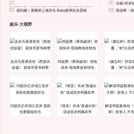
9
9
台媒:40
马蓉离婚后，砸1000万人民币给媒体要求删掉这照片
10
10
甜到腻！黄晓明上海庆生 Baby挺孕肚送蛋糕
陈冠希：假
娱乐·大视野
吴亦凡香港宣传《西游伏
邓超携《乘风破浪》登陆
《健忘村》舒淇
妖篇》 获徐导星爷称赞
快本 现场释放表情包
覆，“村”出自
闫妮亦正亦谐占贺岁 喜剧
《情圣》肖央“真诚出轨”
解读邓超新身份《
也要颜值担当
或成贺岁档爆款帝
师》投资人 不