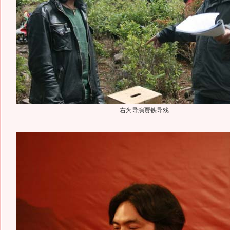
右为导演贾铁导戏