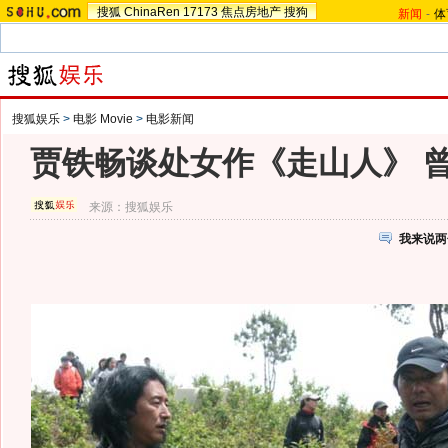
搜狐
ChinaRen
17173
焦点房地产
搜狗
新闻
-
体
搜狐娱乐
>
电影 Movie
>
电影新闻
贾铁畅谈处女作《走山人》 曾
来源：
搜狐娱乐
我来说两