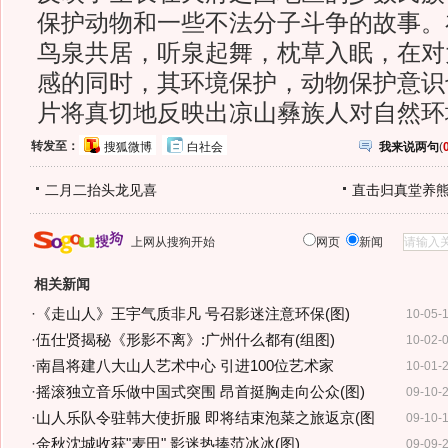
保护动物和一些不法分子斗争的故事。
鸟泉共居，听泉起舞，枕草入眠，在对
感的同时，其环境保护，动物保护意识也
片将真切地反映出凉山彝族人对自然环
转发至：
搜狐微博
白社会
我来说两句
(
二月二抬头龙见喜
直击归真堂养
上网从搜狗开始
网页
新闻
相关新闻
·
《走山人》王宇气质非凡 号召影迷注意环保(图)
10-05-
·
伍仕贤揭秘《形影不离》:广州什么都有(组图)
10-02-
·
南昌将建八大山人艺术中心 引进100位艺术家
10-01-
·
摇滚独立音乐做中国式突围 昂首挺胸走向公众(图)
09-10-
·
山人乐队令驻韩大使折服 即将结束泡菜之旅返京(图
09-10-
·
金秋沈城收获"麦田" 影迷热捧范冰冰(图)
09-09-