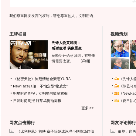
我们尊重网友发言的权利，请您尊重他人，文明用语。
王牌栏目
视频策划
先锋人物黄晓明：
感谢低潮 偶像重生
黄晓明开始意识到，有些事
情需要改变。……
[详细]
《秘密天使》陈翔情迷金素恩YURA
《先锋人
NewFace张俪：不怕定型“物质女”
《综艺马
明星时尚周报：女明星的欲望衣橱
《NewF
日韩时尚周报
好莱坞街拍周报
《夏日甜
更多 >>
网友点击排行
网友评论排行
1
1
《比利林恩》首映 章子怡范冰冰冯小刚捧场红毯
董卿：这两