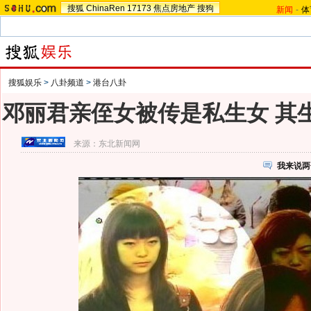
搜狐
ChinaRen
17173
焦点房地产
搜狗
新闻
-
体
搜狐娱乐
>
八卦频道
>
港台八卦
邓丽君亲侄女被传是私生女 其生
来源：
东北新闻网
我来说两