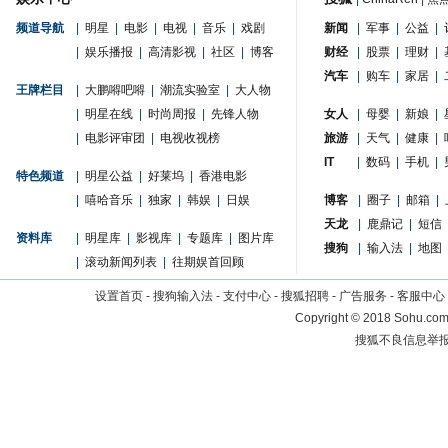
频道导航
|
明星
|
电影
|
电视
|
音乐
|
戏剧
新闻
|
军事
|
公益
|
|
娱乐播报
|
高清影视
|
社区
|
博客
财经
|
股票
|
理财
|
汽车
|
购车
|
家居
|
王牌栏目
|
大鹏嘚吧嘚
|
潮流实验室
|
大人物
|
明星在线
|
时尚周报
|
先锋人物
女人
|
母婴
|
新娘
|
|
电影评审团
|
电视收视榜
旅游
|
天气
|
健康
|
IT
|
数码
|
手机
|
特色频道
|
明星公益
|
好莱坞
|
香港电影
|
嘻哈音乐
|
独家
|
韩娱
|
日娱
博客
|
圈子
|
邮箱
|
天龙
|
鹿鼎记
|
短信
资料库
|
明星库
|
影视库
|
专题库
|
图片库
搜狗
|
输入法
|
地图
|
滚动新闻列表
|
往期娱首回顾
设置首页
-
搜狗输入法
-
支付中心
-
搜狐招聘
-
广告服务
-
客服中心
Copyright
©
2018 Sohu.com 
搜狐不良信息举