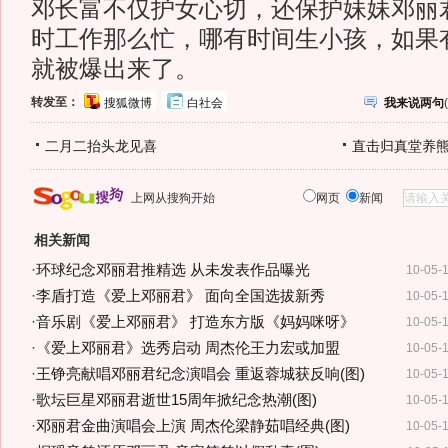
邓长富不仅护女心切，还保护妹妹邓丽
时工作那么忙，哪有时间生小孩，如果
就被爆出来了。
转发至：
搜狐微博
白社会
我来说两句
(
二月二抬头龙见喜
直击归真堂养
上网从搜狗开始
网页
新闻
相关新闻
·
环球纪念邓丽君推精选 从未发表作品曝光
10-05-
·
李盾打造《爱上邓丽君》 面向全国选拔新秀
10-05-
·
音乐剧《爱上邓丽君》 打造东方版《妈妈咪呀》
10-05-
·
《爱上邓丽君》选秀启动 周杰伦王力宏或加盟
10-05-
·
王铮亮献唱邓丽君纪念演唱会 重返蓉城获反响(图)
10-05-
·
歌坛巨星邓丽君逝世15周年掀纪念热潮(图)
10-05-
·
邓丽君金曲演唱会上演 周杰伦梁静茹唱经典(图)
10-05-