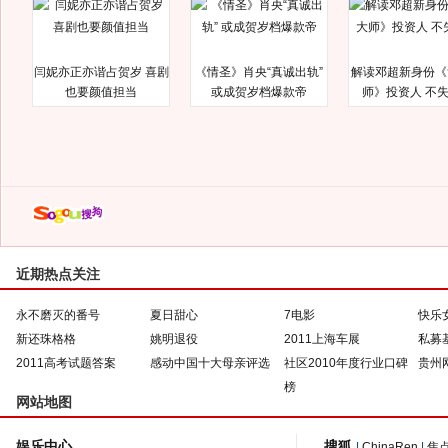
闫妮亦正亦谐占贺岁 喜剧
《情圣》肖央“真诚出轨”
解读邓超新身份《
也要颜值担当
或成贺岁档爆款帝
师》投资人 不
近期热点关注
永不磨灭的番号
夏日甜心
7电影
快乐
新还珠格格
姚明退役
2011上海车展
私募
2011高考试题答案
感动中国十大母亲评选
社区2010年度行业口碑
贵州
榜
网站地图
娱乐中心
搜狐
|
ChinaRen
|
焦