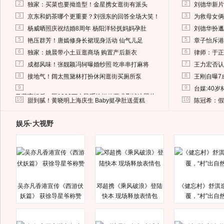
2
2
独家：买菜也要拗造型！金星携女逛街有派头
刘德华新片
3
3
京东和奶茶哪个更重要？刘强东的回答全场大笑！
为救母女俩
4
4
杨威晒照庆祝结婚8周年 杨阳洋轻抚妈妈孕肚
刘德华扮邋
5
5
艳压群芳！唐嫣修身长裙现身活动 仙气儿足
章子怡斥港
6
6
独家：姚晨带小土豆逛商场 购置产后新衣
律师：于正
7
7
成都风味！张靓颖冯轲曝婚纱照 吃串串打麻将
王力宏否认
8
8
接地气！阔太熊黛林打扮休闲逛街买厕所泵
王刚自曝7
9
9
台媒:40
马蓉离婚后，砸1000万人民币给媒体要求删掉这照片
10
10
甜到腻！黄晓明上海庆生 Baby挺孕肚送蛋糕
陈冠希：假
娱乐·大视野
吴亦凡香港宣传《西游伏
邓超携《乘风破浪》登陆
《健忘村》舒淇
妖篇》 获徐导星爷称赞
快本 现场释放表情包
覆，“村”出自