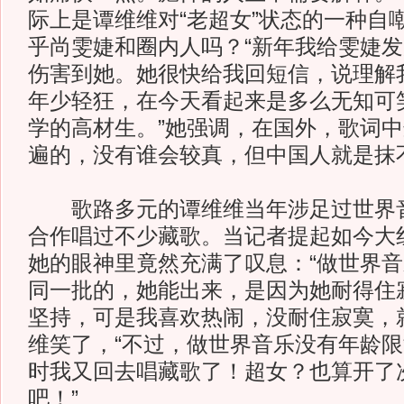
际上是谭维维对“老超女”状态的一种自
乎尚雯婕和圈内人吗？“新年我给雯婕
伤害到她。她很快给我回短信，说理解
年少轻狂，在今天看起来是多么无知可
学的高材生。”她强调，在国外，歌词
遍的，没有谁会较真，但中国人就是抹
歌路多元的谭维维当年涉足过世界音
合作唱过不少藏歌。当记者提起如今大
她的眼神里竟然充满了叹息：“做世界
同一批的，她能出来，是因为她耐得住
坚持，可是我喜欢热闹，没耐住寂寞，
维笑了，“不过，做世界音乐没有年龄限
时我又回去唱藏歌了！超女？也算开了
吧！”