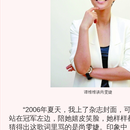
谭维维谈尚雯婕
“2006年夏天，我上了杂志封面，
站在冠军左边，陪她嬉皮笑脸，她样样
猜得出这歌词里骂的是
尚雯婕
。印象中