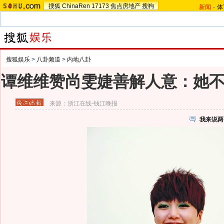
搜狐
ChinaRen
17173
焦点房地产
搜狗
新闻
-
体
搜狐娱乐
>
八卦频道
>
内地八卦
谭维维赞尚雯婕善解人意：她
来源：
浙江在线-钱江晚报
我来说两