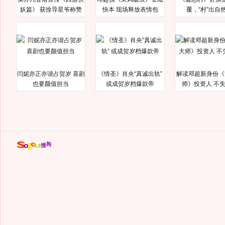
妖篇》 获徐导星爷称赞
快本 现场释放表情包
覆，“村”出自
闫妮亦正亦谐占贺岁 喜剧
《情圣》肖央“真诚出轨”
解读邓超新身份《
也要颜值担当
或成贺岁档爆款帝
师》投资人 不