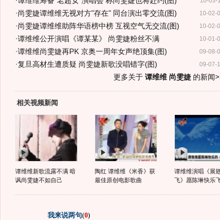
·
谭维维筹备"老超女"演唱会 称尚雯婕也将赴约(图)
10-03-
·
尚雯婕谭维维无视对方"存在" 同台演出零交流(图)
10-02-
·
尚雯婕谭维维助阵华语榜中榜 互视空气无交流(图)
10-02-
·
谭维维公开演唱《谭某某》 尚雯婕粉丝不满
10-01-
·
谭维维尚雯婕再PK 京奥一周年女声绝顶集(图)
09-08-
·
复旦高材生遭质疑 尚雯婕新歌没唱错字(图)
09-07-
更多关于
谭维维 尚雯婕
的新闻>
相关视频新闻
谭维维新歌流露不满 暗
陶红 谭维维《米香》获
谭维维演唱《展
讽尚雯婕不如自己
最佳原创电影歌曲
飞》愿陈琳快乐
我来说两句
(
0
)