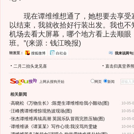
现在谭维维想通了，她想要去享受寂
以结束，我就收拾好行装出发。我也不
机场去看大屏幕，哪个地方看上去顺眼
班。”(来源：钱江晚报)
转发至：
搜狐微博
白社会
我来说两句
(
二月二抬头龙见喜
直击归真堂养
上网从搜狗开始
网页
新闻
相关新闻
·
高晓松《万物生长》:陈楚生谭维维给我小颤动(图)
10-05-
·
汪峰携谭维维惊现热波现场(图)
10-05-
·
张杰谭维维再续高潮 英国乐队冒雨完胜压轴(图)
10-05-
·
谭维维谈《谭某某》写作心境:我没骂尚雯婕
10-04-