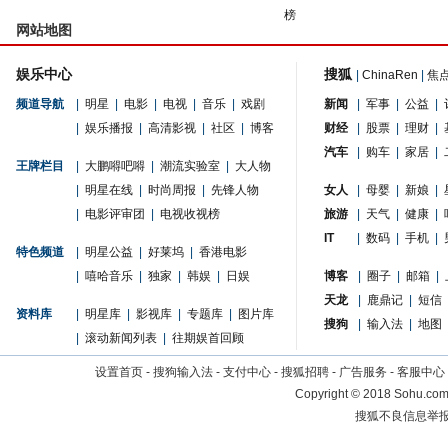
榜
网站地图
娱乐中心
搜狐
|
ChinaRen
|
焦
频道导航
|
明星
|
电影
|
电视
|
音乐
|
戏剧
新闻
|
军事
|
公益
|
|
娱乐播报
|
高清影视
|
社区
|
博客
财经
|
股票
|
理财
|
汽车
|
购车
|
家居
|
王牌栏目
|
大鹏嘚吧嘚
|
潮流实验室
|
大人物
|
明星在线
|
时尚周报
|
先锋人物
女人
|
母婴
|
新娘
|
|
电影评审团
|
电视收视榜
旅游
|
天气
|
健康
|
IT
|
数码
|
手机
|
特色频道
|
明星公益
|
好莱坞
|
香港电影
|
嘻哈音乐
|
独家
|
韩娱
|
日娱
博客
|
圈子
|
邮箱
|
天龙
|
鹿鼎记
|
短信
资料库
|
明星库
|
影视库
|
专题库
|
图片库
搜狗
|
输入法
|
地图
|
滚动新闻列表
|
往期娱首回顾
设置首页
-
搜狗输入法
-
支付中心
-
搜狐招聘
-
广告服务
-
客服中心
Copyright
©
2018 Sohu.com 
搜狐不良信息举