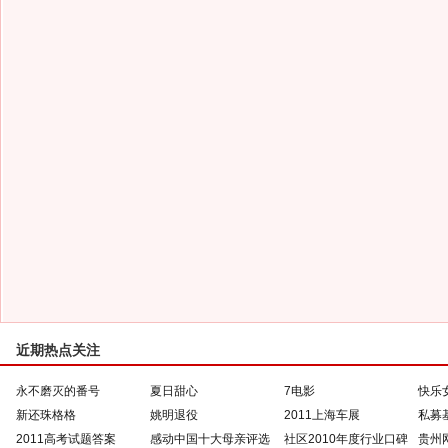
近期热点关注
永不磨灭的番号
夏日甜心
7电影
快乐
新还珠格格
姚明退役
2011上海车展
私募
2011高考试题答案
感动中国十大母亲评选
社区2010年度行业口碑
贵州