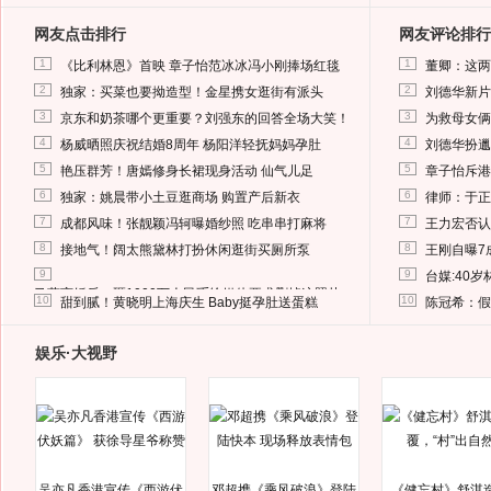
网友点击排行
网友评论排行
1
1
《比利林恩》首映 章子怡范冰冰冯小刚捧场红毯
董卿：这两
2
2
独家：买菜也要拗造型！金星携女逛街有派头
刘德华新片
3
3
京东和奶茶哪个更重要？刘强东的回答全场大笑！
为救母女俩
4
4
杨威晒照庆祝结婚8周年 杨阳洋轻抚妈妈孕肚
刘德华扮邋
5
5
艳压群芳！唐嫣修身长裙现身活动 仙气儿足
章子怡斥港
6
6
独家：姚晨带小土豆逛商场 购置产后新衣
律师：于正
7
7
成都风味！张靓颖冯轲曝婚纱照 吃串串打麻将
王力宏否认
8
8
接地气！阔太熊黛林打扮休闲逛街买厕所泵
王刚自曝7
9
9
台媒:40
马蓉离婚后，砸1000万人民币给媒体要求删掉这照片
10
10
甜到腻！黄晓明上海庆生 Baby挺孕肚送蛋糕
陈冠希：假
娱乐·大视野
吴亦凡香港宣传《西游伏
邓超携《乘风破浪》登陆
《健忘村》舒淇