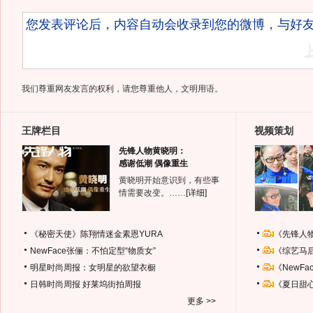
我们尊重网友发言的权利，请您尊重他人，文明用语。
王牌栏目
视频策划
先锋人物黄晓明：
感谢低潮 偶像重生
黄晓明开始意识到，有些事
情需要改变。……
[详细]
《秘密天使》陈翔情迷金素恩YURA
《先锋人
NewFace张俪：不怕定型“物质女”
《综艺马
明星时尚周报：女明星的欲望衣橱
《NewF
日韩时尚周报
好莱坞街拍周报
《夏日甜
更多 >>