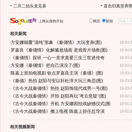
二月二抬头龙见喜
直击归真堂养
上网从搜狗开始
网页
新闻
相关新闻
·
方安娜颠覆"清纯"形象 《秦俑情》大玩变身(图)
10-03-
·
罗嘉良《秦俑情》化解尴尬场面 老戏骨片场救(图)
10-04-
·
《秦俑情》探班 一心一意求真爱三生三世述传奇
10-03-
·
方安娜《秦俑情》把自己演没了(图)
10-03-
·
陈嘉上首拍电视剧 钦点罗嘉良主演《秦俑》(图)
10-03-
·
《秦俑》热拍 赵阳与安以轩杜淳大玩三角恋(图)
10-03-
·
《古今大战秦俑情》热拍 赵阳饰现代戏男一号(图)
10-03-
·
《古今大战秦俑情》开拍 赵阳再玩"考古悬疑"(图)
10-02-
·
《古今大战秦俑情》开机 方安娜因拍戏缺憾仪式(图
10-01-
·
《古今大战秦俑情》搬上电视 陈嘉上担任总导演
10-01-
相关视频新闻