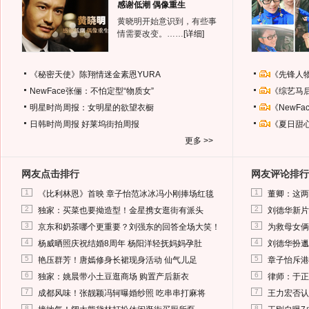
感谢低潮 偶像重生
黄晓明开始意识到，有些事
情需要改变。……
[详细]
《秘密天使》陈翔情迷金素恩YURA
《先锋人
NewFace张俪：不怕定型“物质女”
《综艺马
明星时尚周报：女明星的欲望衣橱
《NewF
日韩时尚周报
好莱坞街拍周报
《夏日甜
更多 >>
网友点击排行
网友评论排行
1
1
《比利林恩》首映 章子怡范冰冰冯小刚捧场红毯
董卿：这两
2
2
独家：买菜也要拗造型！金星携女逛街有派头
刘德华新片
3
3
京东和奶茶哪个更重要？刘强东的回答全场大笑！
为救母女俩
4
4
杨威晒照庆祝结婚8周年 杨阳洋轻抚妈妈孕肚
刘德华扮邋
5
5
艳压群芳！唐嫣修身长裙现身活动 仙气儿足
章子怡斥港
6
6
独家：姚晨带小土豆逛商场 购置产后新衣
律师：于正
7
7
成都风味！张靓颖冯轲曝婚纱照 吃串串打麻将
王力宏否认
8
8