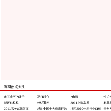
近期热点关注
永不磨灭的番号
夏日甜心
7电影
快乐
新还珠格格
姚明退役
2011上海车展
私募
2011高考试题答案
感动中国十大母亲评选
社区2010年度行业口碑
贵州