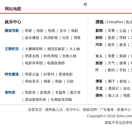
榜
网站地图
娱乐中心
搜狐
|
ChinaRen
|
焦
频道导航
|
明星
|
电影
|
电视
|
音乐
|
戏剧
新闻
|
军事
|
公益
|
|
娱乐播报
|
高清影视
|
社区
|
博客
财经
|
股票
|
理财
|
汽车
|
购车
|
家居
|
王牌栏目
|
大鹏嘚吧嘚
|
潮流实验室
|
大人物
|
明星在线
|
时尚周报
|
先锋人物
女人
|
母婴
|
新娘
|
|
电影评审团
|
电视收视榜
旅游
|
天气
|
健康
|
IT
|
数码
|
手机
|
特色频道
|
明星公益
|
好莱坞
|
香港电影
|
嘻哈音乐
|
独家
|
韩娱
|
日娱
博客
|
圈子
|
邮箱
|
天龙
|
鹿鼎记
|
短信
资料库
|
明星库
|
影视库
|
专题库
|
图片库
搜狗
|
输入法
|
地图
|
滚动新闻列表
|
往期娱首回顾
设置首页
-
搜狗输入法
-
支付中心
-
搜狐招聘
-
广告服务
-
客服中心
Copyright
©
2018 Sohu.com 
搜狐不良信息举