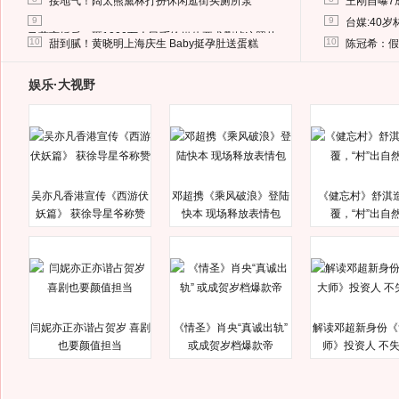
接地气！阔太熊黛林打扮休闲逛街买厕所泵
王刚自曝7
9
9
台媒:40
马蓉离婚后，砸1000万人民币给媒体要求删掉这照片
10
10
甜到腻！黄晓明上海庆生 Baby挺孕肚送蛋糕
陈冠希：假
娱乐·大视野
吴亦凡香港宣传《西游伏
邓超携《乘风破浪》登陆
《健忘村》舒淇
妖篇》 获徐导星爷称赞
快本 现场释放表情包
覆，“村”出自
闫妮亦正亦谐占贺岁 喜剧
《情圣》肖央“真诚出轨”
解读邓超新身份《
也要颜值担当
或成贺岁档爆款帝
师》投资人 不