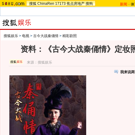
搜狐
ChinaRen
17173
焦点房地产
搜狗
新闻
-
体
搜狐娱乐
>
电视
>
古今大战秦俑情
>
精彩剧照
资料：《古今大战秦俑情》定妆照 
来源：
搜狐娱乐
我来说两