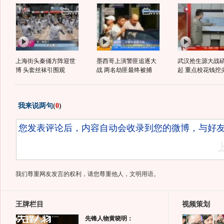
上海街头秦俑方阵迎世
墨西哥上演警匪追逐大
武汉抢生源大战
博 头套丝袜引围观
战 两名劫匪最终被捕
起 重点校花钱挖尖
我来说两句
(
0
)
我们尊重网友发言的权利，请您尊重他人，文明用语。
王牌栏目
视频策划
先锋人物黄晓明：