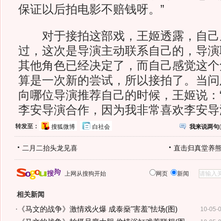
保证以后拍电影不赔钱呀。”
对于接拍这部戏，王姬透露，自己
过，这次是导演主动联系自己的，导演
其他角色已经决定了，而自己感觉这个
算是一次新的尝试，所以接拍了。当问
向哪位导演推荐自己的时候，王姬说：
李安导演合作，因为我非常喜欢李安导
转发至：
搜狐微博
白社会
我来说两句
(
二月二抬头龙见喜
直击归真堂养
上网从搜狗开始
网页
新闻
相关新闻
·
《马文的战争》激情戏火爆 成泰燊"害羞"怯场(图)
10-05-