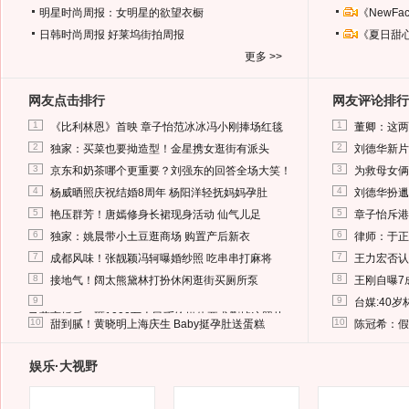
明星时尚周报：女明星的欲望衣橱
《NewF
日韩时尚周报
好莱坞街拍周报
《夏日甜
更多 >>
网友点击排行
网友评论排行
1
1
《比利林恩》首映 章子怡范冰冰冯小刚捧场红毯
董卿：这两
2
2
独家：买菜也要拗造型！金星携女逛街有派头
刘德华新片
3
3
京东和奶茶哪个更重要？刘强东的回答全场大笑！
为救母女俩
4
4
杨威晒照庆祝结婚8周年 杨阳洋轻抚妈妈孕肚
刘德华扮邋
5
5
艳压群芳！唐嫣修身长裙现身活动 仙气儿足
章子怡斥港
6
6
独家：姚晨带小土豆逛商场 购置产后新衣
律师：于正
7
7
成都风味！张靓颖冯轲曝婚纱照 吃串串打麻将
王力宏否认
8
8
接地气！阔太熊黛林打扮休闲逛街买厕所泵
王刚自曝7
9
9
台媒:40
马蓉离婚后，砸1000万人民币给媒体要求删掉这照片
10
10
甜到腻！黄晓明上海庆生 Baby挺孕肚送蛋糕
陈冠希：假
娱乐·大视野