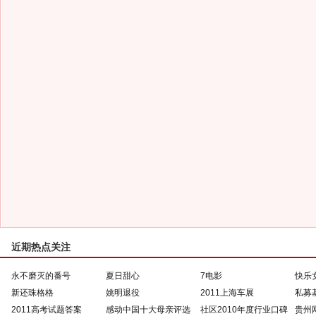
近期热点关注
永不磨灭的番号
夏日甜心
7电影
快乐
新还珠格格
姚明退役
2011上海车展
私募
2011高考试题答案
感动中国十大母亲评选
社区2010年度行业口碑
贵州