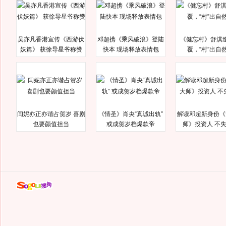
吴亦凡香港宣传《西游伏
邓超携《乘风破浪》登陆
《健忘村》舒淇
妖篇》 获徐导星爷称赞
快本 现场释放表情包
覆，“村”出自
闫妮亦正亦谐占贺岁 喜剧
《情圣》肖央“真诚出轨”
解读邓超新身份《
也要颜值担当
或成贺岁档爆款帝
师》投资人 不