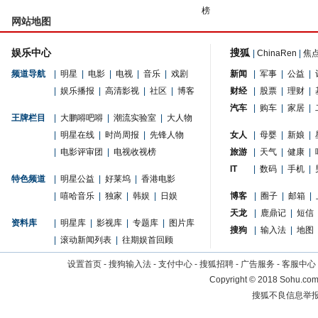
榜
网站地图
娱乐中心
搜狐
|
ChinaRen
|
焦
频道导航
|
明星
|
电影
|
电视
|
音乐
|
戏剧
新闻
|
军事
|
公益
|
|
娱乐播报
|
高清影视
|
社区
|
博客
财经
|
股票
|
理财
|
汽车
|
购车
|
家居
|
王牌栏目
|
大鹏嘚吧嘚
|
潮流实验室
|
大人物
|
明星在线
|
时尚周报
|
先锋人物
女人
|
母婴
|
新娘
|
|
电影评审团
|
电视收视榜
旅游
|
天气
|
健康
|
IT
|
数码
|
手机
|
特色频道
|
明星公益
|
好莱坞
|
香港电影
|
嘻哈音乐
|
独家
|
韩娱
|
日娱
博客
|
圈子
|
邮箱
|
天龙
|
鹿鼎记
|
短信
资料库
|
明星库
|
影视库
|
专题库
|
图片库
搜狗
|
输入法
|
地图
|
滚动新闻列表
|
往期娱首回顾
设置首页
-
搜狗输入法
-
支付中心
-
搜狐招聘
-
广告服务
-
客服中心
Copyright
©
2018 Sohu.com 
搜狐不良信息举