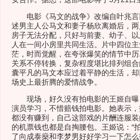
电影《马文的战争》改编自叶兆言
述男主人公马文和妻子杨欣离婚后，两
房子无法分配，只好与前妻、幼子、以
人在一间小房里共同生活。片中四位主
茫，时而觉醒，在夸张爆笑的情节中历
关系不停转换，复杂程度堪比排列组合
囊平凡的马文本应过着平静的生活，却因
场史上最折腾的爱情战争。
现场，好久没有拍电影的王姬自曝
演员学习，不惜赔钱拍电影。她表示，
都没有赚到，自己这部戏的片酬连服装
的机票钱也都是自掏腰包。王姬说：“
了向成泰燊和李梦男好好学习一下怎么