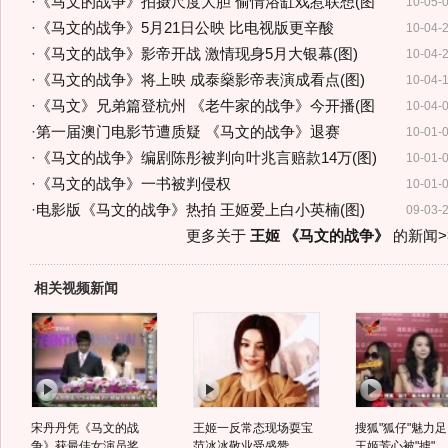
·
《马文的战争》拍摄尺度大胆 偷情浴缸戏惹联想(图
10-05-
·
《马文的战争》5月21日公映 比电视版更辛酸
10-04-
·
《马文的战争》影帝开战 激情现身5月大银幕(图)
10-04-
·
《马文的战争》将上映 成泰燊影帝表演成看点(图)
10-04-
·
《马文》兄弟篇登杭州 《老牛家的战争》今开播(图
10-04-
·
第一届澳门电影节遭质疑 《马文的战争》退赛
10-01-
·
《马文的战争》编剧陈彤被判向叶兆言赔款14万(图)
10-01-
·
《马文的战争》一书被判侵权
10-01-
·
电影版《马文的战争》热拍 王姬爱上白小英楠(图)
09-03-
更多关于
王姬 《马文的战争》
的新闻>
相关视频新闻
宋丹丹凭《马文的战
王姬一反常态现场耍宝
搜狐"狐仔"魅力足
争》获最佳女演员奖
范冰冰敬业受盛赞
王姬芳心被"掳"