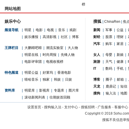
榜
网站地图
娱乐中心
搜狐
|
ChinaRen
|
焦
频道导航
|
明星
|
电影
|
电视
|
音乐
|
戏剧
新闻
|
军事
|
公益
|
|
娱乐播报
|
高清影视
|
社区
|
博客
财经
|
股票
|
理财
|
汽车
|
购车
|
家居
|
王牌栏目
|
大鹏嘚吧嘚
|
潮流实验室
|
大人物
|
明星在线
|
时尚周报
|
先锋人物
女人
|
母婴
|
新娘
|
|
电影评审团
|
电视收视榜
旅游
|
天气
|
健康
|
IT
|
数码
|
手机
|
特色频道
|
明星公益
|
好莱坞
|
香港电影
|
嘻哈音乐
|
独家
|
韩娱
|
日娱
博客
|
圈子
|
邮箱
|
天龙
|
鹿鼎记
|
短信
资料库
|
明星库
|
影视库
|
专题库
|
图片库
搜狗
|
输入法
|
地图
|
滚动新闻列表
|
往期娱首回顾
设置首页
-
搜狗输入法
-
支付中心
-
搜狐招聘
-
广告服务
-
客服中心
Copyright
©
2018 Sohu.com 
搜狐不良信息举