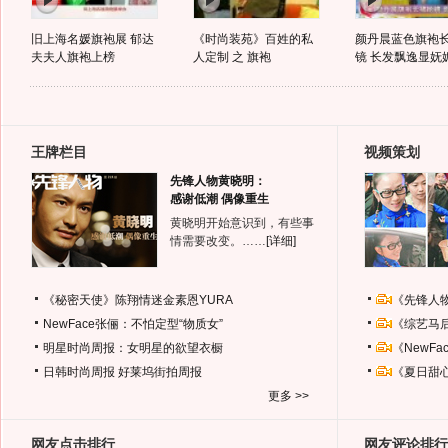
旧上海名媛旗袍展 郁达
《时尚装苑》百姓的私
颜丹晨蓝色旗袍
夫夫人旗袍上榜
人定制 之 旗袍
镜 长发飘逸显妩
王牌栏目
视频策划
先锋人物黄晓明：
感谢低潮 偶像重生
黄晓明开始意识到，有些事
情需要改变。……
[详细]
《秘密天使》陈翔情迷金素恩YURA
《先锋人
NewFace张俪：不怕定型“物质女”
《综艺马
明星时尚周报：女明星的欲望衣橱
《NewF
日韩时尚周报
好莱坞街拍周报
《夏日甜
更多 >>
网友点击排行
网友评论排行