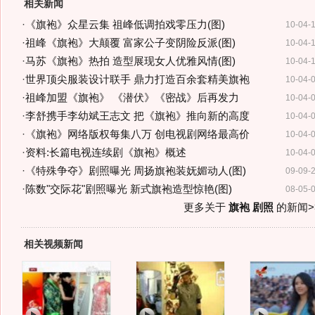
相关新闻
·
《旗袍》众星云集 祖峰低调拍戏零压力(图)
10-04-
·
祖峰《旗袍》大颠覆 富家公子变阴险反派(图)
10-04-
·
马苏《旗袍》热拍 造型展现女人优雅风情(图)
10-04-
·
世界顶尖服装设计联手 鼎力打造百余套精美旗袍
10-04-
·
祖峰加盟《旗袍》 《潜伏》《密战》后再发力
10-04-
·
李舒携手李幼斌王志文 把《旗袍》推向新的高度
10-04-
·
《旗袍》网络版权每集八万 创电视剧网络最高价
10-04-
·
资料:长篇电视连续剧《旗袍》概述
10-04-
·
《特殊争夺》剧照曝光 周扬旗袍装妩媚动人(图)
09-09-
·
陈数"交际花"剧照曝光 新式旗袍造型惊艳(图)
08-05-
更多关于
旗袍 剧照
的新闻>
相关视频新闻