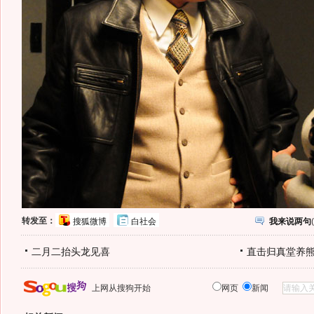
转发至：
搜狐微博
白社会
我来说两句
(
二月二抬头龙见喜
直击归真堂养
上网从搜狗开始
网页
新闻