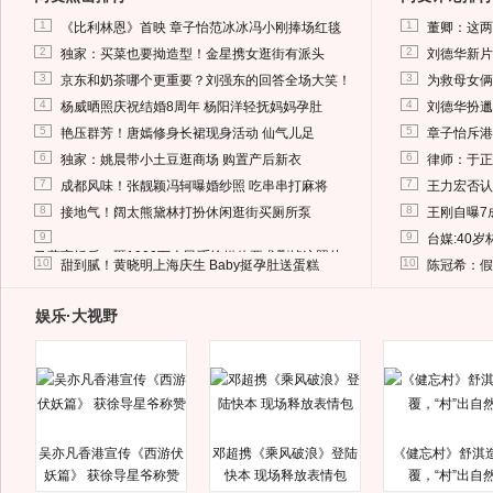
1
1
《比利林恩》首映 章子怡范冰冰冯小刚捧场红毯
董卿：这两
2
2
独家：买菜也要拗造型！金星携女逛街有派头
刘德华新片
3
3
京东和奶茶哪个更重要？刘强东的回答全场大笑！
为救母女俩
4
4
杨威晒照庆祝结婚8周年 杨阳洋轻抚妈妈孕肚
刘德华扮邋
5
5
艳压群芳！唐嫣修身长裙现身活动 仙气儿足
章子怡斥港
6
6
独家：姚晨带小土豆逛商场 购置产后新衣
律师：于正
7
7
成都风味！张靓颖冯轲曝婚纱照 吃串串打麻将
王力宏否认
8
8
接地气！阔太熊黛林打扮休闲逛街买厕所泵
王刚自曝7
9
9
台媒:40
马蓉离婚后，砸1000万人民币给媒体要求删掉这照片
10
10
甜到腻！黄晓明上海庆生 Baby挺孕肚送蛋糕
陈冠希：假
娱乐·大视野
吴亦凡香港宣传《西游伏
邓超携《乘风破浪》登陆
《健忘村》舒淇
妖篇》 获徐导星爷称赞
快本 现场释放表情包
覆，“村”出自