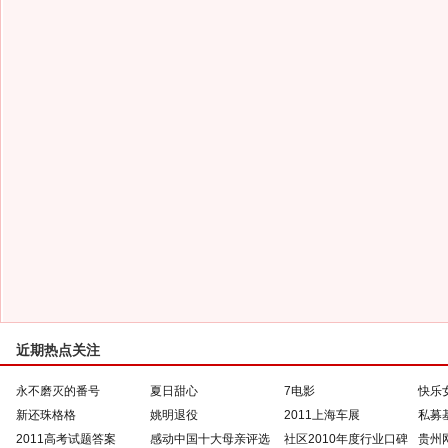
近期热点关注
永不磨灭的番号
夏日甜心
7电影
快乐
新还珠格格
姚明退役
2011上海车展
私募
2011高考试题答案
感动中国十大母亲评选
社区2010年度行业口碑
贵州