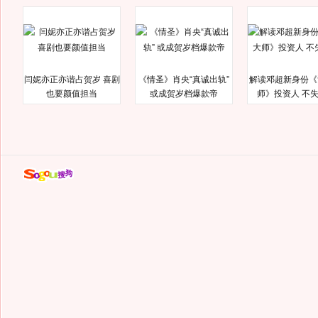
闫妮亦正亦谐占贺岁 喜剧
《情圣》肖央“真诚出轨”
解读邓超新身份《
也要颜值担当
或成贺岁档爆款帝
师》投资人 不