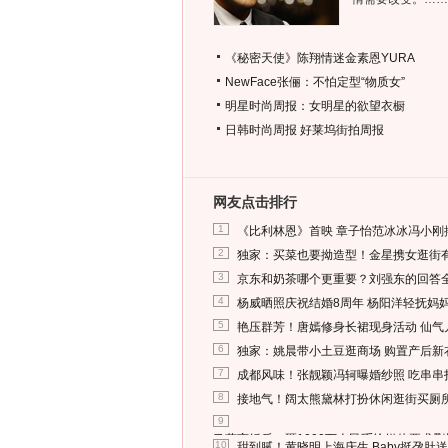
《秘密天使》陈翔情迷金素恩YURA
NewFace张俪：不怕定型“物质女”
明星时尚周报：女明星的欲望衣橱
日韩时尚周报
好莱坞街拍周报
网友点击排行
1
《比利林恩》首映 章子怡范冰冰冯小刚
2
独家：买菜也要拗造型！金星携女逛街
3
京东和奶茶哪个更重要？刘强东的回答
4
杨威晒照庆祝结婚8周年 杨阳洋轻抚妈
5
艳压群芳！唐嫣修身长裙现身活动 仙气
6
独家：姚晨带小土豆逛商场 购置产后新
7
成都风味！张靓颖冯轲曝婚纱照 吃串串
8
接地气！阔太熊黛林打扮休闲逛街买厕
9
马蓉离婚后，砸1000万人民币给媒体要求
10
甜到腻！黄晓明上海庆生 Baby挺孕肚