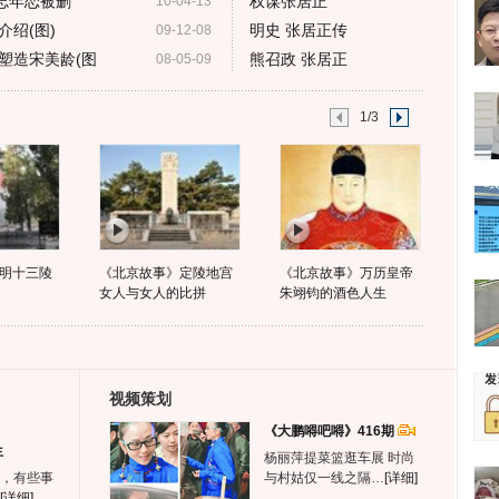
忘年恋被删
权谋张居正
10-04-13
绍(图)
明史 张居正传
09-12-08
塑造宋美龄(图
熊召政 张居正
08-05-09
1/3
明十三陵
《北京故事》定陵地宫
《北京故事》万历皇帝
女人与女人的比拼
朱翊钧的酒色人生
视频策划
《大鹏嘚吧嘚》416期
生
杨丽萍提菜篮逛车展 时尚
，有些事
与村姑仅一线之隔…
[详细]
[详细]