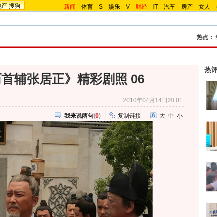
地产
搜狗
新闻
-
体育
-
S
-
娱乐
-
V
-
财经
-
IT
-
汽车
-
房产
-
女人
-
热点：
热
首辅张居正》精彩剧照 06
2010年04月14日20:01
我来说两句
(
0
)
复制链接
大
中
小