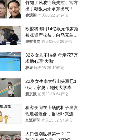
竹知了风波彻底失控，官方
出手狠狠为余承东出气！雷
军果然没说错
睿观阁
昨天00:22
24评论
欧盟将挪用14亿欧元俄罗斯
被冻资产收益，向乌克兰提
供援助
观察者网
昨天08:09
29评论
32岁女儿不结婚 母亲花7万
求助心理“大咖”
极昼
昨天08:29
19评论
22岁女生南太行山失联已1
0天，家属：她刚大学毕业
想到山里旅行
新京报
前天23:18
64评论
租客夜间在上锁的柜子里发
现逝者遗像，当场吓哭连夜
搬离，房东退还押金
九派新闻
昨天15:32
57评论
人口告别世界第一？“二