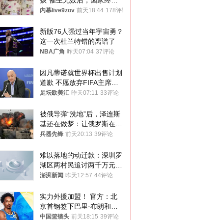
孩”催生无效后，国家终于
向住房出手了！
内幕live9zov
前天18:44
178评论
新版76人强过当年宇宙勇？
这一次杜兰特错的离谱了
NBA广角
昨天07:04
37评论
因凡蒂诺就世界杯出售计划
道歉 不愿放弃FIFA主席职
位
足坛欧美汇
昨天07:11
33评论
被俄导弹“洗地”后，泽连斯
基还在做梦：让俄罗斯在冬
季前求和？
兵器先锋
前天20:13
39评论
难以落地的动迁款：深圳罗
湖区两村民追讨两千万元动
迁款八年未果
澎湃新闻
昨天12:57
44评论
实力外援加盟！ 官方：北
京首钢签下巴里·布朗和桑
普森
中国篮镜头
前天18:15
39评论