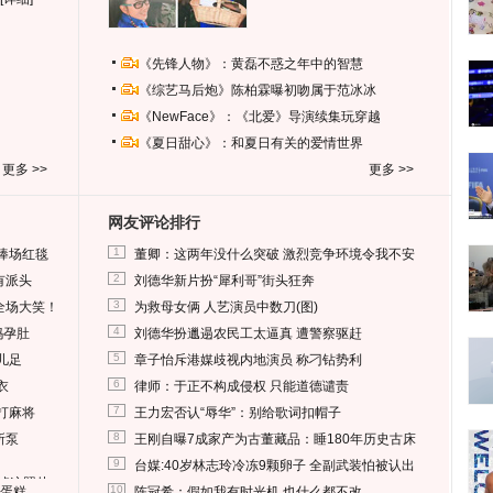
《先锋人物》：黄磊不惑之年中的智慧
《综艺马后炮》陈柏霖曝初吻属于范冰冰
《NewFace》：《北爱》导演续集玩穿越
《夏日甜心》：和夏日有关的爱情世界
更多 >>
更多 >>
网友评论排行
1
捧场红毯
董卿：这两年没什么突破 激烈竞争环境令我不安
2
有派头
刘德华新片扮“犀利哥”街头狂奔
3
全场大笑！
为救母女俩 人艺演员中数刀(图)
4
妈孕肚
刘德华扮邋遢农民工太逼真 遭警察驱赶
5
儿足
章子怡斥港媒歧视内地演员 称刁钻势利
6
衣
律师：于正不构成侵权 只能道德谴责
7
打麻将
王力宏否认“辱华”：别给歌词扣帽子
8
所泵
王刚自曝7成家产为古董藏品：睡180年历史古床
9
台媒:40岁林志玲冷冻9颗卵子 全副武装怕被认出
删掉这照片
10
送蛋糕
陈冠希：假如我有时光机 也什么都不改