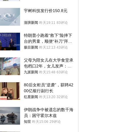
宇树科技发行价150.8元
澎湃新闻
昨天19:11
83评论
特朗普小跑着“救下”险摔下
台的男童，顺便“补刀”拜
登：“我可不想他像拜登一
极目新闻
昨天12:13
43评论
样摔下来”
父母为陪女儿在大学食堂承
包档口2年，女儿发声：初
衷是为了陪伴，毕业后将不
九派新闻
昨天15:48
63评论
再营业
80后女柜员“逆袭”，获聘42
00亿银行副行长
红星新闻
昨天13:20
32评论
伊朗战争中被遗忘的数千海
员：困守霍尔木兹
知世
昨天15:06
29评论