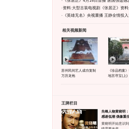
·
《张居正》4月16日首播 唐国强遗憾
·
资料:大型古装电视剧《张居正》资料介
·
《英雄无名》央视重播 王静全情投入
相关视频新闻
苏州民间艺人成功复制
《珍品档案》
万历龙袍
地宫寻宝(上)
王牌栏目
先锋人物黄晓明：
感谢低潮 偶像重
黄晓明开始意识到
情需要改变。……