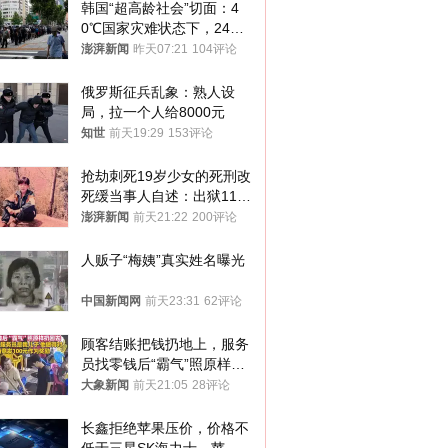
韩国“超高龄社会”切面：4
0℃国家灾难状态下，2400
名首尔老人还在巷子里收废
澎湃新闻
昨天07:21
104评论
纸
俄罗斯征兵乱象：熟人设
局，拉一个人给8000元
知世
前天19:29
153评论
抢劫刺死19岁少女的死刑改
死缓当事人自述：出狱11年
间始终刻意躲避被害人家属
澎湃新闻
前天21:22
200评论
人贩子“梅姨”真实姓名曝光
中国新闻网
前天23:31
62评论
顾客结账把钱扔地上，服务
员找零钱后“霸气”照原样扔
回去
大象新闻
前天21:05
28评论
长鑫拒绝苹果压价，价格不