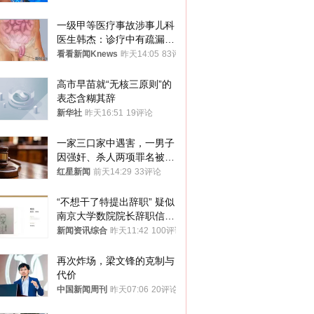
一级甲等医疗事故涉事儿科
医生韩杰：诊疗中有疏漏，
我认错，但不能认罪
看看新闻Knews
昨天14:05
83评论
高市早苗就“无核三原则”的
表态含糊其辞
新华社
昨天16:51
19评论
一家三口家中遇害，一男子
因强奸、杀人两项罪名被判
死缓 最高检介入后改判无
红星新闻
前天14:29
33评论
罪
“不想干了特提出辞职” 疑似
南京大学数院院长辞职信流
传 院方回应
新闻资讯综合
昨天11:42
100评论
再次炸场，梁文锋的克制与
代价
中国新闻周刊
昨天07:06
20评论