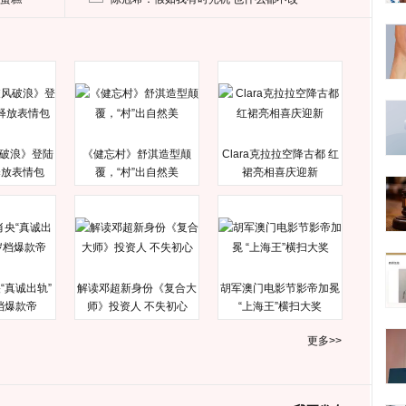
破浪》登陆
《健忘村》舒淇造型颠
Clara克拉拉空降古都 红
释放表情包
覆，“村”出自然美
裙亮相喜庆迎新
“真诚出轨”
解读邓超新身份《复合大
胡军澳门电影节影帝加冕
档爆款帝
师》投资人 不失初心
“上海王”横扫大奖
更多>>