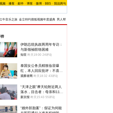
视频
-
播客
-
邮件
-
博客
-
微博
-
BBS
-
我说两句
红牛音乐之旅
金立特约搜狐视频年度盛典
男人帮
评榜
伊朗总统执政两周年专访：
与新领袖联络困难
知世
昨天19:00
24评论
泰国女公务员精致妆容爆
红，本人回应批评：不喜欢
就别看
观察者网
昨天18:32
43评论
“天津之眼”摩天轮附近两人
落水，目击者：母亲和11岁
儿子先后被打捞上岸
新京报
昨天15:43
55评论
“婚外胚胎案”：假证为何能