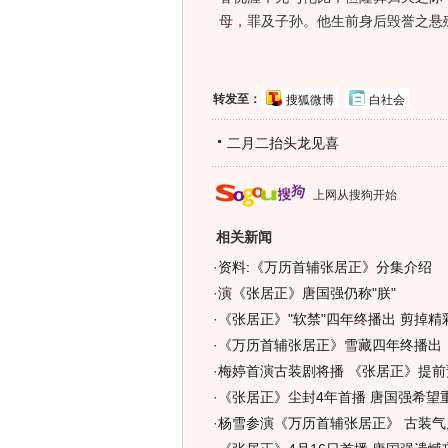
母，罪及子孙。他生前身后毁誉之悬
转发至：
搜狐微博
白社会
二月二抬头龙见喜
上网从搜狗开始
相关新闻
·
资料:《万历首辅张居正》分集介绍
·
演《张居正》唐国强仍称"朕"
·
《张居正》"软禁"四年终播出 剪掉精
·
《万历首辅张居正》雪藏四年终播出
·
梅婷首演古装剧将播 《张居正》提前预
·
《张居正》尘封4年首播 唐国强希望
·
杨雪参演《万历首辅张居正》 古装气