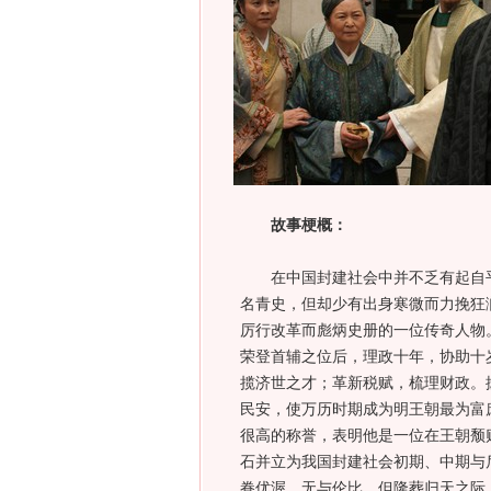
故事梗概：
在中国封建社会中并不乏有起自平
名青史，但却少有出身寒微而力挽狂
厉行改革而彪炳史册的一位传奇人物
荣登首辅之位后，理政十年，协助十
揽济世之才；革新税赋，梳理财政。
民安，使万历时期成为明王朝最为富庶的
很高的称誉，表明他是一位在王朝颓
石并立为我国封建社会初期、中期与
眷优渥，无与伦比，但隆葬归天之际