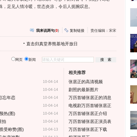
殊，足见人情冷暖，世态炎凉，令后人扼腕叹息。
我来说两句
(
0
)
复制链接
责任编辑：宋宋
直击归真堂养熊基地开放日
网页
新闻
相关推荐
张居正的高清视频
10-04-14
剧照的最新图片
10-04-14
彩忘年恋
万历首辅张居正的消息
10-04-14
电视剧万历首辅张居正
10-04-14
热(图)
万历首辅张居正介绍
10-04-14
重拍
万历首辅张居正演员表
10-04-14
质受称赞(图)
万历首辅张居正下载
10-04-13