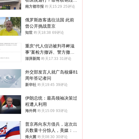
在医院通行？谁有权销毁胚
胎？
南方都市报
昨天15:29
25评论
俄罗斯政客逃往法国 此前
曾公开挑战普京
知世
昨天18:38
69评论
重庆“代人信访被判寻衅滋
事”案检方撤诉、警方撤
案，两被告人获国赔
澎湃新闻
昨天17:33
31评论
外交部发言人就广岛核爆81
周年答记者问
新华社
昨天19:45
39评论
伊朗总统：最高领袖决策过
程遭人利用
海外网
昨天15:09
93评论
普京再向东方借兵，这次出
兵数量十分惊人，美媒：俄
朝要动真格？
烽火菌
昨天08:30
30评论