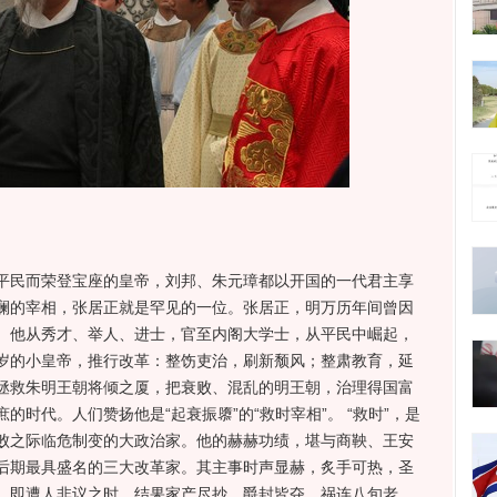
民而荣登宝座的皇帝，刘邦、朱元璋都以开国的一代君主享
澜的宰相，张居正就是罕见的一位。张居正，明万历年间曾因
。他从秀才、举人、进士，官至内阁大学士，从平民中崛起，
岁的小皇帝，推行改革：整饬吏治，刷新颓风；整肃教育，延
拯救朱明王朝将倾之厦，把衰败、混乱的明王朝，治理得国富
时代。人们赞扬他是“起衰振隳”的“救时宰相”。 “救时”，是
败之际临危制变的大政治家。他的赫赫功绩，堪与商鞅、王安
后期最具盛名的三大改革家。其主事时声显赫，炙手可热，圣
，即遭人非议之时，结果家产尽抄，爵封皆夺，祸连八旬老