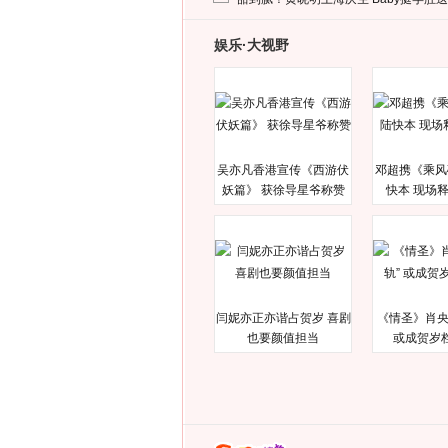
娱乐·大视野
吴亦凡香港宣传《西游伏
邓超携《乘风
妖篇》 获徐导星爷称赞
快本 现场
闫妮亦正亦谐占贺岁 喜剧
《情圣》肖央
也要颜值担当
或成贺岁