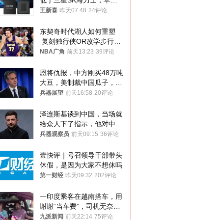
低于三星SK海力士，苹果
失去了议价权
王新喜
昨天07:48
24评论
东契奇时代湖人如何重塑
 复刻独行侠OR改学步行
者？
NBA广角
前天13:23
39评论
恩将仇报，中方刚买48万吨
大豆，美制裁中国瓜子，布
林肯措辞变了
兵器展望
前天16:58
20评论
泽连斯基谈到中国，当场就
给众人下了指示，他对中国
和中乌关系，显然又有了新
兵器观察员
前天09:15
36评论
的想法
壹快评｜号召领导干部带头
休假，是因为大家不想休吗
第一财经
昨天09:32
202评论
一印度乘客在越南搭车，用
谢谢“当车费”，司机无奈发
笑；印度网友：不代表印度
九派新闻
前天22:14
75评论