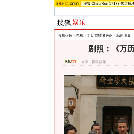
搜狐
ChinaRen
17173
焦点房
搜狐娱乐
>
电视
>
万历首辅张居正
>
精彩图集
剧照：《万历
来源：
搜狐娱乐