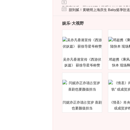
9
马蓉离婚后，砸1000万人民币给媒体要求
10
甜到腻！黄晓明上海庆生 Baby挺孕肚
娱乐·大视野
吴亦凡香港宣传《西游伏
邓超携《乘风
妖篇》 获徐导星爷称赞
快本 现场
闫妮亦正亦谐占贺岁 喜剧
《情圣》肖央
也要颜值担当
或成贺岁