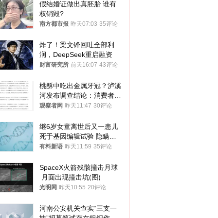
假结婚证做出真胚胎 谁有
权销毁?
南方都市报
昨天07:03
35评论
炸了！梁文锋回吐全部利
润，DeepSeek重启融资
财富研究所
前天16:07
43评论
桃酥中吃出金属牙冠？泸溪
河发布调查结论：消费者已
澄清，所发视频情况不属实
观察者网
昨天11:47
30评论
继6岁女童离世后又一患儿
死于基因编辑试验 隐瞒一
年才对外披露
有料新语
昨天11:59
35评论
SpaceX火箭残骸撞击月球
 月面出现撞击坑(图)
光明网
昨天10:55
20评论
河南公安机关查实“三支一