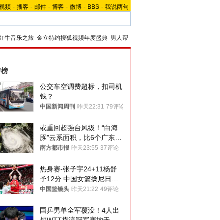
视频
-
播客
-
邮件
-
博客
-
微博
-
BBS
-
我说两句
红牛音乐之旅
金立特约搜狐视频年度盛典
男人帮
评榜
公交车空调费超标，扣司机
钱？
中国新闻周刊
昨天22:31
79评论
或重回超强台风级！“白海
豚”云系面积，比6个广东还
大！深圳官方：注意这件事
南方都市报
昨天23:55
37评论
热身赛-张子宇24+11杨舒
予12分 中国女篮擒尼日利
亚
中国篮镜头
昨天21:22
49评论
国乒男单全军覆没！4人出