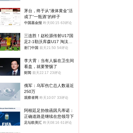
茅台，终于从“液体黄金”活
成了“一瓶酒”的样子
中国基金报
昨天00:15
63评论
三连胜！赵松源传射U17国
足2-1勒沃库森U17 淘汰赛
将战河床
射门中国
前天21:50
54评论
李大霄：当有人躲在卫生间
看盘，就要警惕了
财闻
前天22:17
23评论
俄军：乌军伤亡总人数逼近
250万
观察者网
昨天10:07
33评论
阿根廷足协致函因凡蒂诺：
正确道路是继续在您领导下
足坛欧美汇
昨天08:16
61评论