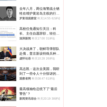
去年八月，两位海警战士牺
牲在维护黄岩岛主权的行动
中
罗富强观察室
昨天14:55
62评论
高校任免通知引关注：科
长、主任自愿辞职，转任思
政辅导员
澎湃新闻
昨天17:00
31评论
大决战来了，朝鲜导弹部队
赴俄，普京新设特殊兵种，
76岁老将扛旗
虚怀论语
昨天10:28
26评论
高志凯：这次去美国，我听
到了一些令人十分惊讶的消
息
观察者网
昨天08:47
61评论
最高领袖给总统下了“最后
警告”？
新闻资讯综合
昨天20:19
38评论