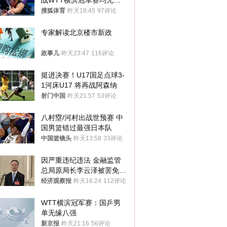
战WTT横滨冠军赛均无缘
八强
搜狐体育
昨天18:45
97评论
专家解读北京楼市新政
政事儿
昨天23:47
116评论
挺进决赛！U17国足点球3-
1河床U17 将再战阿森纳
射门中国
昨天21:57
53评论
八村塁/河村出战世预赛 中
国男篮错过最强日本队
中国篮镜头
昨天13:58
33评论
因严重违纪违法 金融监管
总局原局长李云泽被罢免全
国人大代表
经济观察报
昨天16:24
112评论
WTT横滨冠军赛：国乒男
单无缘八强
新京报
昨天21:16
56评论