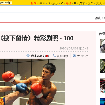
地产
搜狗
新闻
-
体育
-
S
-
娱乐
-
V
-
财经
-
IT
-
汽车
-
房产
-
女人
-
热点：
热
搜下留情》精彩剧照 - 100
2010年04月08日10:48
我来说两句
(
0
)
复制链接
大
中
小