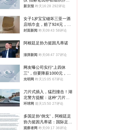
扶”招募笔试存在组织作弊
犯罪行为
新京报
昨天16:28
292评论
女子1岁宝宝碰坏三亚一酒
店纸巾盒，赔了924元，发
帖吐槽后酒店退还一半的
封面新闻
昨天09:43
58评论
钱，当地市监局回应
阿根廷足协力挺因凡蒂诺
澎湃新闻
昨天08:47
37评论
网友曝公司实行“上四休
三”，但要降薪1000元，不
接受只能辞职
光明网
昨天15:05
67评论
刀片式插入，猛烈撞击！湖
北警方提醒：这种“刀片超
车”，太危险了
环球网
前天15:50
27评论
多国足协“倒戈”，阿根廷足
协力挺因凡蒂诺：国际足联
今后应继续在其领导下前行
观察者网
昨天09:17
36评论