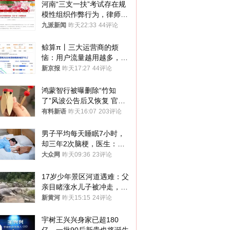
河南“三支一扶”考试存在规
模性组织作弊行为，律师：
涉嫌非法获取国家秘密罪等
九派新闻
昨天22:33
44评论
罪名
鲸算π丨三大运营商的烦
恼：用户流量越用越多，收
入却越来越少
新京报
昨天17:27
44评论
鸿蒙智行被曝删除“竹知
了”风波公告后又恢复 官媒
曾力挺：劝华为要大度的，
有料新语
昨天16:07
203评论
你们适不适合？
男子平均每天睡眠7小时，
却三年2次脑梗，医生：这
样睡觉更伤身
大众网
昨天09:36
23评论
17岁少年景区河道遇难：父
亲目睹涨水儿子被冲走，当
地排除上游泄洪，家属盼厘
新黄河
昨天15:15
24评论
清责任
宇树王兴兴身家已超180