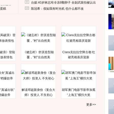
9
台媒:40岁林志玲冷冻9颗卵子 全副武装怕被认出
删掉这照片
10
送蛋糕
陈冠希：假如我有时光机 也什么都不改
破浪》登陆
《健忘村》舒淇造型颠
Clara克拉拉空降古都 红
释放表情包
覆，“村”出自然美
裙亮相喜庆迎新
“真诚出轨”
解读邓超新身份《复合大
胡军澳门电影节影帝加冕
档爆款帝
师》投资人 不失初心
“上海王”横扫大奖
更多>>