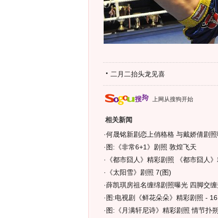
二月二抬头龙见喜
上网从搜狗开始
相关新闻
·
何晟铭新剧恋上俏格格 与戴娇倩剧照曝
·
图:《非常6+1》剧照 敦煌飞天
·
《都市囧人》精彩剧照 《都市囧人》精
·
《太阳雪》剧照 7(图)
·
薛凯琪房祖名缠绵剧照曝光 四脚交缠秀
·
图:电视剧《鲜花朵朵》精彩剧照 - 16
·
图:《月满轩尼诗》精彩剧照 情节扑