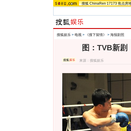
搜狐
ChinaRen
17173
焦点房
搜狐娱乐
>
电视
>
《搜下留情》
>
海报剧照
图：TVB新剧《
来源：
搜狐娱乐