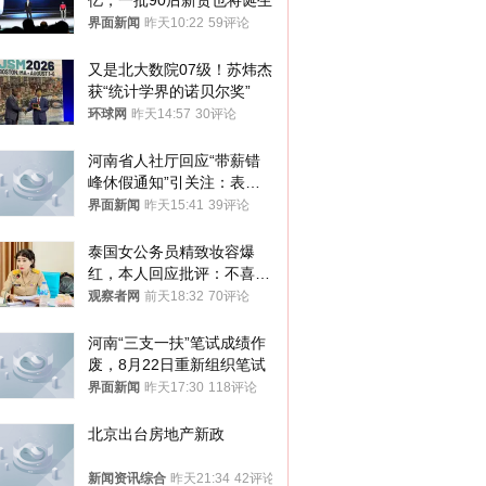
亿，一批90后新贵也将诞生
界面新闻
昨天10:22
59评论
又是北大数院07级！苏炜杰
获“统计学界的诺贝尔奖”
环球网
昨天14:57
30评论
河南省人社厅回应“带薪错
峰休假通知”引关注：表述
不够准确，待修改后印发
界面新闻
昨天15:41
39评论
泰国女公务员精致妆容爆
红，本人回应批评：不喜欢
就别看
观察者网
前天18:32
70评论
河南“三支一扶”笔试成绩作
废，8月22日重新组织笔试
界面新闻
昨天17:30
118评论
北京出台房地产新政
新闻资讯综合
昨天21:34
42评论