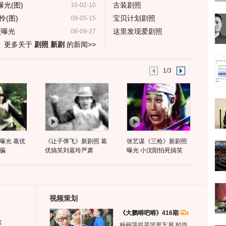
光(图)
古装剧照
10-02-10
(图)
宝贝计划剧照
09-05-15
照曝光
这里发现爱剧照
08-09-27
更多关于
剧照 新剧
的新闻>>
1/3
曝光 葛优
《让子弹飞》新剧照 葛
张艺谋《三枪》新剧照
骗
优搞笑刘嘉玲严肃
曝光 小沈阳怕死搞笑
视频策划
《大鹏嘚吧嘚》416期
生
杨丽萍提菜篮逛车展 时尚