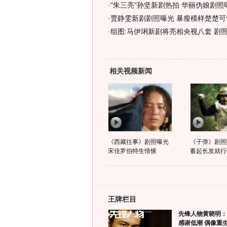
·
"朱三亮"孙坚新剧热拍 华丽伪娘剧照曝
·
贾静雯新剧剧照曝光 暴瘦模样楚楚可怜
·
组图:马伊琍新剧将亮相央视八套 剧
相关视频新闻
《西藏往事》剧照曝光
《子弹》剧照
宋佳罗伯特生情愫
蓄起长发就行
王牌栏目
先锋人物黄晓明：
感谢低潮 偶像重