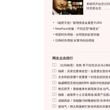
黄晓明开始意识到
情需要改变。……
《秘密天使》陈翔情迷金素恩YURA
NewFace张俪：不怕定型“物质女”
明星时尚周报：女明星的欲望衣橱
日韩时尚周报
好莱坞街拍周报
网友点击排行
1
《比利林恩》首映 章子怡范冰冰冯小刚
2
独家：买菜也要拗造型！金星携女逛街
3
京东和奶茶哪个更重要？刘强东的回答
4
杨威晒照庆祝结婚8周年 杨阳洋轻抚妈
5
艳压群芳！唐嫣修身长裙现身活动 仙气
6
独家：姚晨带小土豆逛商场 购置产后新
7
成都风味！张靓颖冯轲曝婚纱照 吃串串
8
接地气！阔太熊黛林打扮休闲逛街买厕