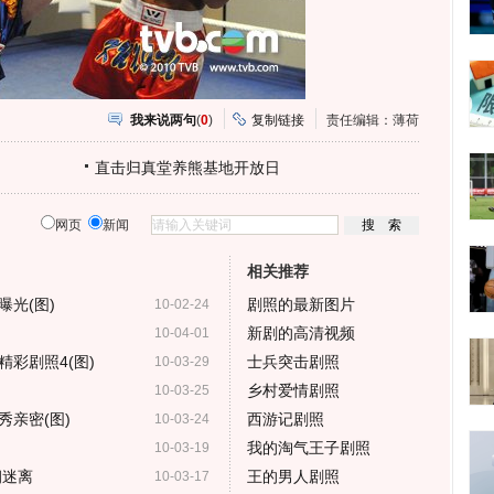
我来说两句
(
0
)
复制链接
责任编辑：薄荷
直击归真堂养熊基地开放日
网页
新闻
相关推荐
光(图)
剧照的最新图片
10-02-24
新剧的高清视频
10-04-01
彩剧照4(图)
士兵突击剧照
10-03-29
乡村爱情剧照
10-03-25
亲密(图)
西游记剧照
10-03-24
我的淘气王子剧照
10-03-19
朔迷离
王的男人剧照
10-03-17