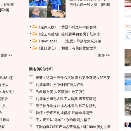
，有些事
与村姑仅一线之隔…
[详细]
[详细]
《先锋人物》：黄磊不惑之年中的智慧
《综艺马后炮》陈柏霖曝初吻属于范冰冰
《NewFace》：《北爱》导演续集玩穿越
《夏日甜心》：和夏日有关的爱情世界
更多 >>
更多 >>
网友评论排行
1
捧场红毯
董卿：这两年没什么突破 激烈竞争环境令我不安
2
有派头
刘德华新片扮“犀利哥”街头狂奔
3
全场大笑！
为救母女俩 人艺演员中数刀(图)
4
妈孕肚
刘德华扮邋遢农民工太逼真 遭警察驱赶
5
儿足
章子怡斥港媒歧视内地演员 称刁钻势利
6
衣
律师：于正不构成侵权 只能道德谴责
7
打麻将
王力宏否认“辱华”：别给歌词扣帽子
8
所泵
王刚自曝7成家产为古董藏品：睡180年历史古床