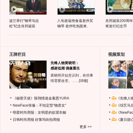
波兰举行"钢琴马拉
八旬老翁绝食逼老伴买
肖邦诞辰200周年
松"纪念肖邦诞辰
钢琴 老伴吃泡面来..
将发行纪念币
王牌栏目
视频策划
先锋人物黄晓明：
感谢低潮 偶像重生
黄晓明开始意识到，有些事
情需要改变。……
[详细]
《秘密天使》陈翔情迷金素恩YURA
《先锋人
NewFace张俪：不怕定型“物质女”
《综艺马
明星时尚周报：女明星的欲望衣橱
《NewF
日韩时尚周报
好莱坞街拍周报
《夏日甜
更多 >>