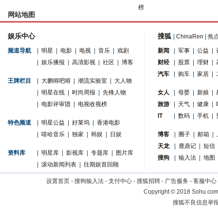
榜
网站地图
娱乐中心
搜狐
|
ChinaRen
|
焦
频道导航
|
明星
|
电影
|
电视
|
音乐
|
戏剧
新闻
|
军事
|
公益
|
|
娱乐播报
|
高清影视
|
社区
|
博客
财经
|
股票
|
理财
|
汽车
|
购车
|
家居
|
王牌栏目
|
大鹏嘚吧嘚
|
潮流实验室
|
大人物
|
明星在线
|
时尚周报
|
先锋人物
女人
|
母婴
|
新娘
|
|
电影评审团
|
电视收视榜
旅游
|
天气
|
健康
|
IT
|
数码
|
手机
|
特色频道
|
明星公益
|
好莱坞
|
香港电影
|
嘻哈音乐
|
独家
|
韩娱
|
日娱
博客
|
圈子
|
邮箱
|
天龙
|
鹿鼎记
|
短信
资料库
|
明星库
|
影视库
|
专题库
|
图片库
搜狗
|
输入法
|
地图
|
滚动新闻列表
|
往期娱首回顾
设置首页
-
搜狗输入法
-
支付中心
-
搜狐招聘
-
广告服务
-
客服中心
Copyright
©
2018 Sohu.com 
搜狐不良信息举