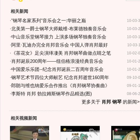
相关新闻
·
"钢琴名家系列"音乐会之一:华丽之巅
10-03-
·
北美第一爵士钢琴大师戴维-布莱德独奏音乐会
10-03-
·
中山音乐堂钢琴接力 上演多场钢琴独奏音乐会
10-03-
·
阿里·瓦迪办完全肖邦音乐会 中国人弹肖邦最好
10-03-
·
《茶花女》足尖演绎凄美 肖邦钢琴曲做点睛之笔
10-02-
·
肖邦诞辰200周年——纽伯格浪漫经典音乐会
10-01-
·
中国爱乐乐团--纪念肖邦诞辰二百周年音乐会
10-01-
·
钢琴艺术节四位大师献艺 纪念肖邦逝世160周年
09-10-
·
郎朗与维也纳爱乐合作推出《肖邦钢琴协奏曲》
09-01-
·
李斯特 肖邦 勃拉姆斯钢琴作品精选(图)
08-06-
更多关于
肖邦 钢琴
的新闻>
相关视频新闻