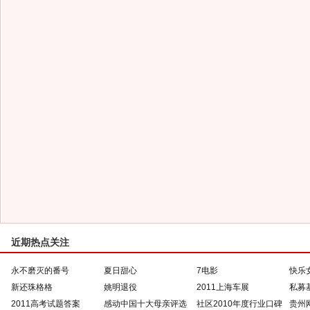
近期热点关注
永不磨灭的番号
夏日甜心
7电影
快乐
新还珠格格
姚明退役
2011上海车展
私募
2011高考试题答案
感动中国十大母亲评选
社区2010年度行业口碑
贵州