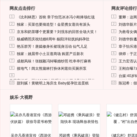
网友点击排行
网友评论排行
1
1
《比利林恩》首映 章子怡范冰冰冯小刚捧场红毯
董卿：这两
2
2
独家：买菜也要拗造型！金星携女逛街有派头
刘德华新片
3
3
京东和奶茶哪个更重要？刘强东的回答全场大笑！
为救母女俩
4
4
杨威晒照庆祝结婚8周年 杨阳洋轻抚妈妈孕肚
刘德华扮邋
5
5
艳压群芳！唐嫣修身长裙现身活动 仙气儿足
章子怡斥港
6
6
独家：姚晨带小土豆逛商场 购置产后新衣
律师：于正
7
7
成都风味！张靓颖冯轲曝婚纱照 吃串串打麻将
王力宏否认
8
8
接地气！阔太熊黛林打扮休闲逛街买厕所泵
王刚自曝7
9
9
台媒:40
马蓉离婚后，砸1000万人民币给媒体要求删掉这照片
10
10
甜到腻！黄晓明上海庆生 Baby挺孕肚送蛋糕
陈冠希：假
娱乐·大视野
吴亦凡香港宣传《西游伏
邓超携《乘风破浪》登陆
《健忘村》舒淇