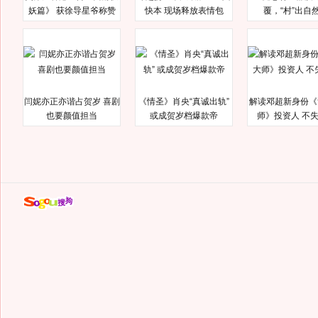
妖篇》 获徐导星爷称赞
快本 现场释放表情包
覆，“村”出自
闫妮亦正亦谐占贺岁 喜剧
《情圣》肖央“真诚出轨”
解读邓超新身份《
也要颜值担当
或成贺岁档爆款帝
师》投资人 不