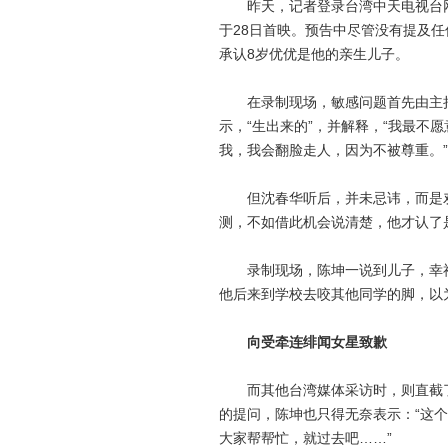
昨天，记者登录台湾中天电视台网站看
于28日首映。预告中尽管没有提及
承认8岁优优是他的亲生儿子。
在录制现场，敏感问题首先由主持人
示，“生出来的”，并解释，“我最不
我，我会翻脸走人，因为不被尊重。”
但沈春华听后，并未忌讳，而是劝
测，不如借此机会说清楚，他才认了
录制现场，陈坤一说到儿子，幸福就
他后来到学校去咬其他同学的脚，以
向受牵连绯闻女星致歉
而其他台湾媒体采访时，则直截了当
的提问，陈坤也只得无奈表示：“这
大家帮帮忙，就过去吧……”