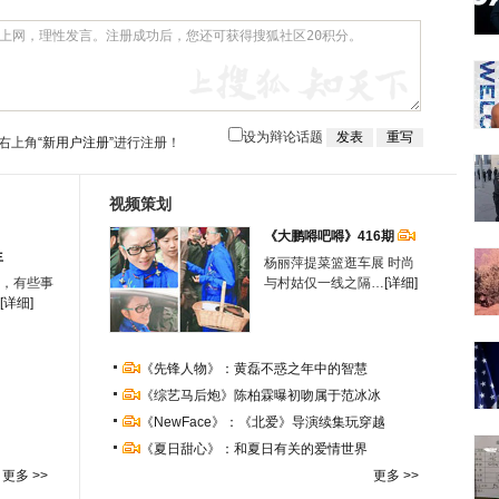
设为辩论话题
右上角
“新用户注册”
进行注册！
视频策划
《大鹏嘚吧嘚》416期
生
杨丽萍提菜篮逛车展 时尚
，有些事
与村姑仅一线之隔…
[详细]
[详细]
《先锋人物》：黄磊不惑之年中的智慧
《综艺马后炮》陈柏霖曝初吻属于范冰冰
《NewFace》：《北爱》导演续集玩穿越
《夏日甜心》：和夏日有关的爱情世界
更多 >>
更多 >>