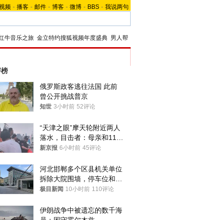
视频
-
播客
-
邮件
-
博客
-
微博
-
BBS
-
我说两句
红牛音乐之旅
金立特约搜狐视频年度盛典
男人帮
评榜
俄罗斯政客逃往法国 此前
曾公开挑战普京
知世
3小时前
52评论
“天津之眼”摩天轮附近两人
落水，目击者：母亲和11岁
儿子先后被打捞上岸
新京报
6小时前
45评论
河北邯郸多个区县机关单位
拆除大院围墙，停车位和厕
所免费开放，当地多部门回
极目新闻
10小时前
110评论
应
伊朗战争中被遗忘的数千海