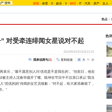
地产
搜狗
新闻
-
体育
-
S
-
娱乐
-
V
-
财经
-
IT
-
汽车
-
房产
-
女人
-
热点：
热
子” 对受牵连绯闻女星说对不起
2010年03月24日13:22
我来说两句
(
2
)
复制链接
大
中
小
再表示，“最不愿意别人问‘优优是不是我生的’。”但前日，他在
却被主持人沈春华撬开了嘴。陈坤在节目中不仅亲口承认“我当
入“优优的妈”传闻的女艺员致歉：“对不起，给大家添麻烦了，
作。”