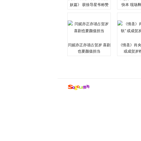
妖篇》 获徐导星爷称赞
快本 现场
闫妮亦正亦谐占贺岁 喜剧
《情圣》肖央
也要颜值担当
或成贺岁