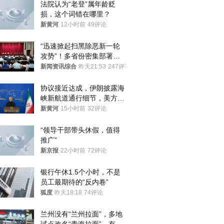
法院认为“老登”属年龄贬
损，这个词错在哪里？
新黄河
12小时前
49评论
“迅速掀起扫黑除恶新一轮
攻势”！多省份密集部署，
公布举报方式
新闻资讯综合
昨天21:53
247评论
协议接近达成，伊朗披露海
峡新航道通行细节，美方再
提“倒计时”
新黄河
15小时前
32评论
“领导干部带头休假，值得
推广”
新京报
22小时前
72评论
银行午休1.5个小时，不是
员工最期待的“反内卷”
狐度
昨天18:18
74评论
兰州没有“兰州拉面”，多地