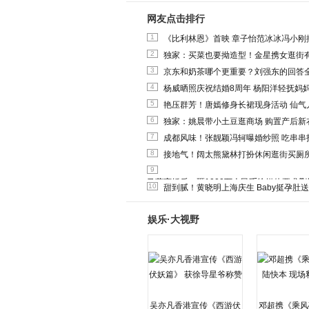
网友点击排行
1
《比利林恩》首映 章子怡范冰冰冯小刚
2
独家：买菜也要拗造型！金星携女逛街
3
京东和奶茶哪个更重要？刘强东的回答
4
杨威晒照庆祝结婚8周年 杨阳洋轻抚妈
5
艳压群芳！唐嫣修身长裙现身活动 仙气
6
独家：姚晨带小土豆逛商场 购置产后新
7
成都风味！张靓颖冯轲曝婚纱照 吃串串
8
接地气！阔太熊黛林打扮休闲逛街买厕
9
马蓉离婚后，砸1000万人民币给媒体要求
10
甜到腻！黄晓明上海庆生 Baby挺孕肚
娱乐·大视野
吴亦凡香港宣传《西游伏
邓超携《乘风