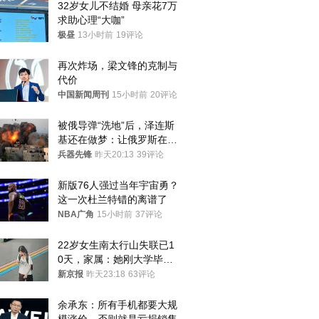
32岁女儿不结婚 母亲花7万
求助心理“大咖”
极昼
13小时前
19评论
再次炸场，梁文锋的克制与
代价
中国新闻周刊
15小时前
20评论
被俄导弹“洗地”后，泽连斯
基还在做梦：让俄罗斯在冬
季前求和？
兵器先锋
昨天20:13
39评论
新版76人强过当年宇宙勇？
这一次杜兰特错的离谱了
NBA广角
15小时前
37评论
22岁女生南太行山失联已1
0天，家属：她刚大学毕业
想到山里旅行
新京报
昨天23:18
63评论
余承东：所有手机都要大规