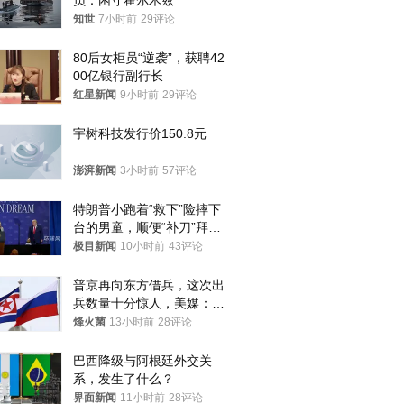
员：困守霍尔木兹
知世
7小时前
29评论
80后女柜员“逆袭”，获聘42
00亿银行副行长
红星新闻
9小时前
29评论
宇树科技发行价150.8元
澎湃新闻
3小时前
57评论
特朗普小跑着“救下”险摔下
台的男童，顺便“补刀”拜
登：“我可不想他像拜登一
极目新闻
10小时前
43评论
样摔下来”
普京再向东方借兵，这次出
兵数量十分惊人，美媒：俄
朝要动真格？
烽火菌
13小时前
28评论
巴西降级与阿根廷外交关
系，发生了什么？
界面新闻
11小时前
28评论