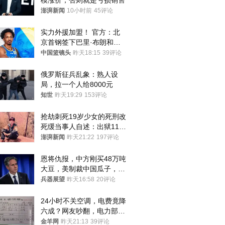
模涨价，否则就是亏损销售
澎湃新闻
10小时前
45评论
实力外援加盟！ 官方：北
京首钢签下巴里·布朗和桑
普森
中国篮镜头
昨天18:15
39评论
俄罗斯征兵乱象：熟人设
局，拉一个人给8000元
知世
昨天19:29
153评论
抢劫刺死19岁少女的死刑改
死缓当事人自述：出狱11年
间始终刻意躲避被害人家属
澎湃新闻
昨天21:22
197评论
恩将仇报，中方刚买48万吨
大豆，美制裁中国瓜子，布
林肯措辞变了
兵器展望
昨天16:58
20评论
24小时不关空调，电费竟降
六成？网友吵翻，电力部门
回应→
金羊网
昨天21:13
39评论