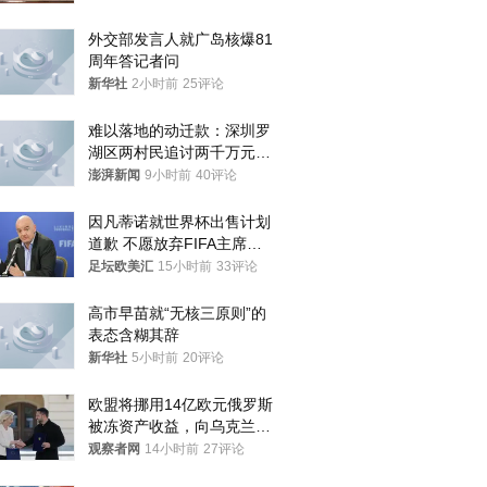
外交部发言人就广岛核爆81
周年答记者问
新华社
2小时前
25评论
难以落地的动迁款：深圳罗
湖区两村民追讨两千万元动
迁款八年未果
澎湃新闻
9小时前
40评论
因凡蒂诺就世界杯出售计划
道歉 不愿放弃FIFA主席职
位
足坛欧美汇
15小时前
33评论
高市早苗就“无核三原则”的
表态含糊其辞
新华社
5小时前
20评论
欧盟将挪用14亿欧元俄罗斯
被冻资产收益，向乌克兰提
供援助
观察者网
14小时前
27评论