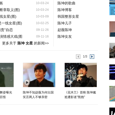
爸
陈坤的歌曲
10-03-24
断章取义(图)
陈坤博客
10-03-24
女星(图)
韩国整形女星
10-03-09
一线女星(图)
陈坤儿子
10-02-25
责"自恋
赵薇陈坤
09-11-26
演情感大戏(图
陈坤女友
09-11-16
更多关于
陈坤 女星
的新闻>>
1/3
舞姿曝光
陈坤不知赵薇为何出国
《花木兰》首映 陈坤尴
百怪
笑言两人不够亲密
尬遭影迷"熊抱"