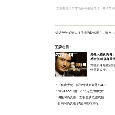
*发表评论前请先注册成为搜狐用户，请点击
王牌栏目
先锋人物黄晓明：
感谢低潮 偶像重
黄晓明开始意识到
情需要改变。……
《秘密天使》陈翔情迷金素恩YURA
NewFace张俪：不怕定型“物质女”
明星时尚周报：女明星的欲望衣橱
日韩时尚周报
好莱坞街拍周报