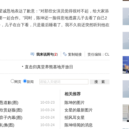
诚恳地表达了歉意：“对那些女演员觉得很对不起，给大家添
要一起合作。”同时，陈坤还一脸得意地透露儿子去看了自己2
唱会，儿子在台下看，只是最后睡着了。我不久前还突然听到他在
我来说两句
(
2
)
复制链接
责任编辑：CL
直击归真堂养熊基地开放日
网页
新闻
相关推荐
道歉(图)
陈坤的图片
10-03-23
欣赏赵薇(图)
女星的最新图片
10-03-24
弃子内幕(图)
招风耳女星
10-03-24
佛(图)
陈坤绯闻的消息
10-03-24