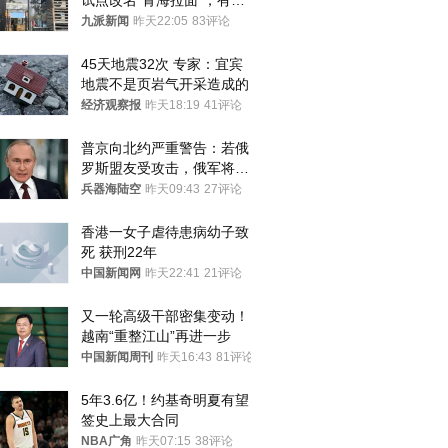
试点改名“青海拉面”，有商
家改名已两年
九派新闻
昨天22:05
83评论
45天地震32次 专家：宜宾
地震不是页岩气开采造成的
经济观察报
昨天18:19
41评论
普京向北约严重警告：若俄
罗斯盟友受攻击，俄军将动
用核武器保护
兵器海陆空
昨天09:43
27评论
香港一女子虐待患病幼子致
死 获刑22年
中国新闻网
昨天22:41
21评论
又一轮高级干部密集变动！
越南“重整江山”再进一步
中国新闻周刊
昨天16:43
81评论
5年3.6亿！约基奇明夏有望
签史上最大合同
NBA广角
昨天07:15
38评论