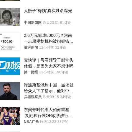
人贩子“梅姨”真实姓名曝光
中国新闻网
昨天23:31
61评论
2.6万元标成5000元？河南
一志愿规划机构被指标错学
费致考生复读
澎湃新闻
12小时前
32评论
壹快评｜号召领导干部带头
休假，是因为大家不想休吗
第一财经
12小时前
196评论
泽连斯基谈到中国，当场就
给众人下了指示，他对中国
和中乌关系，显然又有了新
兵器观察员
昨天09:15
34评论
的想法
东契奇时代湖人如何重塑
 复刻独行侠OR改学步行
者？
NBA广角
昨天13:23
38评论