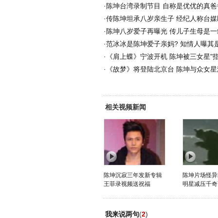
·
陈坤台湾录制节目 自称是优优的真爸
·
传陈坤坦承八岁亲生子 经纪人称台媒
·
陈坤八岁爱子再曝光 传儿子生母是一线
·
范冰冰是陈坤爱子亲妈? 知情人曝其是
·
《肩上蝶》宁波开机 陈坤被三女星"指
·
《故梦》将登陆北京台 陈坤与众女星
相关视频新闻
陈坤沉寂三年发新专辑
陈坤片场怪异
王菲录视频送祝福
明星减压千奇
我来说两句
(
2
)