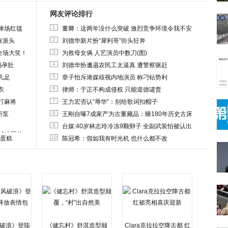
网友评论排行
1
捧场红毯
董卿：这两年没什么突破 激烈竞争环境令我不安
2
有派头
刘德华新片扮“犀利哥”街头狂奔
3
全场大笑！
为救母女俩 人艺演员中数刀(图)
4
妈孕肚
刘德华扮邋遢农民工太逼真 遭警察驱赶
5
儿足
章子怡斥港媒歧视内地演员 称刁钻势利
6
衣
律师：于正不构成侵权 只能道德谴责
7
打麻将
王力宏否认“辱华”：别给歌词扣帽子
8
所泵
王刚自曝7成家产为古董藏品：睡180年历史古床
9
台媒:40岁林志玲冷冻9颗卵子 全副武装怕被认出
删掉这照片
10
送蛋糕
陈冠希：假如我有时光机 也什么都不改
破浪》登陆
《健忘村》舒淇造型颠
Clara克拉拉空降古都 红