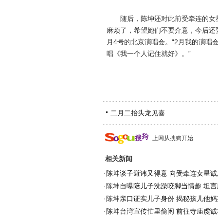
随后，陈坤还对此前受牵连的女星
麻烦了，希望她们不要介意，今后还
月4号的北京演唱会。“2月我的演
唱《我一个人记住就好》。”
二月二抬头龙见喜
上网从搜狗开始
相关新闻
·
陈坤谈子避讳又得意 向受牵连女星诚恳
·
陈坤自曝陪儿子洗澡咬脚当情趣 坦言
·
陈坤亲口证实儿子身份 揭秘孩儿他妈
·
陈坤台湾宣传忙里偷闲 前往寺庙虔诚礼