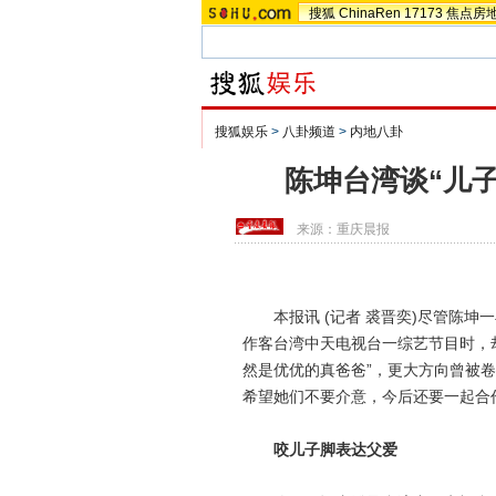
搜狐
ChinaRen
17173
焦点房
搜狐娱乐
>
八卦频道
>
内地八卦
陈坤台湾谈“儿
来源：
重庆晨报
本报讯 (记者 裘晋奕)尽管陈坤一
作客台湾中天电视台一综艺节目时，
然是优优的真爸爸”，更大方向曾被卷
希望她们不要介意，今后还要一起合
咬儿子脚表达父爱