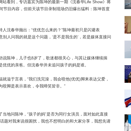
到，专访嘉宾为陈坤的最新一期《沈春华Life Show》将
任何节目内容，但前天该节目录制现场仍旧爆出猛料：陈坤首度
沈春华抛出：“优优怎么来的？”陈坤最初只是闪避表
愿意别人问我的就是这个问题，‘是不是我生的’，若是媒体直接问
说陈坤，儿子也8岁了，歌迷都很关心，与其让媒体继续揣
是优优的亲爸。但沈春华并未追问孩子的妈是谁。
溢于言表，“我们洗完澡，我会咬他(优优)脚来表达父爱，
为咬脚是表示喜欢，令我啼笑皆非。”
地问陈坤，“孩子的妈”是否为同行女演员，面对如此直接
个话题对我来说很困扰，我也不想明白的和大家分享，我想先请