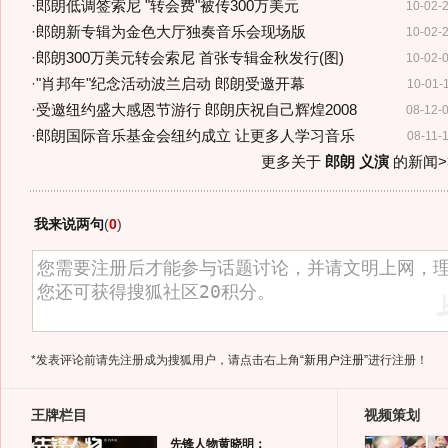
·
郎朗低调签索尼 "转会费"被传300万美元
10-02-
·
郎朗新专辑为金色大厅独奏音乐会现场版
10-02-
·
郎朗300万美元转会索尼 首张专辑金秋发行(图)
10-02-
·
"肖邦年"纪念活动波兰启动 郎朗受邀开幕
10-01-
·
受邀纽约盛大感恩节游行 郎朗庆祝自己辉煌2008
08-12-
·
郎朗国际音乐基金会纽约成立 让更多人学习音乐
08-11-
更多关于
郎朗 义演
的新闻>
我来说两句
(
0
)
*发表评论前请先注册成为搜狐用户，请点击右上角
“新用户注册”
进行注册！
王牌栏目
视频策划
先锋人物黄晓明：