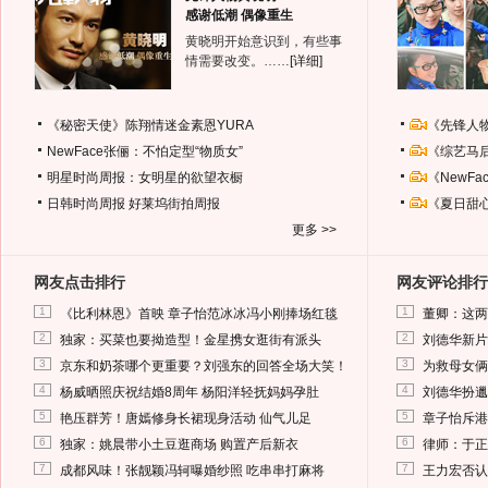
感谢低潮 偶像重生
黄晓明开始意识到，有些事
情需要改变。……
[详细]
《秘密天使》陈翔情迷金素恩YURA
《先锋人
NewFace张俪：不怕定型“物质女”
《综艺马
明星时尚周报：女明星的欲望衣橱
《NewF
日韩时尚周报
好莱坞街拍周报
《夏日甜
更多 >>
网友点击排行
网友评论排行
1
1
《比利林恩》首映 章子怡范冰冰冯小刚捧场红毯
董卿：这两
2
2
独家：买菜也要拗造型！金星携女逛街有派头
刘德华新片
3
3
京东和奶茶哪个更重要？刘强东的回答全场大笑！
为救母女俩
4
4
杨威晒照庆祝结婚8周年 杨阳洋轻抚妈妈孕肚
刘德华扮邋
5
5
艳压群芳！唐嫣修身长裙现身活动 仙气儿足
章子怡斥港
6
6
独家：姚晨带小土豆逛商场 购置产后新衣
律师：于正
7
7
成都风味！张靓颖冯轲曝婚纱照 吃串串打麻将
王力宏否认