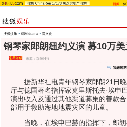
搜狐
ChinaRen
17173
焦点房地产
搜狗
新闻
-
体
搜狐娱乐
>
戏剧 drama
>
音文化
钢琴家郎朗纽约义演 募10万
来源：
京华时报
我来说两
据新华社电青年钢琴家
郎朗
21日
厅与德国著名指挥家克里斯托夫·埃申
演出收入及通过其他渠道募集的善款合
部用于救助海地地震灾区的儿童。
当晚，在埃申巴赫的指挥下，郎朗