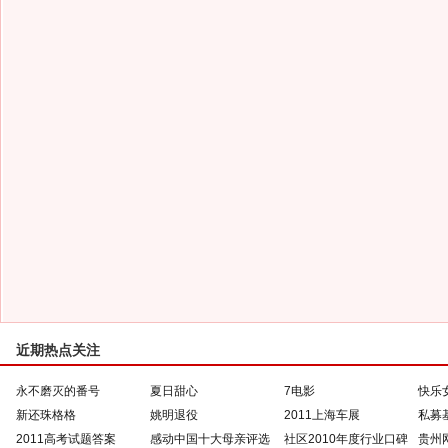
近期热点关注
永不磨灭的番号
夏日甜心
7电影
快乐
新还珠格格
姚明退役
2011上海车展
私募
2011高考试题答案
感动中国十大母亲评选
社区2010年度行业口碑
贵州