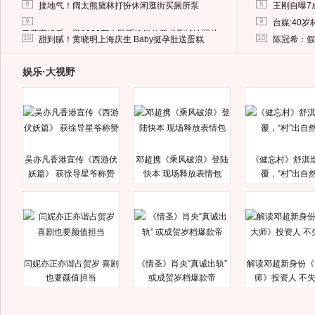
8
8
接地气！阔太熊黛林打扮休闲逛街买厕所泵
王刚自曝7
9
9
台媒:40
马蓉离婚后，砸1000万人民币给媒体要求删掉这照片
10
10
甜到腻！黄晓明上海庆生 Baby挺孕肚送蛋糕
陈冠希：假
娱乐·大视野
吴亦凡香港宣传《西游伏
邓超携《乘风破浪》登陆
《健忘村》舒淇
妖篇》 获徐导星爷称赞
快本 现场释放表情包
覆，“村”出自
闫妮亦正亦谐占贺岁 喜剧
《情圣》肖央“真诚出轨”
解读邓超新身份《
也要颜值担当
或成贺岁档爆款帝
师》投资人 不