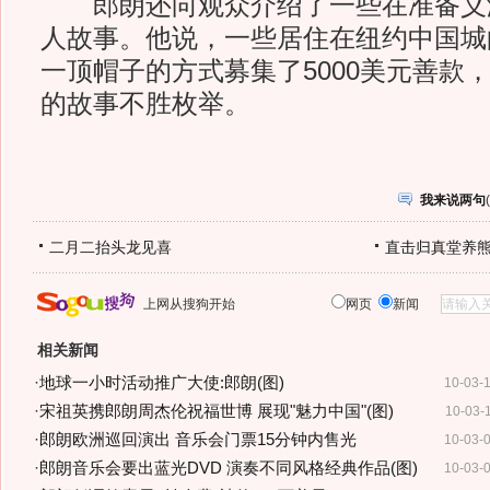
郎朗还向观众介绍了一些在准备义
人故事。他说，一些居住在纽约中国城
一顶帽子的方式募集了5000美元善款
的故事不胜枚举。
我来说两句
(
二月二抬头龙见喜
直击归真堂养
上网从搜狗开始
网页
新闻
相关新闻
·
地球一小时活动推广大使:郎朗(图)
10-03-
·
宋祖英携郎朗周杰伦祝福世博 展现"魅力中国"(图)
10-03-
·
郎朗欧洲巡回演出 音乐会门票15分钟内售光
10-03-
·
郎朗音乐会要出蓝光DVD 演奏不同风格经典作品(图)
10-03-