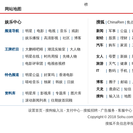
榜
网站地图
娱乐中心
搜狐
|
ChinaRen
|
焦
频道导航
|
明星
|
电影
|
电视
|
音乐
|
戏剧
新闻
|
军事
|
公益
|
|
娱乐播报
|
高清影视
|
社区
|
博客
财经
|
股票
|
理财
|
汽车
|
购车
|
家居
|
王牌栏目
|
大鹏嘚吧嘚
|
潮流实验室
|
大人物
|
明星在线
|
时尚周报
|
先锋人物
女人
|
母婴
|
新娘
|
|
电影评审团
|
电视收视榜
旅游
|
天气
|
健康
|
IT
|
数码
|
手机
|
特色频道
|
明星公益
|
好莱坞
|
香港电影
|
嘻哈音乐
|
独家
|
韩娱
|
日娱
博客
|
圈子
|
邮箱
|
天龙
|
鹿鼎记
|
短信
资料库
|
明星库
|
影视库
|
专题库
|
图片库
搜狗
|
输入法
|
地图
|
滚动新闻列表
|
往期娱首回顾
设置首页
-
搜狗输入法
-
支付中心
-
搜狐招聘
-
广告服务
-
客服中心
Copyright
©
2018 Sohu.com 
搜狐不良信息举