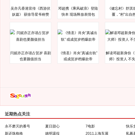
吴亦凡香港宣传《西游伏
邓超携《乘风破浪》登陆
《健忘村》舒淇
妖篇》 获徐导星爷称赞
快本 现场释放表情包
覆，“村”出自
闫妮亦正亦谐占贺岁 喜剧
《情圣》肖央“真诚出轨”
解读邓超新身份《
也要颜值担当
或成贺岁档爆款帝
师》投资人 不
近期热点关注
永不磨灭的番号
夏日甜心
7电影
快乐
新还珠格格
姚明退役
2011上海车展
私募