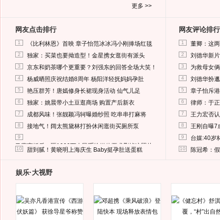
更多 >>
网友点击排行
网友评论排行
1
1
《比利林恩》首映 章子怡范冰冰冯小刚捧场红毯
董卿：这两
2
2
独家：买菜也要拗造型！金星携女逛街有派头
刘德华新片
3
3
京东和奶茶哪个更重要？刘强东的回答全场大笑！
为救母女俩
4
4
杨威晒照庆祝结婚8周年 杨阳洋轻抚妈妈孕肚
刘德华扮邋
5
5
艳压群芳！唐嫣修身长裙现身活动 仙气儿足
章子怡斥港
6
6
独家：姚晨带小土豆逛商场 购置产后新衣
律师：于正
7
7
成都风味！张靓颖冯轲曝婚纱照 吃串串打麻将
王力宏否认
8
8
接地气！阔太熊黛林打扮休闲逛街买厕所泵
王刚自曝7
9
9
台媒:40
马蓉离婚后，砸1000万人民币给媒体要求删掉这照片
10
10
甜到腻！黄晓明上海庆生 Baby挺孕肚送蛋糕
陈冠希：假
娱乐·大视野