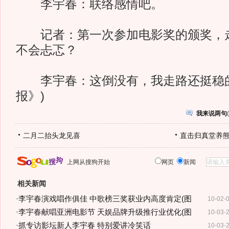
李宇春：联络感情吧。
记者：第一次参加电影奖的颁奖，走
不会忐忑？
李宇春：这倒没有，我走路还挺稳的
报》)
我来说两句
(
二月二抬头龙见喜
直击归真堂养
上网从搜狗开始
网页
新闻
相关新闻
·
李宇春演戏唱作俱佳 中歌榜三奖获业内高度肯定(图
10-02-
·
李宇春献唱亚洲电影节 天娱品牌升级推行业优化(图
10-03-
·
抓专访影坛新人李宇春 特别爱讲冷笑话
10-03-