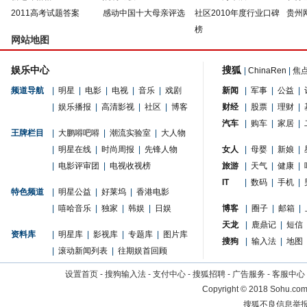
2011高考试题答案
感动中国十大母亲评选
社区2010年度行业口碑
贵州
榜
网站地图
娱乐中心
搜狐
|
ChinaRen
|
焦
频道导航
|
明星
|
电影
|
电视
|
音乐
|
戏剧
新闻
|
军事
|
公益
|
|
娱乐播报
|
高清影视
|
社区
|
博客
财经
|
股票
|
理财
|
汽车
|
购车
|
家居
|
王牌栏目
|
大鹏嘚吧嘚
|
潮流实验室
|
大人物
|
明星在线
|
时尚周报
|
先锋人物
女人
|
母婴
|
新娘
|
|
电影评审团
|
电视收视榜
旅游
|
天气
|
健康
|
IT
|
数码
|
手机
|
特色频道
|
明星公益
|
好莱坞
|
香港电影
|
嘻哈音乐
|
独家
|
韩娱
|
日娱
博客
|
圈子
|
邮箱
|
天龙
|
鹿鼎记
|
短信
资料库
|
明星库
|
影视库
|
专题库
|
图片库
搜狗
|
输入法
|
地图
|
滚动新闻列表
|
往期娱首回顾
设置首页
-
搜狗输入法
-
支付中心
-
搜狐招聘
-
广告服务
-
客服中心
Copyright
©
2018 Sohu.com 
搜狐不良信息举