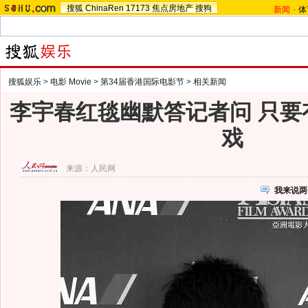
搜狐
ChinaRen
17173
焦点房地产
搜狗
新闻
-
体
搜狐娱乐
>
电影 Movie
>
第34届香港国际电影节
>
相关新闻
李宇春红毯幽默答记者问 只要
戏
来源：
人民网
我来说两