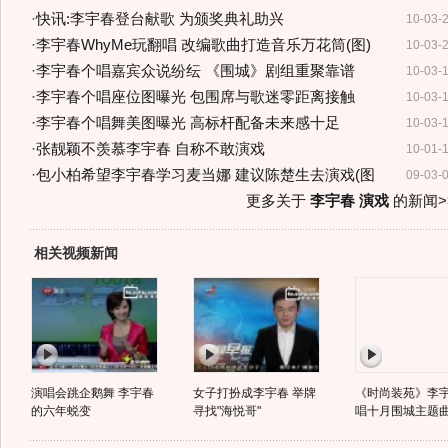
·
快讯:李宇春登台献歌 为颁奖典礼助兴
10-03-
·
李宇春WhyMe玩翻唱 改编歌曲打造音乐万花筒(图)
10-03-
·
李宇春个唱嘉宾众说纷纭 《围城》剧组重聚靠谱
10-03-
·
李宇春个唱座位图曝光 包围席与歌迷零距离接触
10-03-
·
李宇春个唱舞美图曝光 高标杆配备未来感十足
10-03-
·
张靓颖不羡慕李宇春 自称不敢演戏
10-01-
·
包小柏希望李宇春学习麦当娜 建议陈楚生去演戏(图
09-03-
更多关于
李宇春 演戏
的新闻>
相关视频新闻
演唱会跳企鹅舞 李宇春
女子打扮成李宇春 举牌
《时尚装苑》李
的六年蜕变
寻找"海悦哥"
唱十月围城主题