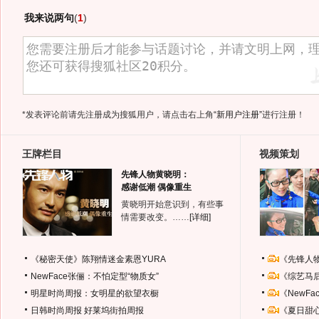
我来说两句
(
1
)
*发表评论前请先注册成为搜狐用户，请点击右上角
“新用户注册”
进行注册！
王牌栏目
视频策划
先锋人物黄晓明：
感谢低潮 偶像重生
黄晓明开始意识到，有些事
情需要改变。……
[详细]
《秘密天使》陈翔情迷金素恩YURA
《先锋人
NewFace张俪：不怕定型“物质女”
《综艺马
明星时尚周报：女明星的欲望衣橱
《NewF
日韩时尚周报
好莱坞街拍周报
《夏日甜