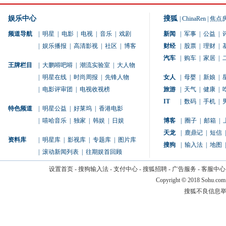
娱乐中心
搜狐
|
ChinaRen
|
焦点
频道导航
|
明星
|
电影
|
电视
|
音乐
|
戏剧
新闻
|
军事
|
公益
|
|
娱乐播报
|
高清影视
|
社区
|
博客
财经
|
股票
|
理财
|
汽车
|
购车
|
家居
|
王牌栏目
|
大鹏嘚吧嘚
|
潮流实验室
|
大人物
|
明星在线
|
时尚周报
|
先锋人物
女人
|
母婴
|
新娘
|
|
电影评审团
|
电视收视榜
旅游
|
天气
|
健康
|
IT
|
数码
|
手机
|
特色频道
|
明星公益
|
好莱坞
|
香港电影
|
嘻哈音乐
|
独家
|
韩娱
|
日娱
博客
|
圈子
|
邮箱
|
天龙
|
鹿鼎记
|
短信
|
资料库
|
明星库
|
影视库
|
专题库
|
图片库
搜狗
|
输入法
|
地图
|
|
滚动新闻列表
|
往期娱首回顾
设置首页
-
搜狗输入法
-
支付中心
-
搜狐招聘
-
广告服务
-
客服中心
Copyright
©
2018 Sohu.com
搜狐不良信息