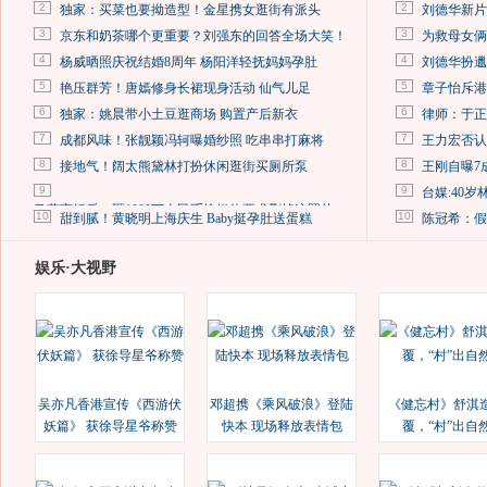
2
2
独家：买菜也要拗造型！金星携女逛街有派头
刘德华新片
3
3
京东和奶茶哪个更重要？刘强东的回答全场大笑！
为救母女俩
4
4
杨威晒照庆祝结婚8周年 杨阳洋轻抚妈妈孕肚
刘德华扮邋
5
5
艳压群芳！唐嫣修身长裙现身活动 仙气儿足
章子怡斥港
6
6
独家：姚晨带小土豆逛商场 购置产后新衣
律师：于正
7
7
成都风味！张靓颖冯轲曝婚纱照 吃串串打麻将
王力宏否认
8
8
接地气！阔太熊黛林打扮休闲逛街买厕所泵
王刚自曝7
9
9
台媒:40
马蓉离婚后，砸1000万人民币给媒体要求删掉这照片
10
10
甜到腻！黄晓明上海庆生 Baby挺孕肚送蛋糕
陈冠希：假
娱乐·大视野
吴亦凡香港宣传《西游伏
邓超携《乘风破浪》登陆
《健忘村》舒淇
妖篇》 获徐导星爷称赞
快本 现场释放表情包
覆，“村”出自