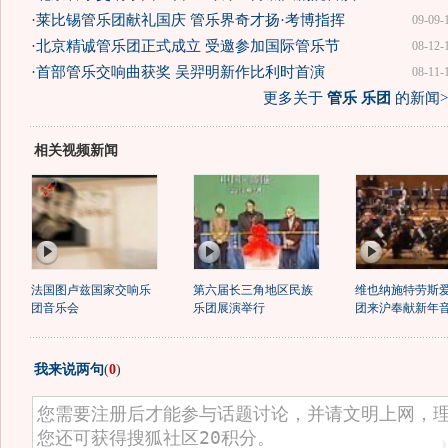
·
莱比锡管乐团献礼国庆 管乐界奇才扬·考博指挥
09-09-
·
北京精诚管乐团正式成立 受邀参加国际管乐节
08-12-
·
首部管乐交响曲获奖 吴羿明新作比利时首演
08-11-
更多关于
管乐 乐团
的新闻>
相关视频新闻
法国图卢兹国家交响乐
第六届长三角地区民族
维也纳施特劳斯
团音乐会
乐团展演举行
团来沪奉献新年
我来说两句
(
0
)