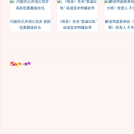
闫妮亦正亦谐占贺岁 喜剧
《情圣》肖央“真诚出轨”
解读邓超新身份《
也要颜值担当
或成贺岁档爆款帝
师》投资人 不