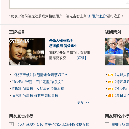
*发表评论前请先注册成为搜狐用户，请点击右上角
“新用户注册”
进行注册！
王牌栏目
视频策划
先锋人物黄晓明：
感谢低潮 偶像重生
黄晓明开始意识到，有些事
情需要改变。……
[详细]
《秘密天使》陈翔情迷金素恩YURA
《先锋人
NewFace张俪：不怕定型“物质女”
《综艺马
明星时尚周报：女明星的欲望衣橱
《NewF
日韩时尚周报
好莱坞街拍周报
《夏日甜
更多 >>
网友点击排行
网友评论排行
1
1
《比利林恩》首映 章子怡范冰冰冯小刚捧场红毯
董卿：这两