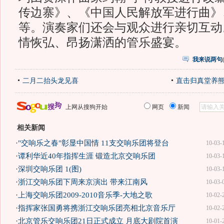
传边寨》、《中国人民解放军进行曲》
等。演奏家们还会与观众进行亲切互动
情恢弘、昂扬潇洒的管乐盛宴。
我来说两句
二月二抬头龙见喜
直击归真堂养
上网从搜狗开始
网页
新闻
相关新闻
·
"交响乐之春"彰显中国情 11支交响乐团将登台
10-03-
·
谭利华近40年指挥生涯 锻造北京交响乐团
10-03-
·
深圳交响乐团 1(图)
10-03-
·
浙江交响乐团下周来京演出 带来江南风
10-03-
·
上海交响乐团2009-2010音乐季-大地之歌
10-02-
·
指挥家张国勇将携浙江交响乐团亮相北京音乐厅
10-02-
·
北京管乐交响乐团21日正式成立 月底大剧院首演
10-01-