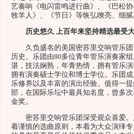
艺奏响《电闪雷鸣进行曲》、《巴松协
牧羊人》、《节日》等恢弘嘹亮、细腻
历史悠久 上百年来坚持精选最受
久负盛名的美国密苏里交响管乐团，
历史。乐团由80多位青年管乐演奏家
湛，技法娴熟，年青热情，拥有管乐演
拥有演奏硕士学位和博士学位。乐团成
乐修养以及丰富的演出经验。值得一提
部，在国际乐坛中最具知名度，曾多次
金奖。
密苏里交响管乐团深受观众喜爱。
着谨慎的选曲原则，本着为大众演绎专