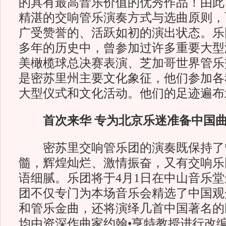
的具有最高音乐价值的优秀作品！由此
精湛的交响管乐演奏方式与选曲原则，
广受赞誉的、活跃如初的演出状态。乐团
多年的历史中，曾参加过许多重要大型
美橄榄球总决赛表演、芝加哥世界管乐
是密苏里州主要文化象征，他们参加各
大型仪式和文化活动。他们的足迹遍布
首次来华 专为北京乐迷准备中国
密苏里交响管乐团的演奏既保持了
髓，辉煌灿烂、激情振奋，又有交响乐
语细腻。乐团将于4月1日在中山音乐
团不仅专门为本场音乐会精选了中国观
和管乐金曲，还将演绎几首中国著名的
均由资深作曲家约翰•亨特教授进行改