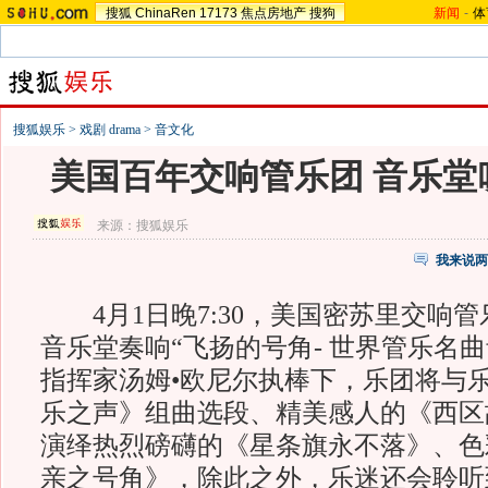
搜狐
ChinaRen
17173
焦点房地产
搜狗
新闻
-
体
搜狐娱乐
>
戏剧 drama
>
音文化
美国百年交响管乐团 音乐堂
来源：
搜狐娱乐
我来说两
4月1日晚7:30，美国密苏里交响
音乐堂奏响“飞扬的号角- 世界管乐名
指挥家汤姆•欧尼尔执棒下，乐团将与
乐之声》组曲选段、精美感人的《西区
演绎热烈磅礴的《星条旗永不落》、色
亲之号角》，除此之外，乐迷还会聆听