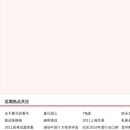
近期热点关注
永不磨灭的番号
夏日甜心
7电影
快乐
新还珠格格
姚明退役
2011上海车展
私募
2011高考试题答案
感动中国十大母亲评选
社区2010年度行业口碑
贵州