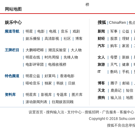
榜
网站地图
娱乐中心
搜狐
|
ChinaRen
|
焦
频道导航
|
明星
|
电影
|
电视
|
音乐
|
戏剧
新闻
|
军事
|
公益
|
|
娱乐播报
|
高清影视
|
社区
|
博客
财经
|
股票
|
理财
|
汽车
|
购车
|
家居
|
王牌栏目
|
大鹏嘚吧嘚
|
潮流实验室
|
大人物
|
明星在线
|
时尚周报
|
先锋人物
女人
|
母婴
|
新娘
|
|
电影评审团
|
电视收视榜
旅游
|
天气
|
健康
|
IT
|
数码
|
手机
|
特色频道
|
明星公益
|
好莱坞
|
香港电影
|
嘻哈音乐
|
独家
|
韩娱
|
日娱
博客
|
圈子
|
邮箱
|
天龙
|
鹿鼎记
|
短信
资料库
|
明星库
|
影视库
|
专题库
|
图片库
搜狗
|
输入法
|
地图
|
滚动新闻列表
|
往期娱首回顾
设置首页
-
搜狗输入法
-
支付中心
-
搜狐招聘
-
广告服务
-
客服中心
Copyright
©
2018 Sohu.com 
搜狐不良信息举