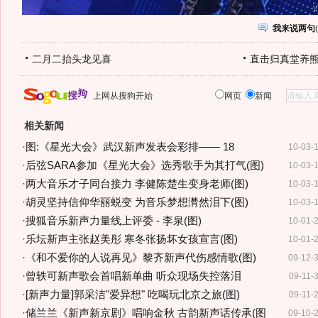
我来说两句
(
二月二抬头龙见喜
直击归真堂养
上网从搜狗开始
网页
新闻
相关新闻
·
图:《星光大会》武汉新声发表会彩排—— 18
10-03-
·
后弦SARA参加《星光大会》选秀歌手为其打气(图)
10-03-
·
两大音乐才子同台接力 李健陈楚生变身老师(图)
10-03-
·
胡灵坚持信仰华丽蜕变 为音乐梦想潸然泪下(图)
10-03-
·
搜狐音乐新声力量线上评委 - 李泉(图)
10-01-
·
乐坛新声主张赵美彤 寒冬张扬坏女孩宣言(图)
10-01-
·
《和不爱你的人说再见》黎齐新声代伤感情歌(图)
09-12-
·
曾轶可新声歌会首唱新单曲 听众现场失控落泪
09-11-
·
[新声力量]郭采洁"爱异想" 吃喝玩北京之旅(图)
09-11-
·
储兰兰《新声新京剧》唱响金秋 古韵新声话传承(图
09-10-