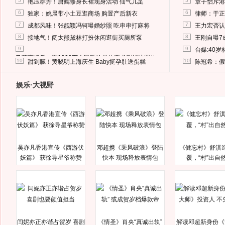
5
5
艳压群芳！唐嫣修身长裙现身活动 仙气儿足
章子怡斥港
6
6
独家：姚晨带小土豆逛商场 购置产后新衣
律师：于正
7
7
成都风味！张靓颖冯轲曝婚纱照 吃串串打麻将
王力宏否认
8
8
接地气！阔太熊黛林打扮休闲逛街买厕所泵
王刚自曝7
9
9
台媒:40
马蓉离婚后，砸1000万人民币给媒体要求删掉这照片
10
10
甜到腻！黄晓明上海庆生 Baby挺孕肚送蛋糕
陈冠希：假
娱乐·大视野
吴亦凡香港宣传《西游伏
邓超携《乘风破浪》登陆
《健忘村》舒淇
妖篇》 获徐导星爷称赞
快本 现场释放表情包
覆，“村”出自
闫妮亦正亦谐占贺岁 喜剧
《情圣》肖央“真诚出轨”
解读邓超新身份《