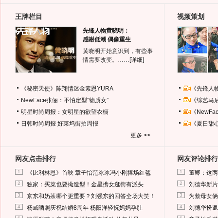
王牌栏目
视频策划
先锋人物黄晓明：
感谢低潮 偶像重生
黄晓明开始意识到，有些事
情需要改变。……
[详细]
《秘密天使》陈翔情迷金素恩YURA
《先锋人
NewFace张俪：不怕定型“物质女”
《综艺马
明星时尚周报：女明星的欲望衣橱
《NewF
日韩时尚周报
好莱坞街拍周报
《夏日甜
更多 >>
网友点击排行
网友评论排行
1
1
《比利林恩》首映 章子怡范冰冰冯小刚捧场红毯
董卿：这两
2
2
独家：买菜也要拗造型！金星携女逛街有派头
刘德华新片
3
3
京东和奶茶哪个更重要？刘强东的回答全场大笑！
为救母女俩
4
4
杨威晒照庆祝结婚8周年 杨阳洋轻抚妈妈孕肚
刘德华扮邋