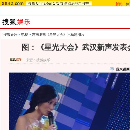
搜狐
ChinaRen
17173
焦点房地产
搜狗
新闻
-
体
搜狐娱乐
>
电视
>
东南卫视《星光大会》
>
精彩图片
图：《星光大会》武汉新声发表会
来源：
搜狐娱乐
我来说两