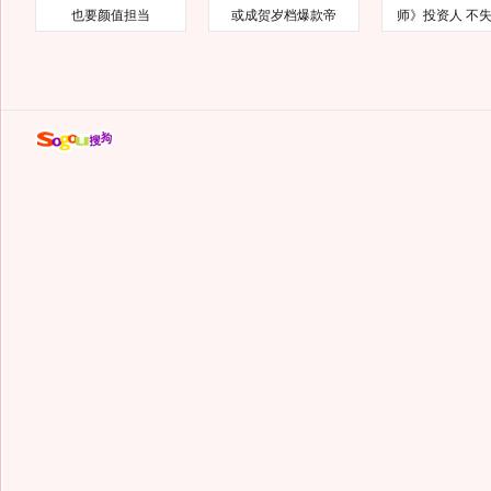
也要颜值担当
或成贺岁档爆款帝
师》投资人 不