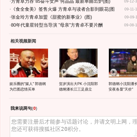
·
方青卓力荐"85奋斗女声"何晶晶 最新单曲出炉(图)
09-12-
·
《食全食美》签售火爆 方青卓与读者合影到眼花(图
09-11-
·
张金玲方青卓加盟《甜蜜的新事业》(图)
09-09-
·
80年代童星转型当导演 "母亲"方青卓不要片酬
09-08-
相关视频新闻
娱乐圈的"媒人" 郭德纲
贺岁演出大PK 小沈阳郭
郭德纲小沈阳潘
为巴图恋情买单
德纲潘长江三足鼎立
安夜各显"天价"
我来说两句
(
0
)