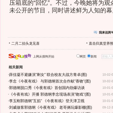
压箱底的“回忆”。不过，今晚她将为观
未公开的节目，同时讲述鲜为人知的幕
我来说两
二月二抬头龙见喜
直击归真堂养
上网从搜狗开始
网页
新闻
相关新闻
·
薛佳凝不避嫌演"剩女" 联合校友大战方青卓(图)
10-02-
·
李念《今夜有戏》 与郭德纲首次合作献"香吻"(图)
10-02-
·
郭德纲脱口秀《今夜有戏》首创国内劲爆访谈
10-01-
·
《今夜有戏》开播 郭德纲李念现场表演"吻戏"(图)
10-01-
·
李玉刚郭德纲"互掐" 《今夜有戏》登天津卫视
10-01-
·
刘威做客郭德纲《今夜有戏》 老哥俩玩爆影棚(图)
09-12-