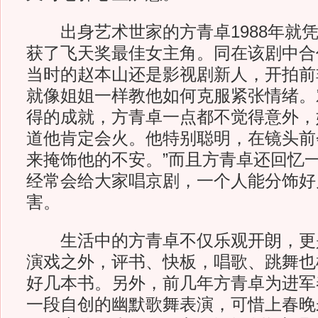
出身艺术世家的方青卓1988年就凭
获了飞天奖最佳女主角。同在该剧中合
当时的赵本山还是影视剧新人，开拍前
就像姐姐一样教他如何克服紧张情绪。
得的成就，方青卓一点都不觉得意外，
道他肯定会火。他特别聪明，在镜头前
来掩饰他的不安。”而且方青卓还回忆
经常会给大家唱京剧，一个人能分饰好
害。
生活中的方青卓不仅乐观开朗，更
演戏之外，评书、快板，唱歌、跳舞也
好几本书。另外，前几年方青卓为进军
一段自创的幽默歌舞表演，可惜上春晚