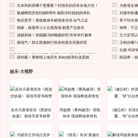
3
3
京东和奶茶哪个更重要？刘强东的回答全场大笑！
为救母女俩
4
4
杨威晒照庆祝结婚8周年 杨阳洋轻抚妈妈孕肚
刘德华扮邋
5
5
艳压群芳！唐嫣修身长裙现身活动 仙气儿足
章子怡斥港
6
6
独家：姚晨带小土豆逛商场 购置产后新衣
律师：于正
7
7
成都风味！张靓颖冯轲曝婚纱照 吃串串打麻将
王力宏否认
8
8
接地气！阔太熊黛林打扮休闲逛街买厕所泵
王刚自曝7
9
9
台媒:40
马蓉离婚后，砸1000万人民币给媒体要求删掉这照片
10
10
甜到腻！黄晓明上海庆生 Baby挺孕肚送蛋糕
陈冠希：假
娱乐·大视野
吴亦凡香港宣传《西游伏
邓超携《乘风破浪》登陆
《健忘村》舒淇
妖篇》 获徐导星爷称赞
快本 现场释放表情包
覆，“村”出自