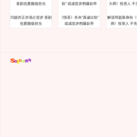
闫妮亦正亦谐占贺岁 喜剧
《情圣》肖央“真诚出轨”
解读邓超新身份《
也要颜值担当
或成贺岁档爆款帝
师》投资人 不