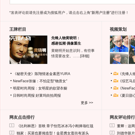
*发表评论前请先注册成为搜狐用户，请点击右上角
“新用户注册”
进行注册！
王牌栏目
视频策划
先锋人物黄晓明：
感谢低潮 偶像重生
黄晓明开始意识到，有些事
情需要改变。……
[详细]
《秘密天使》陈翔情迷金素恩YURA
《先锋人
NewFace张俪：不怕定型“物质女”
《综艺马
明星时尚周报：女明星的欲望衣橱
《NewF
日韩时尚周报
好莱坞街拍周报
《夏日甜
更多 >>
网友点击排行
网友评论排行
1
1
《比利林恩》首映 章子怡范冰冰冯小刚捧场红毯
董卿：这两
2
2
独家：买菜也要拗造型！金星携女逛街有派头
刘德华新片