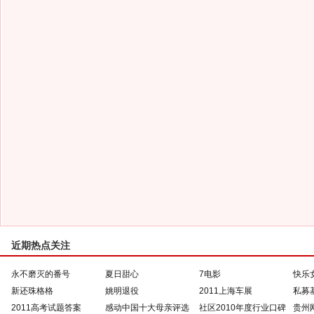
近期热点关注
永不磨灭的番号
夏日甜心
7电影
快乐
新还珠格格
姚明退役
2011上海车展
私募
2011高考试题答案
感动中国十大母亲评选
社区2010年度行业口碑
贵州