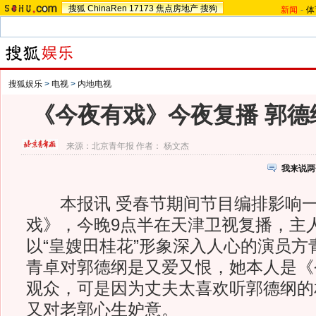
搜狐
ChinaRen
17173
焦点房地产
搜狗
新闻
-
体
搜狐娱乐
>
电视
>
内地电视
《今夜有戏》今夜复播 郭德
来源：
北京青年报
作者： 杨文杰
我来说两
本报讯 受春节期间节目编排影响一
戏》，今晚9点半在天津卫视复播，主
以“皇嫂田桂花”形象深入人心的演员方
青卓对郭德纲是又爱又恨，她本人是《
观众，可是因为丈夫太喜欢听郭德纲的
又对老郭心生妒意。