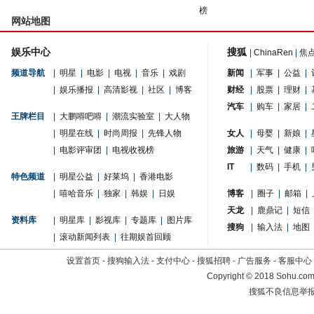
榜
网站地图
娱乐中心
搜狐
|
ChinaRen
|
焦
频道导航
|
明星
|
电影
|
电视
|
音乐
|
戏剧
新闻
|
军事
|
公益
|
|
娱乐播报
|
高清影视
|
社区
|
博客
财经
|
股票
|
理财
|
汽车
|
购车
|
家居
|
王牌栏目
|
大鹏嘚吧嘚
|
潮流实验室
|
大人物
|
明星在线
|
时尚周报
|
先锋人物
女人
|
母婴
|
新娘
|
|
电影评审团
|
电视收视榜
旅游
|
天气
|
健康
|
IT
|
数码
|
手机
|
特色频道
|
明星公益
|
好莱坞
|
香港电影
|
嘻哈音乐
|
独家
|
韩娱
|
日娱
博客
|
圈子
|
邮箱
|
天龙
|
鹿鼎记
|
短信
资料库
|
明星库
|
影视库
|
专题库
|
图片库
搜狗
|
输入法
|
地图
|
滚动新闻列表
|
往期娱首回顾
设置首页
-
搜狗输入法
-
支付中心
-
搜狐招聘
-
广告服务
-
客服中心
Copyright
©
2018 Sohu.com 
搜狐不良信息举