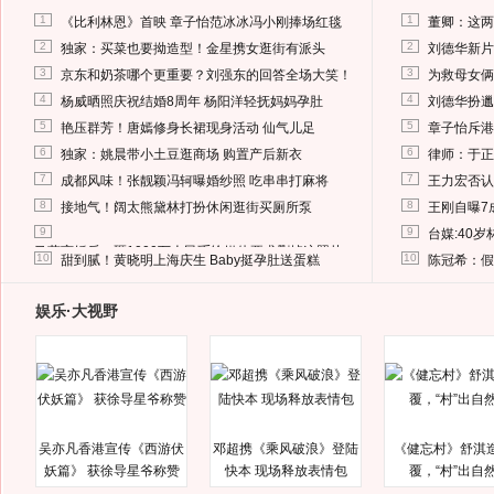
1
1
《比利林恩》首映 章子怡范冰冰冯小刚捧场红毯
董卿：这两
2
2
独家：买菜也要拗造型！金星携女逛街有派头
刘德华新片
3
3
京东和奶茶哪个更重要？刘强东的回答全场大笑！
为救母女俩
4
4
杨威晒照庆祝结婚8周年 杨阳洋轻抚妈妈孕肚
刘德华扮邋
5
5
艳压群芳！唐嫣修身长裙现身活动 仙气儿足
章子怡斥港
6
6
独家：姚晨带小土豆逛商场 购置产后新衣
律师：于正
7
7
成都风味！张靓颖冯轲曝婚纱照 吃串串打麻将
王力宏否认
8
8
接地气！阔太熊黛林打扮休闲逛街买厕所泵
王刚自曝7
9
9
台媒:40
马蓉离婚后，砸1000万人民币给媒体要求删掉这照片
10
10
甜到腻！黄晓明上海庆生 Baby挺孕肚送蛋糕
陈冠希：假
娱乐·大视野
吴亦凡香港宣传《西游伏
邓超携《乘风破浪》登陆
《健忘村》舒淇
妖篇》 获徐导星爷称赞
快本 现场释放表情包
覆，“村”出自