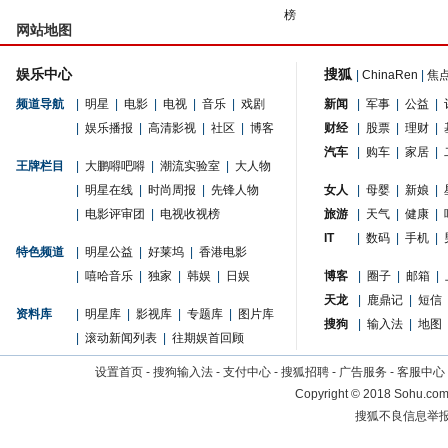
榜
网站地图
娱乐中心
搜狐
|
ChinaRen
|
焦
频道导航
|
明星
|
电影
|
电视
|
音乐
|
戏剧
新闻
|
军事
|
公益
|
|
娱乐播报
|
高清影视
|
社区
|
博客
财经
|
股票
|
理财
|
汽车
|
购车
|
家居
|
王牌栏目
|
大鹏嘚吧嘚
|
潮流实验室
|
大人物
|
明星在线
|
时尚周报
|
先锋人物
女人
|
母婴
|
新娘
|
|
电影评审团
|
电视收视榜
旅游
|
天气
|
健康
|
IT
|
数码
|
手机
|
特色频道
|
明星公益
|
好莱坞
|
香港电影
|
嘻哈音乐
|
独家
|
韩娱
|
日娱
博客
|
圈子
|
邮箱
|
天龙
|
鹿鼎记
|
短信
资料库
|
明星库
|
影视库
|
专题库
|
图片库
搜狗
|
输入法
|
地图
|
滚动新闻列表
|
往期娱首回顾
设置首页
-
搜狗输入法
-
支付中心
-
搜狐招聘
-
广告服务
-
客服中心
Copyright
©
2018 Sohu.com 
搜狐不良信息举