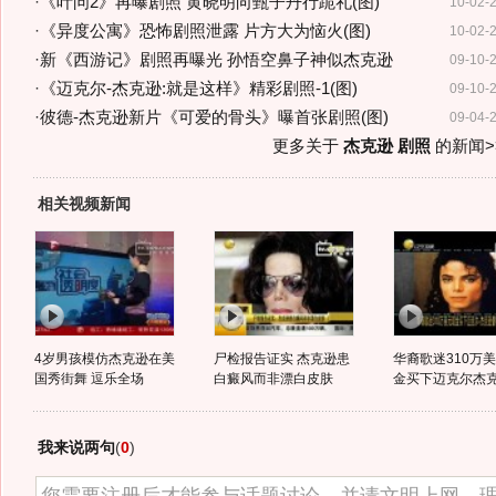
·
《叶问2》再曝剧照 黄晓明向甄子丹行跪礼(图)
10-02-
·
《异度公寓》恐怖剧照泄露 片方大为恼火(图)
10-02-
·
新《西游记》剧照再曝光 孙悟空鼻子神似杰克逊
09-10-
·
《迈克尔-杰克逊:就是这样》精彩剧照-1(图)
09-10-
·
彼德-杰克逊新片《可爱的骨头》曝首张剧照(图)
09-04-
更多关于
杰克逊 剧照
的新闻>
相关视频新闻
4岁男孩模仿杰克逊在美
尸检报告证实 杰克逊患
华裔歌迷310万
国秀街舞 逗乐全场
白癜风而非漂白皮肤
金买下迈克尔杰克逊
我来说两句
(
0
)