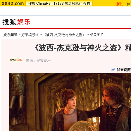
搜狐
ChinaRen
17173
焦点房地产
搜狗
新闻
-
体
娱乐频道
>
好莱坞频道
>
《波西-杰克逊与神火之盗》
>
相关图片
《波西-杰克逊与神火之盗》
来源：
搜狐娱乐
我来说两