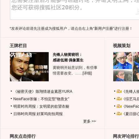
*发表评论前请先注册成为搜狐用户，请点击右上角
“新用户注册”
进行注册！
王牌栏目
视频策划
先锋人物黄晓明：
感谢低潮 偶像重生
黄晓明开始意识到，有些事
情需要改变。……
[详细]
《秘密天使》陈翔情迷金素恩YURA
《先锋人
NewFace张俪：不怕定型“物质女”
《综艺马
明星时尚周报：女明星的欲望衣橱
《NewF
日韩时尚周报
好莱坞街拍周报
《夏日甜
更多 >>
网友点击排行
网友评论排行