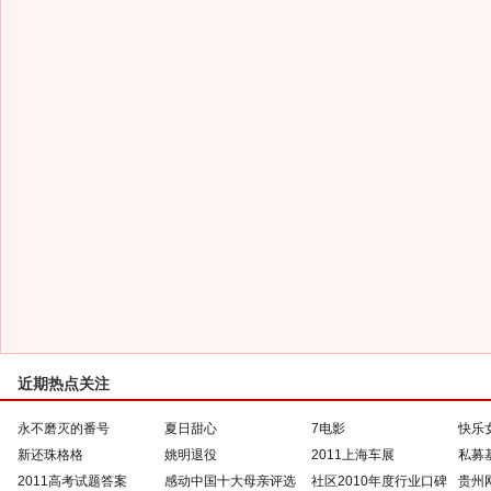
近期热点关注
永不磨灭的番号
夏日甜心
7电影
快乐
新还珠格格
姚明退役
2011上海车展
私募
2011高考试题答案
感动中国十大母亲评选
社区2010年度行业口碑
贵州