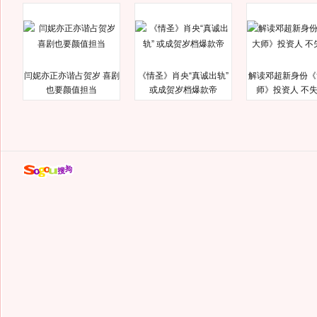
闫妮亦正亦谐占贺岁 喜剧
《情圣》肖央“真诚出轨”
解读邓超新身份《
也要颜值担当
或成贺岁档爆款帝
师》投资人 不