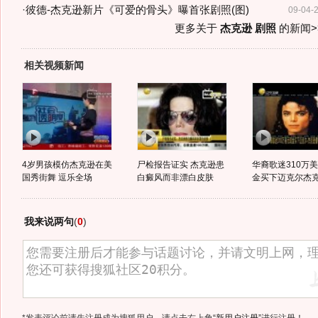
·
彼德-杰克逊新片《可爱的骨头》曝首张剧照(图)
09-04-
更多关于
杰克逊 剧照
的新闻>
相关视频新闻
4岁男孩模仿杰克逊在美
尸检报告证实 杰克逊患
华裔歌迷310万
国秀街舞 逗乐全场
白癜风而非漂白皮肤
金买下迈克尔杰克逊
我来说两句
(
0
)