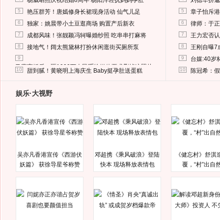
杨威晒照庆祝结婚8周年 杨阳洋轻抚妈妈孕肚
刘德华扮邋
5
5
艳压群芳！唐嫣修身长裙现身活动 仙气儿足
章子怡斥港
6
6
独家：姚晨带小土豆逛商场 购置产后新衣
律师：于正
7
7
成都风味！张靓颖冯轲曝婚纱照 吃串串打麻将
王力宏否认
8
8
接地气！阔太熊黛林打扮休闲逛街买厕所泵
王刚自曝7
9
9
台媒:40
马蓉离婚后，砸1000万人民币给媒体要求删掉这照片
10
10
甜到腻！黄晓明上海庆生 Baby挺孕肚送蛋糕
陈冠希：假
娱乐·大视野
吴亦凡香港宣传《西游伏
邓超携《乘风破浪》登陆
《健忘村》舒淇
妖篇》 获徐导星爷称赞
快本 现场释放表情包
覆，“村”出自