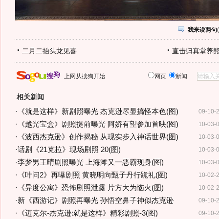
我来说两句
(
二月二抬头龙见喜
直击归真堂养
上网从搜狗开始
网页
新闻
相关新闻
·
《就是这样》新剧照曝光 杰克逊尽显搞怪本色(图)
09-10-
·
《越光宝盒》剧照提前曝光 阿娇有望参加首映(图)
10-03-
·
《波西杰克逊》创作揭秘 从现实步入神话世界(图)
10-03-
·
话剧《21克拉》现场剧照 20(图)
10-03-
·
李梦男王晴剧照曝光 上海滩又一恶霸现身(图)
10-03-
·
《叶问2》再曝剧照 黄晓明向甄子丹行跪礼(图)
10-02-
·
《异度公寓》恐怖剧照泄露 片方大为恼火(图)
10-02-
·
新《西游记》剧照再曝光 孙悟空鼻子神似杰克逊
09-10-
·
《迈克尔-杰克逊:就是这样》精彩剧照-3(图)
09-10-