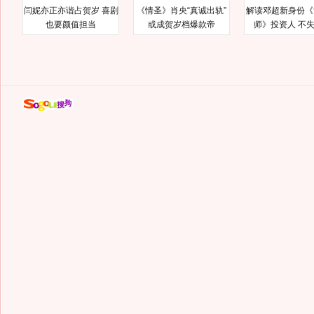
闫妮亦正亦谐占贺岁 喜剧
《情圣》肖央“真诚出轨”
解读邓超新身份《
也要颜值担当
或成贺岁档爆款帝
师》投资人 不