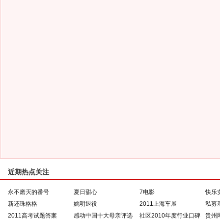
近期热点关注
永不磨灭的番号
夏日甜心
7电影
快乐
新还珠格格
姚明退役
2011上海车展
私募
2011高考试题答案
感动中国十大母亲评选
社区2010年度行业口碑
贵州