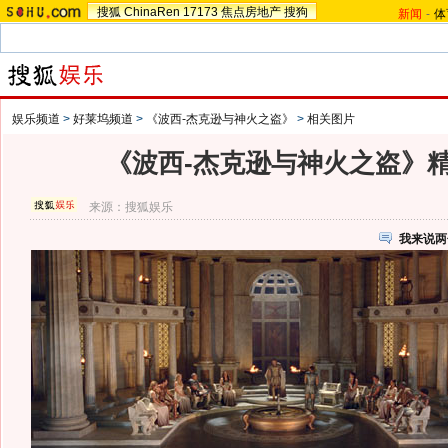
搜狐
ChinaRen
17173
焦点房地产
搜狗
新闻
-
体
娱乐频道
>
好莱坞频道
>
《波西-杰克逊与神火之盗》
>
相关图片
《波西-杰克逊与神火之盗》
来源：
搜狐娱乐
我来说两