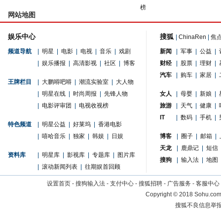
榜
网站地图
娱乐中心
搜狐
|
ChinaRen
|
焦
频道导航
|
明星
|
电影
|
电视
|
音乐
|
戏剧
新闻
|
军事
|
公益
|
|
娱乐播报
|
高清影视
|
社区
|
博客
财经
|
股票
|
理财
|
汽车
|
购车
|
家居
|
王牌栏目
|
大鹏嘚吧嘚
|
潮流实验室
|
大人物
|
明星在线
|
时尚周报
|
先锋人物
女人
|
母婴
|
新娘
|
|
电影评审团
|
电视收视榜
旅游
|
天气
|
健康
|
IT
|
数码
|
手机
|
特色频道
|
明星公益
|
好莱坞
|
香港电影
|
嘻哈音乐
|
独家
|
韩娱
|
日娱
博客
|
圈子
|
邮箱
|
天龙
|
鹿鼎记
|
短信
资料库
|
明星库
|
影视库
|
专题库
|
图片库
搜狗
|
输入法
|
地图
|
滚动新闻列表
|
往期娱首回顾
设置首页
-
搜狗输入法
-
支付中心
-
搜狐招聘
-
广告服务
-
客服中心
Copyright
©
2018 Sohu.com 
搜狐不良信息举