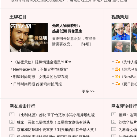
*发表评论前请先注册成为搜狐用户，请点击右上角
“新用户注册”
进行注册！
王牌栏目
视频策划
先锋人物黄晓明：
感谢低潮 偶像重生
黄晓明开始意识到，有些事
情需要改变。……
[详细]
《秘密天使》陈翔情迷金素恩YURA
《先锋人
NewFace张俪：不怕定型“物质女”
《综艺马
明星时尚周报：女明星的欲望衣橱
《NewF
日韩时尚周报
好莱坞街拍周报
《夏日甜
更多 >>
网友点击排行
网友评论排行
1
1
《比利林恩》首映 章子怡范冰冰冯小刚捧场红毯
董卿：这两
2
2
独家：买菜也要拗造型！金星携女逛街有派头
刘德华新片
3
3
京东和奶茶哪个更重要？刘强东的回答全场大笑！
为救母女俩
4
4