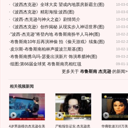
·
《波西杰克逊》全球大卖 望成内地票房新霸主(图)
10-03-
·
《波西杰克逊》精彩海报:波西(图)
10-03-
·
《波西-杰克逊与神火之盗》剧情简介
10-03-
·
《波西杰克逊》创作揭秘 从现实步入神话世界(图)
10-03-
·
"波西-杰克逊"将登内地 布鲁斯南扮半人马神(图)
10-02-
·
布鲁斯南10年后再演神偷 拍《偷天游戏》续集(图)
10-02-
·
皮尔斯-布鲁斯南柏林声援波兰斯基(图)
10-02-
·
布鲁斯南携乌玛-瑟曼出演新片 饰演希腊神(图)
09-03-
·
组图:第66届金球奖 布鲁斯南亮相红毯
09-01-
更多关于
布鲁斯南 杰克逊
的新闻>
相关视频新闻
4岁男孩模仿杰克逊在美
尸检报告证实 杰克逊患
华裔歌迷310万