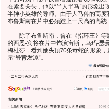
在紧要关头，他以“半人半马”的形象出
半神小英雄的导师。由于人马兽的高度
布鲁斯南在片中必须蹬上一尺高的高跷
除了布鲁斯南，曾在《指环王》等影
的西恩-宾将在片中饰演宙斯，乌玛-瑟
梅杜莎，看到她头顶70条毒蛇的形象，
示“脊背发凉”。
我来说两句
(
二月二抬头龙见喜
直击归真堂养
上网从搜狗开始
网页
新闻
相关新闻
·
《珀西杰克逊》角色解析 布鲁斯南变人面兽(图)
10-03-