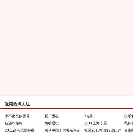
近期热点关注
永不磨灭的番号
夏日甜心
7电影
快乐
新还珠格格
姚明退役
2011上海车展
私募
2011高考试题答案
感动中国十大母亲评选
社区2010年度行业口碑
贵州