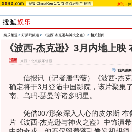
搜狐
ChinaRen
17173
焦点房地产
搜狗
新闻
-
体
娱乐频道
>
好莱坞频道
>
《波西-杰克逊与神火之盗》
>
相关新闻
《波西-杰克逊》3月内地上映
来源：
北京娱乐信报
我来说两
信报讯（记者唐雪薇）《波西-杰克
确定将于3月登陆中国影院，该片聚集了
南、乌玛-瑟曼等诸多明星。
凭借007形象深入人心的皮尔斯-布
片《波西-杰克逊与神火之盗》中饰演
中的奇戎，他不仅留着蓬乱卷发和胡须