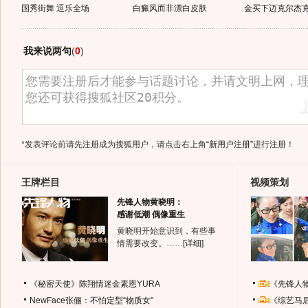
国秀街舞 逗乐全场
白癜风而非漂白皮肤
金买下迈克尔杰克逊
我来说两句
(
0
)
*发表评论前请先注册成为搜狐用户，请点击右上角
“新用户注册”
进行注册！
王牌栏目
视频策划
先锋人物黄晓明：
感谢低潮 偶像重生
黄晓明开始意识到，有些事
情需要改变。……
[详细]
《秘密天使》陈翔情迷金素恩YURA
《先锋人
NewFace张俪：不怕定型“物质女”
《综艺马