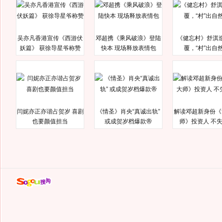
吴亦凡香港宣传《西游伏
邓超携《乘风破浪》登陆
《健忘村》舒淇
妖篇》 获徐导星爷称赞
快本 现场释放表情包
覆，“村”出自
闫妮亦正亦谐占贺岁 喜剧
《情圣》肖央“真诚出轨”
解读邓超新身份《
也要颜值担当
或成贺岁档爆款帝
师》投资人 不