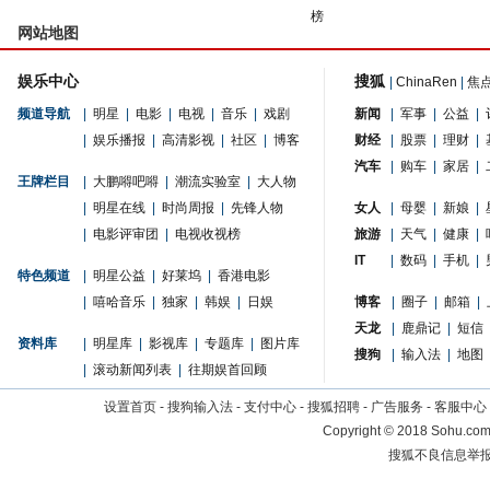
榜
网站地图
娱乐中心
搜狐
|
ChinaRen
|
焦
频道导航
|
明星
|
电影
|
电视
|
音乐
|
戏剧
新闻
|
军事
|
公益
|
|
娱乐播报
|
高清影视
|
社区
|
博客
财经
|
股票
|
理财
|
汽车
|
购车
|
家居
|
王牌栏目
|
大鹏嘚吧嘚
|
潮流实验室
|
大人物
|
明星在线
|
时尚周报
|
先锋人物
女人
|
母婴
|
新娘
|
|
电影评审团
|
电视收视榜
旅游
|
天气
|
健康
|
IT
|
数码
|
手机
|
特色频道
|
明星公益
|
好莱坞
|
香港电影
|
嘻哈音乐
|
独家
|
韩娱
|
日娱
博客
|
圈子
|
邮箱
|
天龙
|
鹿鼎记
|
短信
资料库
|
明星库
|
影视库
|
专题库
|
图片库
搜狗
|
输入法
|
地图
|
滚动新闻列表
|
往期娱首回顾
设置首页
-
搜狗输入法
-
支付中心
-
搜狐招聘
-
广告服务
-
客服中心
Copyright
©
2018 Sohu.com 
搜狐不良信息举