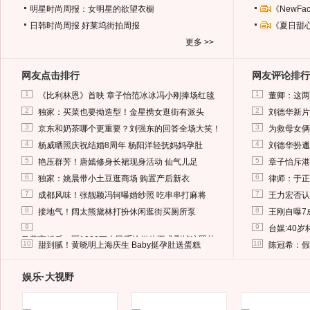
明星时尚周报：女明星的欲望衣橱
《NewF
日韩时尚周报
好莱坞街拍周报
《夏日甜
更多 >>
网友点击排行
网友评论排行
1
1
《比利林恩》首映 章子怡范冰冰冯小刚捧场红毯
董卿：这两
2
2
独家：买菜也要拗造型！金星携女逛街有派头
刘德华新片
3
3
京东和奶茶哪个更重要？刘强东的回答全场大笑！
为救母女俩
4
4
杨威晒照庆祝结婚8周年 杨阳洋轻抚妈妈孕肚
刘德华扮邋
5
5
艳压群芳！唐嫣修身长裙现身活动 仙气儿足
章子怡斥港
6
6
独家：姚晨带小土豆逛商场 购置产后新衣
律师：于正
7
7
成都风味！张靓颖冯轲曝婚纱照 吃串串打麻将
王力宏否认
8
8
接地气！阔太熊黛林打扮休闲逛街买厕所泵
王刚自曝7
9
9
台媒:40
马蓉离婚后，砸1000万人民币给媒体要求删掉这照片
10
10
甜到腻！黄晓明上海庆生 Baby挺孕肚送蛋糕
陈冠希：假
娱乐·大视野