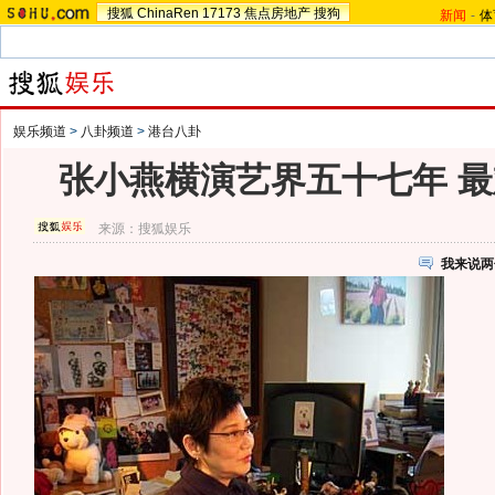
搜狐
ChinaRen
17173
焦点房地产
搜狗
新闻
-
体
娱乐频道
>
八卦频道
>
港台八卦
张小燕横演艺界五十七年 最
来源：
搜狐娱乐
我来说两