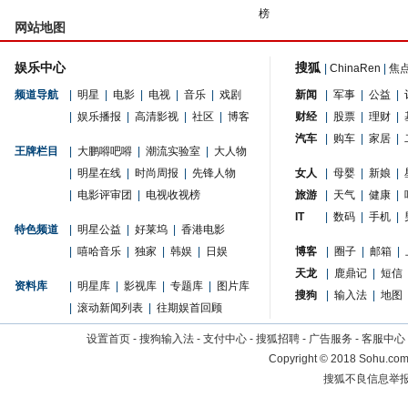
榜
网站地图
娱乐中心
搜狐
|
ChinaRen
|
焦
频道导航
|
明星
|
电影
|
电视
|
音乐
|
戏剧
新闻
|
军事
|
公益
|
|
娱乐播报
|
高清影视
|
社区
|
博客
财经
|
股票
|
理财
|
汽车
|
购车
|
家居
|
王牌栏目
|
大鹏嘚吧嘚
|
潮流实验室
|
大人物
|
明星在线
|
时尚周报
|
先锋人物
女人
|
母婴
|
新娘
|
|
电影评审团
|
电视收视榜
旅游
|
天气
|
健康
|
IT
|
数码
|
手机
|
特色频道
|
明星公益
|
好莱坞
|
香港电影
|
嘻哈音乐
|
独家
|
韩娱
|
日娱
博客
|
圈子
|
邮箱
|
天龙
|
鹿鼎记
|
短信
资料库
|
明星库
|
影视库
|
专题库
|
图片库
搜狗
|
输入法
|
地图
|
滚动新闻列表
|
往期娱首回顾
设置首页
-
搜狗输入法
-
支付中心
-
搜狐招聘
-
广告服务
-
客服中心
Copyright
©
2018 Sohu.com 
搜狐不良信息举