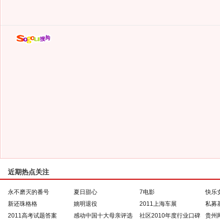
近期热点关注
永不磨灭的番号
夏日甜心
7电影
快乐
新还珠格格
姚明退役
2011上海车展
私募
2011高考试题答案
感动中国十大母亲评选
社区2010年度行业口碑
贵州