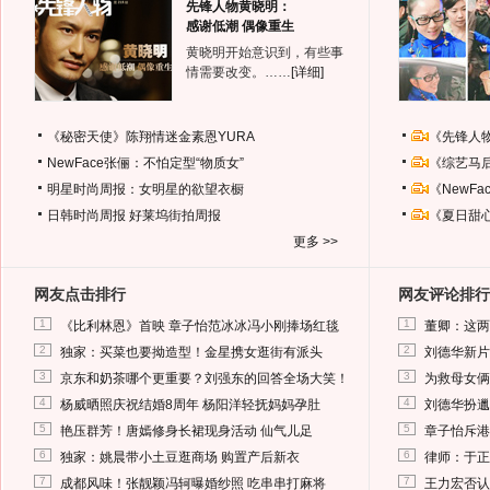
先锋人物黄晓明：
感谢低潮 偶像重生
黄晓明开始意识到，有些事
情需要改变。……
[详细]
《秘密天使》陈翔情迷金素恩YURA
《先锋人
NewFace张俪：不怕定型“物质女”
《综艺马
明星时尚周报：女明星的欲望衣橱
《NewF
日韩时尚周报
好莱坞街拍周报
《夏日甜
更多 >>
网友点击排行
网友评论排行
1
1
《比利林恩》首映 章子怡范冰冰冯小刚捧场红毯
董卿：这两
2
2
独家：买菜也要拗造型！金星携女逛街有派头
刘德华新片
3
3
京东和奶茶哪个更重要？刘强东的回答全场大笑！
为救母女俩
4
4
杨威晒照庆祝结婚8周年 杨阳洋轻抚妈妈孕肚
刘德华扮邋
5
5
艳压群芳！唐嫣修身长裙现身活动 仙气儿足
章子怡斥港
6
6
独家：姚晨带小土豆逛商场 购置产后新衣
律师：于正
7
7
成都风味！张靓颖冯轲曝婚纱照 吃串串打麻将
王力宏否认