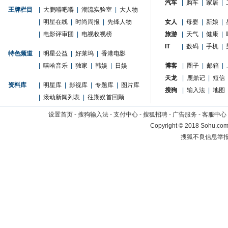
汽车
|
购车
|
家居
|
王牌栏目
|
大鹏嘚吧嘚
|
潮流实验室
|
大人物
|
明星在线
|
时尚周报
|
先锋人物
女人
|
母婴
|
新娘
|
|
电影评审团
|
电视收视榜
旅游
|
天气
|
健康
|
IT
|
数码
|
手机
|
特色频道
|
明星公益
|
好莱坞
|
香港电影
|
嘻哈音乐
|
独家
|
韩娱
|
日娱
博客
|
圈子
|
邮箱
|
天龙
|
鹿鼎记
|
短信
资料库
|
明星库
|
影视库
|
专题库
|
图片库
搜狗
|
输入法
|
地图
|
滚动新闻列表
|
往期娱首回顾
设置首页
-
搜狗输入法
-
支付中心
-
搜狐招聘
-
广告服务
-
客服中心
Copyright
©
2018 Sohu.com 
搜狐不良信息举