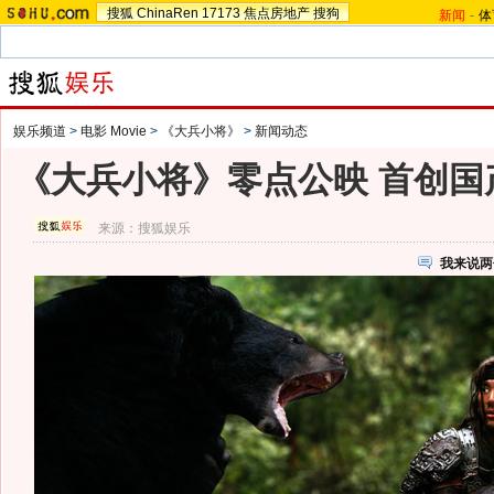
搜狐
ChinaRen
17173
焦点房地产
搜狗
新闻
-
体
娱乐频道
>
电影 Movie
>
《大兵小将》
>
新闻动态
《大兵小将》零点公映 首创国
来源：
搜狐娱乐
我来说两