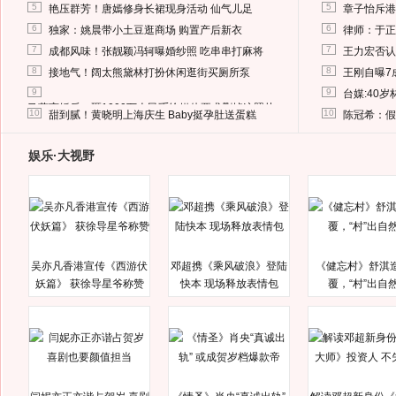
5
5
艳压群芳！唐嫣修身长裙现身活动 仙气儿足
章子怡斥港
6
6
独家：姚晨带小土豆逛商场 购置产后新衣
律师：于正
7
7
成都风味！张靓颖冯轲曝婚纱照 吃串串打麻将
王力宏否认
8
8
接地气！阔太熊黛林打扮休闲逛街买厕所泵
王刚自曝7
9
9
台媒:40
马蓉离婚后，砸1000万人民币给媒体要求删掉这照片
10
10
甜到腻！黄晓明上海庆生 Baby挺孕肚送蛋糕
陈冠希：假
娱乐·大视野
吴亦凡香港宣传《西游伏
邓超携《乘风破浪》登陆
《健忘村》舒淇
妖篇》 获徐导星爷称赞
快本 现场释放表情包
覆，“村”出自