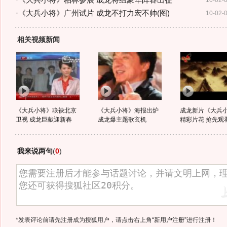
·
《大兵小将》柏林参展 成龙将组豪华阵容出征
10-02-
·
《大兵小将》广州试片 成龙不打力宏不帅(图)
10-02-
相关视频新闻
《大兵小将》联袂北京
《大兵小将》海报出炉
成龙新片《大兵
卫视 成龙巨献迎新春
成龙爆主题歌玄机
精彩片花 抢先观
我来说两句
(
0
)
*发表评论前请先注册成为搜狐用户，请点击右上角
“新用户注册”
进行注册！