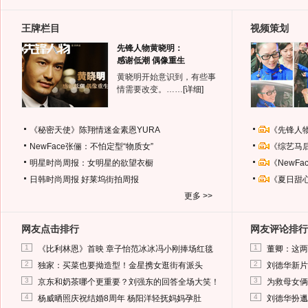
王牌栏目
视频策划
先锋人物黄晓明：
感谢低潮 偶像重生
黄晓明开始意识到，有些事
情需要改变。……
[详细]
《秘密天使》陈翔情迷金素恩YURA
《先锋人
NewFace张俪：不怕定型“物质女”
《综艺马
明星时尚周报：女明星的欲望衣橱
《NewF
日韩时尚周报
好莱坞街拍周报
《夏日甜
更多 >>
网友点击排行
网友评论排行
1
1
《比利林恩》首映 章子怡范冰冰冯小刚捧场红毯
董卿：这两
2
2
独家：买菜也要拗造型！金星携女逛街有派头
刘德华新片
3
3
京东和奶茶哪个更重要？刘强东的回答全场大笑！
为救母女俩
4
4
杨威晒照庆祝结婚8周年 杨阳洋轻抚妈妈孕肚
刘德华扮邋