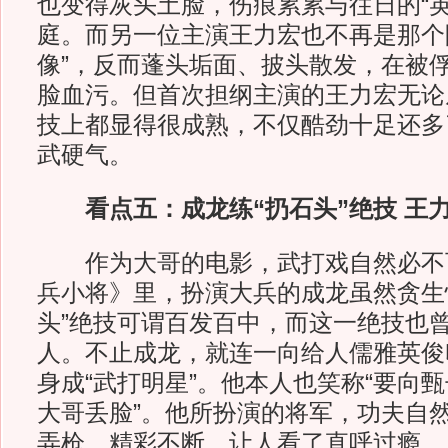
也变得灰头土脸，伤痕累累与往日的“英
庭。而另一位主演王力宏也不再是那个
像”，反而蓬头垢面、披头散发，在被
脸血污。但首次担纲主演的王力宏无论
技上都显得很成熟，不仅酷劲十足还多
武硬气。
看点五：成龙练“扔石头”绝技 王
作为大哥的电影，武打戏自然必不
兵小将》里，扮演大兵的成龙虽然贪生
头”绝技可谓百发百中，而这一绝技也
人。不止成龙，就连一向给人儒雅英俊
身成“武打明星”。他本人也笑称“要向
大哥丢脸”。他所扮演的将军，功夫自
弄枪，精彩不断，让人看了直呼过瘾。