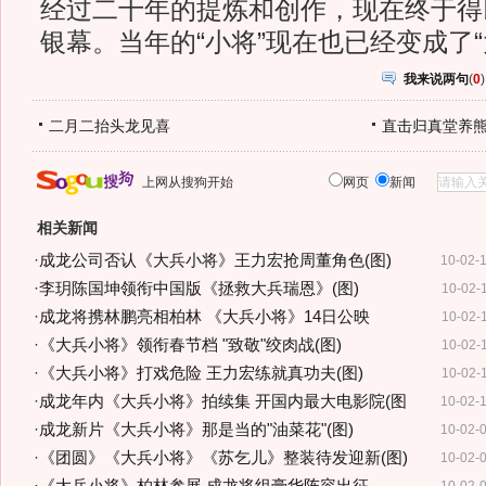
经过二十年的提炼和创作，现在终于得
银幕。当年的“小将”现在也已经变成了“
我来说两句
(
0
)
二月二抬头龙见喜
直击归真堂养
上网从搜狗开始
网页
新闻
相关新闻
·
成龙公司否认《大兵小将》王力宏抢周董角色(图)
10-02-
·
李玥陈国坤领衔中国版《拯救大兵瑞恩》(图)
10-02-
·
成龙将携林鹏亮相柏林 《大兵小将》14日公映
10-02-
·
《大兵小将》领衔春节档 "致敬"绞肉战(图)
10-02-
·
《大兵小将》打戏危险 王力宏练就真功夫(图)
10-02-
·
成龙年内《大兵小将》拍续集 开国内最大电影院(图
10-02-
·
成龙新片《大兵小将》那是当的"油菜花"(图)
10-02-
·
《团圆》《大兵小将》《苏乞儿》整装待发迎新(图)
10-02-