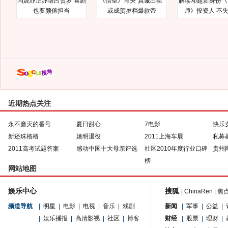
闫妮亦正亦谐占贺岁 喜剧
《情圣》肖央“真诚出轨”
解读邓超新身份《
也要颜值担当
或成贺岁档爆款帝
师》投资人 不
近期热点关注
永不磨灭的番号
夏日甜心
7电影
快乐
新还珠格格
姚明退役
2011上海车展
私募
2011高考试题答案
感动中国十大母亲评选
社区2010年度行业口碑
贵州
榜
网站地图
娱乐中心
搜狐
|
ChinaRen
|
焦
频道导航
|
明星
|
电影
|
电视
|
音乐
|
戏剧
新闻
|
军事
|
公益
|
|
娱乐播报
|
高清影视
|
社区
|
博客
财经
|
股票
|
理财
|